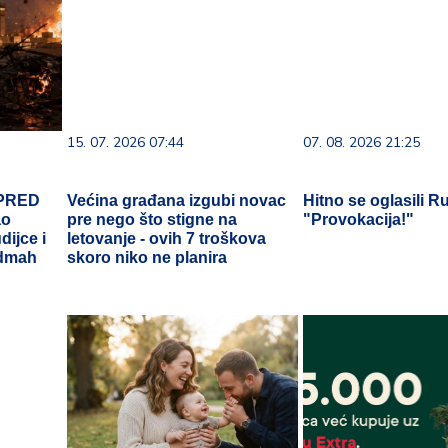
15. 07. 2026 07:44
07. 08. 2026 21:25
 PRED
Većina građana izgubi novac
Hitno se oglasili Ru
ao
pre nego što stigne na
"Provokacija!"
ijce i
letovanje - ovih 7 troškova
odmah
skoro niko ne planira