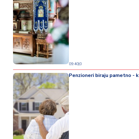
09:40
|
0
Penzioneri biraju pametno - k