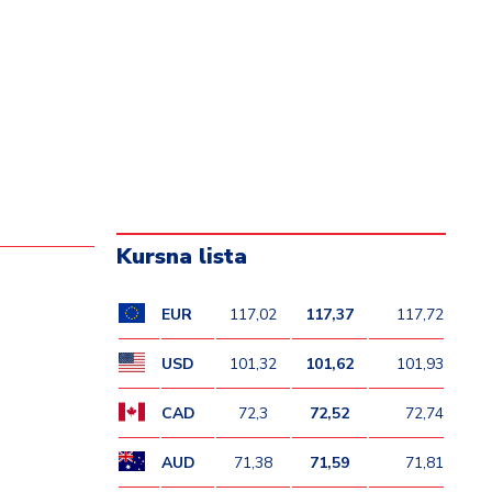
Kursna lista
EUR
117,02
117,37
117,72
USD
101,32
101,62
101,93
CAD
72,3
72,52
72,74
AUD
71,38
71,59
71,81