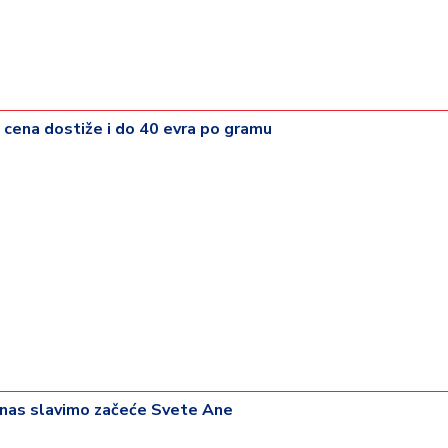
 - cena dostiže i do 40 evra po gramu
anas slavimo začeće Svete Ane