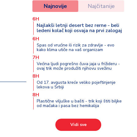
Najnovije
Najčitanije
6H
Najlakši letnji desert bez rerne - beli
ledeni kolač koji osvaja na prvi zalogaj
6H
Spas od vrućine ili rizik za zdravlje - evo
kako klima utiče na vaš organizam
7H
Većina ljudi pogrešno čuva jaja u frižideru -
ovaj trik može produžiti njihovu svežinu
8H
Od 17. avgusta kreće veliko pojeftinjenje
lekova u Srbiji
8H
Plastične viljuške u bašti - trik koji štiti biljke
od mačaka i pasa bez hemikalija
Vidi sve