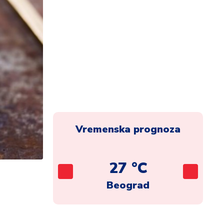
Vremenska prognoza
C
27 °C
ca
Beograd