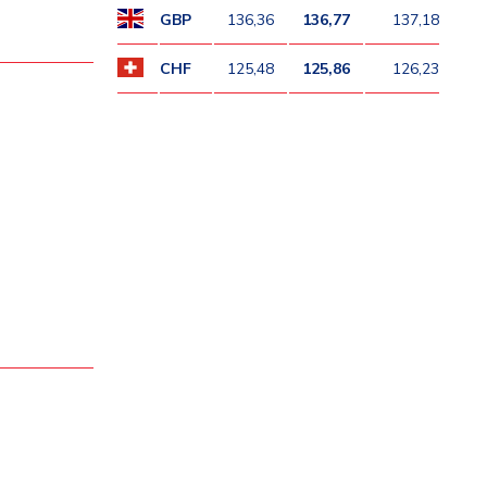
GBP
136,36
136,77
137,18
CHF
125,48
125,86
126,23