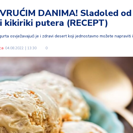
VRUĆIM DANIMA! Sladoled od
i kikiriki putera (RECEPT)
rta osvježavajući je i zdravi desert koji jednostavno možete napraviti i
ca
04.08.2022.
13:30
0