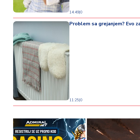
14:49
|
0
Problem sa grejanjem? Evo za
11:25
|
0