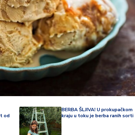
22 °
BERBA ŠLJIVA! U prokupačkom
Lozni
t od
kraju u toku je berba ranih sorti