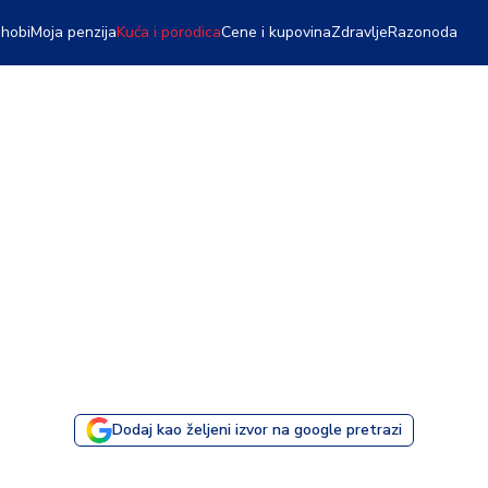
 hobi
Moja penzija
Kuća i porodica
Cene i kupovina
Zdravlje
Razonoda
Dodaj kao željeni izvor na google pretrazi