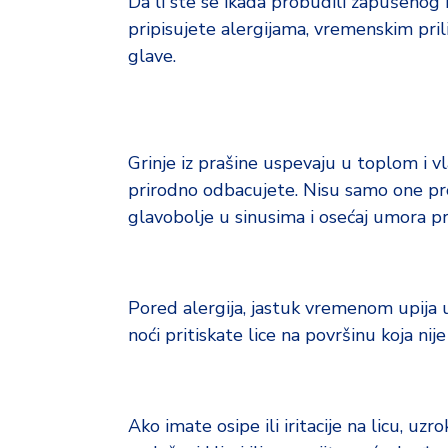
Da li ste se ikada probudili zapušenog 
pripisujete alergijama, vremenskim prili
glave.
Grinje iz prašine uspevaju u toplom i 
prirodno odbacujete. Nisu samo one probl
glavobolje u sinusima i osećaj umora pr
Pored alergija, jastuk vremenom upija u
noći pritiskate lice na površinu koja nije
Ako imate osipe ili iritacije na licu, uz