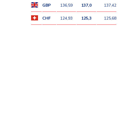
GBP
136,59
137,0
137,42
CHF
124,93
125,3
125,68