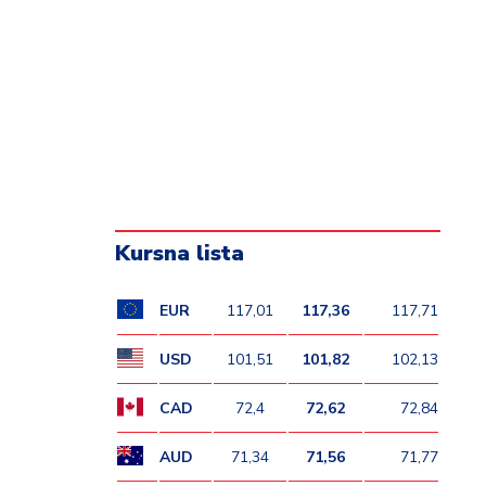
Kursna lista
EUR
117,01
117,36
117,71
USD
101,51
101,82
102,13
CAD
72,4
72,62
72,84
AUD
71,34
71,56
71,77