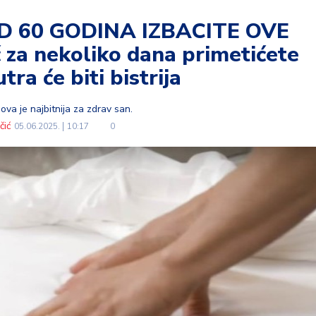
D 60 GODINA IZBACITE OVE
za nekoliko dana primetićete
utra će biti bistrija
 ova je najbitnija za zdrav san.
čić
05.06.2025.
10:17
0