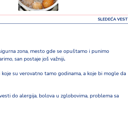
SLEDEĆA VEST
 sigurna zona, mesto gde se opuštamo i punimo
rimo, san postaje još važniji
.
ri koje su verovatno tamo godinama, a koje bi mogle da
esti do alergija, bolova u zglobovima, problema sa