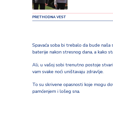
o
v
i
PRETHODNA VEST
n
a
Z
d
Spavaća soba bi trebalo da bude naša
r
baterije nakon stresnog dana, a kako sta
a
v
Ali, u vašoj sobi trenutno postoje stva
lj
vam svake noći uništavaju zdravlje.
e
To su skrivene opasnosti koje mogu dov
R
a
pamćenjem i lošeg sna.
z
o
n