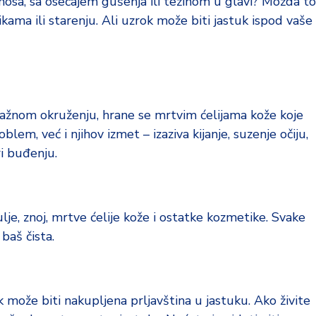
nosa, sa osećajem gušenja ili težinom u glavi? Možda to
kama ili starenju. Ali uzrok može biti jastuk ispod vaše
vlažnom okruženju, hrane se mrtvim ćelijama kože koje
em, već i njihov izmet – izaziva kijanje, suzenje očiju,
i buđenju.
lje, znoj, mrtve ćelije kože i ostatke kozmetike. Svake
 baš čista.
rok može biti nakupljena prljavština u jastuku. Ako živite