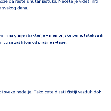
može da raste unutar jastuka. Nećete je videti niti
re svakog dana.
rnih na grinje i bakterije – memorijske pene, lateksa ili
nicu sa zaštitom od prašine i vlage.
di svake nedelje. Tako ćete disati čistiji vazduh dok