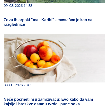
09. 08. 2026 14:58
Zovu ih srpski "mali Karibi" - mestašce je kao sa
razglednice
09. 08. 2026 20:05
Neće pocrneti ni u zamrzivaču: Evo kako da vam
kajsije i breskve ostanu tvrde i pune soka