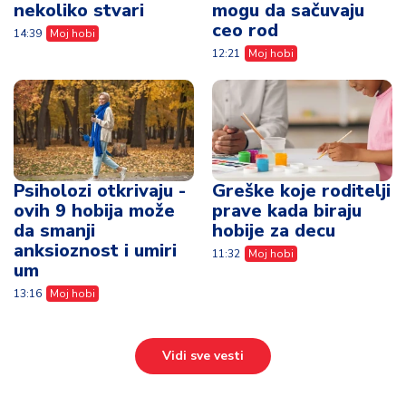
nekoliko stvari
mogu da sačuvaju
ceo rod
14:39
Moj hobi
12:21
Moj hobi
Psiholozi otkrivaju -
Greške koje roditelji
ovih 9 hobija može
prave kada biraju
da smanji
hobije za decu
anksioznost i umiri
11:32
Moj hobi
um
13:16
Moj hobi
Vidi sve vesti