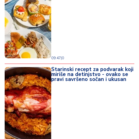
09:47
|
0
Starinski recept za podvarak koji
miriše na detinjstvo - ovako se
pravi savršeno sočan i ukusan