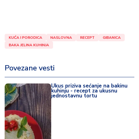
KUĆA I PORODICA
NASLOVNA
RECEPT
GIBANICA
BAKA JELINA KUHINJA
Povezane vesti
Ukus priziva sećanje na bakinu
kuhinju - recept za ukusnu
jednostavnu tortu