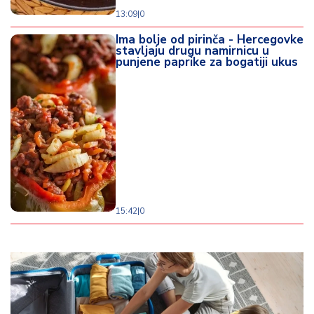
13:09
|
0
Ima bolje od pirinča - Hercegovke
stavljaju drugu namirnicu u
punjene paprike za bogatiji ukus
15:42
|
0