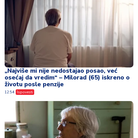
„Najviše mi nije nedostajao posao, već
osećaj da vredim“ – Milorad (65) iskreno o
životu posle penzije
12:54
Ispovesti