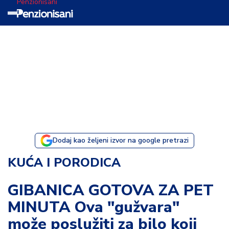
Penzionisani
T
e
m
a
d
a
n
a
Dodaj kao željeni izvor na google pretrazi
I
KUĆA I PORODICA
s
p
GIBANICA GOTOVA ZA PET
o
MINUTA Ova "gužvara"
v
e
može poslužiti za bilo koji
s