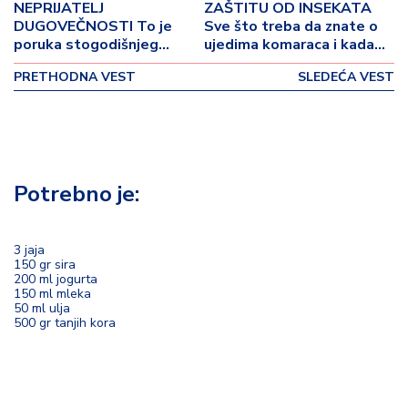
p
NEPRIJATELJ
ZAŠTITU OD INSEKATA
o
DUGOVEČNOSTI To je
Sve što treba da znate o
v
poruka stogodišnjeg
ujedima komaraca i kada
lekara
treba otići lekaru
i
PRETHODNA VEST
SLEDEĆA VEST
n
a
Z
d
Potrebno je:
r
a
v
lj
3 jaja
150 gr sira
e
200 ml jogurta
150 ml mleka
50 ml ulja
R
500 gr tanjih kora
a
z
o
n