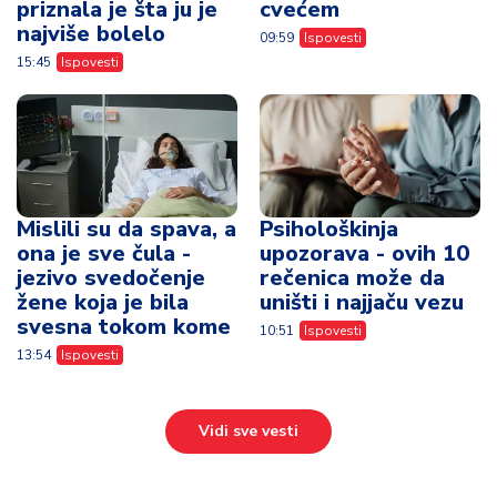
priznala je šta ju je
cvećem
najviše bolelo
09:59
Ispovesti
15:45
Ispovesti
Mislili su da spava, a
Psihološkinja
ona je sve čula -
upozorava - ovih 10
jezivo svedočenje
rečenica može da
žene koja je bila
uništi i najjaču vezu
svesna tokom kome
10:51
Ispovesti
13:54
Ispovesti
Vidi sve vesti