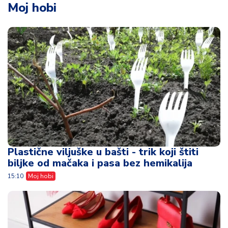
Moj hobi
Plastične viljuške u bašti - trik koji štiti
biljke od mačaka i pasa bez hemikalija
15:10
Moj hobi