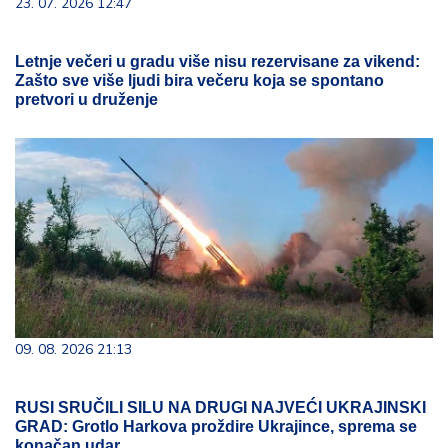
23. 07. 2026 12:47
Letnje večeri u gradu više nisu rezervisane za vikend:
Zašto sve više ljudi bira večeru koja se spontano
pretvori u druženje
09. 08. 2026 21:13
RUSI SRUČILI SILU NA DRUGI NAJVEĆI UKRAJINSKI
GRAD: Grotlo Harkova proždire Ukrajince, sprema se
konačan udar