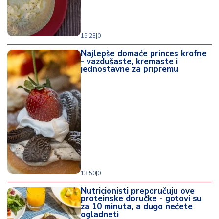
15:23
|
0
Najlepše domaće princes krofne
- vazdušaste, kremaste i
jednostavne za pripremu
13:50
|
0
Nutricionisti preporučuju ove
proteinske doručke - gotovi su
za 10 minuta, a dugo nećete
ogladneti