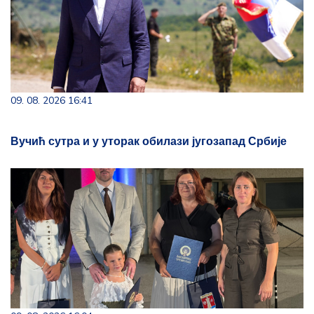
09. 08. 2026 16:41
Вучић сутра и у уторак обилази југозапад Србије