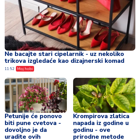
Ne bacajte stari cipelarnik - uz nekoliko
trikova izgledaće kao dizajnerski komad
11:52
Moj hobi
Petunije će ponovo
Krompirova zlatica
biti pune cvetova -
napada iz godine u
dovoljno je da
godinu - ove
uradite ovih
prirodne metode