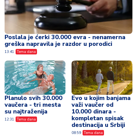
Poslala je ćerki 30.000 evra - nenamerna
greška napravila je razdor u porodici
13:41
Tema dana
Planulo svih 30.000
Evo u kojim banjama
vaučera - tri mesta
važi vaučer od
su najtraženija
10.000 dinara -
kompletan spisak
12:31
Tema dana
destinacija u Srbiji
08:59
Tema dana