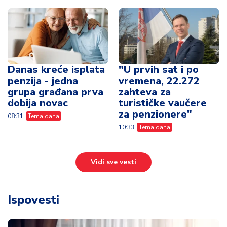
Danas kreće isplata
"U prvih sat i po
penzija - jedna
vremena, 22.272
grupa građana prva
zahteva za
dobija novac
turističke vaučere
za penzionere"
08:31
Tema dana
10:33
Tema dana
Vidi sve vesti
Ispovesti