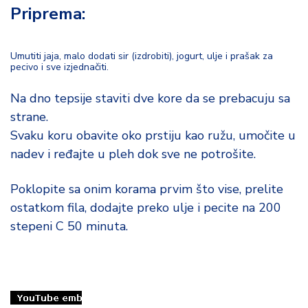
o
Priprema:
d
a
Umutiti jaja, malo dodati sir (izdrobiti), jogurt, ulje i prašak za
pecivo i sve izjednačiti.
Na dno tepsije staviti dve kore da se prebacuju sa
strane.
Svaku koru obavite oko prstiju kao ružu, umočite u
nadev i ređajte u pleh dok sve ne potrošite.
Poklopite sa onim korama prvim što vise, prelite
ostatkom fila, dodajte preko ulje i pecite na 200
stepeni C 50 minuta.