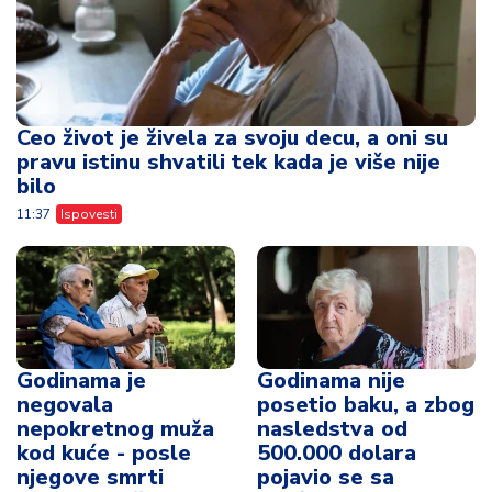
Ceo život je živela za svoju decu, a oni su
pravu istinu shvatili tek kada je više nije
bilo
11:37
Ispovesti
Godinama je
Godinama nije
negovala
posetio baku, a zbog
nepokretnog muža
nasledstva od
kod kuće - posle
500.000 dolara
njegove smrti
pojavio se sa