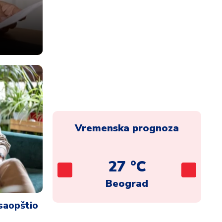
Vremenska prognoza
C
27 °C
ca
Beograd
 saopštio