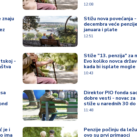
12:08
e znaju
Stižu nova povećanja -
decembra veće penzije
ez
januara i plate
12:51
Stiže "13. penzija" za n
tskoj -
Evo koliko novca držav
maštva
kada bi isplate mogle
10:43
isa
Direktor PIO fonda sa
dobre vesti - novac za
fond
stiže u narednih 30 do
11:48
 je i
Penzije počinju da ležu
ko ima
ovo su prvi primaoci