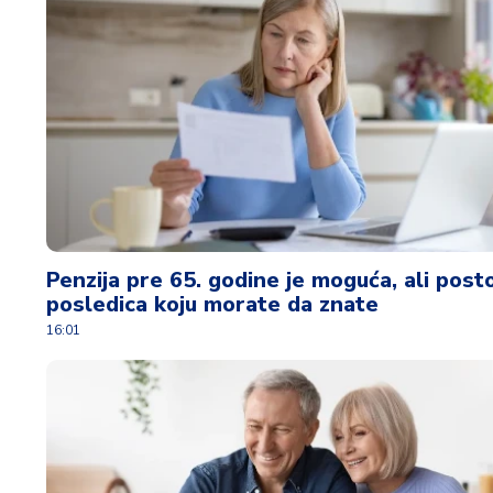
d
a
Penzija pre 65. godine je moguća, ali posto
posledica koju morate da znate
16:01