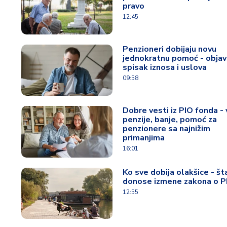
pravo
12:45
Penzioneri dobijaju novu
jednokratnu pomoć - objav
spisak iznosa i uslova
09:58
Dobre vesti iz PIO fonda -
penzije, banje, pomoć za
penzionere sa najnižim
primanjima
16:01
Ko sve dobija olakšice - št
donose izmene zakona o P
12:55