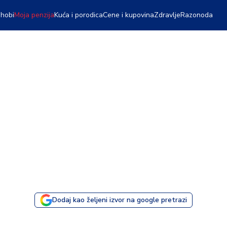
 hobi
Moja penzija
Kuća i porodica
Cene i kupovina
Zdravlje
Razonoda
Dodaj kao željeni izvor na google pretrazi