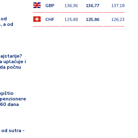
GBP
136,36
136,77
137,18
 od
CHF
125,48
125,86
126,23
, a od
ajstarije?
a uplaćuje i
 da počnu
opštio
 penzionere
 60 dana
 od sutra -