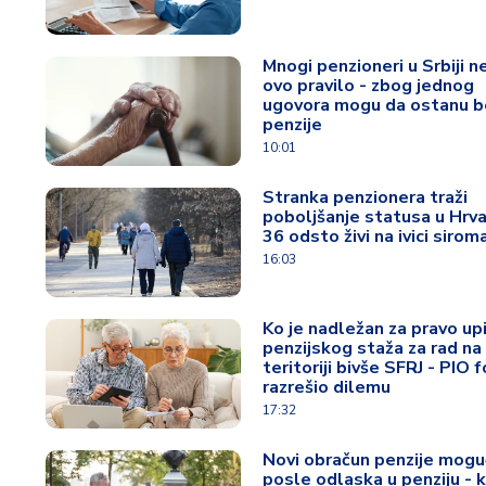
Mnogi penzioneri u Srbiji n
ovo pravilo - zbog jednog
ugovora mogu da ostanu b
penzije
10:01
Stranka penzionera traži
poboljšanje statusa u Hrva
36 odsto živi na ivici siro
16:03
Ko je nadležan za pravo up
penzijskog staža za rad na
teritoriji bivše SFRJ - PIO 
razrešio dilemu
17:32
Novi obračun penzije moguć
posle odlaska u penziju - 