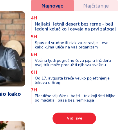
Najnovije
Najčitanije
4H
Najlakši letnji desert bez rerne - beli
ledeni kolač koji osvaja na prvi zalogaj
5H
Spas od vrućine ili rizik za zdravlje - evo
kako klima utiče na vaš organizam
6H
Većina ljudi pogrešno čuva jaja u frižideru -
ovaj trik može produžiti njihovu svežinu
6H
Od 17. avgusta kreće veliko pojeftinjenje
lekova u Srbiji
7H
nio kako
Plastične viljuške u bašti - trik koji štiti biljke
od mačaka i pasa bez hemikalija
Vidi sve