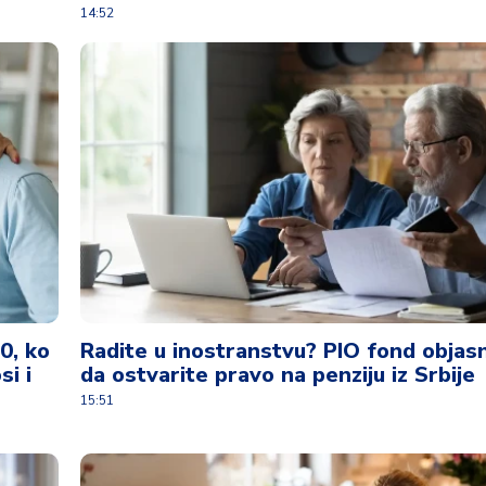
14:52
0, ko
Radite u inostranstvu? PIO fond objas
si i
da ostvarite pravo na penziju iz Srbije
15:51