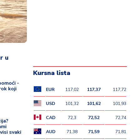
r u
Kursna lista
pomoći -
rok koji
EUR
117,02
117,37
117,72
USD
101,32
101,62
101,93
CAD
72,3
72,52
72,74
ija?
ami
AUD
71,38
71,59
71,81
visi svaki