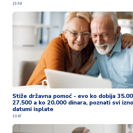
15:59
v
i
n
a
Z
d
r
a
v
lj
e
R
Stiže državna pomoć - evo ko dobija 35.00
a
27.500 a ko 20.000 dinara, poznati svi izno
z
datumi isplate
o
10:47
n
o