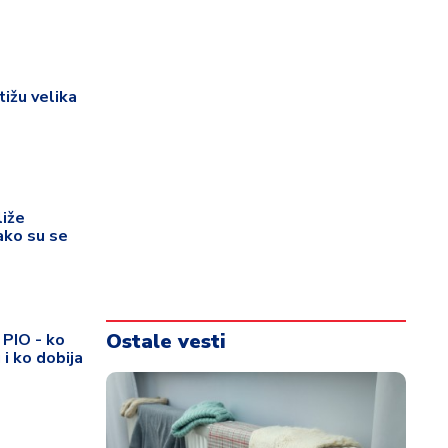
tižu velika
liže
ako su se
Ostale vesti
 PIO - ko
 i ko dobija