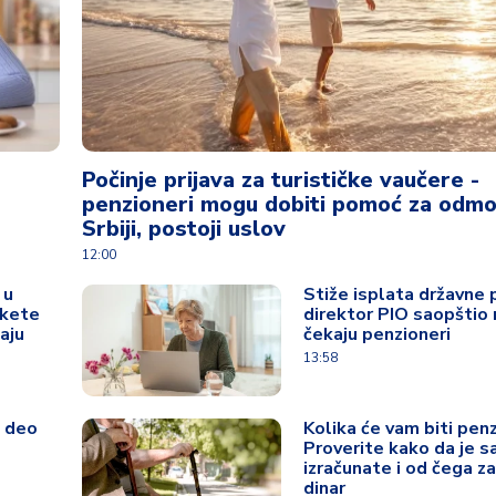
Počinje prijava za turističke vaučere -
penzioneri mogu dobiti pomoć za odmo
Srbiji, postoji uslov
12:00
 u
Stiže isplata državne 
akete
direktor PIO saopštio 
aju
čekaju penzioneri
13:58
a deo
Kolika će vam biti penz
Proverite kako da je s
izračunate i od čega za
dinar