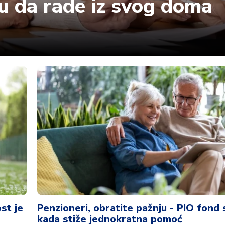
u da rade iz svog doma
22 °
Lozni
ost je
Penzioneri, obratite pažnju - PIO fond
kada stiže jednokratna pomoć