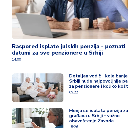
Raspored isplate julskih penzija - poznati
datumi za sve penzionere u Srbiji
14:00
Detaljan vodič - koje banje
Srbiji nude najpovoljnije p
za penzionere i koliko košt
09:22
Menja se isplata penzija z
građana u Srbiji - važno
obaveštenje Zavoda
15:26