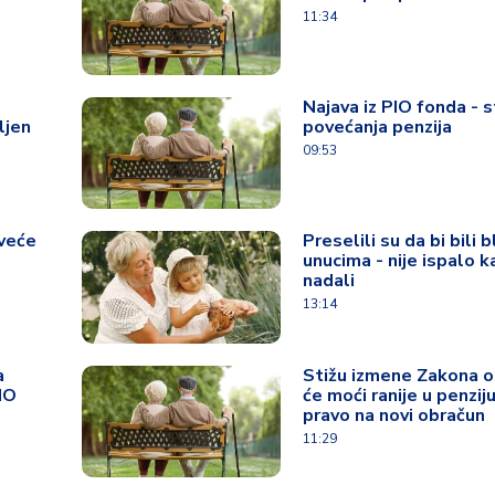
11:34
Najava iz PIO fonda - s
ljen
povećanja penzija
09:53
 veće
Preselili su da bi bili b
unucima - nije ispalo k
nadali
13:14
a
Stižu izmene Zakona o
IO
će moći ranije u penziju
pravo na novi obračun
11:29