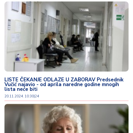
LISTE ČEKANJE ODLAZE U ZABORAV Predsednik
Vučić najavio - od aprila naredne godine mnogih
lista neće biti
20.11.2024. 10:30
|
24