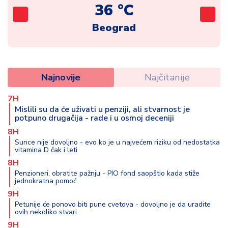
36 °C
Beograd
Najnovije
Najčitanije
7H
Mislili su da će uživati u penziji, ali stvarnost je
potpuno drugačija - rade i u osmoj deceniji
8H
Sunce nije dovoljno - evo ko je u najvećem riziku od nedostatka
vitamina D čak i leti
8H
Penzioneri, obratite pažnju - PIO fond saopštio kada stiže
jednokratna pomoć
9H
Petunije će ponovo biti pune cvetova - dovoljno je da uradite
ovih nekoliko stvari
9H