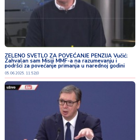
d
a
ZELENO SVETLO ZA POVEĆANJE PENZIJA Vučić:
Zahvalan sam Misiji MMF-a na razumevanju i
podršci za povećanje primanja u narednoj godini
05.06.2025. 11:52
|
0