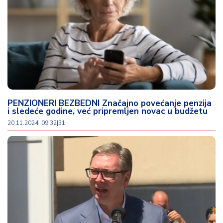
PENZIONERI BEZBEDNI Značajno povećanje penzija
i sledeće godine, već pripremljen novac u budžetu
20.11.2024. 09:32
|
31