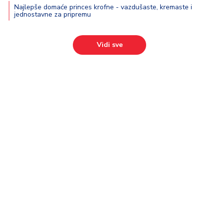
Najlepše domaće princes krofne - vazdušaste, kremaste i
jednostavne za pripremu
Vidi sve