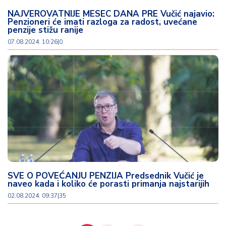
NAJVEROVATNIJE MESEC DANA PRE Vučić najavio:
Penzioneri će imati razloga za radost, uvećane
penzije stižu ranije
07.08.2024. 10:26
|
0
SVE O POVEĆANJU PENZIJA Predsednik Vučić je
naveo kada i koliko će porasti primanja najstarijih
02.08.2024. 09:37
|
35