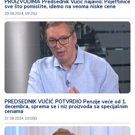
PROIZVODIMA Predsednik Vučić najavio: Pojeftiniće
sve što pomislite, idemo na veoma niske cene
29.08.2024. 09:25
|
2
PREDSEDNIK VUČIĆ POTVRDIO Penzije veće od 1.
decembra, sprema se i niz proizvoda sa specijalnim
cenama
27.08.2024. 10:00
|
1