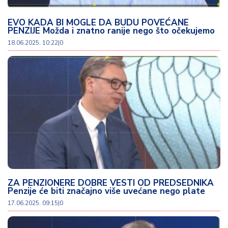
u
ć
EVO KADA BI MOGLE DA BUDU POVEĆANE
a
PENZIJE Možda i znatno ranije nego što očekujemo
i
18.06.2025. 10:22
|
0
p
o
r
o
d
ic
a
C
e
n
e
ZA PENZIONERE DOBRE VESTI OD PREDSEDNIKA
i
Penzije će biti značajno više uvećane nego plate
k
17.06.2025. 09:15
|
0
u
p