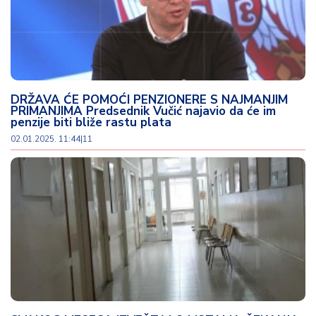
DRŽAVA ĆE POMOĆI PENZIONERE S NAJMANJIM
PRIMANJIMA Predsednik Vučić najavio da će im
penzije biti bliže rastu plata
02.01.2025. 11:44
|
11