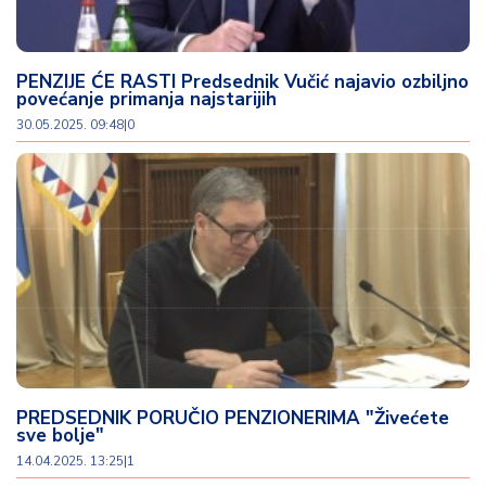
PENZIJE ĆE RASTI Predsednik Vučić najavio ozbiljno
povećanje primanja najstarijih
30.05.2025. 09:48
|
0
PREDSEDNIK PORUČIO PENZIONERIMA "Živećete
sve bolje"
14.04.2025. 13:25
|
1