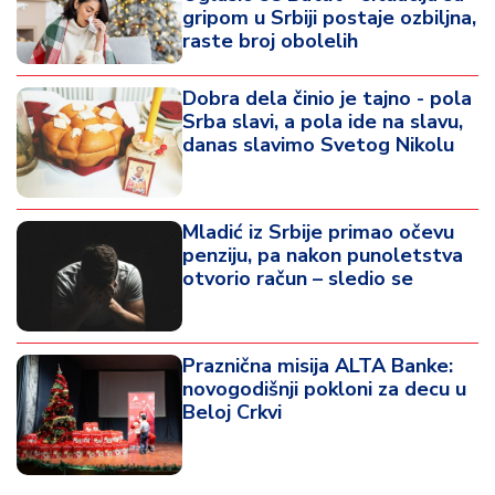
gripom u Srbiji postaje ozbiljna,
raste broj obolelih
Dobra dela činio je tajno - pola
Srba slavi, a pola ide na slavu,
danas slavimo Svetog Nikolu
Mladić iz Srbije primao očevu
penziju, pa nakon punoletstva
otvorio račun – sledio se
Praznična misija ALTA Banke:
novogodišnji pokloni za decu u
Beloj Crkvi