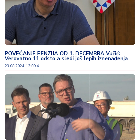
POVEĆANJE PENZIJA OD 1. DECEMBRA Vučić:
Verovatno 11 odsto a sledi još lepih iznenađenja
23.08.2024. 13:00
|
4