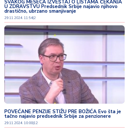
SVAKOG MESECA IZVEŠTAJ O LISTAMA ČEKANJA
U ZDRAVSTVU Predsednik Srbije najavio njihovo
drastično, ubrzano smanjivanje
29.11.2024. 11:54
|
2
POVEĆANE PENZIJE STIŽU PRE BOŽIĆA Evo šta je
tačno najavio predsednik Srbije za penzionere
29.11.2024. 10:00
|
12