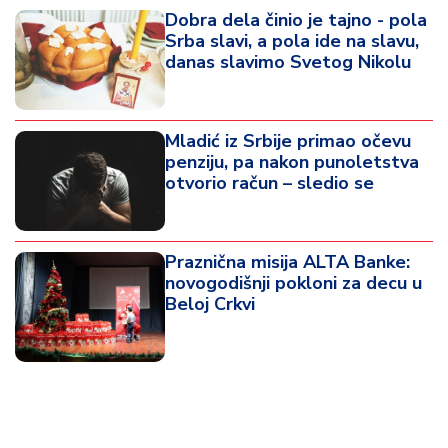
Dobra dela činio je tajno - pola
Srba slavi, a pola ide na slavu,
danas slavimo Svetog Nikolu
Mladić iz Srbije primao očevu
penziju, pa nakon punoletstva
otvorio račun – sledio se
Praznična misija ALTA Banke:
novogodišnji pokloni za decu u
Beloj Crkvi