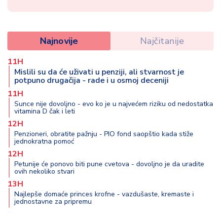
Najnovije
Najčitanije
11H
Mislili su da će uživati u penziji, ali stvarnost je
potpuno drugačija - rade i u osmoj deceniji
11H
Sunce nije dovoljno - evo ko je u najvećem riziku od nedostatka
vitamina D čak i leti
12H
Penzioneri, obratite pažnju - PIO fond saopštio kada stiže
jednokratna pomoć
12H
Petunije će ponovo biti pune cvetova - dovoljno je da uradite
ovih nekoliko stvari
13H
Najlepše domaće princes krofne - vazdušaste, kremaste i
jednostavne za pripremu