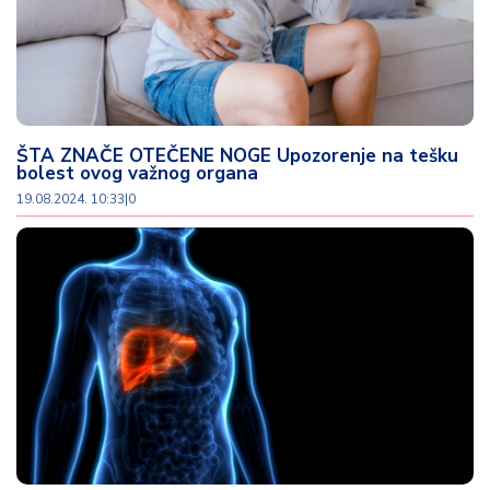
ŠTA ZNAČE OTEČENE NOGE Upozorenje na tešku
bolest ovog važnog organa
19.08.2024. 10:33
|
0