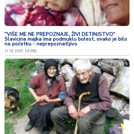
"VIŠE ME NE PREPOZNAJE, ŽIVI DETINJSTVO"
Slavicina majka ima podmuklu bolest, ovako je bilo
na početku - neprepoznatljivo
17.01.2025. 14:38
|
1