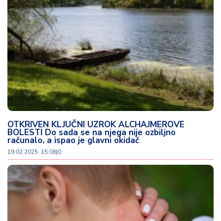
OTKRIVEN KLJUČNI UZROK ALCHAJMEROVE
BOLESTI Do sada se na njega nije ozbiljno
računalo, a ispao je glavni okidač
19.02.2025. 15:08
|
0