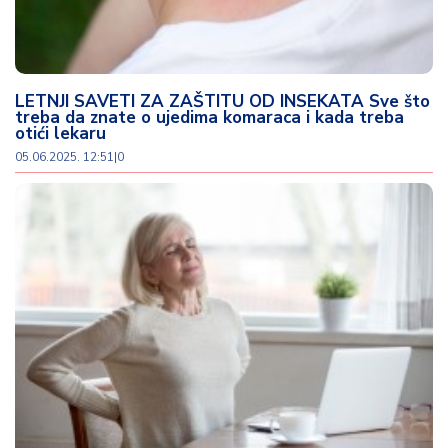
o
v
i
n
a
LETNJI SAVETI ZA ZAŠTITU OD INSEKATA Sve što
treba da znate o ujedima komaraca i kada treba
otići lekaru
Z
05.06.2025. 12:51
|
0
d
r
a
v
lj
e
R
a
z
o
n
o