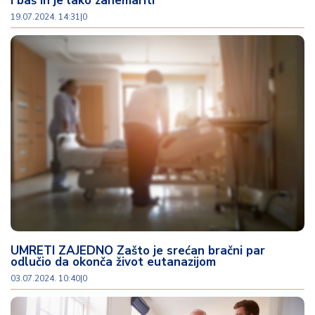
i baš ih je lako zanemariti
19.07.2024. 14:31
|
0
UMRETI ZAJEDNO Zašto je srećan bračni par
odlučio da okonča život eutanazijom
03.07.2024. 10:40
|
0