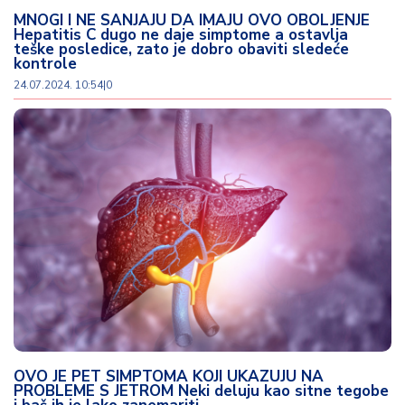
MNOGI I NE SANJAJU DA IMAJU OVO OBOLJENJE
Hepatitis C dugo ne daje simptome a ostavlja
teške posledice, zato je dobro obaviti sledeće
kontrole
24.07.2024. 10:54
|
0
OVO JE PET SIMPTOMA KOJI UKAZUJU NA
PROBLEME S JETROM Neki deluju kao sitne tegobe