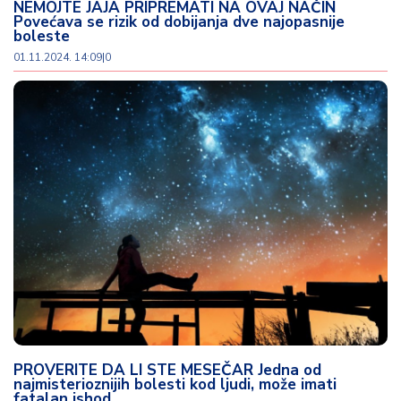
NEMOJTE JAJA PRIPREMATI NA OVAJ NAČIN
Povećava se rizik od dobijanja dve najopasnije
boleste
01.11.2024. 14:09
|
0
PROVERITE DA LI STE MESEČAR Jedna od
najmisterioznijih bolesti kod ljudi, može imati
fatalan ishod