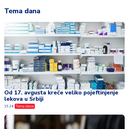
Tema dana
Od 17. avgusta kreće veliko pojeftinjenje
lekova u Srbiji
15:24
Tema dana