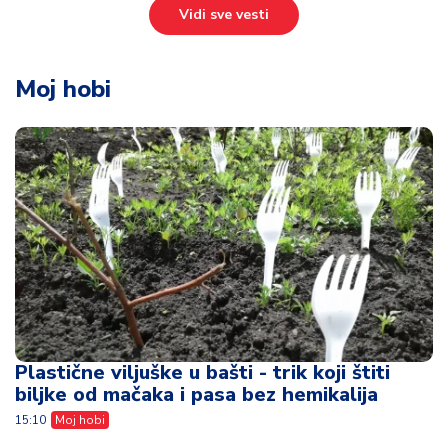
Vidi sve vesti
Moj hobi
Plastične viljuške u bašti - trik koji štiti
biljke od mačaka i pasa bez hemikalija
15:10
Moj hobi