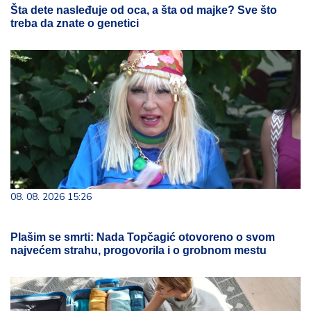
Šta dete nasleđuje od oca, a šta od majke? Sve što
treba da znate o genetici
08. 08. 2026 15:26
Plašim se smrti: Nada Topčagić otovoreno o svom
najvećem strahu, progovorila i o grobnom mestu