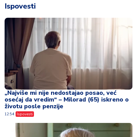
Ispovesti
„Najviše mi nije nedostajao posao, već
osećaj da vredim“ – Milorad (65) iskreno o
životu posle penzije
12:54
Ispovesti