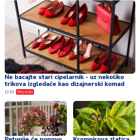
Ne bacajte stari cipelarnik - uz nekoliko
trikova izgledaće kao dizajnerski komad
11:52
Moj hobi
Petunije će ponovo
Krompirova zlatica