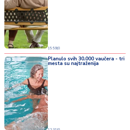
d
a
15:59
|
0
Planulo svih 30.000 vaučera - tri
mesta su najtraženija
12:31
|
0