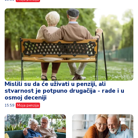
Mislili su da će uživati u penziji, ali
stvarnost je potpuno drugačija - rade i u
osmoj deceniji
15:59
Moja penzija