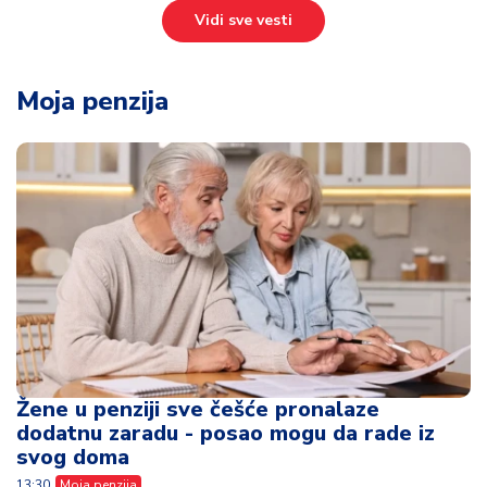
Vidi sve vesti
Moja penzija
Žene u penziji sve češće pronalaze
dodatnu zaradu - posao mogu da rade iz
svog doma
13:30
Moja penzija