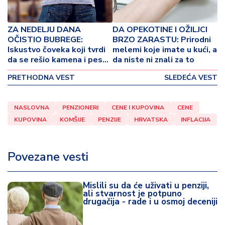
o
v
i
ZA NEDELJU DANA
DA OPEKOTINE I OŽILJCI
n
OČISTIO BUBREGE:
BRZO ZARASTU: Prirodni
a
Iskustvo čoveka koji tvrdi
melemi koje imate u kući, a
da se rešio kamena i peska
da niste ni znali za to
uz pomoć čudotvornog
Z
PRETHODNA VEST
SLEDEĆA VEST
napitka
d
r
a
NASLOVNA
PENZIONERI
CENE I KUPOVINA
CENE
v
KUPOVINA
KOMŠIJE
PENZIJE
HRVATSKA
INFLACIJA
lj
e
Povezane vesti
R
a
Mislili su da će uživati u penziji,
z
ali stvarnost je potpuno
o
drugačija - rade i u osmoj deceniji
n
o