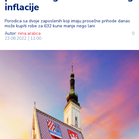
inflacije
t
i
Porodica sa dvoje zaposlenih koji imaju prosečne prihode danas
može kupiti robe za 632 kune manje nego lani
M
Autor:
nina.aralica
0
oj
23.08.2022.
11:00
h
o
bi
M
oj
a
p
e
n
zij
a
K