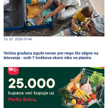
15. 07. 2026 07:44
Većina građana izgubi novac pre nego što stigne na
letovanje - ovih 7 troškova skoro niko ne planira