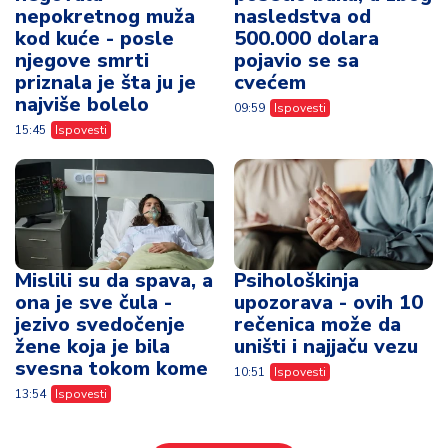
nepokretnog muža
nasledstva od
kod kuće - posle
500.000 dolara
njegove smrti
pojavio se sa
priznala je šta ju je
cvećem
najviše bolelo
09:59
Ispovesti
15:45
Ispovesti
Mislili su da spava, a
Psihološkinja
ona je sve čula -
upozorava - ovih 10
jezivo svedočenje
rečenica može da
žene koja je bila
uništi i najjaču vezu
svesna tokom kome
10:51
Ispovesti
13:54
Ispovesti