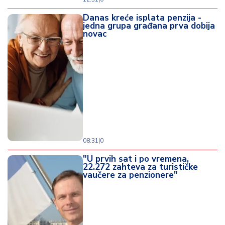
Danas kreće isplata penzija -
jedna grupa građana prva dobija
novac
08:31
|
0
"U prvih sat i po vremena,
22.272 zahteva za turističke
vaučere za penzionere"