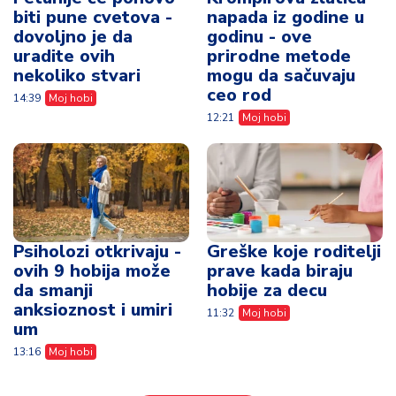
biti pune cvetova -
napada iz godine u
dovoljno je da
godinu - ove
uradite ovih
prirodne metode
nekoliko stvari
mogu da sačuvaju
ceo rod
14:39
Moj hobi
12:21
Moj hobi
Psiholozi otkrivaju -
Greške koje roditelji
ovih 9 hobija može
prave kada biraju
da smanji
hobije za decu
anksioznost i umiri
11:32
Moj hobi
um
13:16
Moj hobi