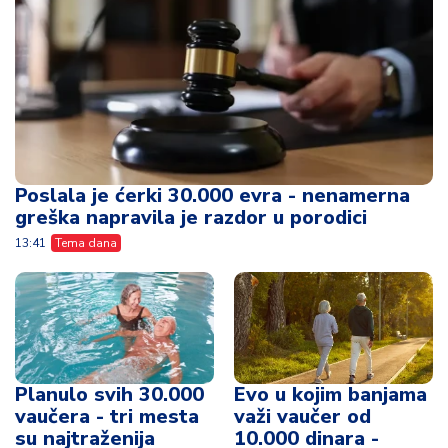
Poslala je ćerki 30.000 evra - nenamerna
greška napravila je razdor u porodici
13:41
Tema dana
Planulo svih 30.000
Evo u kojim banjama
vaučera - tri mesta
važi vaučer od
su najtraženija
10.000 dinara -