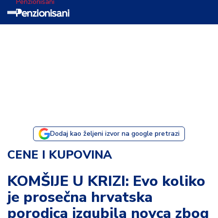
Penzionisani
T
e
m
a
d
a
n
a
Dodaj kao željeni izvor na google pretrazi
I
CENE I KUPOVINA
s
p
KOMŠIJE U KRIZI: Evo koliko
o
je prosečna hrvatska
v
e
porodica izgubila novca zbog
s