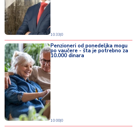
10:33
|
0
Penzioneri od ponedeljka mogu
po vaučere - šta je potrebno za
10.000 dinara
10:00
|
0