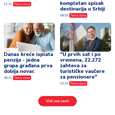
kompletan spisak
12:31
Tema dana
destinacija u Srbiji
08:59
Tema dana
Danas kreće isplata
"U prvih sat i po
penzija - jedna
vremena, 22.272
grupa građana prva
zahteva za
dobija novac
turističke vaučere
za penzionere"
08:31
Tema dana
10:33
Tema dana
Vidi sve vesti