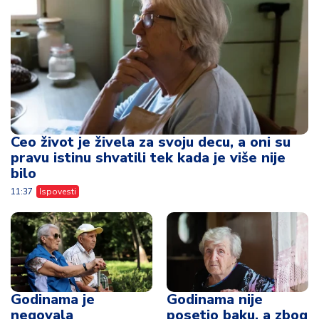
Ceo život je živela za svoju decu, a oni su
pravu istinu shvatili tek kada je više nije
bilo
11:37
Ispovesti
Godinama je
Godinama nije
negovala
posetio baku, a zbog