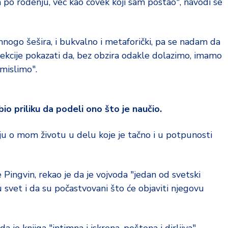
 po rođenju, već kao čovek koji sam postao", navodi se
ogo šešira, i bukvalno i metaforički, pa se nadam da
 lekcije pokazati da, bez obzira odakle dolazimo, imamo
mislimo".
io priliku da podeli ono što je naučio.
ju o mom životu u delu koje je tačno i u potpunosti
Pingvin, rekao je da je vojvoda "jedan od svetski
aju svet i da su počastvovani što će objaviti njegovu