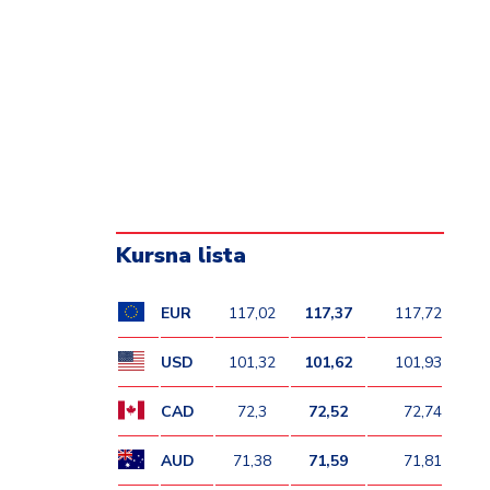
Kursna lista
EUR
117,02
117,37
117,72
USD
101,32
101,62
101,93
CAD
72,3
72,52
72,74
AUD
71,38
71,59
71,81