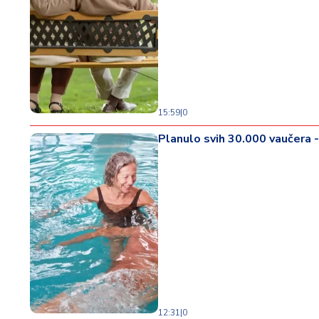
15:59
|
0
Planulo svih 30.000 vaučera -
12:31
|
0