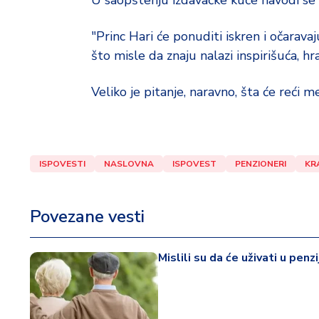
U saopštenju izdavačke kuće navodi se da 
"Princ Hari će ponuditi iskren i očaravaj
što misle da znaju nalazi inspirišuća, hr
Veliko je pitanje, naravno, šta će reći m
ISPOVESTI
NASLOVNA
ISPOVEST
PENZIONERI
KR
Povezane vesti
Mislili su da će uživati u penz