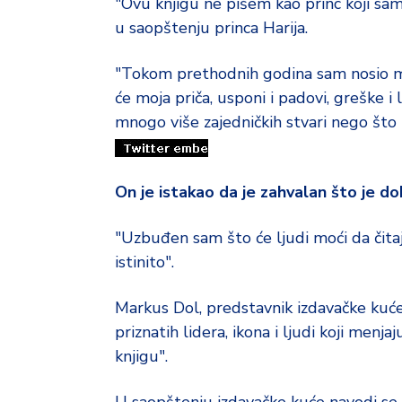
"Ovu knjigu ne pišem kao princ koji sam
u saopštenju princa Harija.
"Tokom prethodnih godina sam nosio mn
će moja priča, usponi i padovi, greške i
mnogo više zajedničkih stvari nego što 
On je istakao da je zahvalan što je dob
"Uzbuđen sam što će ljudi moći da čita
istinito".
Markus Dol, predstavnik izdavačke kuće 
priznatih lidera, ikona i ljudi koji menj
knjigu".