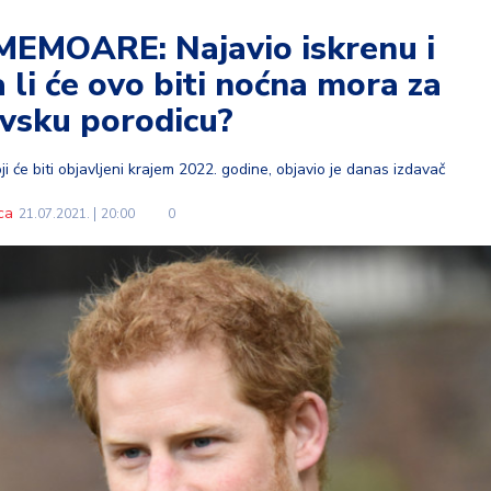
MEMOARE: Najavio iskrenu i
a li će ovo biti noćna mora za
evsku porodicu?
i će biti objavljeni krajem 2022. godine, objavio je danas izdavač
ca
21.07.2021.
20:00
0