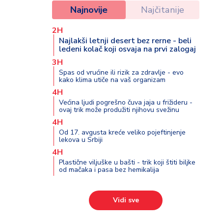
Najnovije
Najčitanije
2H
Najlakši letnji desert bez rerne - beli
ledeni kolač koji osvaja na prvi zalogaj
3H
Spas od vrućine ili rizik za zdravlje - evo
kako klima utiče na vaš organizam
4H
Većina ljudi pogrešno čuva jaja u frižideru -
ovaj trik može produžiti njihovu svežinu
4H
Od 17. avgusta kreće veliko pojeftinjenje
lekova u Srbiji
4H
Plastične viljuške u bašti - trik koji štiti biljke
od mačaka i pasa bez hemikalija
Vidi sve