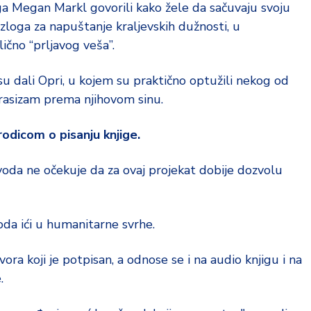
uga Megan Markl govorili kako žele da sačuvaju svoju
azloga za napuštanje kraljevskih dužnosti, u
ično “prljavog veša”.
 su dali Opri, u kojem su praktično optužili nekog od
 rasizam prema njihovom sinu.
odicom o pisanju knjige.
voda ne očekuje da za ovaj projekat dobije dozvolu
oda ići u humanitarne svrhe.
ora koji je potpisan, a odnose se i na audio knjigu i na
.