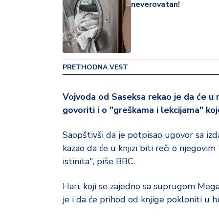
neverovatan!
v
i
n
a
Z
PRETHODNA VEST
d
r
Vojvoda od Saseksa rekao je da će u 
a
v
govoriti i o "greškama i lekcijama" koj
lj
e
Saopštivši da je potpisao ugovor sa i
kazao da će u knjizi biti reči o njegovim
R
istinita", piše BBC.
a
z
Hari, koji se zajedno sa suprugom Mega
o
n
je i da će prihod od knjige pokloniti u 
o