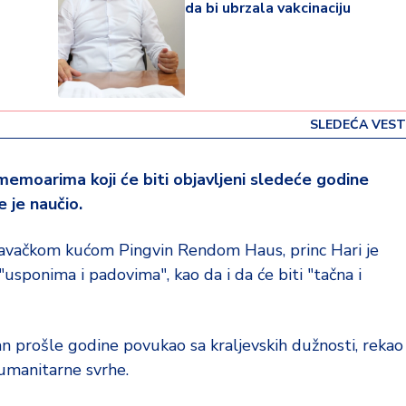
da bi ubrzala vakcinaciju
SLEDEĆA VEST
memoarima koji će biti objavljeni sledeće godine
e je naučio.
zdavačkom kućom Pingvin Rendom Haus, princ Hari je
 "usponima i padovima", kao da i da će biti "tačna i
n prošle godine povukao sa kraljevskih dužnosti, rekao
humanitarne svrhe.