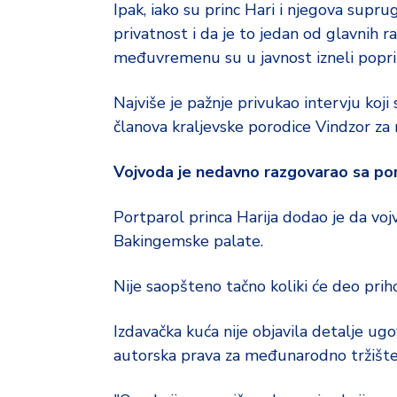
d
Ipak, iako su princ Hari i njegova supr
a
privatnost i da je to jedan od glavnih r
međuvremenu su u javnost izneli popril
Najviše je pažnje privukao intervju koji
članova kraljevske porodice Vindzor za
Vojvoda je nedavno razgovarao sa por
Portparol princa Harija dodao je da voj
Bakingemske palate.
Nije saopšteno tačno koliki će deo prih
Izdavačka kuća nije objavila detalje ugov
autorska prava za međunarodno tržište