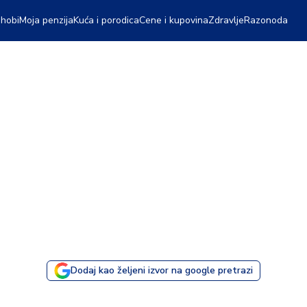
 hobi
Moja penzija
Kuća i porodica
Cene i kupovina
Zdravlje
Razonoda
Dodaj kao željeni izvor na google pretrazi