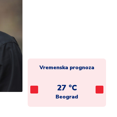
Vremenska prognoza
C
27 °C
ca
Beograd