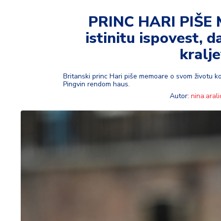
t
i
PRINC HARI PIŠE 
istinitu ispovest, d
M
oj
kralj
h
o
Britanski princ Hari piše memoare o svom životu koj
bi
Pingvin rendom haus.
Autor:
nina.arali
M
oj
a
p
e
n
zij
a
K
u