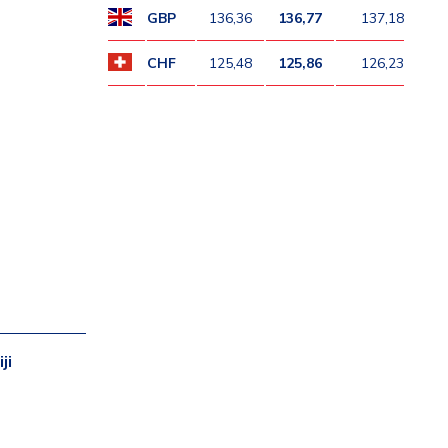
GBP
136,36
136,77
137,18
CHF
125,48
125,86
126,23
ji