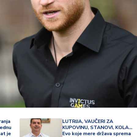
22 °
Lozni
ranja
LUTRIJA, VAUČERI ZA
jednu
KUPOVINU, STANOVI, KOLA...
at je
Evo koje mere država sprema