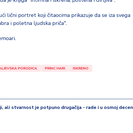
je knjiga "intimna i iskrena, poštena i dirljiva".
ući lični portret koji čitaocima prikazuje da se iza svega
abra i poletna ljudska priča".
emoari.
ALJEVSKA PORODICA
PRINC HARI
ISKRENO
iji, ali stvarnost je potpuno drugačija - rade i u osmoj deceni