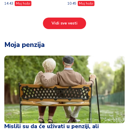
14:43
Moj hobi
10:45
Moj hobi
Vidi sve vesti
Moja penzija
Mislili su da će uživati u penziji, ali