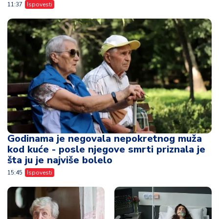
11:37
Ispovesti
Godinama je negovala nepokretnog muža
kod kuće - posle njegove smrti priznala je
šta ju je najviše bolelo
15:45
Ispovesti