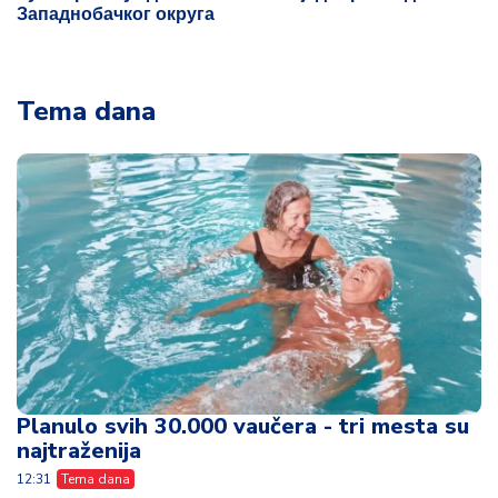
Западнобачког округа
Tema dana
Planulo svih 30.000 vaučera - tri mesta su
najtraženija
12:31
Tema dana