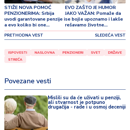
o
STIŽE NOVA POMOĆ
EVO ZAŠTO JE HUMOR
v
PENZIONERIMA: Srbija
JAKO VAŽAN: Pomaže da
i
uvodi garantovane penzije i
se bojle upoznamo i lakše
n
a evo koliko bi one
rešavamo životne
a
iznosile!
probleme!
PRETHODNA VEST
SLEDEĆA VEST
Z
d
ISPOVESTI
NASLOVNA
PENZIONERI
SVET
DRŽAVE
r
STREĆA
a
v
lj
Povezane vesti
e
R
Mislili su da će uživati u penziji,
a
ali stvarnost je potpuno
drugačija - rade i u osmoj deceniji
z
o
n
o