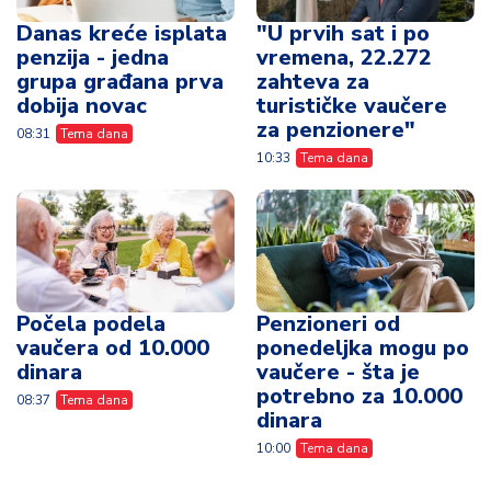
Danas kreće isplata
"U prvih sat i po
penzija - jedna
vremena, 22.272
grupa građana prva
zahteva za
dobija novac
turističke vaučere
za penzionere"
08:31
Tema dana
10:33
Tema dana
Počela podela
Penzioneri od
vaučera od 10.000
ponedeljka mogu po
dinara
vaučere - šta je
potrebno za 10.000
08:37
Tema dana
dinara
10:00
Tema dana