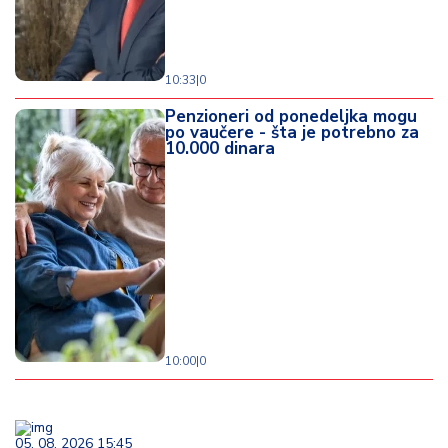
10:33
|
0
Penzioneri od ponedeljka mogu
po vaučere - šta je potrebno za
10.000 dinara
10:00
|
0
05. 08. 2026 15:45