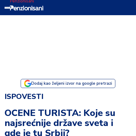
Penzionisani
T
e
m
a
d
a
n
a
Dodaj kao željeni izvor na google pretrazi
I
ISPOVESTI
s
p
OCENE TURISTA: Koje su
o
najsrećnije države sveta i
v
e
gde je tu Srbij?
s