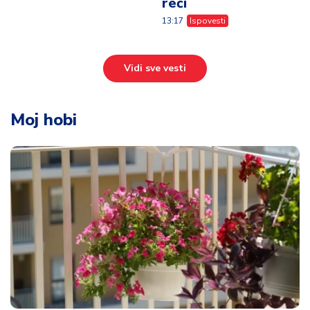
reči
13:17
Ispovesti
Vidi sve vesti
Moj hobi