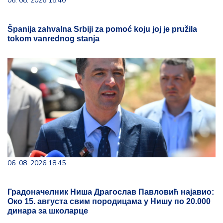
06. 08. 2026 18:40
Španija zahvalna Srbiji za pomoć koju joj je pružila
tokom vanrednog stanja
06. 08. 2026 18:45
Градоначелник Ниша Драгослав Павловић најавио:
Око 15. августа свим породицама у Нишу по 20.000
динара за школарце