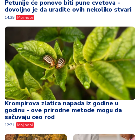
Petunije će ponovo biti pune cvetova -
dovoljno je da uradite ovih nekoliko stvari
14:39
Moj hobi
Krompirova zlatica napada iz godine u
godinu - ove prirodne metode mogu da
sačuvaju ceo rod
12:21
Moj hobi