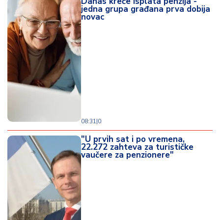
Danas kreće isplata penzija -
jedna grupa građana prva dobija
novac
08:31
|
0
"U prvih sat i po vremena,
22.272 zahteva za turističke
vaučere za penzionere"