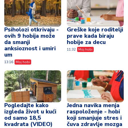
Psiholozi otkrivaju -
Greške koje roditelji
ovih 9 hobija može
prave kada biraju
da smanji
hobije za decu
anksioznost i umiri
11:32
Moj hobi
um
13:16
Moj hobi
Pogledajte kako
Jedna navika menja
izgleda život u kući
raspoloženje - hobi
od samo 18,5
koji smanjuje stres i
kvadrata (VIDEO)
čuva zdravlje mozga