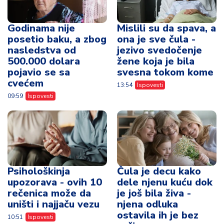
Godinama nije
Mislili su da spava, a
posetio baku, a zbog
ona je sve čula -
nasledstva od
jezivo svedočenje
500.000 dolara
žene koja je bila
pojavio se sa
svesna tokom kome
cvećem
13:54
Ispovesti
09:59
Ispovesti
Psihološkinja
Čula je decu kako
upozorava - ovih 10
dele njenu kuću dok
rečenica može da
je još bila živa -
uništi i najjaču vezu
njena odluka
ostavila ih je bez
10:51
Ispovesti