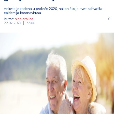
t
Anketa je rađena u proleće 2020, nakon što je svet zahvatila
i
epidemija koronavirusa.
Autor:
nina.aralica
0
M
22.07.2021.
15:00
oj
h
o
bi
M
oj
a
p
e
n
zij
a
K