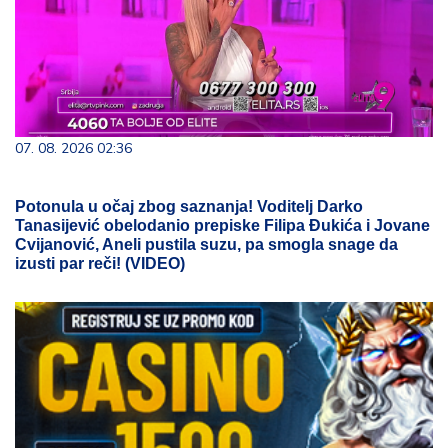
07. 08. 2026 02:36
Potonula u očaj zbog saznanja! Voditelj Darko
Tanasijević obelodanio prepiske Filipa Đukića i Jovane
Cvijanović, Aneli pustila suzu, pa smogla snage da
izusti par reči! (VIDEO)