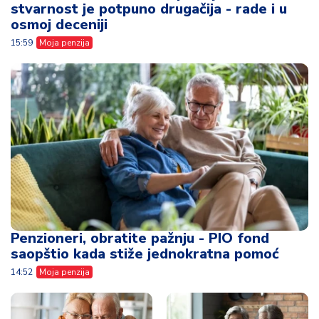
stvarnost je potpuno drugačija - rade i u
osmoj deceniji
15:59
Moja penzija
Penzioneri, obratite pažnju - PIO fond
saopštio kada stiže jednokratna pomoć
14:52
Moja penzija