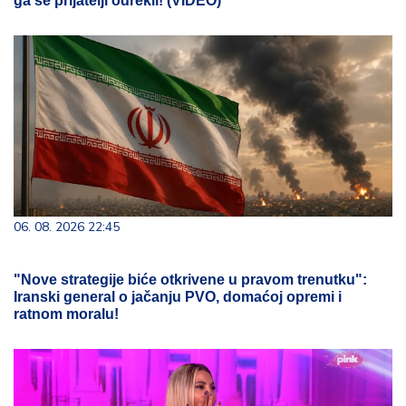
ga se prijatelji odrekli! (VIDEO)
06. 08. 2026 22:45
"Nove strategije biće otkrivene u pravom trenutku":
Iranski general o jačanju PVO, domaćoj opremi i
ratnom moralu!