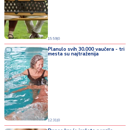
d
a
15:59
|
0
Planulo svih 30.000 vaučera - tri
mesta su najtraženija
12:31
|
0