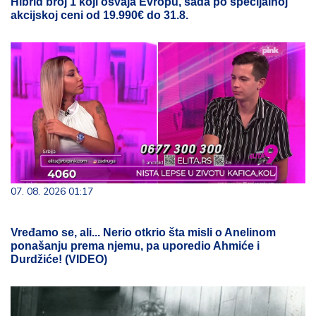
Hibrid broj 1 koji osvaja Evropu, sada po specijalnoj
akcijskoj ceni od 19.990€ do 31.8.
07. 08. 2026 01:17
Vređamo se, ali... Nerio otkrio šta misli o Anelinom
ponašanju prema njemu, pa uporedio Ahmiće i
Durdžiće! (VIDEO)