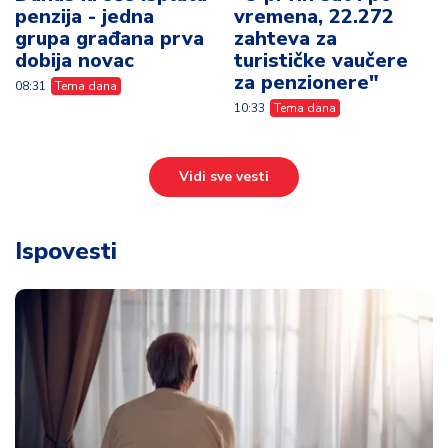
penzija - jedna
vremena, 22.272
grupa građana prva
zahteva za
dobija novac
turističke vaučere
za penzionere"
08:31
Tema dana
10:33
Tema dana
Vidi sve vesti
Ispovesti