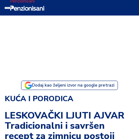
Penzionisani
T
e
m
a
d
a
n
a
Dodaj kao željeni izvor na google pretrazi
I
KUĆA I PORODICA
s
p
LESKOVAČKI LJUTI AJVAR
o
Tradicionalni i savršen
v
e
recept za zimnicu postoji
s