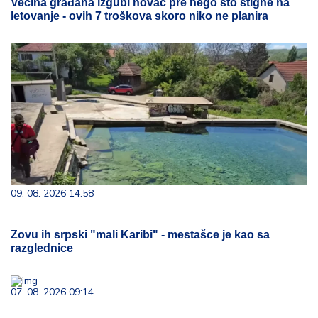
Većina građana izgubi novac pre nego što stigne na
letovanje - ovih 7 troškova skoro niko ne planira
09. 08. 2026 14:58
Zovu ih srpski "mali Karibi" - mestašce je kao sa
razglednice
07. 08. 2026 09:14