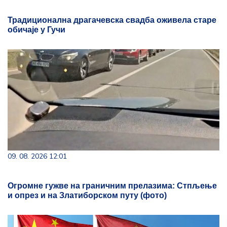
Традиционална драгачевска свадба оживела старе
обичаје у Гучи
09. 08. 2026 12:01
Огромне гужве на граничним прелазима: Стпљење
и опрез и на Златиборском путу (фото)