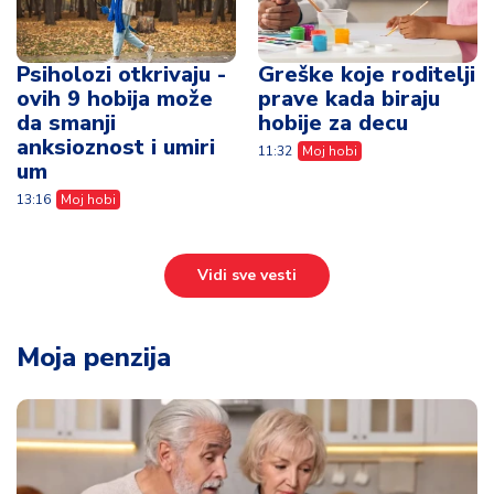
Psiholozi otkrivaju -
Greške koje roditelji
ovih 9 hobija može
prave kada biraju
da smanji
hobije za decu
anksioznost i umiri
11:32
Moj hobi
um
13:16
Moj hobi
Vidi sve vesti
Moja penzija