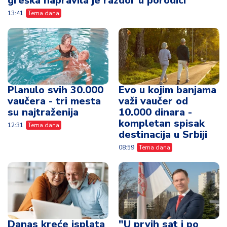
greška napravila je razdor u porodici
13:41
Tema dana
Planulo svih 30.000
Evo u kojim banjama
vaučera - tri mesta
važi vaučer od
su najtraženija
10.000 dinara -
kompletan spisak
12:31
Tema dana
destinacija u Srbiji
08:59
Tema dana
Danas kreće isplata
"U prvih sat i po