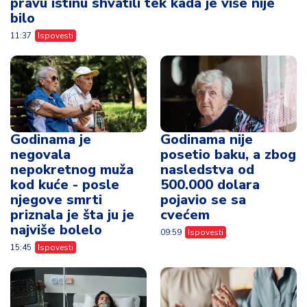
pravu istinu shvatili tek kada je više nije
bilo
11:37
Ispovesti
Godinama je
Godinama nije
negovala
posetio baku, a zbog
nepokretnog muža
nasledstva od
kod kuće - posle
500.000 dolara
njegove smrti
pojavio se sa
priznala je šta ju je
cvećem
najviše bolelo
09:59
Ispovesti
15:45
Ispovesti