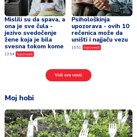
Mislili su da spava, a
Psihološkinja
ona je sve čula -
upozorava - ovih 10
jezivo svedočenje
rečenica može da
žene koja je bila
uništi i najjaču vezu
svesna tokom kome
10:51
Ispovesti
13:54
Ispovesti
Vidi sve vesti
Moj hobi