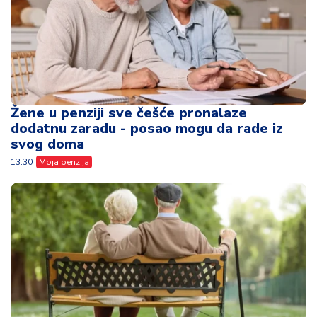
Žene u penziji sve češće pronalaze
dodatnu zaradu - posao mogu da rade iz
svog doma
13:30
Moja penzija