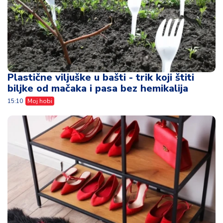
Plastične viljuške u bašti - trik koji štiti
biljke od mačaka i pasa bez hemikalija
15:10
Moj hobi