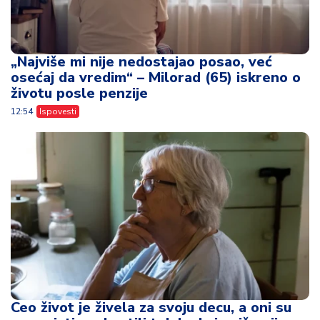
„Najviše mi nije nedostajao posao, već
osećaj da vredim“ – Milorad (65) iskreno o
životu posle penzije
12:54
Ispovesti
Ceo život je živela za svoju decu, a oni su