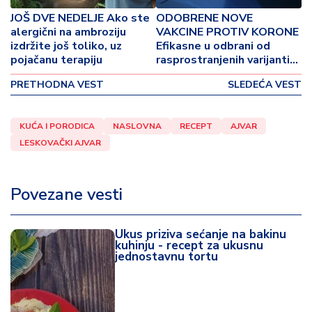
p
JOŠ DVE NEDELJE Ako ste
ODOBRENE NOVE
o
alergični na ambroziju
VAKCINE PROTIV KORONE
v
izdržite još toliko, uz
Efikasne u odbrani od
i
pojačanu terapiju
rasprostranjenih varijanti
n
omikron soja
a
PRETHODNA VEST
SLEDEĆA VEST
Z
KUĆA I PORODICA
NASLOVNA
RECEPT
AJVAR
d
LESKOVAČKI AJVAR
r
a
v
Povezane vesti
lj
e
Ukus priziva sećanje na bakinu
R
kuhinju - recept za ukusnu
jednostavnu tortu
a
z
o
n