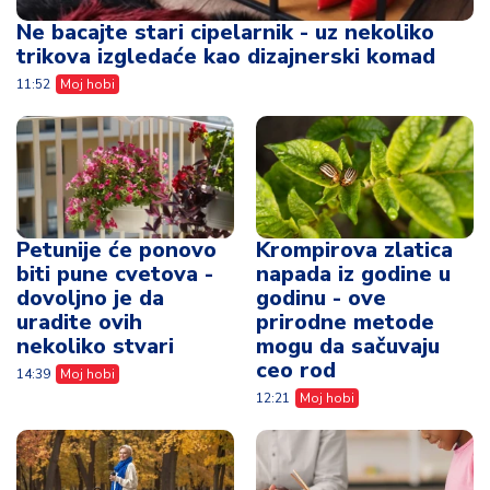
Ne bacajte stari cipelarnik - uz nekoliko
trikova izgledaće kao dizajnerski komad
11:52
Moj hobi
Petunije će ponovo
Krompirova zlatica
biti pune cvetova -
napada iz godine u
dovoljno je da
godinu - ove
uradite ovih
prirodne metode
nekoliko stvari
mogu da sačuvaju
ceo rod
14:39
Moj hobi
12:21
Moj hobi