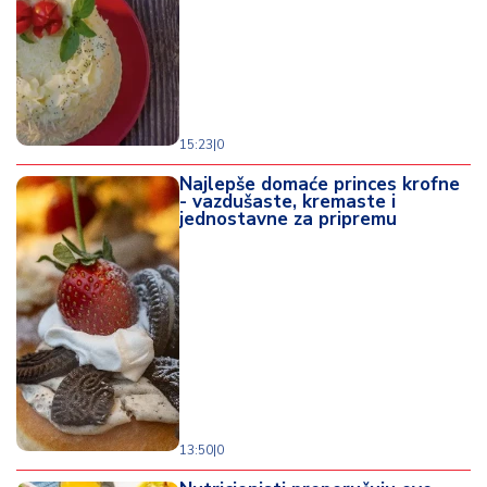
o
d
a
15:23
|
0
Najlepše domaće princes krofne
- vazdušaste, kremaste i
jednostavne za pripremu
13:50
|
0