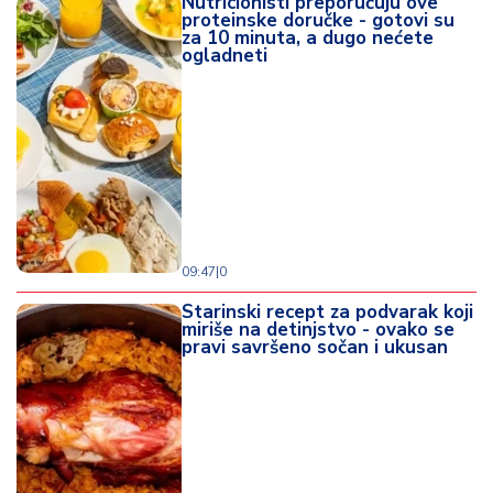
Nutricionisti preporučuju ove
proteinske doručke - gotovi su
za 10 minuta, a dugo nećete
ogladneti
09:47
|
0
Starinski recept za podvarak koji
miriše na detinjstvo - ovako se
pravi savršeno sočan i ukusan