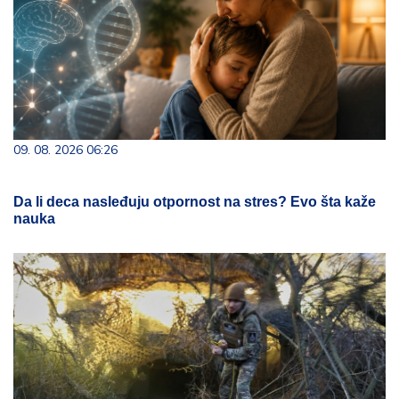
09. 08. 2026 06:26
Da li deca nasleđuju otpornost na stres? Evo šta kaže
nauka