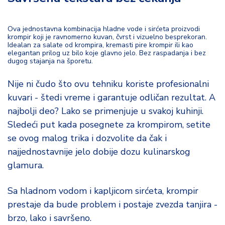
Ova jednostavna kombinacija hladne vode i sirćeta proizvodi
krompir koji je ravnomerno kuvan, čvrst i vizuelno besprekoran.
Idealan za salate od krompira, kremasti pire krompir ili kao
elegantan prilog uz bilo koje glavno jelo. Bez raspadanja i bez
dugog stajanja na šporetu.
Nije ni čudo što ovu tehniku koriste profesionalni
kuvari - štedi vreme i garantuje odličan rezultat. A
najbolji deo? Lako se primenjuje u svakoj kuhinji.
Sledeći put kada posegnete za krompirom, setite
se ovog malog trika i dozvolite da čak i
najjednostavnije jelo dobije dozu kulinarskog
glamura.
Sa hladnom vodom i kapljicom sirćeta, krompir
prestaje da bude problem i postaje zvezda tanjira -
brzo, lako i savršeno.