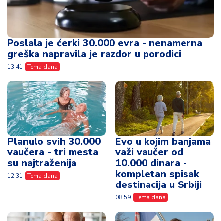
Planulo svih 30.000
Evo u kojim banjama
vaučera - tri mesta
važi vaučer od
su najtraženija
10.000 dinara -
kompletan spisak
12:31
Tema dana
destinacija u Srbiji
08:59
Tema dana
Danas kreće isplata
"U prvih sat i po
penzija - jedna
vremena, 22.272
grupa građana prva
zahteva za
dobija novac
turističke vaučere