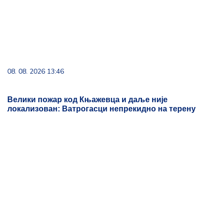
Велики пожар код Књажевца и даље није
локализован: Ватрогасци непрекидно на терену
08. 08. 2026 18:11
Rumunija potopila tri barže na Dunavu kako bi
preusmerila tok ka nuklearki Černavoda