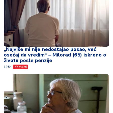
„Najviše mi nije nedostajao posao, već
osećaj da vredim“ – Milorad (65) iskreno o
životu posle penzije
12:54
Ispovesti
Ceo život je živela za svoju decu, a oni su
pravu istinu shvatili tek kada je više nije
bilo
11:37
Ispovesti