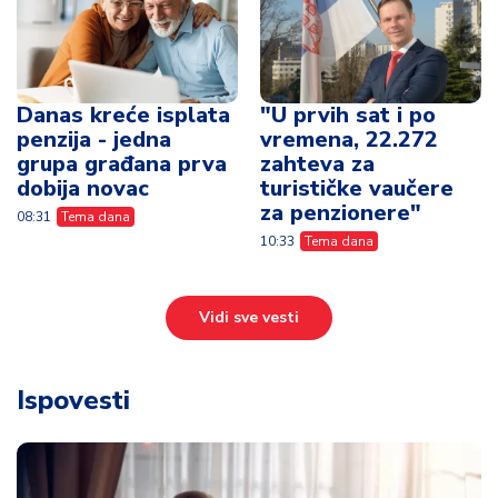
za penzionere"
08:31
Tema dana
10:33
Tema dana
Vidi sve vesti
Ispovesti