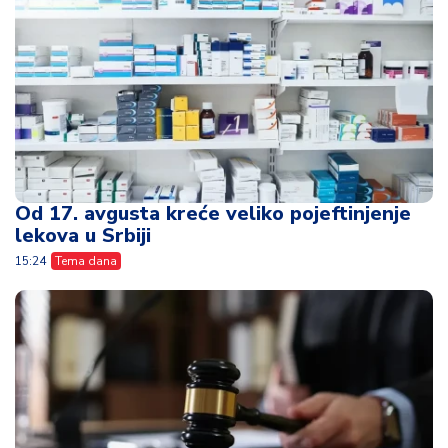
Od 17. avgusta kreće veliko pojeftinjenje
lekova u Srbiji
15:24
Tema dana
Poslala je ćerki 30.000 evra - nenamerna
greška napravila je razdor u porodici
13:41
Tema dana