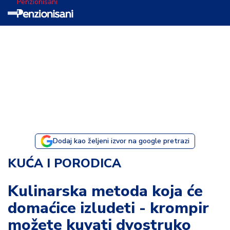
Penzionisani
T
e
m
a
d
a
n
a
Dodaj kao željeni izvor na google pretrazi
I
KUĆA I PORODICA
s
p
Kulinarska metoda koja će
o
domaćice izludeti - krompir
v
e
možete kuvati dvostruko
s