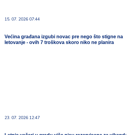
23. 07. 2026 12:47
Letnje večeri u gradu više nisu rezervisane za vikend:
Zašto sve više ljudi bira večeru koja se spontano
pretvori u druženje