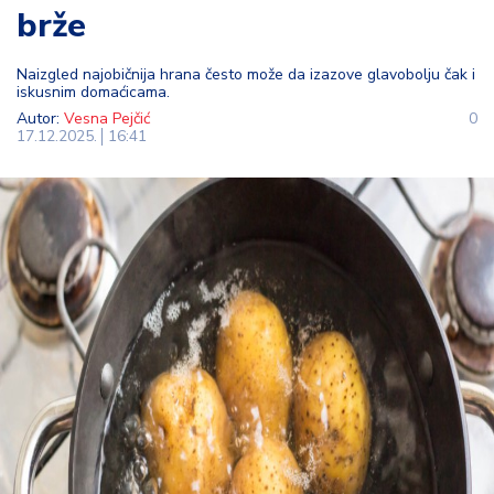
brže
t
i
Naizgled najobičnija hrana često može da izazove glavobolju čak i
iskusnim domaćicama.
M
Autor:
Vesna Pejčić
0
oj
17.12.2025.
16:41
h
o
bi
M
oj
a
p
e
n
zij
a
K