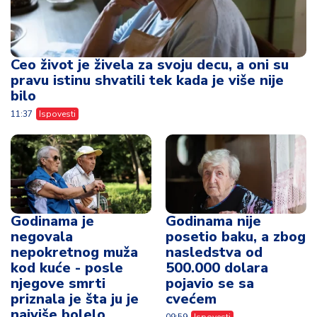
Godinama je
Godinama nije
negovala
posetio baku, a zbog
nepokretnog muža
nasledstva od
kod kuće - posle
500.000 dolara
njegove smrti
pojavio se sa
priznala je šta ju je
cvećem
najviše bolelo
09:59
Ispovesti
15:45
Ispovesti
Mislili su da spava, a
Psihološkinja