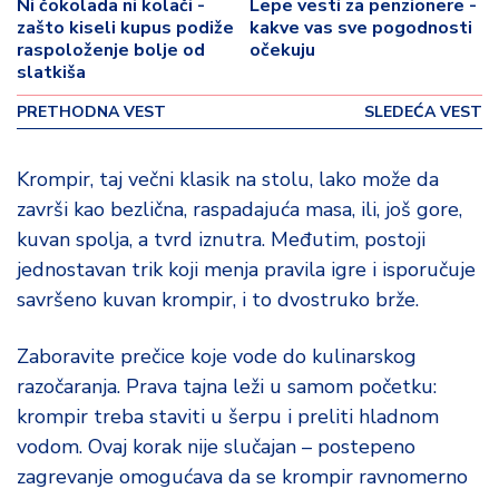
p
Ni čokolada ni kolači -
Lepe vesti za penzionere -
zašto kiseli kupus podiže
kakve vas sve pogodnosti
o
raspoloženje bolje od
očekuju
v
slatkiša
i
n
PRETHODNA VEST
SLEDEĆA VEST
a
Krompir, taj večni klasik na stolu, lako može da
Z
završi kao bezlična, raspadajuća masa, ili, još gore,
d
r
kuvan spolja, a tvrd iznutra. Međutim, postoji
a
jednostavan trik koji menja pravila igre i isporučuje
v
savršeno kuvan krompir, i to dvostruko brže.
lj
e
Zaboravite prečice koje vode do kulinarskog
razočaranja. Prava tajna leži u samom početku:
R
a
krompir treba staviti u šerpu i preliti hladnom
z
vodom. Ovaj korak nije slučajan – postepeno
o
zagrevanje omogućava da se krompir ravnomerno
n