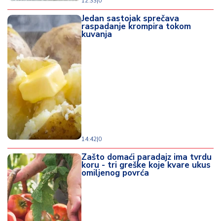
12:33
|
0
Jedan sastojak sprečava
raspadanje krompira tokom
kuvanja
14:42
|
0
Zašto domaći paradajz ima tvrdu
koru - tri greške koje kvare ukus
omiljenog povrća