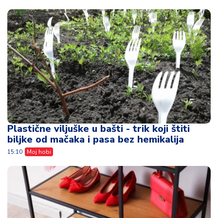
Plastične viljuške u bašti - trik koji štiti
biljke od mačaka i pasa bez hemikalija
15:10
Moj hobi
Ne bacajte stari cipelarnik - uz nekoliko
trikova izgledaće kao dizajnerski komad
11:52
Moj hobi