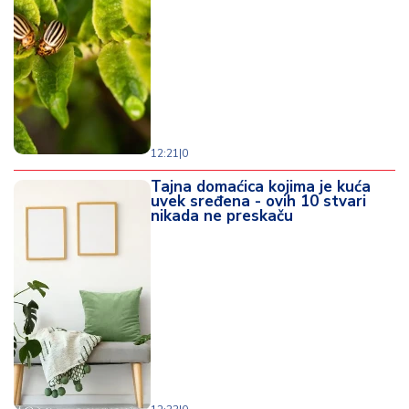
12:21
|
0
Tajna domaćica kojima je kuća
uvek sređena - ovih 10 stvari
nikada ne preskaču