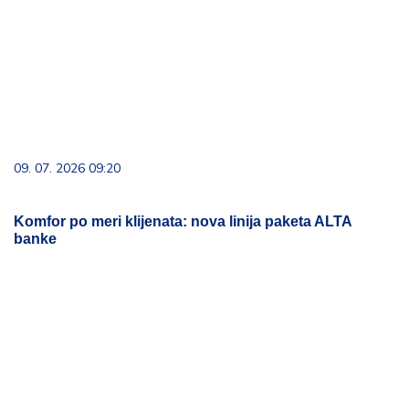
Komfor po meri klijenata: nova linija paketa ALTA
banke
15. 07. 2026 07:44
Većina građana izgubi novac pre nego što stigne na
letovanje - ovih 7 troškova skoro niko ne planira