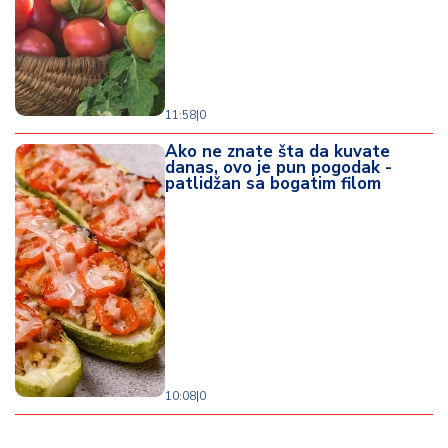
11:58
|
0
Ako ne znate šta da kuvate
danas, ovo je pun pogodak -
patlidžan sa bogatim filom
10:08
|
0