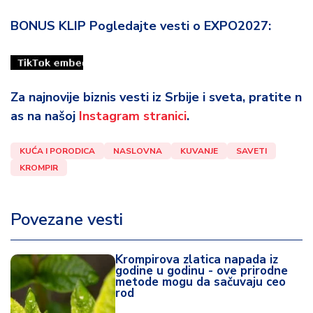
BONUS KLIP Pogledajte vesti o EXPO2027:
Za najnovije biznis vesti iz Srbije i sveta, pratite n
as na našoj
Instagram stranici
.
KUĆA I PORODICA
NASLOVNA
KUVANJE
SAVETI
KROMPIR
Povezane vesti
Krompirova zlatica napada iz
godine u godinu - ove prirodne
metode mogu da sačuvaju ceo
rod