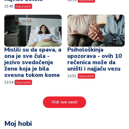
ona je sve čula -
upozorava - ovih 10
jezivo svedočenje
rečenica može da
žene koja je bila
uništi i najjaču vezu
svesna tokom kome
10:51
Ispovesti
13:54
Ispovesti
Vidi sve vesti
Moj hobi