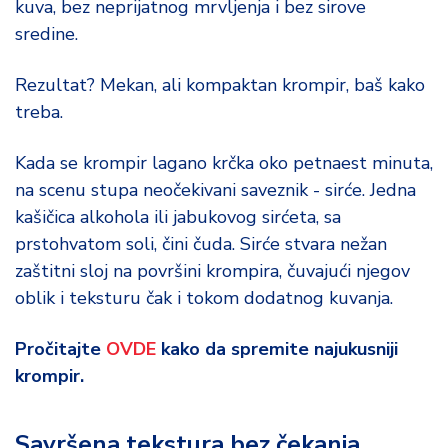
kuva, bez neprijatnog mrvljenja i bez sirove
o
d
sredine.
a
Rezultat? Mekan, ali kompaktan krompir, baš kako
treba.
Kada se krompir lagano krčka oko petnaest minuta,
na scenu stupa neočekivani saveznik - sirće. Jedna
kašičica alkohola ili jabukovog sirćeta, sa
prstohvatom soli, čini čuda. Sirće stvara nežan
zaštitni sloj na površini krompira, čuvajući njegov
oblik i teksturu čak i tokom dodatnog kuvanja.
Pročitajte
OVDE
kako da spremite najukusniji
krompir.
Savršena tekstura bez čekanja