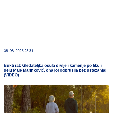
08. 08. 2026 23:31
Bukti rat: Gledateljka osula drvlje i kamenje po liku i
delu Maje Marinković, ona joj odbrusila bez ustezanja!
(VIDEO)