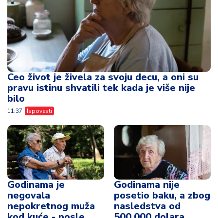
Ceo život je živela za svoju decu, a oni su
pravu istinu shvatili tek kada je više nije
bilo
11:37
Ispovesti
Godinama je
Godinama nije
negovala
posetio baku, a zbog
nepokretnog muža
nasledstva od
kod kuće - posle
500.000 dolara