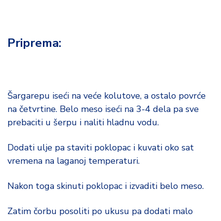
Priprema
:
Šargarepu iseći na veće kolutove, a ostalo povrće
na četvrtine. Belo meso iseći na 3-4 dela pa sve
prebaciti u šerpu i naliti hladnu vodu.
Dodati ulje pa staviti poklopac i kuvati oko sat
vremena na laganoj temperaturi.
Nakon toga skinuti poklopac i izvaditi belo meso.
Zatim čorbu posoliti po ukusu pa dodati malo