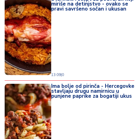
miriše na detinjstvo - ovako se
pravi savršeno sočan i ukusan
13:09
|
0
Ima bolje od pirinča - Hercegovke
stavljaju drugu namirnicu u
punjene paprike za bogatiji ukus