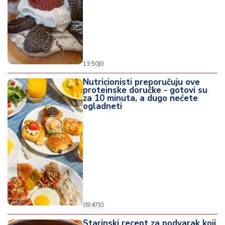
13:50
|
0
Nutricionisti preporučuju ove
proteinske doručke - gotovi su
za 10 minuta, a dugo nećete
ogladneti
09:47
|
0
Starinski recept za podvarak koji