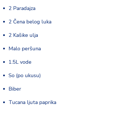
o
2 Paradajza
d
a
2 Čena belog luka
2 Kašike ulja
Malo peršuna
1.5L vode
So (po ukusu)
Biber
Tucana ljuta paprika