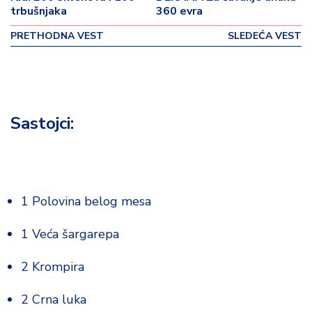
p
trbušnjaka
360 evra
o
v
PRETHODNA VEST
SLEDEĆA VEST
i
n
a
Z
Sastojci
:
d
r
a
v
lj
1 Polovina belog mesa
e
1 Veća šargarepa
R
a
2 Krompira
z
o
2 Crna luka
n