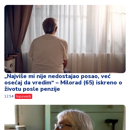
„Najviše mi nije nedostajao posao, već
osećaj da vredim“ – Milorad (65) iskreno o
životu posle penzije
12:54
Ispovesti