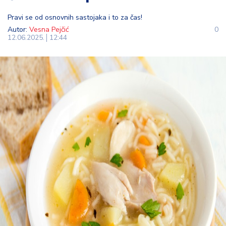
t
Pravi se od osnovnih sastojaka i to za čas!
i
Autor:
Vesna Pejčić
0
12.06.2025.
12:44
M
oj
h
o
bi
M
oj
a
p
e
n
zij
a
K