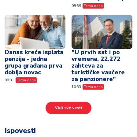
08:59
Tema dana
Danas kreće isplata
"U prvih sat i po
penzija - jedna
vremena, 22.272
grupa građana prva
zahteva za
dobija novac
turističke vaučere
za penzionere"
08:31
Tema dana
10:33
Tema dana
Vidi sve vesti
Ispovesti