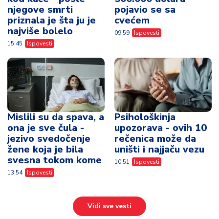
njegove smrti
pojavio se sa
priznala je šta ju je
cvećem
najviše bolelo
09:59
Ispovesti
15:45
Ispovesti
Mislili su da spava, a
Psihološkinja
ona je sve čula -
upozorava - ovih 10
jezivo svedočenje
rečenica može da
žene koja je bila
uništi i najjaču vezu
svesna tokom kome
10:51
Ispovesti
13:54
Ispovesti
Vidi sve vesti