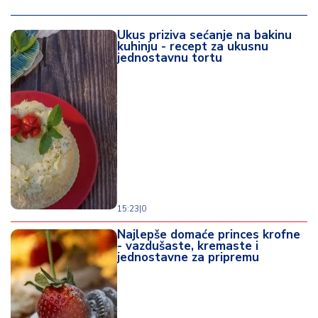
Ukus priziva sećanje na bakinu
kuhinju - recept za ukusnu
jednostavnu tortu
15:23
|
0
Najlepše domaće princes krofne
- vazdušaste, kremaste i
jednostavne za pripremu