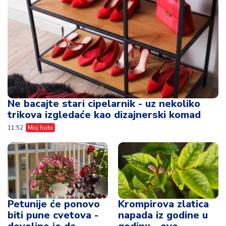
Ne bacajte stari cipelarnik - uz nekoliko
trikova izgledaće kao dizajnerski komad
11:52
Moj hobi
Petunije će ponovo
Krompirova zlatica
biti pune cvetova -
napada iz godine u