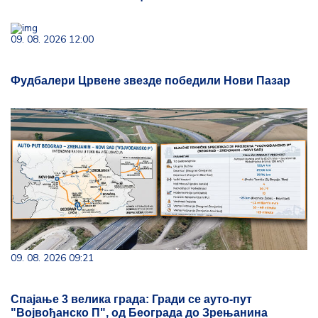
09. 08. 2026 12:00
Фудбалери Црвене звезде победили Нови Пазар
09. 08. 2026 09:21
Спајање 3 велика града: Гради се ауто-пут
"Војвођанско П", од Београда до Зрењанина