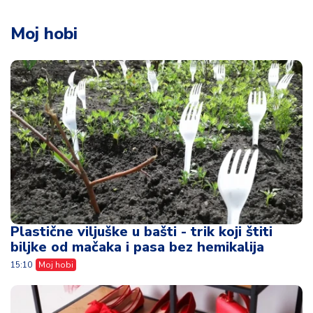
Moj hobi
Plastične viljuške u bašti - trik koji štiti
biljke od mačaka i pasa bez hemikalija
15:10
Moj hobi