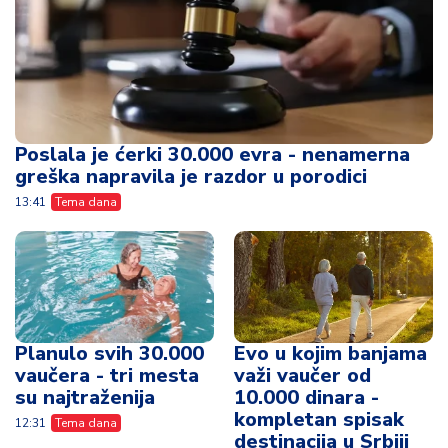
Poslala je ćerki 30.000 evra - nenamerna
greška napravila je razdor u porodici
13:41
Tema dana
Planulo svih 30.000
Evo u kojim banjama
vaučera - tri mesta
važi vaučer od
su najtraženija
10.000 dinara -
kompletan spisak
12:31
Tema dana
destinacija u Srbiji