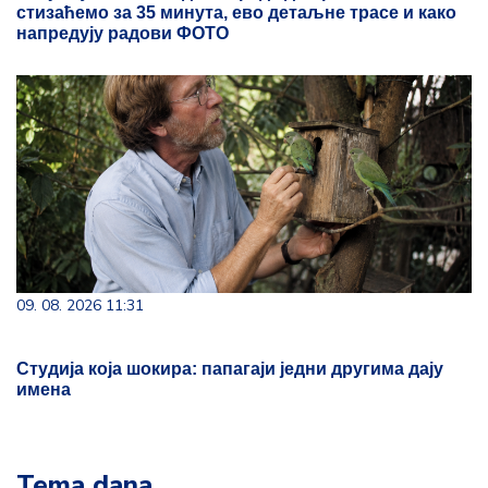
стизаћемо за 35 минута, ево детаљне трасе и како
напредују радови ФОТО
09. 08. 2026 11:31
Студија која шокира: папагаји једни другима дају
имена
Tema dana