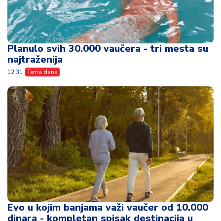
Planulo svih 30.000 vaučera - tri mesta su
najtraženija
12:31
Tema dana
Evo u kojim banjama važi vaučer od 10.000
dinara - kompletan spisak destinacija u