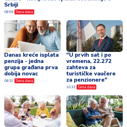
Srbiji
08:59
Tema dana
Danas kreće isplata
"U prvih sat i po
penzija - jedna
vremena, 22.272
grupa građana prva
zahteva za
dobija novac
turističke vaučere
za penzionere"
08:31
Tema dana
10:33
Tema dana