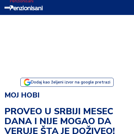
Penzionisani
T
e
m
a
d
a
n
a
Dodaj kao željeni izvor na google pretrazi
I
MOJ HOBI
s
p
PROVEO U SRBIJI MESEC
o
DANA I NIJE MOGAO DA
v
e
VERUJE ŠTA JE DOŽIVEO!
s