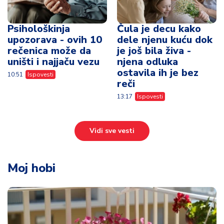
Psihološkinja
Čula je decu kako
upozorava - ovih 10
dele njenu kuću dok
rečenica može da
je još bila živa -
uništi i najjaču vezu
njena odluka
ostavila ih je bez
10:51
Ispovesti
reči
13:17
Ispovesti
Vidi sve vesti
Moj hobi