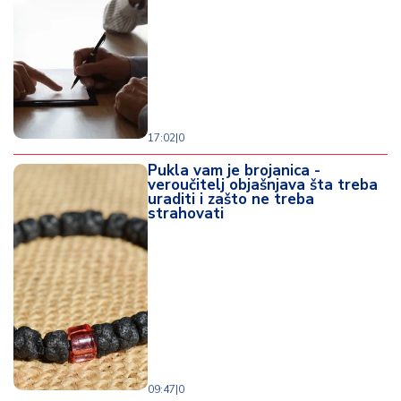
17:02
|
0
Pukla vam je brojanica -
veroučitelj objašnjava šta treba
uraditi i zašto ne treba
strahovati
09:47
|
0