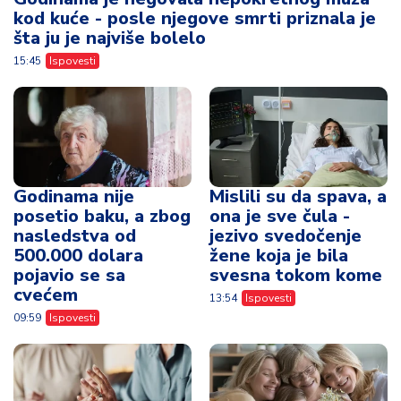
kod kuće - posle njegove smrti priznala je
šta ju je najviše bolelo
15:45
Ispovesti
Godinama nije
Mislili su da spava, a
posetio baku, a zbog
ona je sve čula -
nasledstva od
jezivo svedočenje
500.000 dolara
žene koja je bila
pojavio se sa
svesna tokom kome
cvećem
13:54
Ispovesti
09:59
Ispovesti