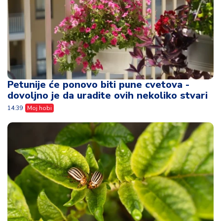
Petunije će ponovo biti pune cvetova -
dovoljno je da uradite ovih nekoliko stvari
14:39
Moj hobi