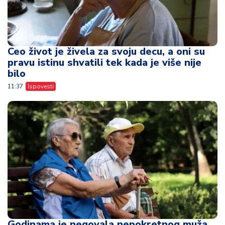
Ceo život je živela za svoju decu, a oni su
pravu istinu shvatili tek kada je više nije
bilo
11:37
Ispovesti
Godinama je negovala nepokretnog muža