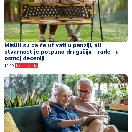
Mislili su da će uživati u penziji, ali
stvarnost je potpuno drugačija - rade i u
osmoj deceniji
15:59
Moja penzija