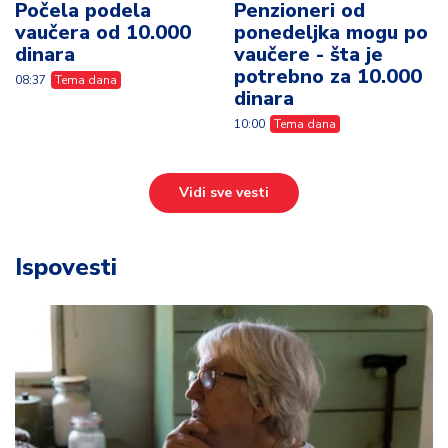
Počela podela
Penzioneri od
vaučera od 10.000
ponedeljka mogu po
dinara
vaučere - šta je
potrebno za 10.000
08:37
Tema dana
dinara
10:00
Tema dana
Vidi sve vesti
Ispovesti