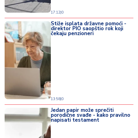
17:12
|
0
Stiže isplata državne pomoći -
direktor PIO saopštio rok koji
čekaju penzioneri
13:58
|
0
Jedan papir može sprečiti
porodične svađe - kako pravilno
napisati testament