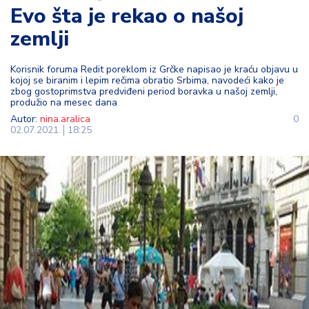
Evo šta je rekao o našoj
t
i
zemlji
M
Korisnik foruma Redit poreklom iz Grčke napisao je kraću objavu u
oj
kojoj se biranim i lepim rečima obratio Srbima, navodeći kako je
h
zbog gostoprimstva predviđeni period boravka u našoj zemlji,
produžio na mesec dana
o
Autor:
nina.aralica
0
bi
02.07.2021.
18:25
M
oj
a
p
e
n
zij
a
K