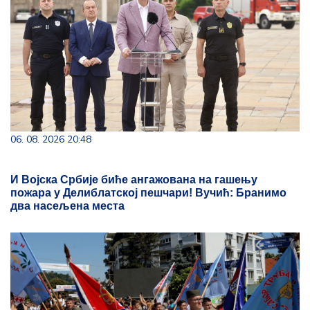
06. 08. 2026 20:48
И Војска Србије биће ангажована на гашењу
пожара у Делиблатској пешчари! Вучић: Бранимо
два насељена места