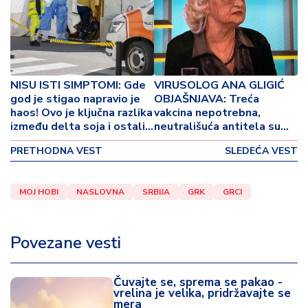
o
v
i
n
a
NISU ISTI SIMPTOMI: Gde
VIRUSOLOG ANA GLIGIĆ
Z
god je stigao napravio je
OBJAŠNJAVA: Treća
haos! Ovo je ključna razlika
vakcina nepotrebna,
d
između delta soja i ostalih
neutrališuća antitela su
r
varijanti virusa korone
najjača odbrana od virusa
a
PRETHODNA VEST
SLEDEĆA VEST
v
lj
e
MOJ HOBI
NASLOVNA
SRBIJA
GRK
GRCI
R
Povezane vesti
a
z
o
Čuvajte se, sprema se pakao -
n
vrelina je velika, pridržavajte se
o
mera