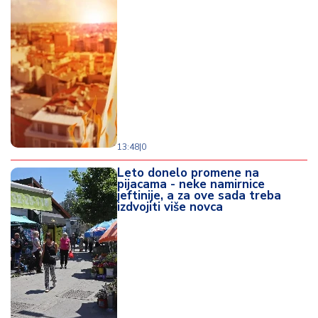
d
a
13:48
|
0
Leto donelo promene na
pijacama - neke namirnice
jeftinije, a za ove sada treba
izdvojiti više novca