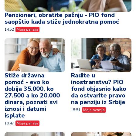
Penzioneri, obratite pažnju - PIO fond
saopštio kada stiže jednokratna pomoć
14:52
Moja penzija
Stiže državna
Radite u
pomoć - evo ko
inostranstvu? PIO
dobija 35.000, ko
fond objasnio kako
27.500 a ko 20.000
da ostvarite pravo
dinara, poznati svi
na penziju iz Srbije
iznosi i datumi
15:51
Moja penzija
isplate
10:47
Moja penzija