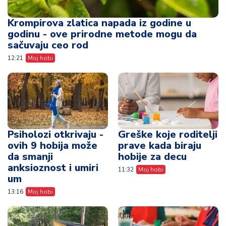
Krompirova zlatica napada iz godine u
godinu - ove prirodne metode mogu da
sačuvaju ceo rod
12:21
Moj hobi
Psiholozi otkrivaju -
Greške koje roditelji
ovih 9 hobija može
prave kada biraju
da smanji
hobije za decu
anksioznost i umiri
11:32
Moj hobi
um
13:16
Moj hobi