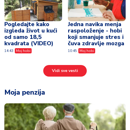
Pogledajte kako
Jedna navika menja
izgleda život u kući
raspoloženje - hobi
od samo 18,5
koji smanjuje stres i
kvadrata (VIDEO)
čuva zdravlje mozga
14:43
Moj hobi
10:45
Moj hobi
Vidi sve vesti
Moja penzija