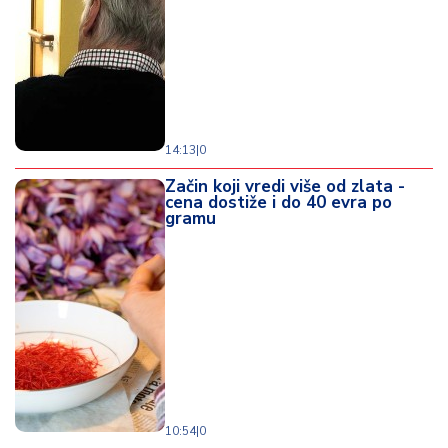
d
a
14:13
|
0
Začin koji vredi više od zlata -
cena dostiže i do 40 evra po
gramu
10:54
|
0