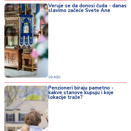
Veruje se da donosi čuda - danas
slavimo začeće Svete Ane
09:40
|
0
Penzioneri biraju pametno -
kakve stanove kupuju i koje
lokacije traže?