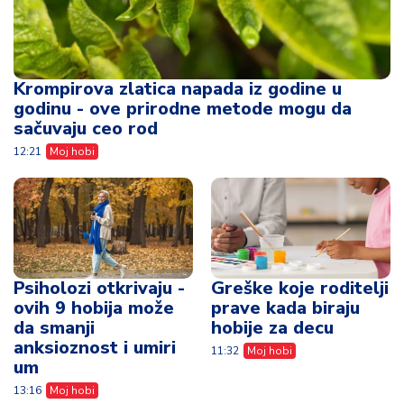
Krompirova zlatica napada iz godine u
godinu - ove prirodne metode mogu da
sačuvaju ceo rod
12:21
Moj hobi
Psiholozi otkrivaju -
Greške koje roditelji
ovih 9 hobija može
prave kada biraju
da smanji
hobije za decu
anksioznost i umiri
11:32
Moj hobi
um
13:16
Moj hobi