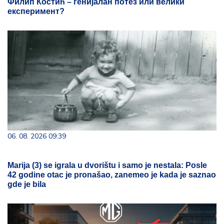
Филип Костић – генијалан потез или велики
експеримент?
06. 08. 2026 09:39
Marija (3) se igrala u dvorištu i samo je nestala: Posle
42 godine otac je pronašao, zanemeo je kada je saznao
gde je bila