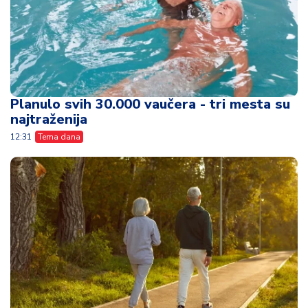
Planulo svih 30.000 vaučera - tri mesta su
najtraženija
12:31
Tema dana