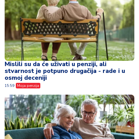
Mislili su da će uživati u penziji, ali
stvarnost je potpuno drugačija - rade i u
osmoj deceniji
15:59
Moja penzija