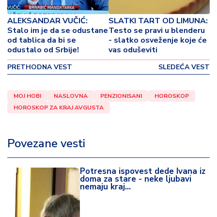
o
v
ALEKSANDAR VUČIĆ:
SLATKI TART OD LIMUNA:
i
Stalo im je da se odustane
Testo se pravi u blenderu
n
od tablica da bi se
- slatko osveženje koje će
a
odustalo od Srbije!
vas oduševiti
PRETHODNA VEST
SLEDEĆA VEST
Z
d
r
MOJ HOBI
NASLOVNA
PENZIONISANI
HOROSKOP
a
HOROSKOP ZA KRAJ AVGUSTA
v
lj
e
Povezane vesti
R
a
Potresna ispovest dede Ivana iz
doma za stare - neke ljubavi
z
nemaju kraj...
o
n
o