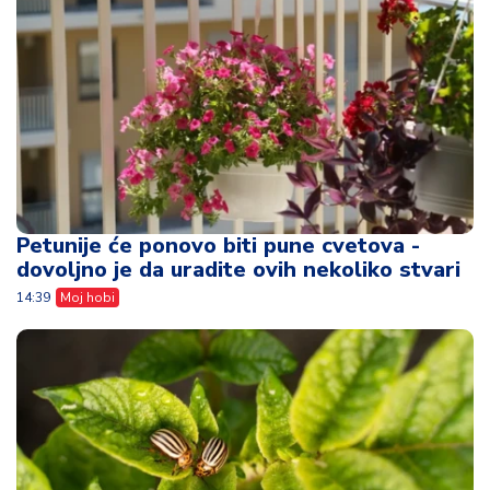
Petunije će ponovo biti pune cvetova -
dovoljno je da uradite ovih nekoliko stvari
14:39
Moj hobi