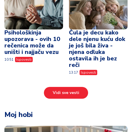
Psihološkinja
Čula je decu kako
upozorava - ovih 10
dele njenu kuću dok
rečenica može da
je još bila živa -
uništi i najjaču vezu
njena odluka
ostavila ih je bez
10:51
Ispovesti
reči
13:17
Ispovesti
Vidi sve vesti
Moj hobi