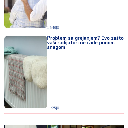
14:49
|
0
Problem sa grejanjem? Evo zašto
vaši radijatori ne rade punom
snagom
11:25
|
0