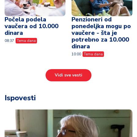
Počela podela
Penzioneri od
vaučera od 10.000
ponedeljka mogu po
dinara
vaučere - šta je
potrebno za 10.000
08:37
Tema dana
dinara
10:00
Tema dana
Vidi sve vesti
Ispovesti