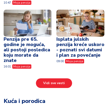
10:47
Moja penzija
Penzija pre 65.
Isplata julskih
godine je moguća,
penzija kreće uskoro
ali postoji posledica
- poznati svi datumi
koju morate da
i plan za povećanje
znate
09:00
Moja penzija
16:01
Moja penzija
Vidi sve vesti
Kuća i porodica