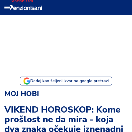
Penzionisani
T
e
m
a
d
a
n
a
Dodaj kao željeni izvor na google pretrazi
I
MOJ HOBI
s
p
VIKEND HOROSKOP: Kome
o
prošlost ne da mira - koja
v
e
dva znaka očekuje iznenadni
s