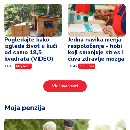
Pogledajte kako
Jedna navika menja
izgleda život u kući
raspoloženje - hobi
od samo 18,5
koji smanjuje stres i
kvadrata (VIDEO)
čuva zdravlje mozga
14:43
Moj hobi
10:45
Moj hobi
Vidi sve vesti
Moja penzija