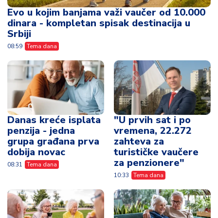
Evo u kojim banjama važi vaučer od 10.000
dinara - kompletan spisak destinacija u
Srbiji
08:59
Tema dana
Danas kreće isplata
"U prvih sat i po
penzija - jedna
vremena, 22.272
grupa građana prva
zahteva za
dobija novac
turističke vaučere
za penzionere"
08:31
Tema dana
10:33
Tema dana