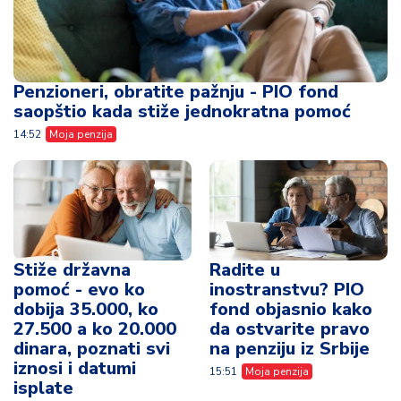
Penzioneri, obratite pažnju - PIO fond
saopštio kada stiže jednokratna pomoć
14:52
Moja penzija
Stiže državna
Radite u
pomoć - evo ko
inostranstvu? PIO
dobija 35.000, ko
fond objasnio kako
27.500 a ko 20.000
da ostvarite pravo
dinara, poznati svi
na penziju iz Srbije
iznosi i datumi
15:51
Moja penzija
isplate