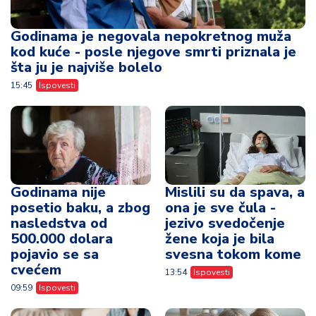
Godinama je negovala nepokretnog muža
kod kuće - posle njegove smrti priznala je
šta ju je najviše bolelo
15:45
Ispovesti
Godinama nije
Mislili su da spava, a
posetio baku, a zbog
ona je sve čula -
nasledstva od
jezivo svedočenje
500.000 dolara
žene koja je bila
pojavio se sa
svesna tokom kome
cvećem
13:54
Ispovesti
09:59
Ispovesti