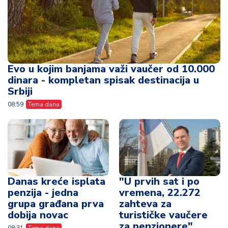
Evo u kojim banjama važi vaučer od 10.000
dinara - kompletan spisak destinacija u
Srbiji
08:59
Tema dana
Danas kreće isplata
"U prvih sat i po
penzija - jedna
vremena, 22.272
grupa građana prva
zahteva za
dobija novac
turističke vaučere
za penzionere"
08:31
Tema dana