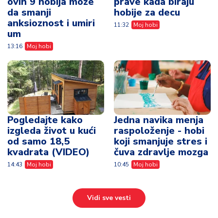
ovih 9 hobija može
prave kada biraju
da smanji
hobije za decu
anksioznost i umiri
11:32
Moj hobi
um
13:16
Moj hobi
Pogledajte kako
Jedna navika menja
izgleda život u kući
raspoloženje - hobi
od samo 18,5
koji smanjuje stres i
kvadrata (VIDEO)
čuva zdravlje mozga
14:43
Moj hobi
10:45
Moj hobi
Vidi sve vesti