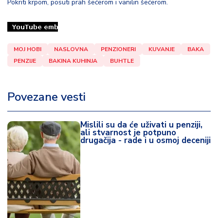
Pokriti krpom, posuti prah šećerom i vanilin šećerom.
MOJ HOBI
NASLOVNA
PENZIONERI
KUVANJE
BAKA
PENZIJE
BAKINA KUHINJA
BUHTLE
Povezane vesti
Mislili su da će uživati u penziji,
ali stvarnost je potpuno
drugačija - rade i u osmoj deceniji