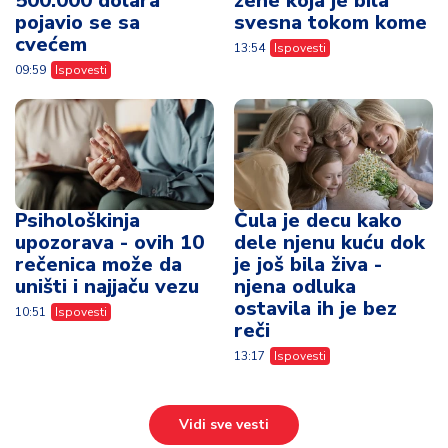
500.000 dolara
žene koja je bila
pojavio se sa
svesna tokom kome
cvećem
13:54
Ispovesti
09:59
Ispovesti
Psihološkinja
Čula je decu kako
upozorava - ovih 10
dele njenu kuću dok
rečenica može da
je još bila živa -
uništi i najjaču vezu
njena odluka
ostavila ih je bez
10:51
Ispovesti
reči
13:17
Ispovesti
Vidi sve vesti