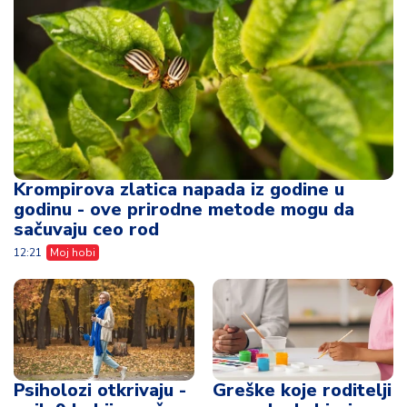
Krompirova zlatica napada iz godine u
godinu - ove prirodne metode mogu da
sačuvaju ceo rod
12:21
Moj hobi
Psiholozi otkrivaju -
Greške koje roditelji