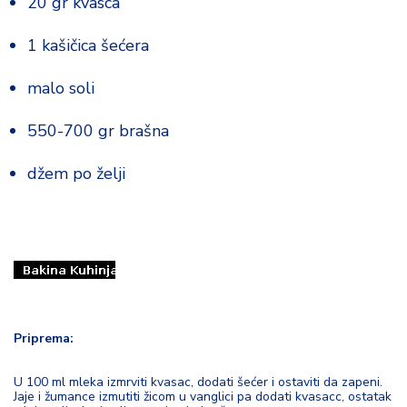
20 gr kvasca
d
a
1 kašičica šećera
malo soli
550-700 gr brašna
džem po želji
Priprema:
U 100 ml mleka izmrviti kvasac, dodati šećer i ostaviti da zapeni.
Jaje i žumance izmutiti žicom u vanglici pa dodati kvasacc, ostatak