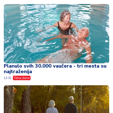
Planulo svih 30.000 vaučera - tri mesta su
najtraženija
12:31
Tema dana