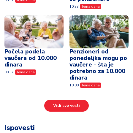
10:33
Tema dana
Počela podela
Penzioneri od
vaučera od 10.000
ponedeljka mogu po
dinara
vaučere - šta je
potrebno za 10.000
08:37
Tema dana
dinara
10:00
Tema dana
Vidi sve vesti
Ispovesti