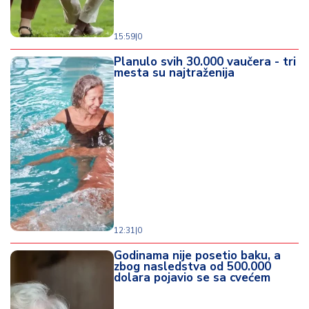
15:59
|
0
Planulo svih 30.000 vaučera - tri
mesta su najtraženija
12:31
|
0
Godinama nije posetio baku, a
zbog nasledstva od 500.000
dolara pojavio se sa cvećem