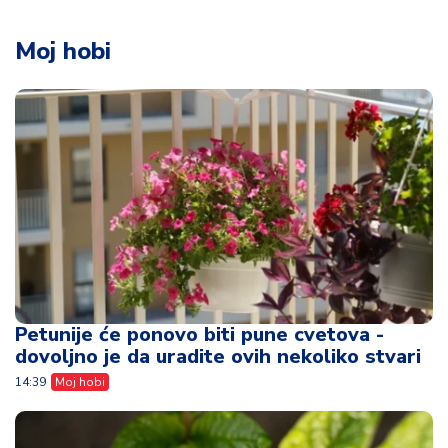
Moj hobi
Petunije će ponovo biti pune cvetova -
dovoljno je da uradite ovih nekoliko stvari
14:39
Moj hobi