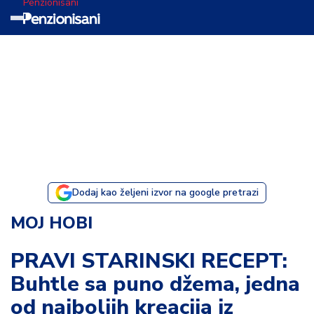
Penzionisani
T
e
m
a
d
a
n
a
Dodaj kao željeni izvor na google pretrazi
I
MOJ HOBI
s
p
PRAVI STARINSKI RECEPT:
o
Buhtle sa puno džema, jedna
v
e
od najboljih kreacija iz
s