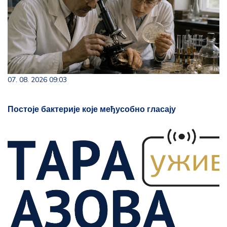
07. 08. 2026 09:03
Постоје бактерије које међусобно гласају