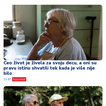
Ceo život je živela za svoju decu, a oni su
pravu istinu shvatili tek kada je više nije
bilo
11:37
Ispovesti