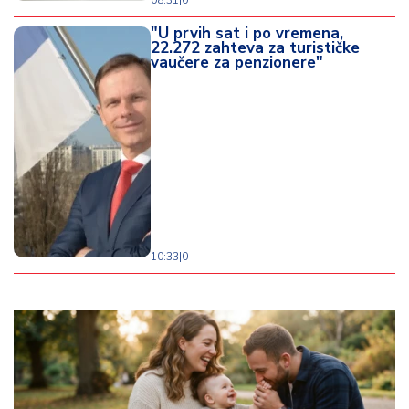
08:31
|
0
"U prvih sat i po vremena,
22.272 zahteva za turističke
vaučere za penzionere"
10:33
|
0