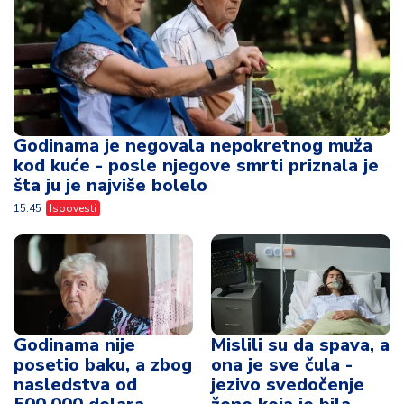
Godinama je negovala nepokretnog muža
kod kuće - posle njegove smrti priznala je
šta ju je najviše bolelo
15:45
Ispovesti
Godinama nije
Mislili su da spava, a
posetio baku, a zbog
ona je sve čula -
nasledstva od
jezivo svedočenje