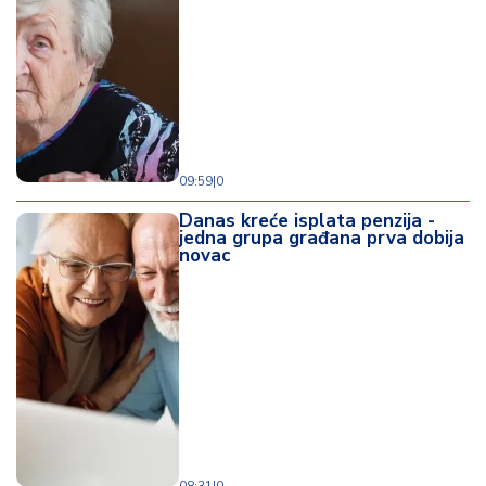
09:59
|
0
Danas kreće isplata penzija -
jedna grupa građana prva dobija
novac