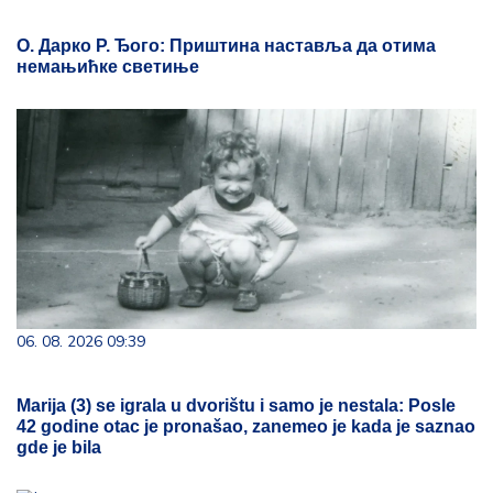
О. Дарко Р. Ђого: Приштина наставља да отима
немањићке светиње
06. 08. 2026 09:39
Marija (3) se igrala u dvorištu i samo je nestala: Posle
42 godine otac je pronašao, zanemeo je kada je saznao
gde je bila