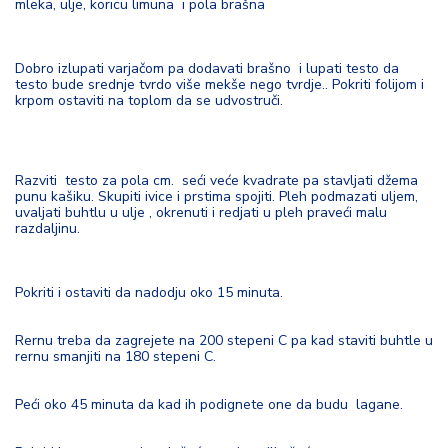
mleka, ulje, koricu limuna i pola brašna
Dobro izlupati varjačom pa dodavati brašno i lupati testo da
testo bude srednje tvrdo više mekše nego tvrdje.. Pokriti folijom i
krpom ostaviti na toplom da se udvostruči.
Razviti testo za pola cm. seći veće kvadrate pa stavljati džema
punu kašiku. Skupiti ivice i prstima spojiti. Pleh podmazati uljem,
uvaljati buhtlu u ulje , okrenuti i redjati u pleh praveći malu
razdaljinu.
Pokriti i ostaviti da nadodju oko 15 minuta.
Rernu treba da zagrejete na 200 stepeni C pa kad staviti buhtle u
rernu smanjiti na 180 stepeni C.
Peći oko 45 minuta da kad ih podignete one da budu lagane.