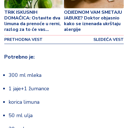
o
v
TRIK ISKUSNIH
ODJEDNOM VAM SMETAJU
i
DOMAĆICA: Ostavite dva
JABUKE? Doktor objasnio
n
limuna da prenoće u rerni,
kako se iznenada ukrštaju
a
razlog za to će vas
alergije
oduševiti
PRETHODNA VEST
SLEDEĆA VEST
Z
d
r
Potrebno je:
a
v
lj
300 ml mleka
e
1 jaje+1 žumance
R
a
korica limuna
z
o
50 ml ulja
n
o