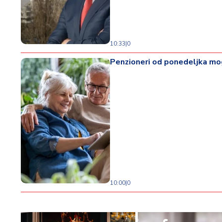
10:33
|
0
Penzioneri od ponedeljka mog
10:00
|
0