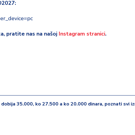
O2027:
er_device=pc
eta, pratite nas na našoj
Instagram stranici
.
dobija 35.000, ko 27.500 a ko 20.000 dinara, poznati svi iz