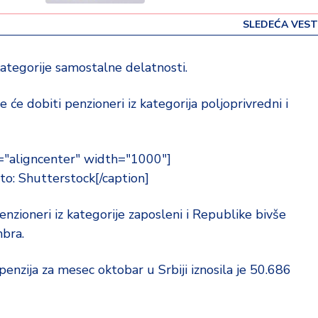
SLEDEĆA VEST
kategorije samostalne delatnosti.
e dobiti penzioneri iz kategorija poljoprivredni i
="aligncenter" width="1000"]
to: Shutterstock[/caption]
penzioneri iz kategorije zaposleni i Republike bivše
mbra.
nzija za mesec oktobar u Srbiji iznosila je 50.686