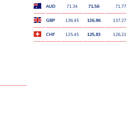
AUD
71,34
71,56
71,77
GBP
136,45
136,86
137,27
CHF
125,45
125,83
126,21