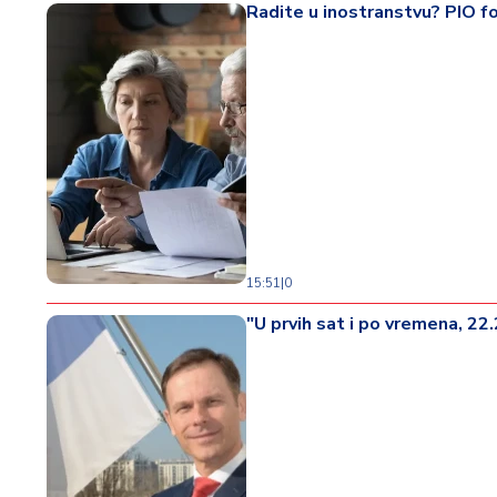
Radite u inostranstvu? PIO fo
15:51
|
0
"U prvih sat i po vremena, 22