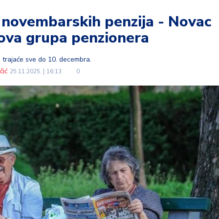
 novembarskih penzija - Novac
 ova grupa penzionera
i trajaće sve do 10. decembra.
čić
25.11.2025.
16:13
0