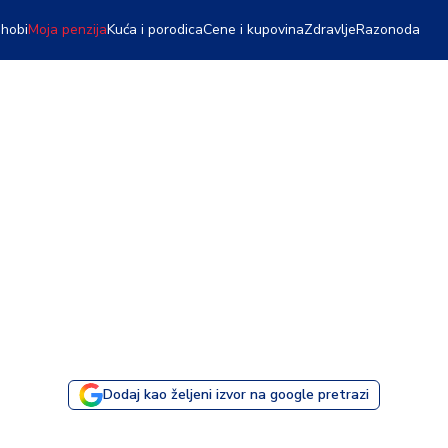
 hobi
Moja penzija
Kuća i porodica
Cene i kupovina
Zdravlje
Razonoda
Dodaj kao željeni izvor na google pretrazi