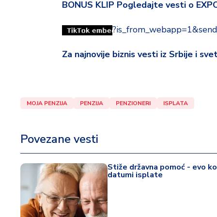
d
BONUS KLIP Pogledajte vesti o EXP
a
?is_from_webapp=1&send
Za najnovije biznis vesti iz Srbije i sv
MOJA PENZIJA
PENZIJA
PENZIONERI
ISPLATA
Povezane vesti
Stiže državna pomoć - evo ko 
datumi isplate