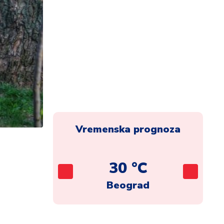
Vremenska prognoza
C
30 °C
ca
Beograd