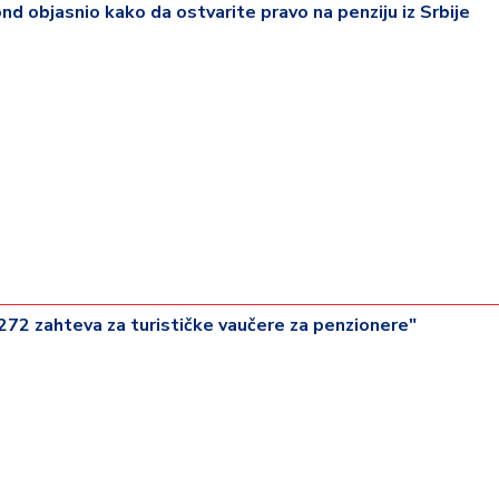
nd objasnio kako da ostvarite pravo na penziju iz Srbije
.272 zahteva za turističke vaučere za penzionere"