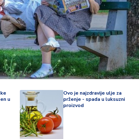
ske
Ovo je najzdravije ulje za
jen u
prženje - spada u luksuzni
22 °
proizvod
Lozni