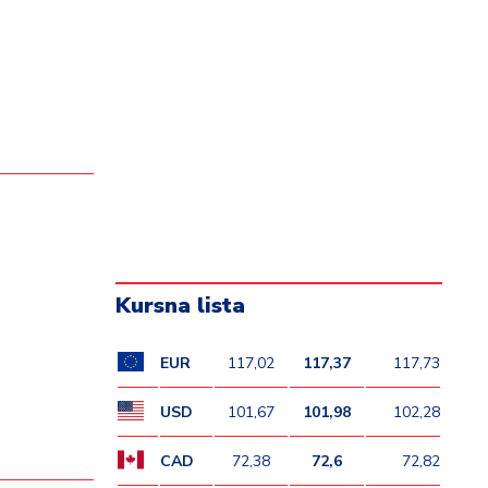
Kursna lista
EUR
117,02
117,37
117,73
USD
101,67
101,98
102,28
CAD
72,38
72,6
72,82