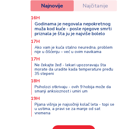
Najnovije
Najčitanije
16H
Godinama je negovala nepokretnog
muža kod kuće - posle njegove smrti
priznala je šta ju je najviše bolelo
17H
Ako vam je kuća stalno neuredna, problem
nije u čišćenju – već u ovim navikama
17H
Ne čekajte žeđ - lekari upozoravaju šta
morate da uradite kada temperature pređu
35 stepeni
18H
Psiholozi otkrivaju - ovih 9 hobija može da
smanji anksioznost i umiri um
19H
Pijana višnja je najsočniji kolač leta - topi se
u ustima, a pravi se za manje od sat
vremena