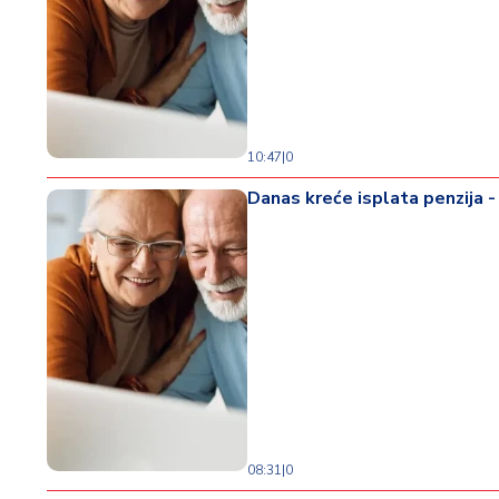
10:47
|
0
Danas kreće isplata penzija -
08:31
|
0