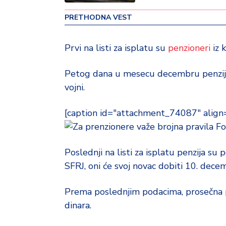
v
PRETHODNA VEST
i
n
a
Prvi na listi za isplatu su
penzioneri
iz 
Z
Petog dana u mesecu decembru penzije ć
d
vojni.
r
a
v
[caption id="attachment_74087" align
lj
Fo
e
Poslednji na listi za isplatu penzija su 
R
SFRJ, oni će svoj novac dobiti 10. dece
a
z
Prema poslednjim podacima, prosečna pe
o
n
dinara.
o