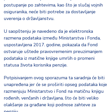
postupanje po zahtevima, kao što je slučaj vojnih
osiguranika, neće biti potrebe za dostavljanje
uverenja o državljanstvu.
U saopštenju je navedeno da je elektronska
razmena podataka između Ministarstva i Fonda,
uspostavljena 2017. godine, pokazala da Fond
ostvaruje uštede pravovremenim preuzimanjem
podataka iz matične knjige umrlih o promeni
statusa života korisnika penzije.
Potpisivanjem ovog sporazuma ta saradnja će biti
unapređena jer će se proširiti opseg podataka koje
razmenjuju Ministarstvo i Fond na matičnu knjigu
rođenih, venčanih i državljana, što će biti veliko
olakšanje za građane koji podnose zahteve za
penziju.