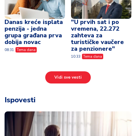
Danas kreće isplata
"U prvih sat i po
penzija - jedna
vremena, 22.272
grupa građana prva
zahteva za
dobija novac
turističke vaučere
za penzionere"
08:31
Tema dana
10:33
Tema dana
Vidi sve vesti
Ispovesti