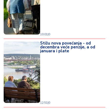
10:01
|
0
Stižu nova povećanja - od
decembra veće penzije, a od
januara i plate
12:51
|
0