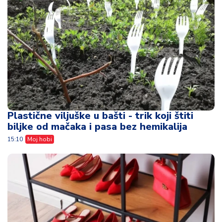
Plastične viljuške u bašti - trik koji štiti
biljke od mačaka i pasa bez hemikalija
15:10
Moj hobi