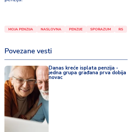
MOJA PENZIJA
NASLOVNA
PENZIJE
SPORAZUM
RS
Povezane vesti
Danas kreće isplata penzija -
jedna grupa građana prva dobija
novac