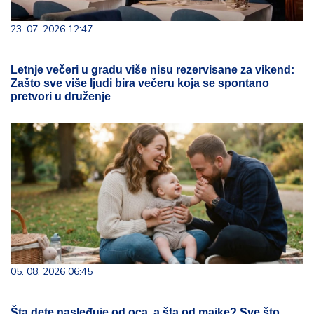
23. 07. 2026 12:47
Letnje večeri u gradu više nisu rezervisane za vikend:
Zašto sve više ljudi bira večeru koja se spontano
pretvori u druženje
05. 08. 2026 06:45
Šta dete nasleđuje od oca, a šta od majke? Sve što