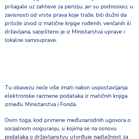
d
prilagale uz zahteve za penziju, jer su podnosioci, u
a
zavisnosti od vrste prava koje traže, bili dužni da
prilože izvod iz matične knjige rođenih, venčanih ili
državljana, saopšteno je iz Ministarstva uprave i
lokalne samouprave.
Tu obavezu neće više imati nakon uspostavljanja
elektronske razmene podataka iz matičnih knjiga
između Ministarstva i Fonda.
Osim toga, kod primene međunarodnih ugovora o
socijalnom osiguranju, u kojima se na osnovu
podataka o državljanstvu utvrđuje nadležnost za