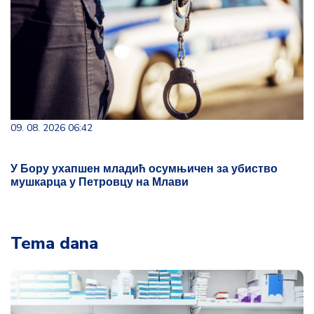
09. 08. 2026 06:42
У Бору ухапшен младић осумњичен за убиство
мушкарца у Петровцу на Млави
Tema dana