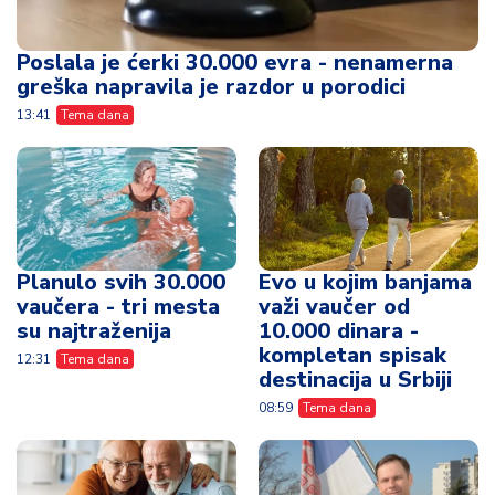
Poslala je ćerki 30.000 evra - nenamerna
greška napravila je razdor u porodici
13:41
Tema dana
Planulo svih 30.000
Evo u kojim banjama
vaučera - tri mesta
važi vaučer od
su najtraženija
10.000 dinara -
kompletan spisak
12:31
Tema dana
destinacija u Srbiji
08:59
Tema dana