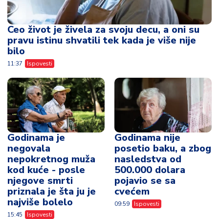
Ceo život je živela za svoju decu, a oni su
pravu istinu shvatili tek kada je više nije
bilo
11:37
Ispovesti
Godinama je
Godinama nije
negovala
posetio baku, a zbog
nepokretnog muža
nasledstva od
kod kuće - posle
500.000 dolara
njegove smrti
pojavio se sa
priznala je šta ju je
cvećem
najviše bolelo
09:59
Ispovesti
15:45
Ispovesti