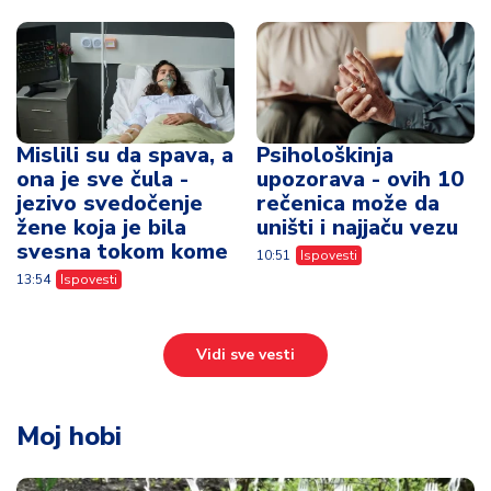
Mislili su da spava, a
Psihološkinja
ona je sve čula -
upozorava - ovih 10
jezivo svedočenje
rečenica može da
žene koja je bila
uništi i najjaču vezu
svesna tokom kome
10:51
Ispovesti
13:54
Ispovesti
Vidi sve vesti
Moj hobi