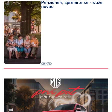
Penzioneri, spremite se - stiže
novac
09:47
|
0