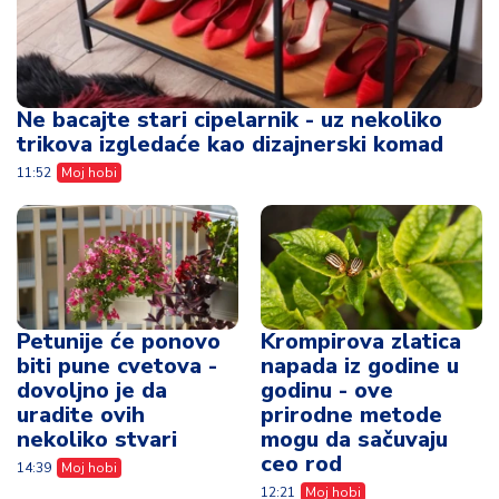
Ne bacajte stari cipelarnik - uz nekoliko
trikova izgledaće kao dizajnerski komad
11:52
Moj hobi
Petunije će ponovo
Krompirova zlatica
biti pune cvetova -
napada iz godine u
dovoljno je da
godinu - ove
uradite ovih
prirodne metode
nekoliko stvari
mogu da sačuvaju
ceo rod
14:39
Moj hobi
12:21
Moj hobi