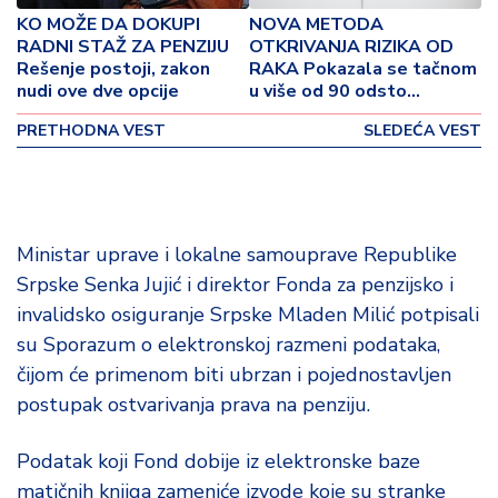
o
KO MOŽE DA DOKUPI
NOVA METODA
v
RADNI STAŽ ZA PENZIJU
OTKRIVANJA RIZIKA OD
i
Rešenje postoji, zakon
RAKA Pokazala se tačnom
n
nudi ove dve opcije
u više od 90 odsto
a
slučajeva
PRETHODNA VEST
SLEDEĆA VEST
Z
d
r
a
Ministar uprave i lokalne samouprave Republike
v
lj
Srpske Senka Jujić i direktor Fonda za penzijsko i
e
invalidsko osiguranje Srpske Mladen Milić potpisali
su Sporazum o elektronskoj razmeni podataka,
R
čijom će primenom biti ubrzan i pojednostavljen
a
postupak ostvarivanja prava na penziju.
z
o
Podatak koji Fond dobije iz elektronske baze
n
o
matičnih knjiga zameniće izvode koje su stranke