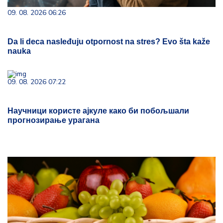
09. 08. 2026 06:26
Da li deca nasleđuju otpornost na stres? Evo šta kaže
nauka
09. 08. 2026 07:22
Научници користе ајкуле како би побољшали
прогнозирање урагана