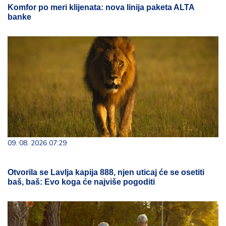
Komfor po meri klijenata: nova linija paketa ALTA
banke
09. 08. 2026 07:29
Otvorila se Lavlja kapija 888, njen uticaj će se osetiti
baš, baš: Evo koga će najviše pogoditi