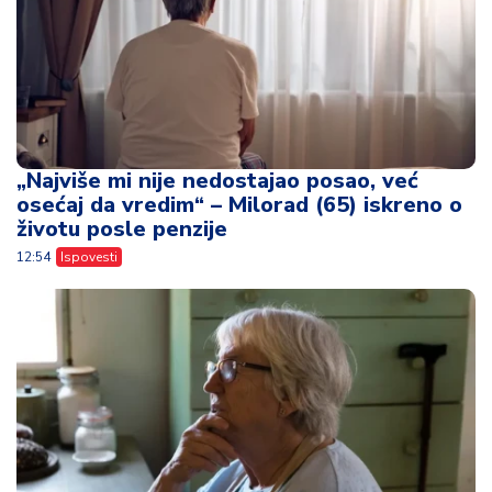
„Najviše mi nije nedostajao posao, već
osećaj da vredim“ – Milorad (65) iskreno o
životu posle penzije
12:54
Ispovesti