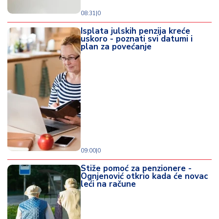
08:31
|
0
Isplata julskih penzija kreće
uskoro - poznati svi datumi i
plan za povećanje
09:00
|
0
Stiže pomoć za penzionere -
Ognjenović otkrio kada će novac
leći na račune