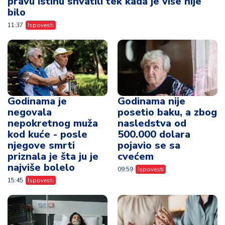
pravu istinu shvatili tek kada je više nije
bilo
11:37
Ispovesti
Godinama je
Godinama nije
negovala
posetio baku, a zbog
nepokretnog muža
nasledstva od
kod kuće - posle
500.000 dolara
njegove smrti
pojavio se sa
priznala je šta ju je
cvećem
najviše bolelo
09:59
Ispovesti
15:45
Ispovesti