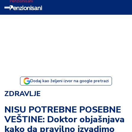
Penzionisani
T
e
m
a
d
a
n
a
Dodaj kao željeni izvor na google pretrazi
I
ZDRAVLJE
s
p
NISU POTREBNE POSEBNE
o
VEŠTINE: Doktor objašnjava
v
e
kako da pravilno izvadimo
s