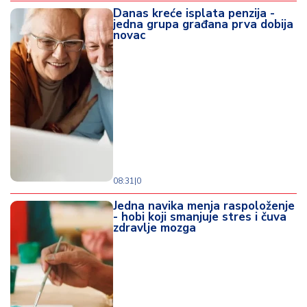
Danas kreće isplata penzija -
jedna grupa građana prva dobija
novac
08:31
|
0
Jedna navika menja raspoloženje
- hobi koji smanjuje stres i čuva
zdravlje mozga