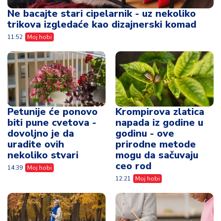
Ne bacajte stari cipelarnik - uz nekoliko
trikova izgledaće kao dizajnerski komad
11:52
Moj hobi
Petunije će ponovo
Krompirova zlatica
biti pune cvetova -
napada iz godine u
dovoljno je da
godinu - ove
uradite ovih
prirodne metode
nekoliko stvari
mogu da sačuvaju
ceo rod
14:39
Moj hobi
12:21
Moj hobi