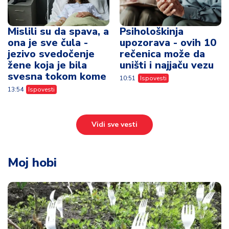
Mislili su da spava, a
Psihološkinja
ona je sve čula -
upozorava - ovih 10
jezivo svedočenje
rečenica može da
žene koja je bila
uništi i najjaču vezu
svesna tokom kome
10:51
Ispovesti
13:54
Ispovesti
Vidi sve vesti
Moj hobi