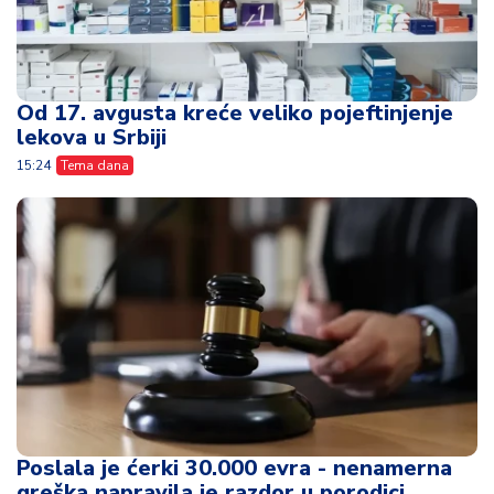
Od 17. avgusta kreće veliko pojeftinjenje
lekova u Srbiji
15:24
Tema dana
Poslala je ćerki 30.000 evra - nenamerna
greška napravila je razdor u porodici