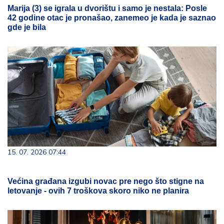
Marija (3) se igrala u dvorištu i samo je nestala: Posle
42 godine otac je pronašao, zanemeo je kada je saznao
gde je bila
15. 07. 2026 07:44
Većina građana izgubi novac pre nego što stigne na
letovanje - ovih 7 troškova skoro niko ne planira