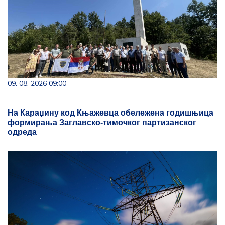
09. 08. 2026 09:00
На Караџину код Књажевца обележена годишњица
формирања Заглавско-тимочког партизанског
одреда