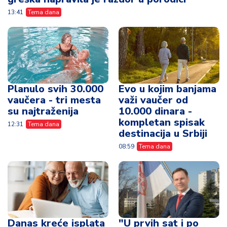
13:41
Tema dana
Planulo svih 30.000
Evo u kojim banjama
vaučera - tri mesta
važi vaučer od
su najtraženija
10.000 dinara -
kompletan spisak
12:31
Tema dana
destinacija u Srbiji
08:59
Tema dana
Danas kreće isplata
"U prvih sat i po