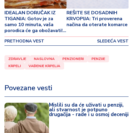
o
v
IDEALAN DORUČAK IZ
REŠITE SE DOSADNIH
i
TIGANJA: Gotov je za
KRVOPIJA: Tri proverena
n
samo 10 minuta, vaša
načina da oterate komarce
a
porodica će ga obožavati!
(VIDEO)
PRETHODNA VEST
SLEDEĆA VEST
Z
d
r
ZDRAVLJE
NASLOVNA
PENZIONERI
PENZIJE
a
KRPELJ
VAĐENJE KRPELJA
v
lj
e
Povezane vesti
R
a
Mislili su da će uživati u penziji,
ali stvarnost je potpuno
z
drugačija - rade i u osmoj deceniji
o
n
o