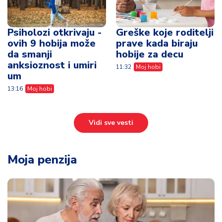
Psiholozi otkrivaju -
Greške koje roditelji
ovih 9 hobija može
prave kada biraju
da smanji
hobije za decu
anksioznost i umiri
11:32
Moj hobi
um
13:16
Moj hobi
Vidi sve vesti
Moja penzija