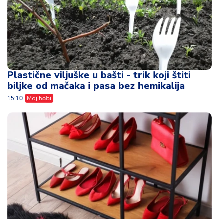
Plastične viljuške u bašti - trik koji štiti
biljke od mačaka i pasa bez hemikalija
15:10
Moj hobi