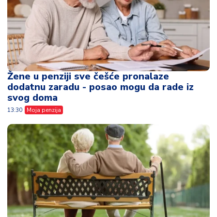
Žene u penziji sve češće pronalaze
dodatnu zaradu - posao mogu da rade iz
svog doma
13:30
Moja penzija