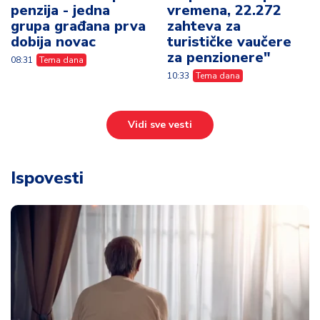
penzija - jedna
vremena, 22.272
grupa građana prva
zahteva za
dobija novac
turističke vaučere
za penzionere"
08:31
Tema dana
10:33
Tema dana
Vidi sve vesti
Ispovesti