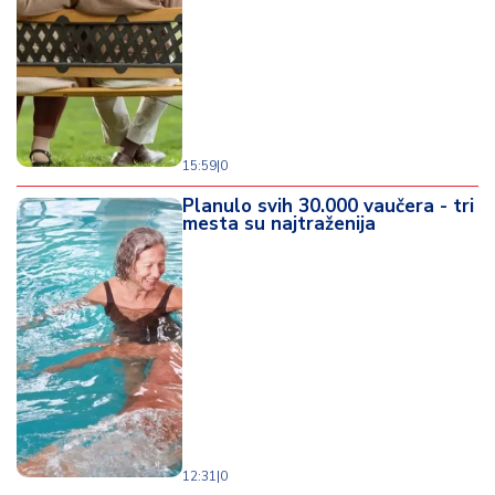
d
a
15:59
|
0
Planulo svih 30.000 vaučera - tri
mesta su najtraženija
12:31
|
0