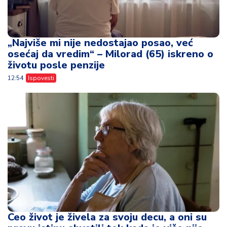
„Najviše mi nije nedostajao posao, već
osećaj da vredim“ – Milorad (65) iskreno o
životu posle penzije
12:54
Ispovesti
Ceo život je živela za svoju decu, a oni su