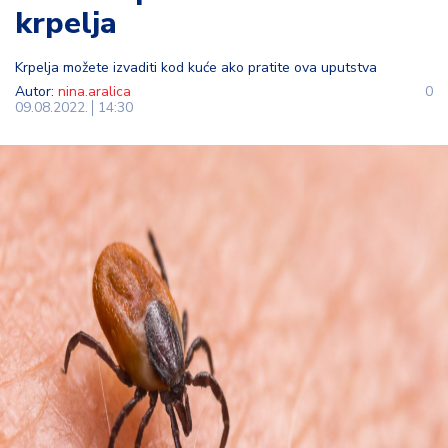
krpelja
t
i
Krpelja možete izvaditi kod kuće ako pratite ova uputstva
M
Autor:
nina.aralica
0
09.08.2022.
14:30
oj
h
o
bi
M
oj
a
p
e
n
zij
a
K