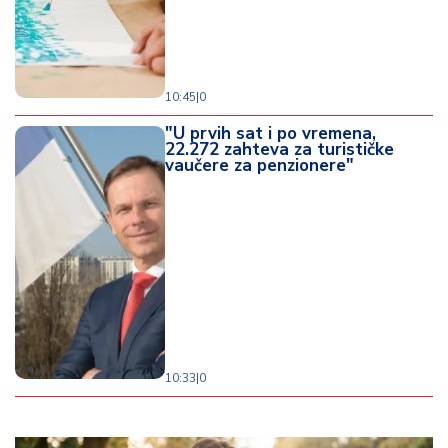
10:45
|
0
"U prvih sat i po vremena,
22.272 zahteva za turističke
vaučere za penzionere"
10:33
|
0