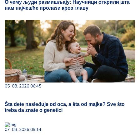
О чему људи размишљају: Научници открили шта
нам најчешће пролази кроз главу
05. 08. 2026 06:45
Šta dete nasleđuje od oca, a šta od majke? Sve što
treba da znate o genetici
07. 08. 2026 09:14