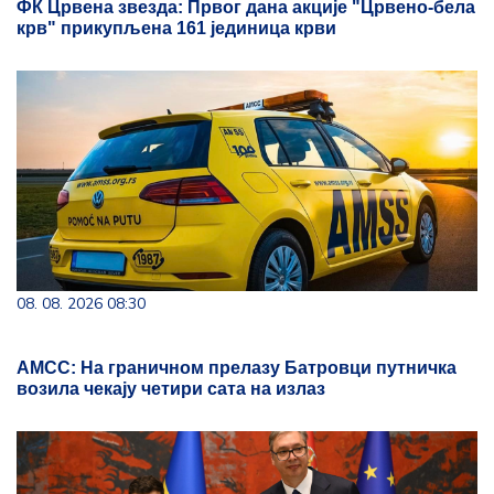
ФК Црвена звезда: Првог дана акције "Црвено-бела
крв" прикупљена 161 јединица крви
08. 08. 2026 08:30
АМСС: На граничном прелазу Батровци путничка
возила чекају четири сата на излаз