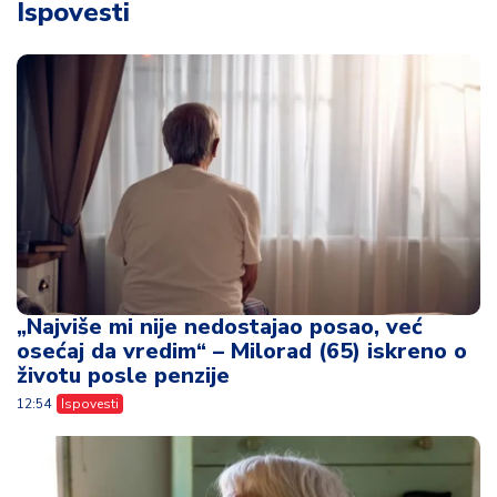
Ispovesti
„Najviše mi nije nedostajao posao, već
osećaj da vredim“ – Milorad (65) iskreno o
životu posle penzije
12:54
Ispovesti