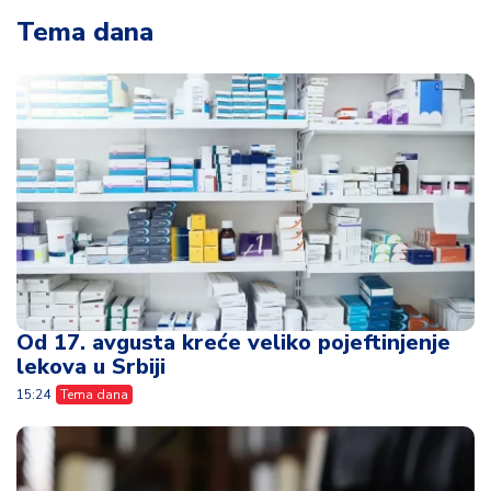
Tema dana
Od 17. avgusta kreće veliko pojeftinjenje
lekova u Srbiji
15:24
Tema dana