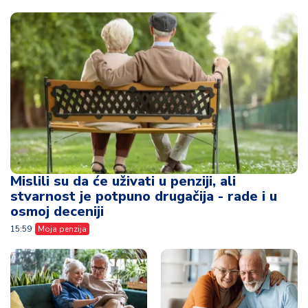
Mislili su da će uživati u penziji, ali
stvarnost je potpuno drugačija - rade i u
osmoj deceniji
15:59
Moja penzija