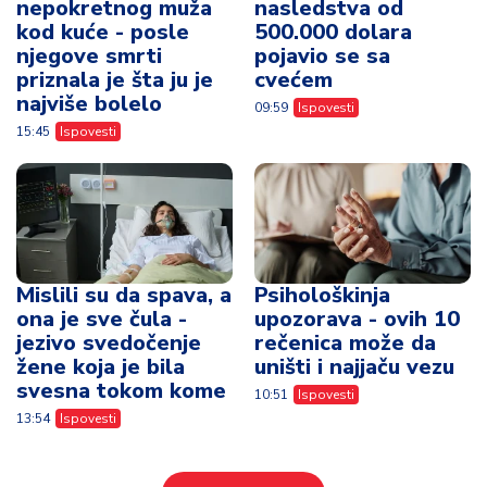
nepokretnog muža
nasledstva od
kod kuće - posle
500.000 dolara
njegove smrti
pojavio se sa
priznala je šta ju je
cvećem
najviše bolelo
09:59
Ispovesti
15:45
Ispovesti
Mislili su da spava, a
Psihološkinja
ona je sve čula -
upozorava - ovih 10
jezivo svedočenje
rečenica može da
žene koja je bila
uništi i najjaču vezu
svesna tokom kome
10:51
Ispovesti
13:54
Ispovesti