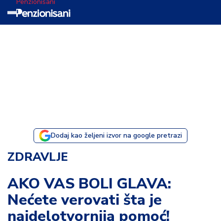
Penzionisani
T
e
m
a
d
a
n
a
Dodaj kao željeni izvor na google pretrazi
I
ZDRAVLJE
s
p
AKO VAS BOLI GLAVA:
o
Nećete verovati šta je
v
e
najdelotvornija pomoć!
s