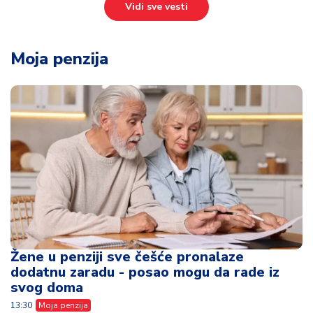
Vidi sve vesti
Moja penzija
Žene u penziji sve češće pronalaze
dodatnu zaradu - posao mogu da rade iz
svog doma
13:30
Moja penzija