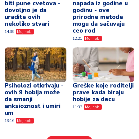
biti pune cvetova -
napada iz godine u
dovoljno je da
godinu - ove
uradite ovih
prirodne metode
nekoliko stvari
mogu da sačuvaju
ceo rod
14:39
Moj hobi
12:21
Moj hobi
Psiholozi otkrivaju -
Greške koje roditelji
ovih 9 hobija može
prave kada biraju
da smanji
hobije za decu
anksioznost i umiri
11:32
Moj hobi
um
13:16
Moj hobi