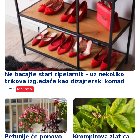
Ne bacajte stari cipelarnik - uz nekoliko
trikova izgledaće kao dizajnerski komad
11:52
Moj hobi
Petunije će ponovo
Krompirova zlatica