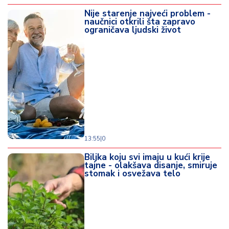
Nije starenje najveći problem -
naučnici otkrili šta zapravo
ograničava ljudski život
13:55
|
0
Biljka koju svi imaju u kući krije
tajne - olakšava disanje, smiruje
stomak i osvežava telo