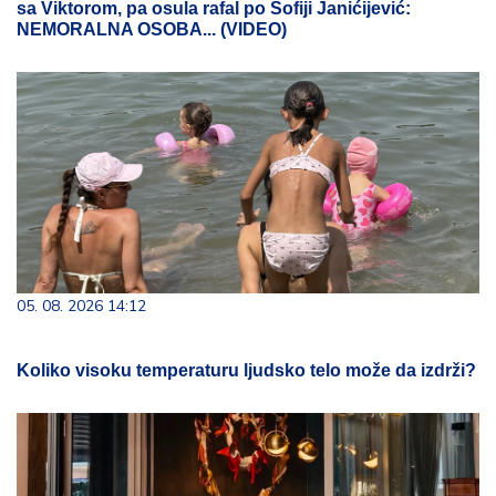
sa Viktorom, pa osula rafal po Sofiji Janićijević:
NEMORALNA OSOBA... (VIDEO)
05. 08. 2026 14:12
Koliko visoku temperaturu ljudsko telo može da izdrži?