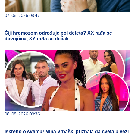
07. 08. 2026 09:47
Čiji hromozom određuje pol deteta? XX rađa se
devojčica, XY rađa se dečak
08. 08. 2026 09:36
Iskreno o svemu! Mina Vrbaški priznala da cveta u vezi