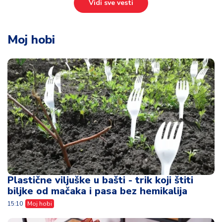
Vidi sve vesti
Moj hobi
Plastične viljuške u bašti - trik koji štiti
biljke od mačaka i pasa bez hemikalija
15:10
Moj hobi