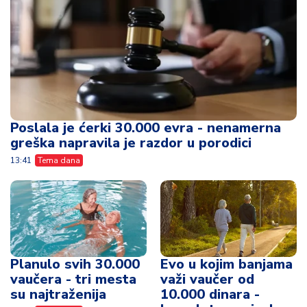
Poslala je ćerki 30.000 evra - nenamerna
greška napravila je razdor u porodici
13:41
Tema dana
Planulo svih 30.000
Evo u kojim banjama
vaučera - tri mesta
važi vaučer od
su najtraženija
10.000 dinara -