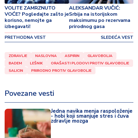
o
VOLITE ZAMRZNUTO
ALEKSANDAR VUČIĆ:
v
VOĆE? Pogledajte zašto je
Srbija na istorijskom
i
korisno, nemojte ga
maksimumu po rezervama
n
izbegavati!
prirodnog gasa
a
PRETHODNA VEST
SLEDEĆA VEST
Z
d
ZDRAVLJE
NASLOVNA
ASPIRIN
GLAVOBOLJA
r
BADEM
LEŠNIK
ORAŠASTI PLODOVI PROTIV GLAVOBOLJE
a
v
SALICIN
PRIRODNO PROTIV GLAVOBOLJE
lj
e
Povezane vesti
R
a
Jedna navika menja raspoloženje
z
- hobi koji smanjuje stres i čuva
zdravlje mozga
o
n
o