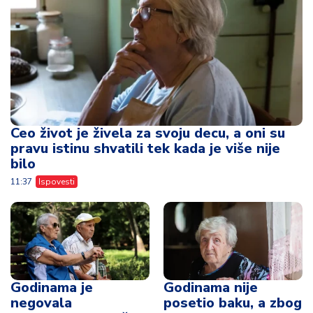
Ceo život je živela za svoju decu, a oni su
pravu istinu shvatili tek kada je više nije
bilo
11:37
Ispovesti
Godinama je
Godinama nije
negovala
posetio baku, a zbog