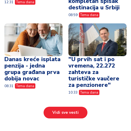
kompletan spisak
12:31
Tema dana
destinacija u Srbiji
08:59
Tema dana
Danas kreće isplata
"U prvih sat i po
penzija - jedna
vremena, 22.272
grupa građana prva
zahteva za
dobija novac
turističke vaučere
za penzionere"
08:31
Tema dana
10:33
Tema dana
Vidi sve vesti