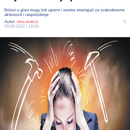
t
Bolovi u glavi mogu biti uporni i veoma ometajući za svakodnevne
i
aktivnosti i raspoloženje
Autor:
nina.aralica
0
M
09.08.2022.
16:00
oj
h
o
bi
M
oj
a
p
e
n
zij
a
K