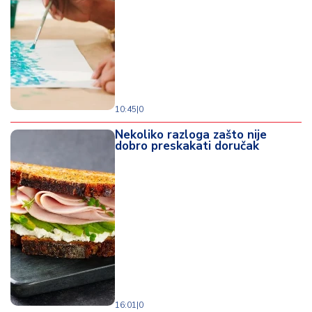
d
a
10:45
|
0
Nekoliko razloga zašto nije
dobro preskakati doručak
16:01
|
0