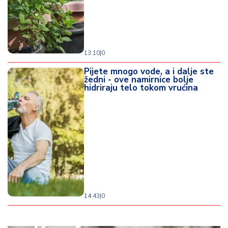
13:10
|
0
Pijete mnogo vode, a i dalje ste
žedni - ove namirnice bolje
hidriraju telo tokom vrućina
14:43
|
0