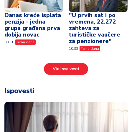
Danas kreće isplata
"U prvih sat i po
penzija - jedna
vremena, 22.272
grupa građana prva
zahteva za
dobija novac
turističke vaučere
za penzionere"
08:31
Tema dana
10:33
Tema dana
Vidi sve vesti
Ispovesti