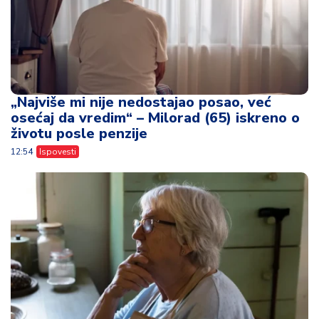
„Najviše mi nije nedostajao posao, već
osećaj da vredim“ – Milorad (65) iskreno o
životu posle penzije
12:54
Ispovesti