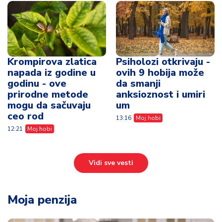
Krompirova zlatica
Psiholozi otkrivaju -
napada iz godine u
ovih 9 hobija može
godinu - ove
da smanji
prirodne metode
anksioznost i umiri
mogu da sačuvaju
um
ceo rod
13:16
Moj hobi
12:21
Moj hobi
Vidi sve vesti
Moja penzija