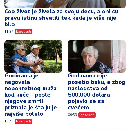
Ceo život je živela za svoju decu, a oni su
pravu istinu shvatili tek kada je više nije
bilo
11:37
Ispovesti
Godinama je
Godinama nije
negovala
posetio baku, a zbog
nepokretnog muža
nasledstva od
kod kuće - posle
500.000 dolara
njegove smrti
pojavio se sa
priznala je šta ju je
cvećem
najviše bolelo
09:59
Ispovesti
15:45
Ispovesti