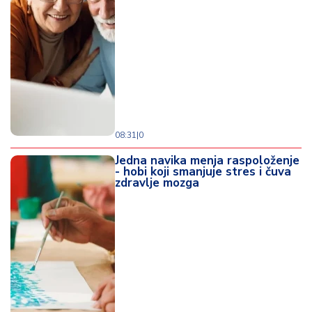
08:31
|
0
Jedna navika menja raspoloženje
- hobi koji smanjuje stres i čuva
zdravlje mozga