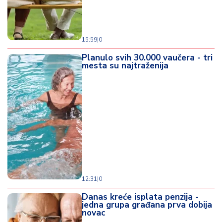
15:59
|
0
Planulo svih 30.000 vaučera - tri
mesta su najtraženija
12:31
|
0
Danas kreće isplata penzija -
jedna grupa građana prva dobija
novac