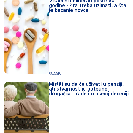
Vitamini i minerali posle 60.
d
godine - šta treba uzimati, a šta
a
je bacanje novca
08:59
|
0
Mislili su da će uživati u penziji,
ali stvarnost je potpuno
drugačija - rade i u osmoj deceniji