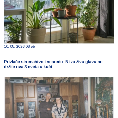
10. 08. 2026 08:55
Privlače siromaštvo i nesreću: Ni za živu glavu ne
držite ova 3 cveta u kući