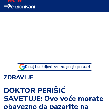
Penzionisani
T
e
m
a
d
a
n
a
Dodaj kao željeni izvor na google pretrazi
I
ZDRAVLJE
s
p
DOKTOR PERIŠIĆ
o
SAVETUJE: Ovo voće morate
v
e
obavezno da pazarite na
s