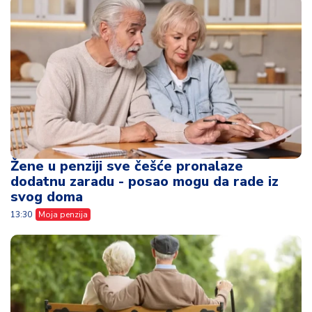
Žene u penziji sve češće pronalaze
dodatnu zaradu - posao mogu da rade iz
svog doma
13:30
Moja penzija