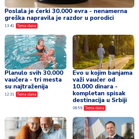
Poslala je ćerki 30.000 evra - nenamerna
greška napravila je razdor u porodici
13:41
Tema dana
Planulo svih 30.000
Evo u kojim banjama
vaučera - tri mesta
važi vaučer od
su najtraženija
10.000 dinara -
kompletan spisak
12:31
Tema dana
destinacija u Srbiji
08:59
Tema dana