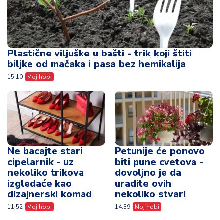
Plastične viljuške u bašti - trik koji štiti
biljke od mačaka i pasa bez hemikalija
15:10
Moj hobi
Ne bacajte stari
Petunije će ponovo
cipelarnik - uz
biti pune cvetova -
nekoliko trikova
dovoljno je da
izgledaće kao
uradite ovih
dizajnerski komad
nekoliko stvari
11:52
Moj hobi
14:39
Moj hobi