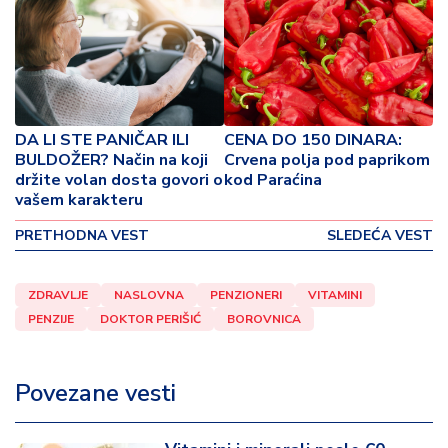
o
v
i
n
a
DA LI STE PANIČAR ILI
CENA DO 150 DINARA:
Z
BULDOŽER? Način na koji
Crvena polja pod paprikom
d
držite volan dosta govori o
kod Paraćina
r
vašem karakteru
a
v
PRETHODNA VEST
SLEDEĆA VEST
lj
e
ZDRAVLJE
NASLOVNA
PENZIONERI
VITAMINI
PENZIJE
DOKTOR PERIŠIĆ
BOROVNICA
R
a
z
Povezane vesti
o
n
o