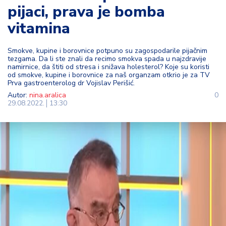
pijaci, prava je bomba
t
i
vitamina
M
Smokve, kupine i borovnice potpuno su zagospodarile pijačnim
oj
tezgama. Da li ste znali da recimo smokva spada u najzdravije
h
namirnice, da štiti od stresa i snižava holesterol? Koje su koristi
od smokve, kupine i borovnice za naš organzam otkrio je za TV
o
Prva gastroenterolog dr Vojislav Perišić.
bi
Autor:
nina.aralica
0
29.08.2022.
13:30
M
oj
a
p
e
n
zij
a
K