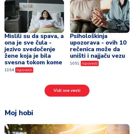
Mislili su da spava, a
Psihološkinja
ona je sve čula -
upozorava - ovih 10
jezivo svedočenje
rečenica može da
žene koja je bila
uništi i najjaču vezu
svesna tokom kome
10:51
Ispovesti
13:54
Ispovesti
Vidi sve vesti
Moj hobi