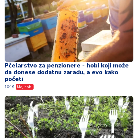
Pčelarstvo za penzionere - hobi koji može
da donese dodatnu zaradu, a evo kako
početi
10:19
Moj hobi