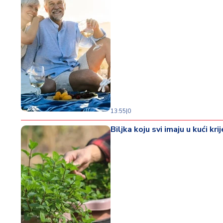
13:55
|
0
Biljka koju svi imaju u kući k