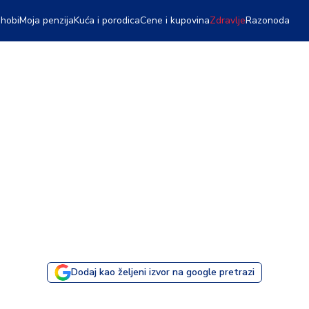
 hobi
Moja penzija
Kuća i porodica
Cene i kupovina
Zdravlje
Razonoda
Dodaj kao željeni izvor na google pretrazi