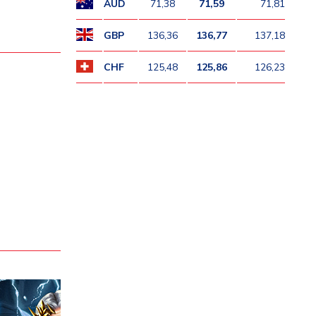
AUD
71,38
71,59
71,81
GBP
136,36
136,77
137,18
CHF
125,48
125,86
126,23