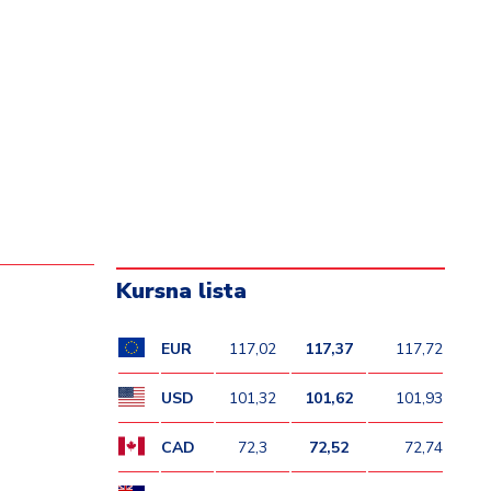
Kursna lista
EUR
117,02
117,37
117,72
USD
101,32
101,62
101,93
CAD
72,3
72,52
72,74