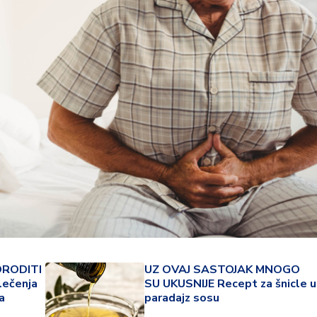
22 °
Lozni
ORODITI
UZ OVAJ SASTOJAK MNOGO
lečenja
SU UKUSNIJE Recept za šnicle u
a
paradajz sosu