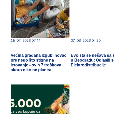
15. 07. 2026 07:44
07. 08. 2026 04:30
Većina građana izgubi novac
Evo šta se dešava sa 
pre nego što stigne na
u Beogradu: Oglasili s
letovanje - ovih 7 troškova
Elektrodistribucije
skoro niko ne planira