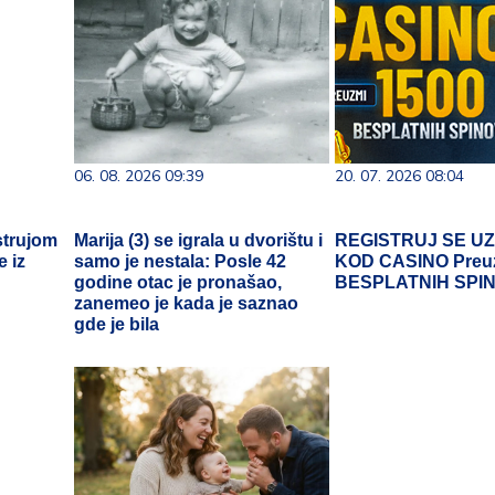
06. 08. 2026 09:39
20. 07. 2026 08:04
strujom
Marija (3) se igrala u dvorištu i
REGISTRUJ SE U
e iz
samo je nestala: Posle 42
KOD CASINO Preu
godine otac je pronašao,
BESPLATNIH SPI
zanemeo je kada je saznao
gde je bila