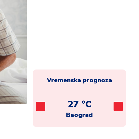
Vremenska prognoza
C
27 °C
ca
Beograd