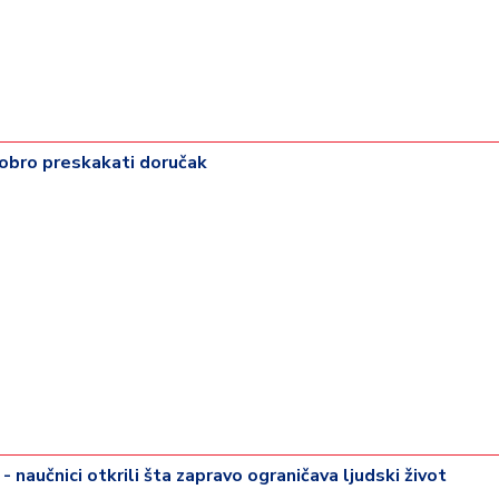
dobro preskakati doručak
- naučnici otkrili šta zapravo ograničava ljudski život