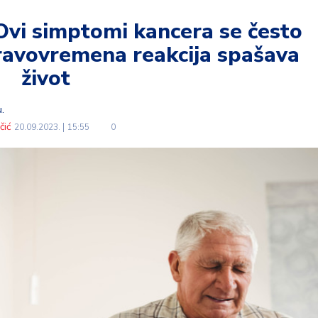
i simptomi kancera se često
ravovremena reakcija spašava
život
.
čić
20.09.2023.
15:55
0