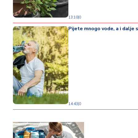
13:10
|
0
Pijete mnogo vode, a i dalje s
14:43
|
0