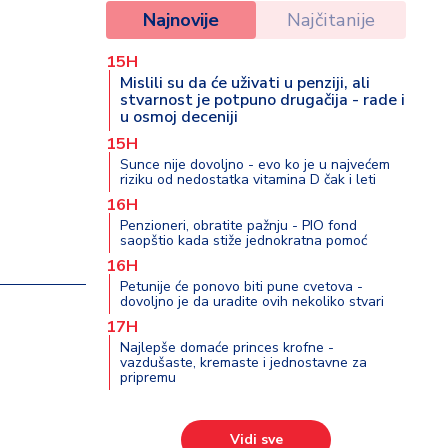
Najnovije
Najčitanije
15H
Mislili su da će uživati u penziji, ali
stvarnost je potpuno drugačija - rade i
u osmoj deceniji
15H
Sunce nije dovoljno - evo ko je u najvećem
riziku od nedostatka vitamina D čak i leti
16H
Penzioneri, obratite pažnju - PIO fond
saopštio kada stiže jednokratna pomoć
16H
Petunije će ponovo biti pune cvetova -
dovoljno je da uradite ovih nekoliko stvari
17H
Najlepše domaće princes krofne -
vazdušaste, kremaste i jednostavne za
pripremu
Vidi sve