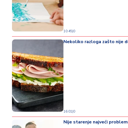
d
a
10:45
|
0
Nekoliko razloga zašto nije 
16:01
|
0
Nije starenje najveći problem 