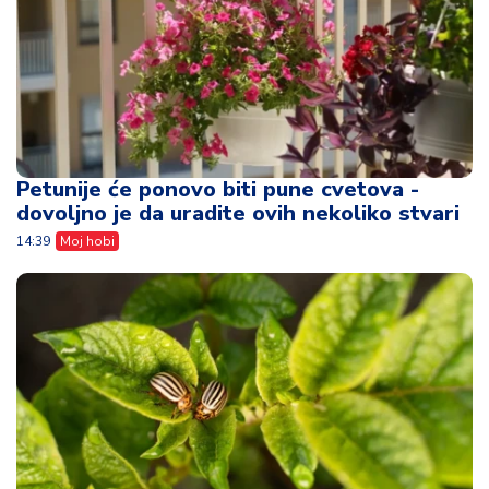
Petunije će ponovo biti pune cvetova -
dovoljno je da uradite ovih nekoliko stvari
14:39
Moj hobi