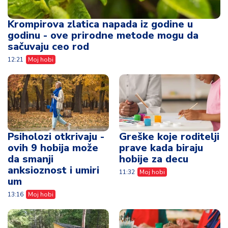
Krompirova zlatica napada iz godine u
godinu - ove prirodne metode mogu da
sačuvaju ceo rod
12:21
Moj hobi
Psiholozi otkrivaju -
Greške koje roditelji
ovih 9 hobija može
prave kada biraju
da smanji
hobije za decu
anksioznost i umiri
11:32
Moj hobi
um
13:16
Moj hobi