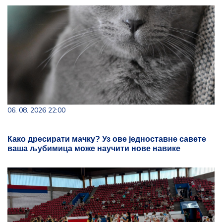
06. 08. 2026 22:00
Како дресирати мачку? Уз ове једноставне савете
ваша љубимица може научити нове навике