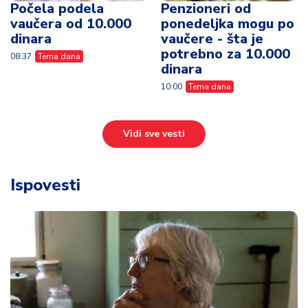
Počela podela
Penzioneri od
vaučera od 10.000
ponedeljka mogu po
dinara
vaučere - šta je
potrebno za 10.000
08:37
Tema dana
dinara
10:00
Tema dana
Vidi sve vesti
Ispovesti