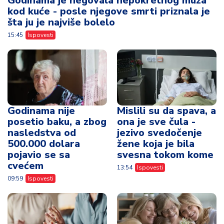
Godinama je negovala nepokretnog muža
kod kuće - posle njegove smrti priznala je
šta ju je najviše bolelo
15:45
Ispovesti
Godinama nije
Mislili su da spava, a
posetio baku, a zbog
ona je sve čula -
nasledstva od
jezivo svedočenje
500.000 dolara
žene koja je bila
pojavio se sa
svesna tokom kome
cvećem
13:54
Ispovesti
09:59
Ispovesti