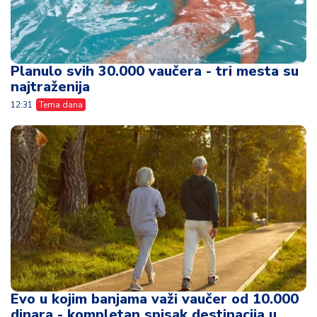
Planulo svih 30.000 vaučera - tri mesta su
najtraženija
12:31
Tema dana
Evo u kojim banjama važi vaučer od 10.000
dinara - kompletan spisak destinacija u