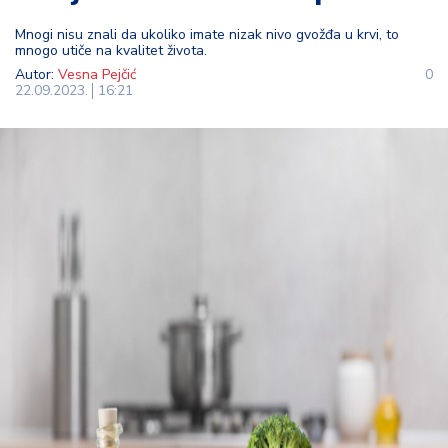
t
Mnogi nisu znali da ukoliko imate nizak nivo gvožđa u krvi, to
i
mnogo utiče na kvalitet života.
Autor:
Vesna Pejčić
0
M
22.09.2023.
16:21
oj
h
o
bi
M
oj
a
p
e
n
zij
a
K