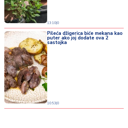
13:10
|
0
Pileća džigerica biće mekana kao
puter ako joj dodate ova 2
sastojka
10:53
|
0