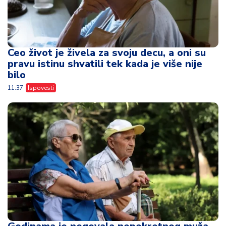
Ceo život je živela za svoju decu, a oni su
pravu istinu shvatili tek kada je više nije
bilo
11:37
Ispovesti