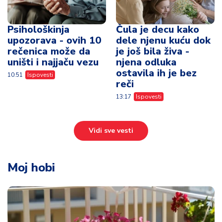
Psihološkinja
Čula je decu kako
upozorava - ovih 10
dele njenu kuću dok
rečenica može da
je još bila živa -
uništi i najjaču vezu
njena odluka
ostavila ih je bez
10:51
Ispovesti
reči
13:17
Ispovesti
Vidi sve vesti
Moj hobi