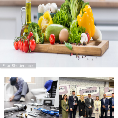
u
ć
a
i
p
o
r
o
d
ic
a
Foto: Shutterstock
C
e
n
e
i
k
u
p