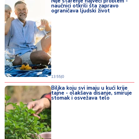
Nije starenje najveći problem -
naučnici otkrili šta zapravo
ograničava ljudski život
13:55
|
0
Biljka koju svi imaju u kući krije
tajne - olakšava disanje, smiruje
stomak i osvežava telo