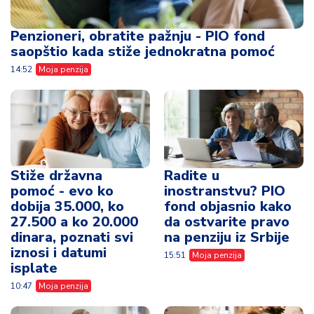
Penzioneri, obratite pažnju - PIO fond
saopštio kada stiže jednokratna pomoć
14:52
Moja penzija
Stiže državna
Radite u
pomoć - evo ko
inostranstvu? PIO
dobija 35.000, ko
fond objasnio kako
27.500 a ko 20.000
da ostvarite pravo
dinara, poznati svi
na penziju iz Srbije
iznosi i datumi
15:51
Moja penzija
isplate
10:47
Moja penzija