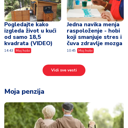
Pogledajte kako
Jedna navika menja
izgleda život u kući
raspoloženje - hobi
od samo 18,5
koji smanjuje stres i
kvadrata (VIDEO)
čuva zdravlje mozga
14:43
Moj hobi
10:45
Moj hobi
Vidi sve vesti
Moja penzija