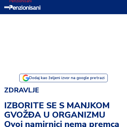
Penzionisani
T
e
m
a
d
a
n
a
Dodaj kao željeni izvor na google pretrazi
I
ZDRAVLJE
s
p
IZBORITE SE S MANJKOM
o
GVOŽĐA U ORGANIZMU
v
e
Ovoj namirnici nema premca
s