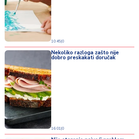
d
a
10:45
|
0
Nekoliko razloga zašto nije
dobro preskakati doručak
16:01
|
0