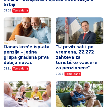
Srbiji
08:59
Tema dana
Danas kreće isplata
"U prvih sat i po
penzija - jedna
vremena, 22.272
grupa građana prva
zahteva za
dobija novac
turističke vaučere
za penzionere"
08:31
Tema dana
10:33
Tema dana