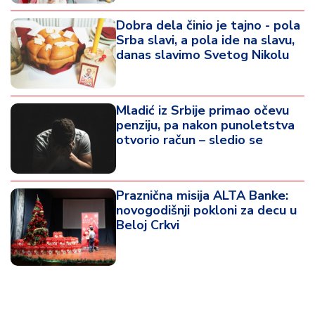
Dobra dela činio je tajno - pola
Srba slavi, a pola ide na slavu,
danas slavimo Svetog Nikolu
Mladić iz Srbije primao očevu
penziju, pa nakon punoletstva
otvorio račun – sledio se
Praznična misija ALTA Banke:
novogodišnji pokloni za decu u
Beloj Crkvi