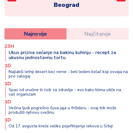
d
Beograd
a
Najnovije
Najčitanije
23H
Ukus priziva sećanje na bakinu kuhinju - recept za
ukusnu jednostavnu tortu
1D
Najlakši letnji desert bez rerne - beli ledeni kolač koji osvaja na
prvi zalogaj
1D
Spas od vrućine ili rizik za zdravlje - evo kako klima utiče na
vaš organizam
1D
Većina ljudi pogrešno čuva jaja u frižideru - ovaj trik može
produžiti njihovu svežinu
1D
Od 17. avgusta kreće veliko pojeftinjenje lekova u Srbiji