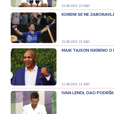
ć
22.08.2022. 15:00
|
0
a
KORENI SE NE ZABORAVLJAJ
i
p
o
r
o
15.08.2022. 15:30
|
0
d
ic
MAJK TAJSON ISKRENO O NOVA
a
C
e
n
e
11.08.2022. 11:30
|
0
i
IVAN LENDL DAO PODRŠKU Đ
k
u
p
o