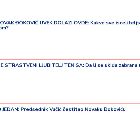
OVAK ĐOKOVIĆ UVEK DOLAZI OVDE: Kakve sve isceliteljs
kom?
 STRASTVENI LJUBITELJ TENISA: Da li se ukida zabrana 
EDAN: Predsednik Vučić čestitao Novaku Đokoviću