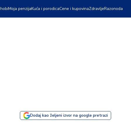
 hobi
Moja penzija
Kuća i porodica
Cene i kupovina
Zdravlje
Razonoda
Dodaj kao željeni izvor na google pretrazi