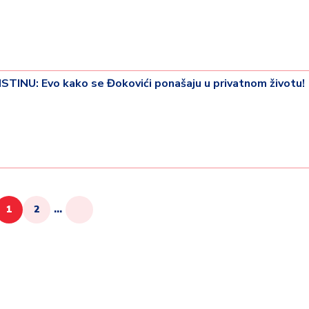
INU: Evo kako se Đokovići ponašaju u privatnom životu!
1
2
...