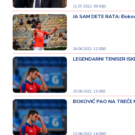
d
a
11.07.2022. 09:30
|
0
JA SAM DETE RATA: Đoković 
26.06.2022. 12:00
|
0
LEGENDARNI TENISER ISKRE
20.06.2022. 13:00
|
1
ĐOKOVIĆ PAO NA TREĆE MES
13.06.2022. 14:00
|
0