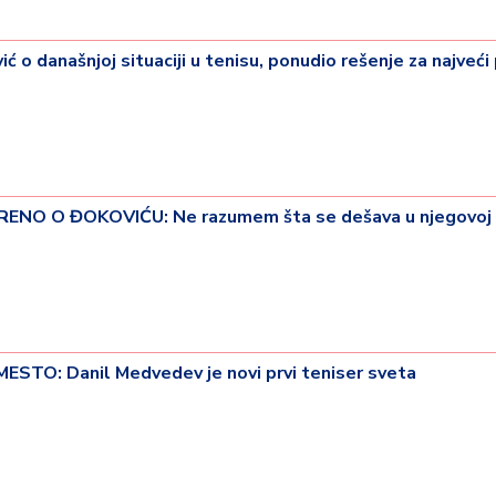
o današnjoj situaciji u tenisu, ponudio rešenje za najveć
NO O ĐOKOVIĆU: Ne razumem šta se dešava u njegovoj g
TO: Danil Medvedev je novi prvi teniser sveta