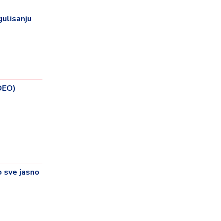
ulisanju
DEO)
 sve jasno