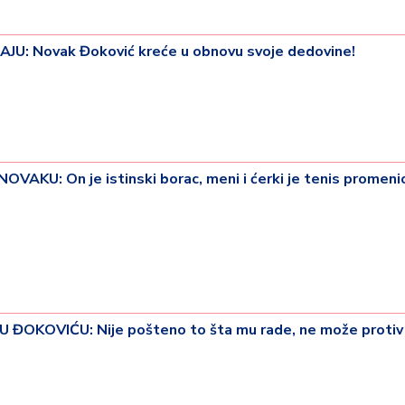
U: Novak Đoković kreće u obnovu svoje dedovine!
KU: On je istinski borac, meni i ćerki je tenis promenio
23 °
Lozni
OKOVIĆU: Nije pošteno to šta mu rade, ne može protiv 