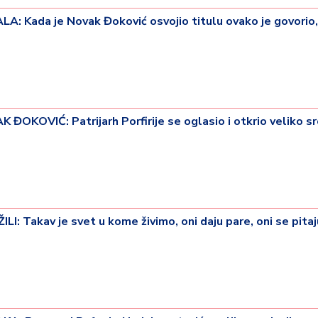
ada je Novak Đoković osvojio titulu ovako je govorio, 
OVIĆ: Patrijarh Porfirije se oglasio i otkrio veliko sr
: Takav je svet u kome živimo, oni daju pare, oni se pitaj