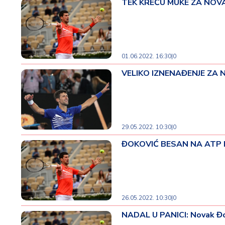
TEK KREĆU MUKE ZA NOVAKA
01.06.2022. 16:30
|
0
VELIKO IZNENAĐENJE ZA N
29.05.2022. 10:30
|
0
ĐOKOVIĆ BESAN NA ATP I V
26.05.2022. 10:30
|
0
NADAL U PANICI: Novak Đo