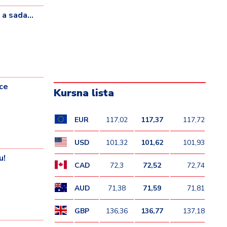
a sada...
ce
Kursna lista
EUR
117,02
117,37
117,72
USD
101,32
101,62
101,93
u!
CAD
72,3
72,52
72,74
AUD
71,38
71,59
71,81
GBP
136,36
136,77
137,18