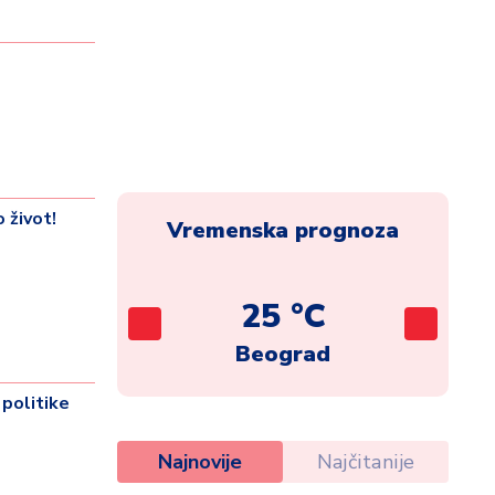
 život!
Vremenska prognoza
C
25 °C
ca
Beograd
politike
Najnovije
Najčitanije