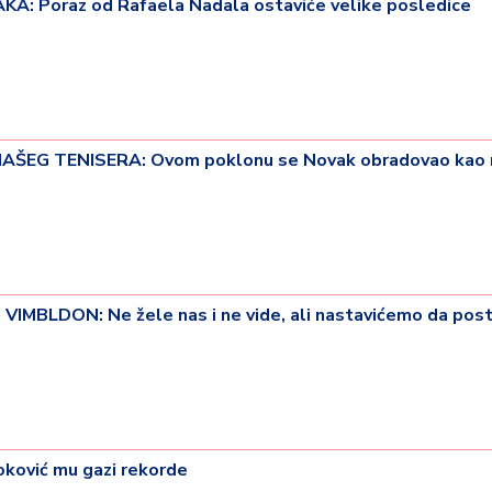
: Poraz od Rafaela Nadala ostaviće velike posledice
AŠEG TENISERA: Ovom poklonu se Novak obradovao kao 
IMBLDON: Ne žele nas i ne vide, ali nastavićemo da post
ković mu gazi rekorde