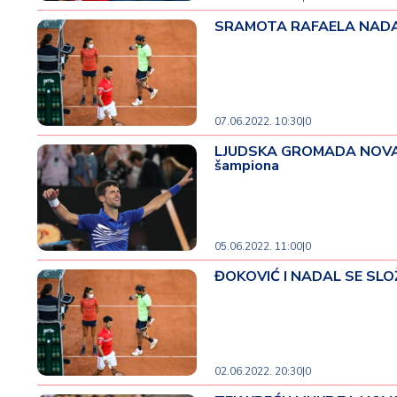
SRAMOTA RAFAELA NADALA: K
07.06.2022. 10:30
|
0
LJUDSKA GROMADA NOVAK ĐOK
šampiona
05.06.2022. 11:00
|
0
ĐOKOVIĆ I NADAL SE SLOŽILI
02.06.2022. 20:30
|
0