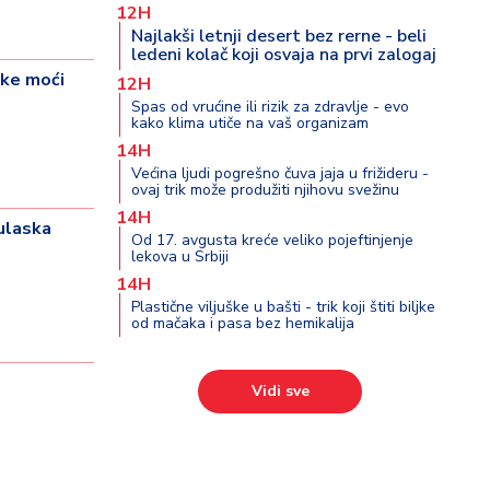
12H
Najlakši letnji desert bez rerne - beli
ledeni kolač koji osvaja na prvi zalogaj
ke moći
12H
Spas od vrućine ili rizik za zdravlje - evo
kako klima utiče na vaš organizam
14H
Većina ljudi pogrešno čuva jaja u frižideru -
ovaj trik može produžiti njihovu svežinu
14H
ulaska
Od 17. avgusta kreće veliko pojeftinjenje
lekova u Srbiji
14H
Plastične viljuške u bašti - trik koji štiti biljke
od mačaka i pasa bez hemikalija
Vidi sve