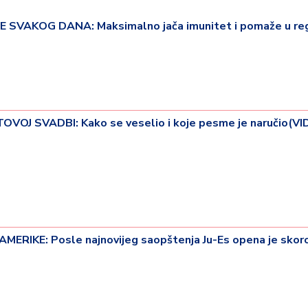
SVAKOG DANA: Maksimalno jača imunitet i pomaže u reg
J SVADBI: Kako se veselio i koje pesme je naručio(VI
ERIKE: Posle najnovijeg saopštenja Ju-Es opena je skoro