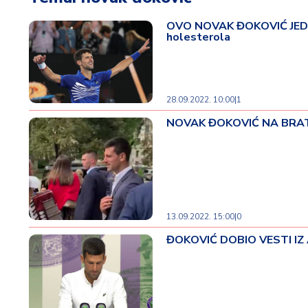
t
i
OVO NOVAK ĐOKOVIĆ JEDE 
holesterola
M
oj
h
o
28.09.2022. 10:00
|
1
bi
NOVAK ĐOKOVIĆ NA BRATOVO
M
oj
a
p
e
13.09.2022. 15:00
|
0
n
zij
ĐOKOVIĆ DOBIO VESTI IZ AM
a
K
u