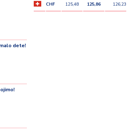
CHF
125,48
125,86
126,23
malo dete!
ojimo!