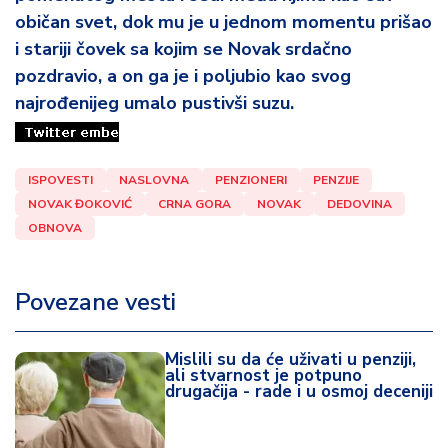
običan svet, dok mu je u jednom momentu prišao
i stariji čovek sa kojim se Novak srdačno
pozdravio, a on ga je i poljubio kao svog
najrođenijeg umalo pustivši suzu.
ISPOVESTI
NASLOVNA
PENZIONERI
PENZIJE
NOVAK ĐOKOVIĆ
CRNA GORA
NOVAK
DEDOVINA
OBNOVA
Povezane vesti
Mislili su da će uživati u penziji,
ali stvarnost je potpuno
drugačija - rade i u osmoj deceniji