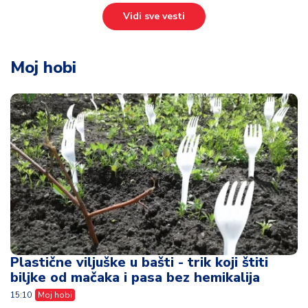
Vidi sve vesti
Moj hobi
Plastične viljuške u bašti - trik koji štiti
biljke od mačaka i pasa bez hemikalija
15:10
Moj hobi