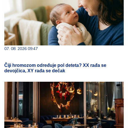
07. 08. 2026 09:47
Čiji hromozom određuje pol deteta? XX rađa se
devojčica, XY rađa se dečak