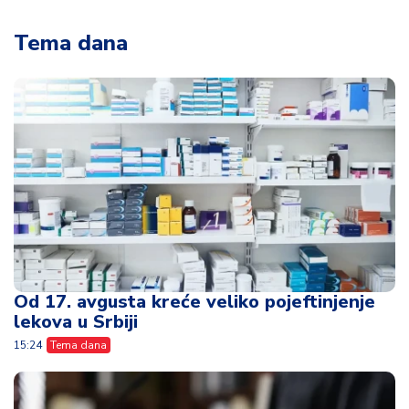
Tema dana
Od 17. avgusta kreće veliko pojeftinjenje
lekova u Srbiji
15:24
Tema dana