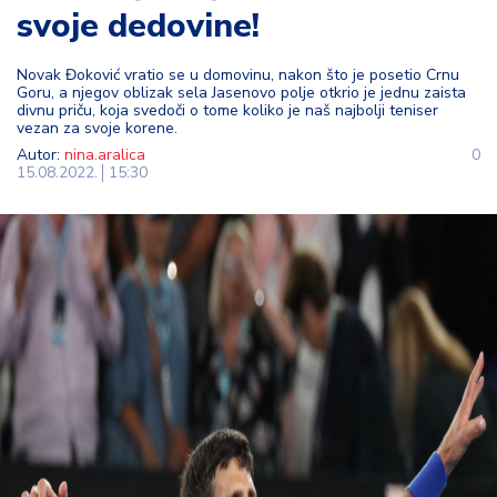
svoje dedovine!
t
i
Novak Đoković vratio se u domovinu, nakon što je posetio Crnu
Goru, a njegov oblizak sela Jasenovo polje otkrio je jednu zaista
M
divnu priču, koja svedoči o tome koliko je naš najbolji teniser
oj
vezan za svoje korene.
h
Autor:
nina.aralica
0
o
15.08.2022.
15:30
bi
M
oj
a
p
e
n
zij
a
K