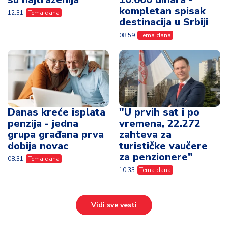
kompletan spisak
12:31
Tema dana
destinacija u Srbiji
08:59
Tema dana
Danas kreće isplata
"U prvih sat i po
penzija - jedna
vremena, 22.272
grupa građana prva
zahteva za
dobija novac
turističke vaučere
za penzionere"
08:31
Tema dana
10:33
Tema dana
Vidi sve vesti