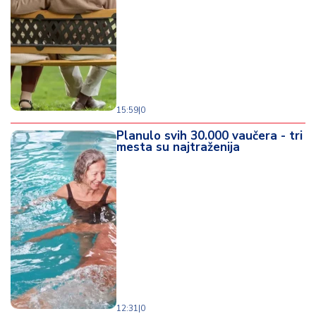
15:59
|
0
Planulo svih 30.000 vaučera - tri
mesta su najtraženija
12:31
|
0