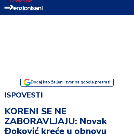
Penzionisani
T
e
m
a
d
a
n
a
Dodaj kao željeni izvor na google pretrazi
I
ISPOVESTI
s
p
KORENI SE NE
o
ZABORAVLJAJU: Novak
v
e
Đoković kreće u obnovu
s