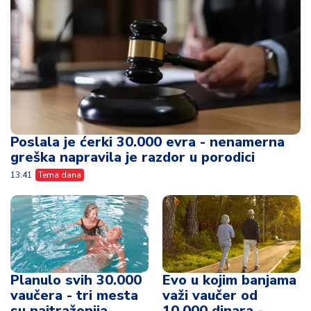
Poslala je ćerki 30.000 evra - nenamerna
greška napravila je razdor u porodici
13:41
Tema dana
Planulo svih 30.000
Evo u kojim banjama
vaučera - tri mesta
važi vaučer od
su najtraženija
10.000 dinara -