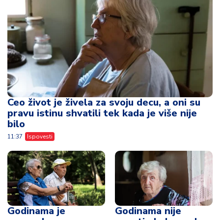
Ceo život je živela za svoju decu, a oni su
pravu istinu shvatili tek kada je više nije
bilo
11:37
Ispovesti
Godinama je
Godinama nije