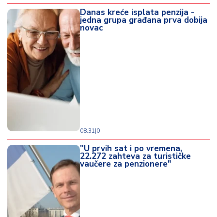
Danas kreće isplata penzija -
jedna grupa građana prva dobija
novac
08:31
|
0
"U prvih sat i po vremena,
22.272 zahteva za turističke
vaučere za penzionere"