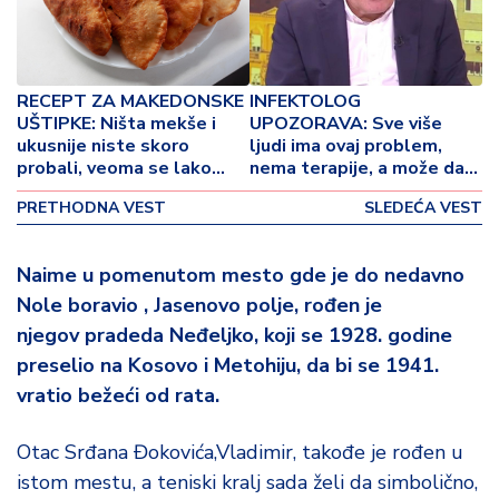
o
v
i
n
RECEPT ZA MAKEDONSKE
INFEKTOLOG
a
UŠTIPKE: Ništa mekše i
UPOZORAVA: Sve više
ukusnije niste skoro
ljudi ima ovaj problem,
Z
probali, veoma se lako
nema terapije, a može da
d
pravi!
vas muči mesecima!
r
PRETHODNA VEST
SLEDEĆA VEST
a
v
Naime u pomenutom mesto gde je do nedavno
lj
Nole boravio , Jasenovo polje, rođen je
e
njegov pradeda Neđeljko, koji se 1928. godine
R
preselio na Kosovo i Metohiju, da bi se 1941.
a
vratio bežeći od rata.
z
o
Otac Srđana Đokovića,Vladimir, takođe je rođen u
n
istom mestu, a teniski kralj sada želi da simbolično,
o