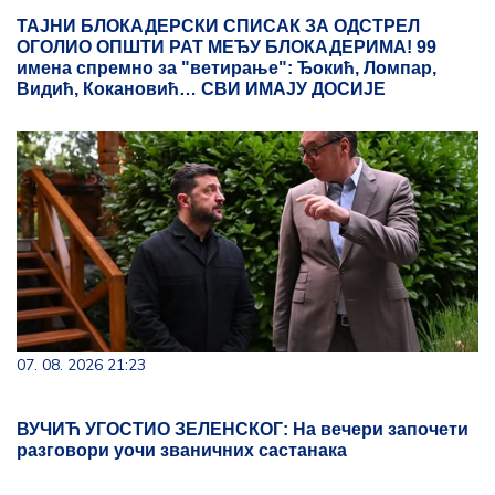
ТАЈНИ БЛОКАДЕРСКИ СПИСАК ЗА ОДСТРЕЛ
ОГОЛИО ОПШТИ РАТ МЕЂУ БЛОКАДЕРИМА! 99
имена спремно за "ветирање": Ђокић, Ломпар,
Видић, Кокановић… СВИ ИМАЈУ ДОСИЈЕ
07. 08. 2026 21:23
ВУЧИЋ УГОСТИО ЗЕЛЕНСКОГ: На вечери започети
разговори уочи званичних састанака