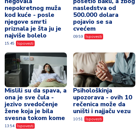
negovala
posetio baku, a zbog
nepokretnog muža
nasledstva od
kod kuće - posle
500.000 dolara
njegove smrti
pojavio se sa
priznala je šta ju je
cvećem
najviše bolelo
09:59
Ispovesti
15:45
Ispovesti
Mislili su da spava, a
Psihološkinja
ona je sve čula -
upozorava - ovih 10
jezivo svedočenje
rečenica može da
žene koja je bila
uništi i najjaču vezu
svesna tokom kome
10:51
Ispovesti
13:54
Ispovesti