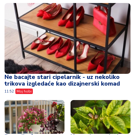
Ne bacajte stari cipelarnik - uz nekoliko
trikova izgledaće kao dizajnerski komad
11:52
Moj hobi