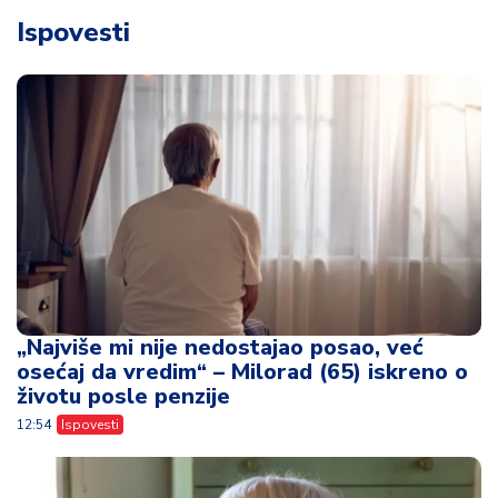
Ispovesti
„Najviše mi nije nedostajao posao, već
osećaj da vredim“ – Milorad (65) iskreno o
životu posle penzije
12:54
Ispovesti