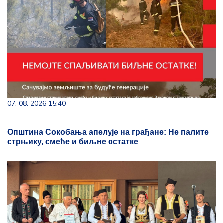
07. 08. 2026 15:40
Општина Сокобања апелује на грађане: Не палите
стрњику, смеће и биљне остатке