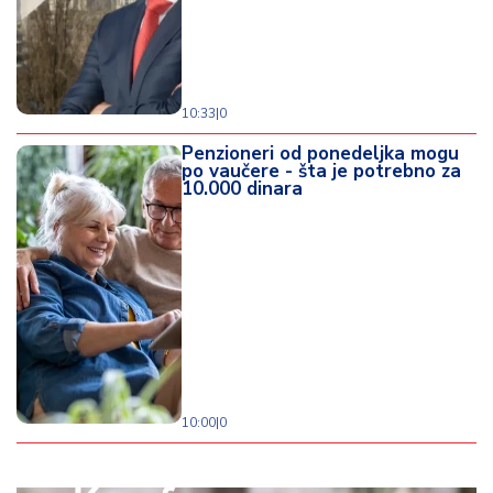
10:33
|
0
Penzioneri od ponedeljka mogu
po vaučere - šta je potrebno za
10.000 dinara
10:00
|
0