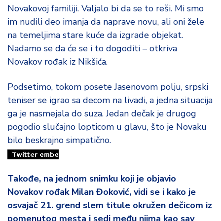
Novakovoj familiji. Valjalo bi da se to reši. Mi smo
im nudili deo imanja da naprave novu, ali oni žele
na temeljima stare kuće da izgrade objekat.
Nadamo se da će se i to dogoditi – otkriva
Novakov rođak iz Nikšića.
Podsetimo, tokom posete Jasenovom polju, srpski
teniser se igrao sa decom na livadi, a jedna situacija
ga je nasmejala do suza. Jedan dečak je drugog
pogodio slučajno lopticom u glavu, što je Novaku
bilo beskrajno simpatično.
Takođe, na jednom snimku koji je objavio
Novakov rođak Milan Đoković, vidi se i kako je
osvajač 21. grend slem titule okružen dečicom iz
pomenutog mesta i sedi među njima kao sav