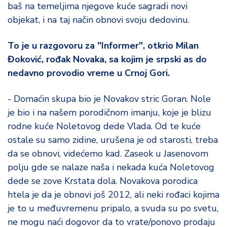
d
baš na temeljima njegove kuće sagradi novi
a
objekat, i na taj način obnovi svoju dedovinu.
To je u razgovoru za "Informer", otkrio Milan
Đoković, rođak Novaka, sa kojim je srpski as do
nedavno provodio vreme u Crnoj Gori.
- Domaćin skupa bio je Novakov stric Goran. Nole
je bio i na našem porodičnom imanju, koje je blizu
rodne kuće Noletovog dede Vlada. Od te kuće
ostale su samo zidine, urušena je od starosti, treba
da se obnovi, videćemo kad. Zaseok u Jasenovom
polju gde se nalaze naša i nekada kuća Noletovog
dede se zove Krstata dola. Novakova porodica
htela je da je obnovi još 2012, ali neki rođaci kojima
je to u međuvremenu pripalo, a svuda su po svetu,
ne mogu naći dogovor da to vrate/ponovo prodaju