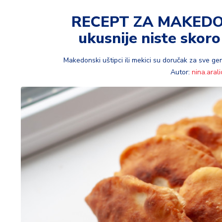
t
i
RECEPT ZA MAKEDON
ukusnije niste skoro
M
oj
h
Makedonski uštipci ili mekici su doručak za sve gener
o
Autor:
nina.arali
bi
M
oj
a
p
e
n
zij
a
K
u