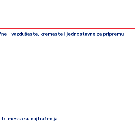
ne - vazdušaste, kremaste i jednostavne za pripremu
 tri mesta su najtraženija