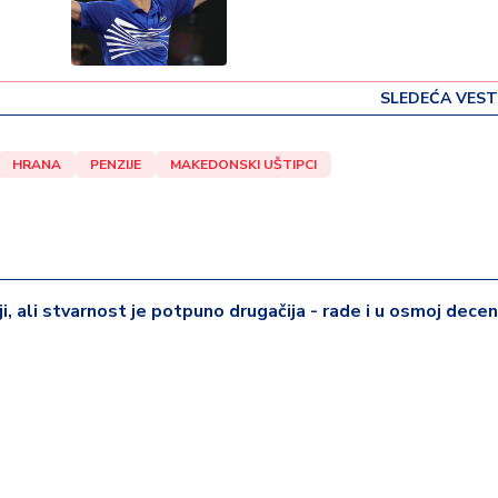
SLEDEĆA VEST
HRANA
PENZIJE
MAKEDONSKI UŠTIPCI
iji, ali stvarnost je potpuno drugačija - rade i u osmoj deceni