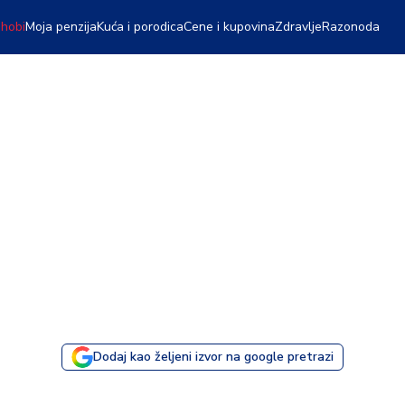
 hobi
Moja penzija
Kuća i porodica
Cene i kupovina
Zdravlje
Razonoda
Dodaj kao željeni izvor na google pretrazi