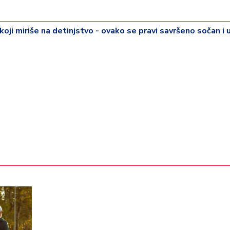
koji miriše na detinjstvo - ovako se pravi savršeno sočan i