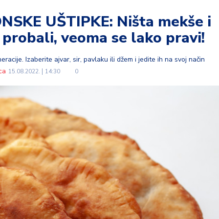
SKE UŠTIPKE: Ništa mekše i
 probali, veoma se lako pravi!
acije. Izaberite ajvar, sir, pavlaku ili džem i jedite ih na svoj način
ca
15.08.2022.
14:30
0