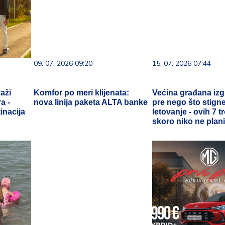
09. 07. 2026 09:20
15. 07. 2026 07:44
aži
Komfor po meri klijenata:
Većina građana iz
a -
nova linija paketa ALTA banke
pre nego što stign
inacija
letovanje - ovih 7 
skoro niko ne plani