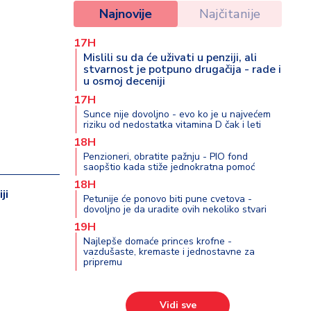
Najnovije
Najčitanije
17H
Mislili su da će uživati u penziji, ali
stvarnost je potpuno drugačija - rade i
u osmoj deceniji
17H
Sunce nije dovoljno - evo ko je u najvećem
riziku od nedostatka vitamina D čak i leti
18H
Penzioneri, obratite pažnju - PIO fond
saopštio kada stiže jednokratna pomoć
18H
ji
Petunije će ponovo biti pune cvetova -
dovoljno je da uradite ovih nekoliko stvari
19H
Najlepše domaće princes krofne -
vazdušaste, kremaste i jednostavne za
pripremu
Vidi sve