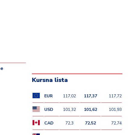
te
Kursna lista
EUR
117,02
117,37
117,72
USD
101,32
101,62
101,93
CAD
72,3
72,52
72,74