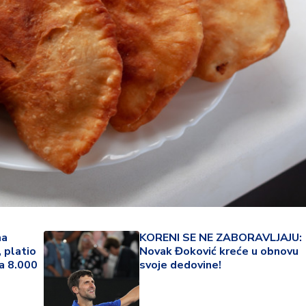
22 °
ma
KORENI SE NE ZABORAVLJAJU:
 platio
Novak Đoković kreće u obnovu
Lozni
za 8.000
svoje dedovine!