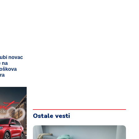
gubi novac
e na
troškova
ra
Ostale vesti