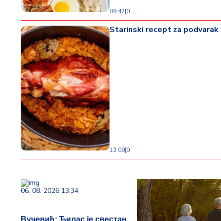
09:47
|
0
Starinski recept za podvarak 
13:09
|
0
06. 08. 2026 13:34
Вучевић: Ђилас је свестан