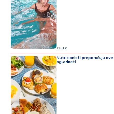
12:31
|
0
Nutricionisti preporučuju ove
ogladneti