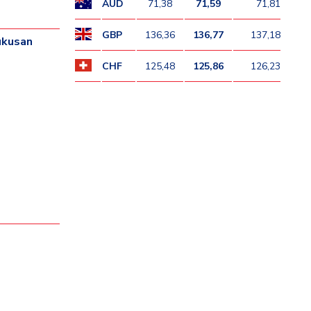
AUD
71,38
71,59
71,81
GBP
136,36
136,77
137,18
 ukusan
CHF
125,48
125,86
126,23