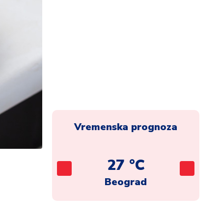
Vremenska prognoza
C
27 °C
ca
Beograd