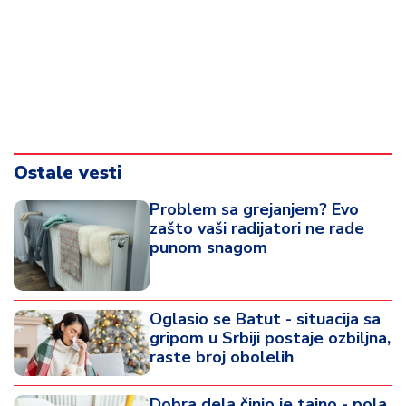
Ostale vesti
Problem sa grejanjem? Evo
zašto vaši radijatori ne rade
punom snagom
Oglasio se Batut - situacija sa
gripom u Srbiji postaje ozbiljna,
raste broj obolelih
Dobra dela činio je tajno - pola