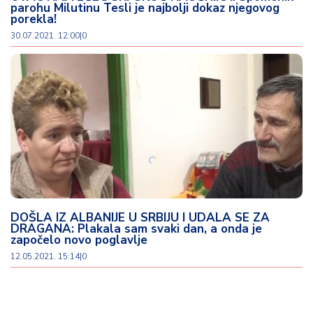
parohu Milutinu Tesli je najbolji dokaz njegovog
porekla!
30.07.2021. 12:00
|
0
DOŠLA IZ ALBANIJE U SRBIJU I UDALA SE ZA
DRAGANA: Plakala sam svaki dan, a onda je
započelo novo poglavlje
12.05.2021. 15:14
|
0