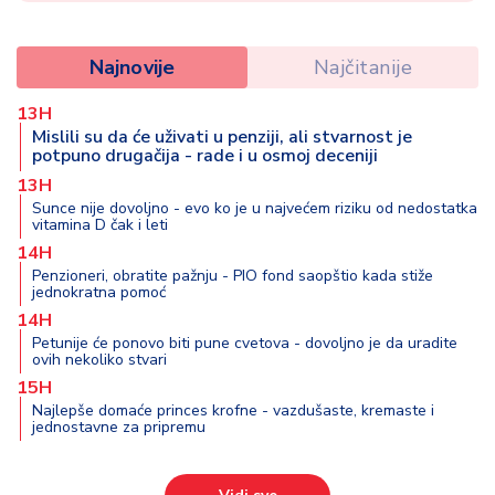
Najnovije
Najčitanije
13H
Mislili su da će uživati u penziji, ali stvarnost je
potpuno drugačija - rade i u osmoj deceniji
13H
Sunce nije dovoljno - evo ko je u najvećem riziku od nedostatka
vitamina D čak i leti
14H
Penzioneri, obratite pažnju - PIO fond saopštio kada stiže
jednokratna pomoć
14H
Petunije će ponovo biti pune cvetova - dovoljno je da uradite
ovih nekoliko stvari
15H
Najlepše domaće princes krofne - vazdušaste, kremaste i
jednostavne za pripremu