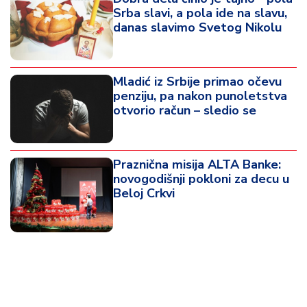
Srba slavi, a pola ide na slavu,
danas slavimo Svetog Nikolu
Mladić iz Srbije primao očevu
penziju, pa nakon punoletstva
otvorio račun – sledio se
Praznična misija ALTA Banke:
novogodišnji pokloni za decu u
Beloj Crkvi