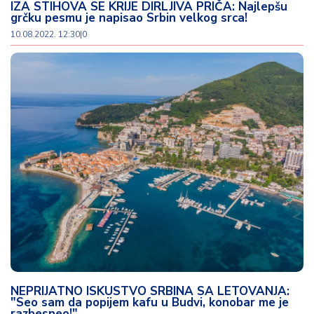
IZA STIHOVA SE KRIJE DIRLJIVA PRIČA: Najlepšu
grčku pesmu je napisao Srbin velkog srca!
10.08.2022. 12:30
|
0
NEPRIJATNO ISKUSTVO SRBINA SA LETOVANJA:
"Seo sam da popijem kafu u Budvi, konobar me je
razbesneo!"