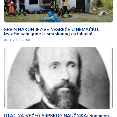
SRBIN NAKON JEZIVE NESREĆE U NEMAČKOJ:
Izvlačio sam ljude iz smrskanog autobusa!
01.08.2021. 20:00
|
0
OTAC NAJVEĆEG SRPSKOG NAUČNIKA: Spomenik