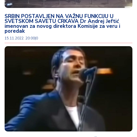
d
a
SRBIN POSTAVLJEN NA VAŽNU FUNKCIJU U
SVETSKOM SAVETU CRKAVA Dr Andrej Jeftić
imenovan za novog direktora Komisije za veru i
poredak
15.11.2022. 20:00
|
0