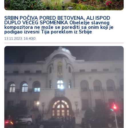
o
v
i
SRBIN POČIVA PORED BETOVENA, ALI ISPOD
n
DUPLO VEĆEG SPOMENIKA Obeležje slavnog
a
kompozitora ne može se porediti sa onim koji je
podigao izvesni Tija poreklom iz Srbije
13.11.2023. 16:40
|
0
Z
d
r
a
v
lj
e
R
a
z
o
n
o