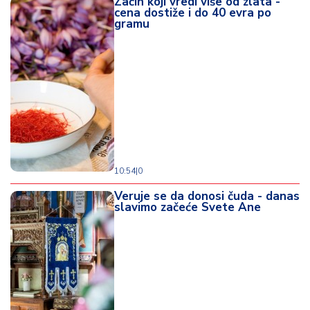
Začin koji vredi više od zlata -
cena dostiže i do 40 evra po
gramu
10:54
|
0
Veruje se da donosi čuda - danas
slavimo začeće Svete Ane