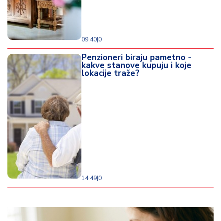
09:40
|
0
Penzioneri biraju pametno -
kakve stanove kupuju i koje
lokacije traže?
14:49
|
0