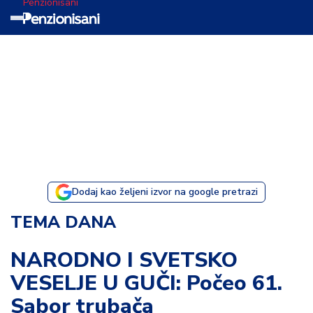
Penzionisani
T
e
m
a
d
a
n
a
Dodaj kao željeni izvor na google pretrazi
I
TEMA DANA
s
p
NARODNO I SVETSKO
o
VESELJE U GUČI: Počeo 61.
v
e
Sabor trubača
s