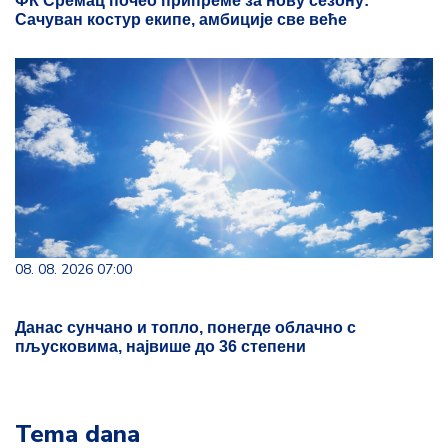
ФК Сремац почео припреме за нову сезону:
Сачуван костур екипе, амбиције све веће
08. 08. 2026 07:00
Данас сунчано и топло, понегде облачно с
пљусковима, највише до 36 степени
Tema dana