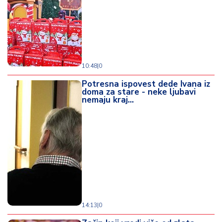
d
a
10:48
|
0
Potresna ispovest dede Ivana iz
doma za stare - neke ljubavi
nemaju kraj...
14:13
|
0