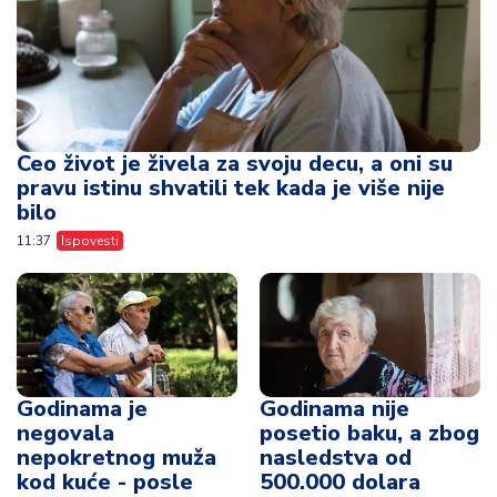
Ceo život je živela za svoju decu, a oni su
pravu istinu shvatili tek kada je više nije
bilo
11:37
Ispovesti
Godinama je
Godinama nije
negovala
posetio baku, a zbog
nepokretnog muža
nasledstva od
kod kuće - posle
500.000 dolara