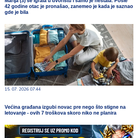
Marija (3) se igrala u dvorištu i samo je nestala: Posle
42 godine otac je pronašao, zanemeo je kada je saznao
gde je bila
15. 07. 2026 07:44
Većina građana izgubi novac pre nego što stigne na
letovanje - ovih 7 troškova skoro niko ne planira