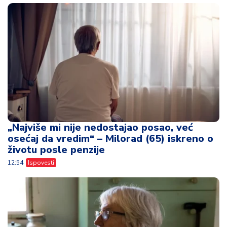
„Najviše mi nije nedostajao posao, već
osećaj da vredim“ – Milorad (65) iskreno o
životu posle penzije
12:54
Ispovesti