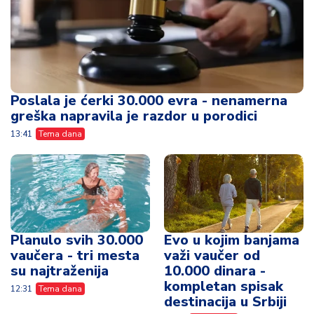
Poslala je ćerki 30.000 evra - nenamerna
greška napravila je razdor u porodici
13:41
Tema dana
Planulo svih 30.000
Evo u kojim banjama
vaučera - tri mesta
važi vaučer od
su najtraženija
10.000 dinara -
kompletan spisak
12:31
Tema dana
destinacija u Srbiji