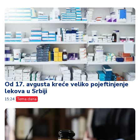
Od 17. avgusta kreće veliko pojeftinjenje
lekova u Srbiji
15:24
Tema dana