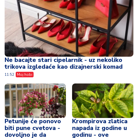
Ne bacajte stari cipelarnik - uz nekoliko
trikova izgledaće kao dizajnerski komad
11:52
Moj hobi
Petunije će ponovo
Krompirova zlatica
biti pune cvetova -
napada iz godine u
dovoljno je da
godinu - ove