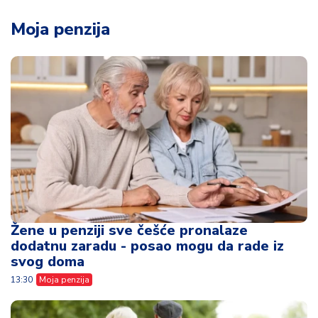
Moja penzija
Žene u penziji sve češće pronalaze
dodatnu zaradu - posao mogu da rade iz
svog doma
13:30
Moja penzija