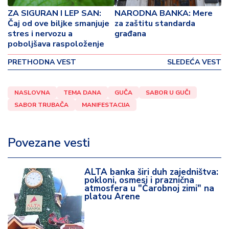
o
ZA SIGURAN I LEP SAN:
NARODNA BANKA: Mere
v
Čaj od ove biljke smanjuje
za zaštitu standarda
i
stres i nervozu a
građana
n
poboljšava raspoloženje
a
PRETHODNA VEST
SLEDEĆA VEST
Z
d
NASLOVNA
TEMA DANA
GUČA
SABOR U GUČI
r
SABOR TRUBAČA
MANIFESTACIJA
a
v
lj
Povezane vesti
e
R
ALTA banka širi duh zajedništva:
a
pokloni, osmesi i praznična
atmosfera u "Čarobnoj zimi" na
z
platou Arene
o
n
o