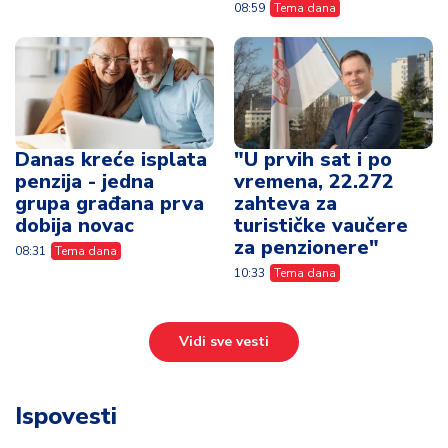
08:59
Tema dana
Danas kreće isplata
"U prvih sat i po
penzija - jedna
vremena, 22.272
grupa građana prva
zahteva za
dobija novac
turističke vaučere
za penzionere"
08:31
Tema dana
10:33
Tema dana
Vidi sve vesti
Ispovesti