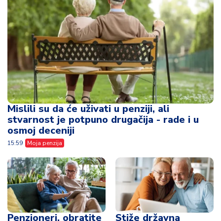
Mislili su da će uživati u penziji, ali
stvarnost je potpuno drugačija - rade i u
osmoj deceniji
15:59
Moja penzija
Penzioneri, obratite
Stiže državna