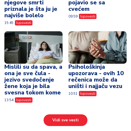
njegove smrti
pojavio se sa
priznala je šta ju je
cvećem
najviše bolelo
09:59
Ispovesti
15:45
Ispovesti
Mislili su da spava, a
Psihološkinja
ona je sve čula -
upozorava - ovih 10
jezivo svedočenje
rečenica može da
žene koja je bila
uništi i najjaču vezu
svesna tokom kome
10:51
Ispovesti
13:54
Ispovesti
Vidi sve vesti