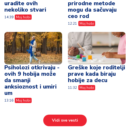
uradite ovih
prirodne metode
nekoliko stvari
mogu da sačuvaju
ceo rod
14:39
Moj hobi
12:21
Moj hobi
Psiholozi otkrivaju -
Greške koje roditelji
ovih 9 hobija može
prave kada biraju
da smanji
hobije za decu
anksioznost i umiri
11:32
Moj hobi
um
13:16
Moj hobi
Vidi sve vesti