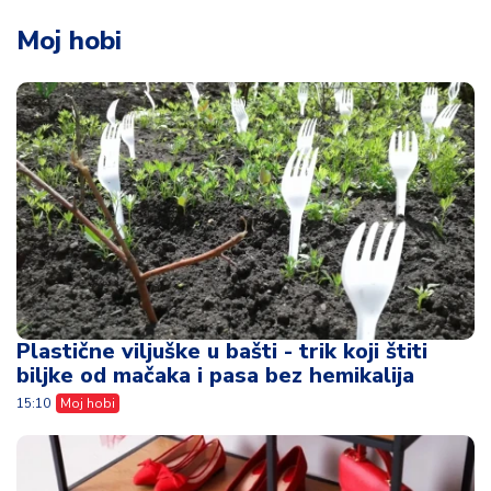
Moj hobi
Plastične viljuške u bašti - trik koji štiti
biljke od mačaka i pasa bez hemikalija
15:10
Moj hobi