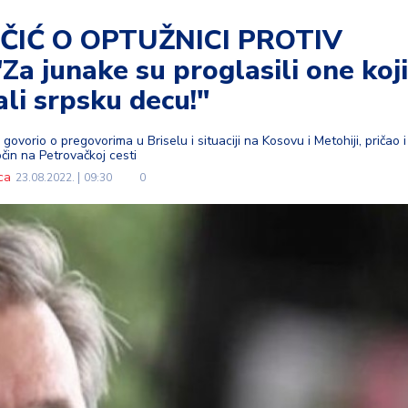
ČIĆ O OPTUŽNICI PROTIV
 junake su proglasili one koji
ali srpsku decu!"
ovorio o pregovorima u Briselu i situaciji na Kosovu i Metohiji, pričao i
očin na Petrovačkoj cesti
ca
23.08.2022.
09:30
0