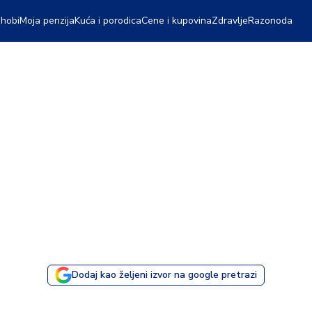
 hobi
Moja penzija
Kuća i porodica
Cene i kupovina
Zdravlje
Razonoda
Dodaj kao željeni izvor na google pretrazi