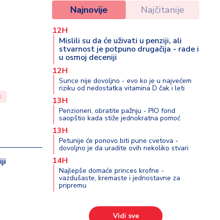
Najnovije
Najčitanije
12H
Mislili su da će uživati u penziji, ali
stvarnost je potpuno drugačija - rade i
u osmoj deceniji
12H
Sunce nije dovoljno - evo ko je u najvećem
riziku od nedostatka vitamina D čak i leti
I
13H
Penzioneri, obratite pažnju - PIO fond
saopštio kada stiže jednokratna pomoć
13H
Petunije će ponovo biti pune cvetova -
dovoljno je da uradite ovih nekoliko stvari
14H
ji
Najlepše domaće princes krofne -
vazdušaste, kremaste i jednostavne za
pripremu
Vidi sve