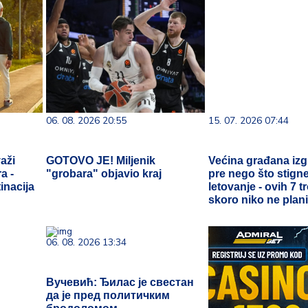
06. 08. 2026 20:55
15. 07. 2026 07:44
aži
GOTOVO JE! Miljenik
Većina građana iz
a -
"grobara" objavio kraj
pre nego što stign
inacija
letovanje - ovih 7 
skoro niko ne plani
06. 08. 2026 13:34
Вучевић: Ђилас је свестан
да је пред политичким