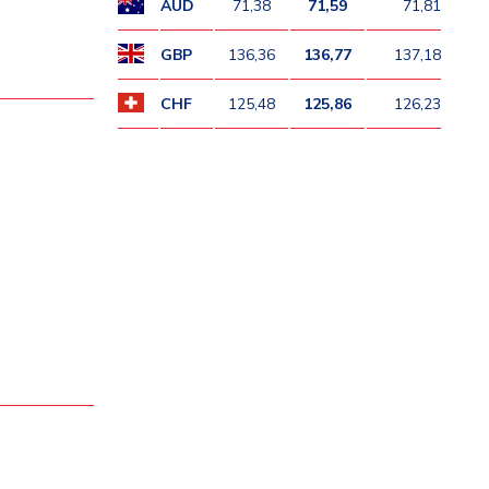
AUD
71,38
71,59
71,81
GBP
136,36
136,77
137,18
CHF
125,48
125,86
126,23