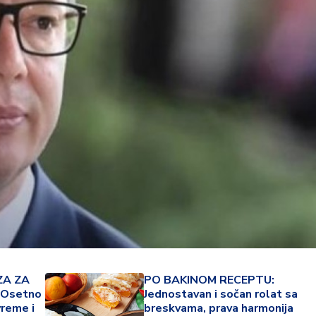
34 °
Lozni
A ZA
PO BAKINOM RECEPTU:
 Osetno
Jednostavan i sočan rolat sa
vreme i
breskvama, prava harmonija