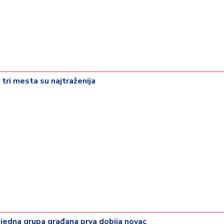
 tri mesta su najtraženija
 jedna grupa građana prva dobija novac