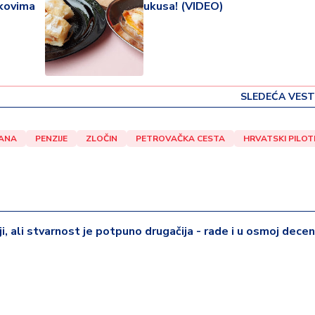
skovima
ukusa! (VIDEO)
SLEDEĆA VEST
ANA
PENZIJE
ZLOČIN
PETROVAČKA CESTA
HRVATSKI PILOT
iji, ali stvarnost je potpuno drugačija - rade i u osmoj deceni