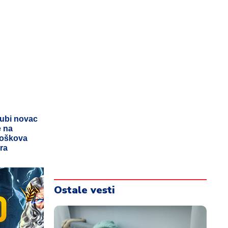
gubi novac
e na
troškova
ra
Ostale vesti