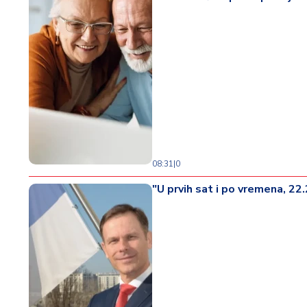
08:31
|
0
"U prvih sat i po vremena, 22