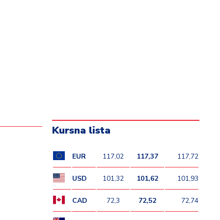
Kursna lista
EUR
117,02
117,37
117,72
USD
101,32
101,62
101,93
CAD
72,3
72,52
72,74