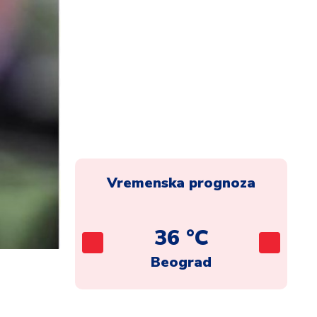
Vremenska prognoza
C
36 °C
ca
Beograd