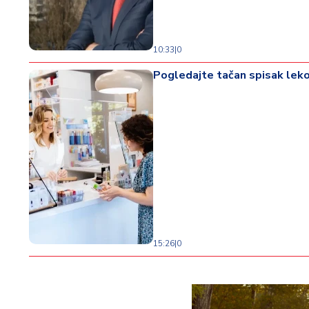
10:33
|
0
Pogledajte tačan spisak lekov
15:26
|
0