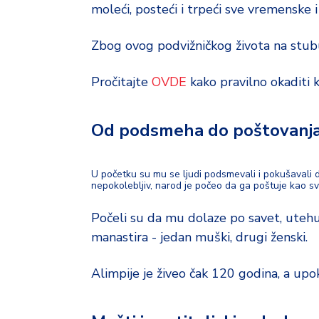
d
moleći, posteći i trpeći sve vremenske i
a
Zbog ovog podvižničkog života na stubu,
Pročitajte
OVDE
kako pravilno okaditi 
Od podsmeha do poštovanj
U početku su mu se ljudi podsmevali i pokušavali d
nepokolebljiv, narod je počeo da ga poštuje kao s
Počeli su da mu dolaze po savet, utehu
manastira - jedan muški, drugi ženski.
Alimpije je živeo čak 120 godina, a upok