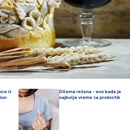
ice iz
Dilema rešena - evo kada je
34 °
ion
najbolje vreme za probiotik
Lozni