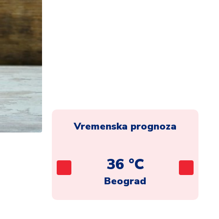
Vremenska prognoza
C
36 °C
ca
Beograd