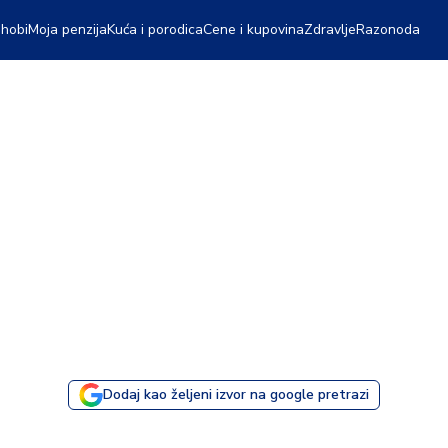
 hobi
Moja penzija
Kuća i porodica
Cene i kupovina
Zdravlje
Razonoda
Dodaj kao željeni izvor na google pretrazi