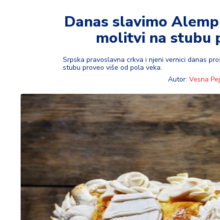
t
i
Danas slavimo Alempije
molitvi na stubu 
M
oj
h
Srpska pravoslavna crkva i njeni vernici danas pros
stubu proveo više od pola veka.
o
Autor:
Vesna Pej
bi
M
oj
a
p
e
n
zij
a
K
u