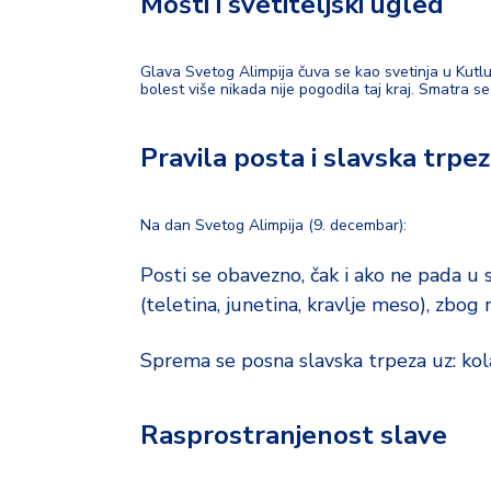
Mošti i svetiteljski ugled
Glava Svetog Alimpija čuva se kao svetinja u Kutl
bolest više nikada nije pogodila taj kraj. Smatra s
Pravila posta i slavska trpe
Na dan Svetog Alimpija (9. decembar):
Posti se obavezno, čak i ako ne pada u 
(teletina, junetina, kravlje meso), zb
Sprema se posna slavska trpeza uz: kolač
Rasprostranjenost slave