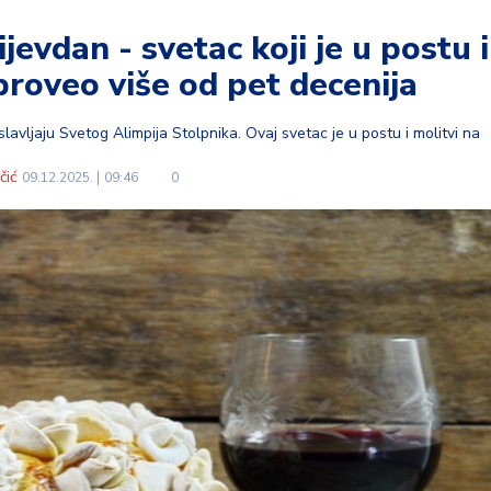
vdan - svetac koji je u postu i
proveo više od pet decenija
lavljaju Svetog Alimpija Stolpnika. Ovaj svetac je u postu i molitvi na
čić
09.12.2025.
09:46
0