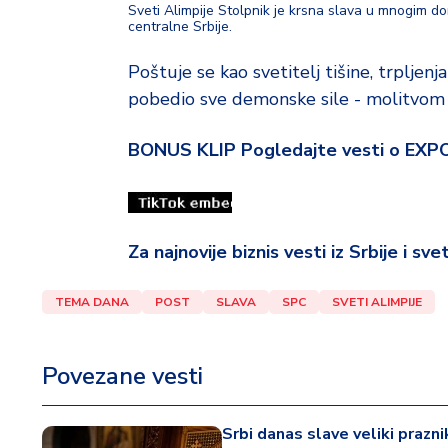
Sveti Alimpije Stolpnik je krsna slava u mnogim dom
centralne Srbije.
Poštuje se kao svetitelj tišine, trpljenja
pobedio sve demonske sile - molitvom 
BONUS KLIP Pogledajte vesti o EXP
Za najnovije biznis vesti iz Srbije i sv
TEMA DANA
POST
SLAVA
SPC
SVETI ALIMPIJE
Povezane vesti
Srbi danas slave veliki prazni