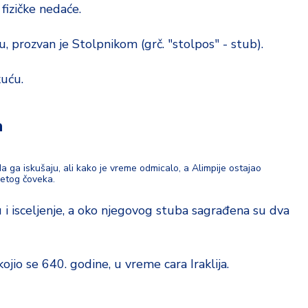
 fizičke nedaće.
 prozvan je Stolpnikom (grč. "stolpos" - stub).
kuću.
a
a ga iskušaju, ali kako je vreme odmicalo, a Alimpije ostajao
vetog čoveka.
 i isceljenje, a oko njegovog stuba sagrađena su dva
ojio se 640. godine, u vreme cara Iraklija.