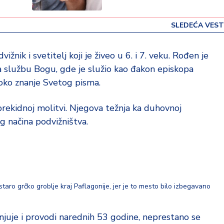
SLEDEĆA VEST
ižnik i svetitelj koji je živeo u 6. i 7. veku. Rođen je
na službu Bogu, gde je služio kao đakon episkopa
oko znanje Svetog pisma.
eprekidnoj molitvi. Njegova težnja ka duhovnoj
g načina podvižništva.
o
staro grčko groblje kraj Paflagonije, jer je to mesto bilo izbegavano
njuje i provodi narednih 53 godine, neprestano se