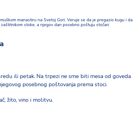
umuškom manastiru na Svetoj Gori. Veruje se da je pregazio kugu i da
e zaštitnikom stoke, a njegov dan posebno poštuju stočari.
za
sredu ili petak. Na trpezi ne sme biti mesa od goveda
og njegovog posebnog poštovanja prema stoci.
, žito, vino i molitvu.