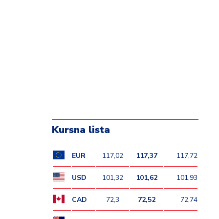
Kursna lista
EUR
117,02
117,37
117,72
USD
101,32
101,62
101,93
CAD
72,3
72,52
72,74