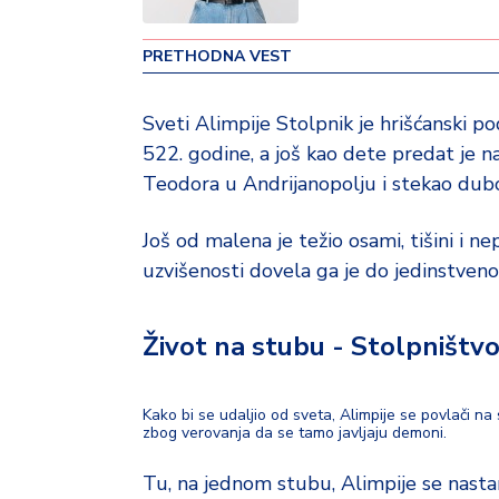
v
i
PRETHODNA VEST
n
a
Sveti Alimpije Stolpnik je hrišćanski podv
Z
522. godine, a još kao dete predat je 
d
Teodora u Andrijanopolju i stekao dub
r
a
Još od malena je težio osami, tišini i n
v
uzvišenosti dovela ga je do jedinstveno
lj
e
Život na stubu - Stolpništv
R
a
z
Kako bi se udaljio od sveta, Alimpije se povlači na 
o
zbog verovanja da se tamo javljaju demoni.
n
o
Tu, na jednom stubu, Alimpije se nasta