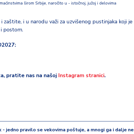
aćinstvima širom Srbije, naročito u - istočnoj, južoj i delovima
 i zaštite, i u narodu važi za uzvišenog pustinjaka koji je
i postom.
O2027:
eta, pratite nas na našoj
Instagram stranici
.
k - jedno pravilo se vekovima poštuje, a mnogi ga i dalje ne