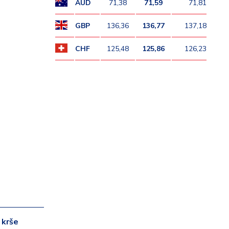
AUD
71,38
71,59
71,81
GBP
136,36
136,77
137,18
CHF
125,48
125,86
126,23
 krše