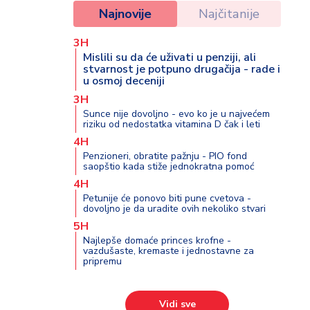
Najnovije
Najčitanije
3H
Mislili su da će uživati u penziji, ali
stvarnost je potpuno drugačija - rade i
u osmoj deceniji
3H
Sunce nije dovoljno - evo ko je u najvećem
riziku od nedostatka vitamina D čak i leti
4H
Penzioneri, obratite pažnju - PIO fond
saopštio kada stiže jednokratna pomoć
4H
Petunije će ponovo biti pune cvetova -
dovoljno je da uradite ovih nekoliko stvari
5H
Najlepše domaće princes krofne -
vazdušaste, kremaste i jednostavne za
pripremu
Vidi sve