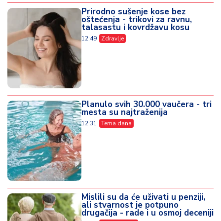
o
Prirodno sušenje kose bez
v
oštećenja - trikovi za ravnu,
i
talasastu i kovrdžavu kosu
n
12:49
Zdravlje
a
Z
d
r
a
Planulo svih 30.000 vaučera - tri
mesta su najtraženija
v
12:31
Tema dana
lj
e
R
a
z
o
Mislili su da će uživati u penziji,
n
ali stvarnost je potpuno
drugačija - rade i u osmoj deceniji
o