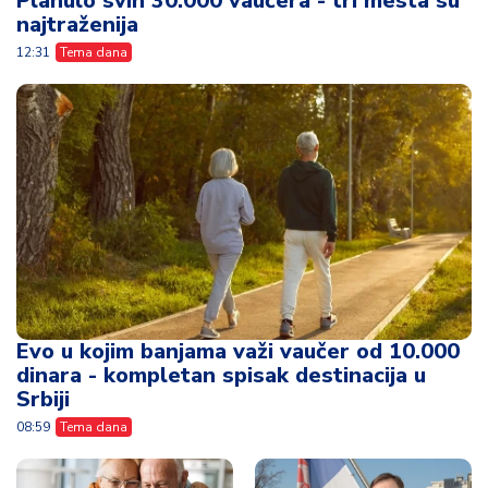
Planulo svih 30.000 vaučera - tri mesta su
najtraženija
12:31
Tema dana
Evo u kojim banjama važi vaučer od 10.000
dinara - kompletan spisak destinacija u
Srbiji
08:59
Tema dana