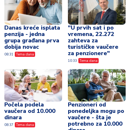
Danas kreće isplata
"U prvih sat i po
penzija - jedna
vremena, 22.272
grupa građana prva
zahteva za
dobija novac
turističke vaučere
za penzionere"
08:31
Tema dana
10:33
Tema dana
Počela podela
Penzioneri od
vaučera od 10.000
ponedeljka mogu po
dinara
vaučere - šta je
potrebno za 10.000
08:37
Tema dana