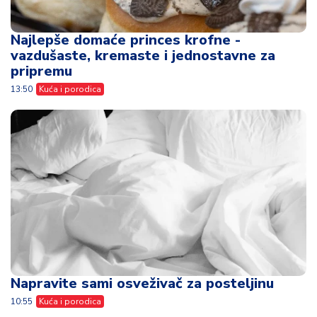
Najlepše domaće princes krofne -
vazdušaste, kremaste i jednostavne za
pripremu
13:50
Kuća i porodica
Napravite sami osveživač za posteljinu
10:55
Kuća i porodica