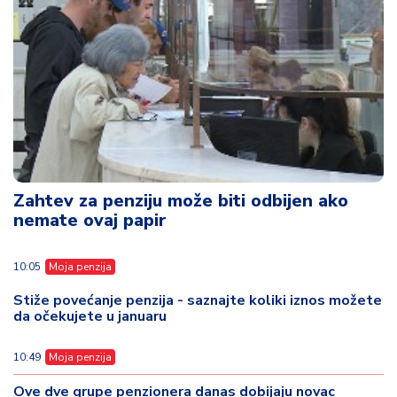
Zahtev za penziju može biti odbijen ako
nemate ovaj papir
10:05
Moja penzija
Stiže povećanje penzija - saznajte koliki iznos možete
da očekujete u januaru
10:49
Moja penzija
Ove dve grupe penzionera danas dobijaju novac