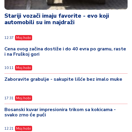
Stariji vozači imaju favorite - evo koji
automobili su im najdraži
12:37
Moj hobi
Cena ovog začina dostiže i do 40 evra po gramu, raste
i na Fruškoj gori
10:11
Moj hobi
Zaboravite grabulje - sakupite lišće bez imalo muke
17:31
Moj hobi
Bosanski kuvar impresionira trikom sa kokicama -
svako zrno će pući
12:21
Moj hobi