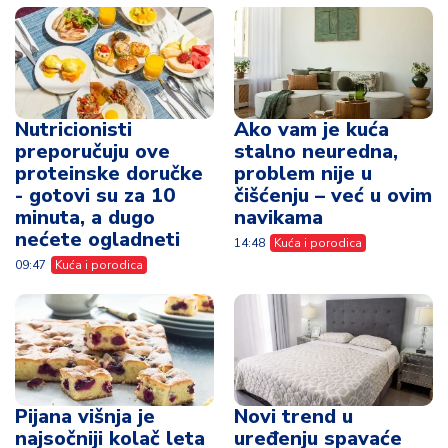
Nutricionisti
Ako vam je kuća
preporučuju ove
stalno neuredna,
proteinske doručke
problem nije u
- gotovi su za 10
čišćenju – već u ovim
minuta, a dugo
navikama
nećete ogladneti
14:48
Kuća i porodica
09:47
Kuća i porodica
Pijana višnja je
Novi trend u
najsočniji kolač leta
uređenju spavaće