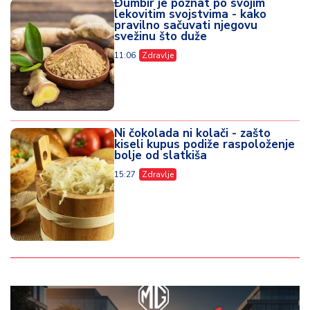
Đumbir je poznat po svojim
lekovitim svojstvima - kako
pravilno sačuvati njegovu
svežinu što duže
11:06
Zdravlje
Ni čokolada ni kolači - zašto
kiseli kupus podiže raspoloženje
bolje od slatkiša
15:27
Zdravlje