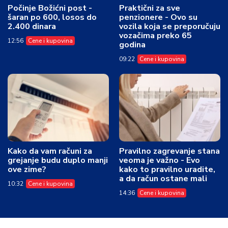
Počinje Božićni post -
Praktični za sve
šaran po 600, losos do
penzionere - Ovo su
2.400 dinara
vozila koja se preporučuju
vozačima preko 65
12:56
Cene i kupovina
godina
09:22
Cene i kupovina
Kako da vam računi za
Pravilno zagrevanje stana
grejanje budu duplo manji
veoma je važno - Evo
ove zime?
kako to pravilno uradite,
a da račun ostane mali
10:32
Cene i kupovina
14:36
Cene i kupovina