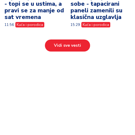
- topi se u ustima, a
sobe - tapacirani
pravi se za manje od
paneli zamenili su
sat vremena
klasična uzglavlja
11:56
Kuća i porodica
15:29
Kuća i porodica
Vidi sve vesti