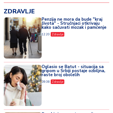
ZDRAVLJE
Penzija ne mora da bude "kraj
života" - Stručnjaci otkrivaju
kako sačuvati mozak i pamćenje
12:20
Zdravlje
Oglasio se Batut - situacija sa
gripom u Srbiji postaje ozbiljna,
raste broj obolelih
09:38
Zdravlje