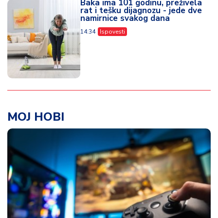
Baka ima 101 godinu, preživela
rat i tešku dijagnozu - jede dve
namirnice svakog dana
14:34
Ispovesti
MOJ HOBI