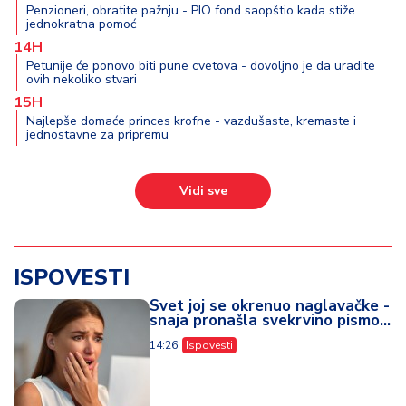
Penzioneri, obratite pažnju - PIO fond saopštio kada stiže
jednokratna pomoć
14H
Petunije će ponovo biti pune cvetova - dovoljno je da uradite
ovih nekoliko stvari
15H
Najlepše domaće princes krofne - vazdušaste, kremaste i
jednostavne za pripremu
Vidi sve
ISPOVESTI
Svet joj se okrenuo naglavačke -
snaja pronašla svekrvino pismo...
14:26
Ispovesti