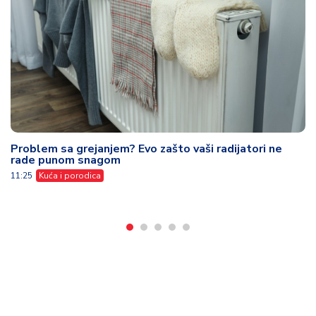
Og
oz
09
Problem sa grejanjem? Evo zašto vaši radijatori ne
rade punom snagom
a
11:25
Kuća i porodica