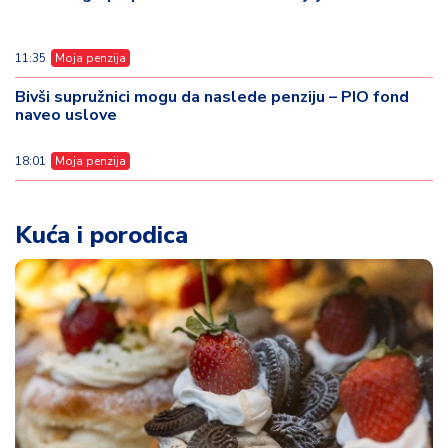
11:35
Moja penzija
Bivši supružnici mogu da naslede penziju – PIO fond
naveo uslove
18:01
Moja penzija
Kuća i porodica