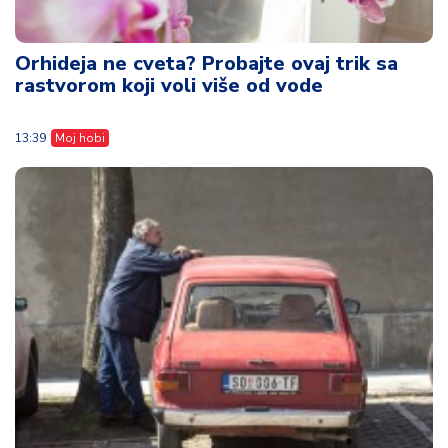
Orhideja ne cveta? Probajte ovaj trik sa
rastvorom koji voli više od vode
13:39
Moj hobi