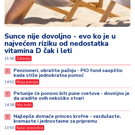
u
ć
a
i
p
Sunce nije dovoljno - evo ko je u
o
r
najvećem riziku od nedostatka
o
vitamina D čak i leti
d
15:36
Zdravlje
ic
a
Penzioneri, obratite pažnju - PIO fond saopštio
kada stiže jednokratna pomoć
14:52
Moja penzija
C
e
Petunije će ponovo biti pune cvetova - dovoljno je
n
da uradite ovih nekoliko stvari
e
14:39
Moj hobi
i
Najlepše domaće princes krofne - vazdušaste,
k
kremaste i jednostavne za pripremu
u
13:50
Kuća i porodica
p