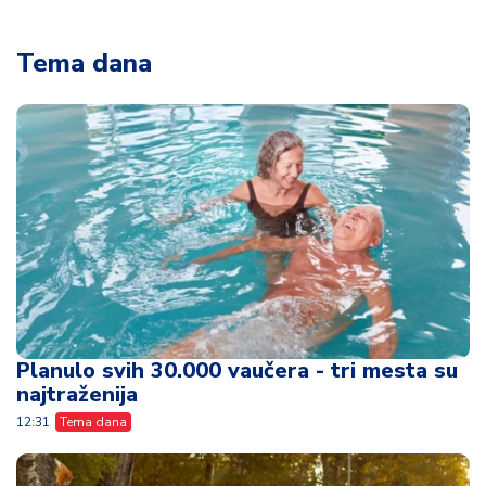
Tema dana
Planulo svih 30.000 vaučera - tri mesta su
najtraženija
12:31
Tema dana