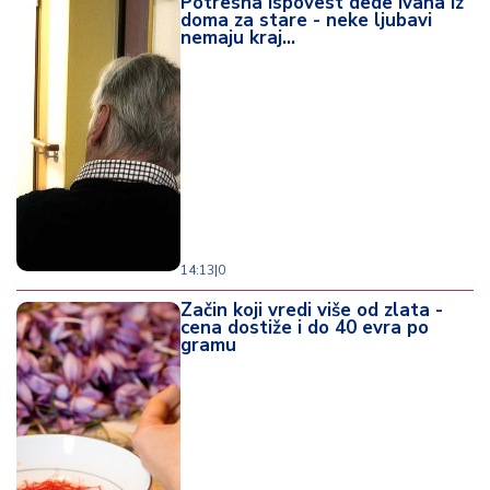
Potresna ispovest dede Ivana iz
doma za stare - neke ljubavi
nemaju kraj...
14:13
|
0
Začin koji vredi više od zlata -
cena dostiže i do 40 evra po
gramu