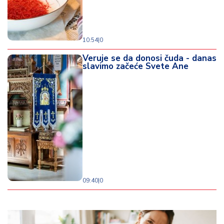
10:54
|
0
Veruje se da donosi čuda - danas
slavimo začeće Svete Ane
09:40
|
0