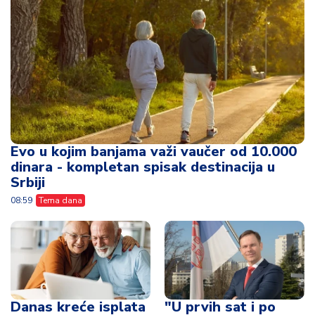
Evo u kojim banjama važi vaučer od 10.000
dinara - kompletan spisak destinacija u
Srbiji
08:59
Tema dana
Danas kreće isplata
"U prvih sat i po