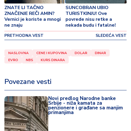
o
ZNATE LI TAČNO
SUNCOBRAN UBIO
v
ZNAČENJE REČI AMIN?
TURISTKINJU! Ove
i
Vernici je koriste a mnogi
povrede nisu retke a
n
ne znaju
nekada budu i fatalne!
a
PRETHODNA VEST
SLEDEĆA VEST
Z
d
NASLOVNA
CENE I KUPOVINA
DOLAR
DINAR
r
EVRO
NBS
KURS DINARA
a
v
lj
Povezane vesti
e
R
Novi predlog Narodne banke
a
Srbije - niža kamata za
penzionere i građane sa manjim
z
primanjima
o
n
o