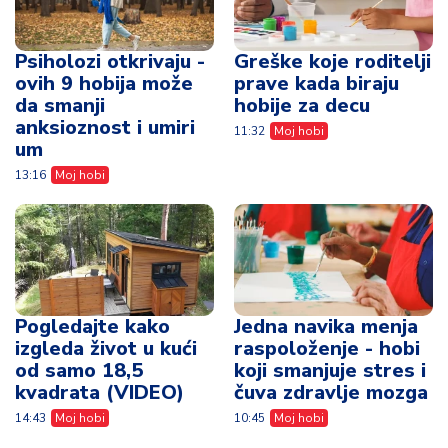
Psiholozi otkrivaju -
Greške koje roditelji
ovih 9 hobija može
prave kada biraju
da smanji
hobije za decu
anksioznost i umiri
11:32
Moj hobi
um
13:16
Moj hobi
Pogledajte kako
Jedna navika menja
izgleda život u kući
raspoloženje - hobi
od samo 18,5
koji smanjuje stres i
kvadrata (VIDEO)
čuva zdravlje mozga
14:43
Moj hobi
10:45
Moj hobi