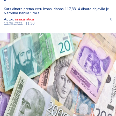
t
Kurs dinara prema evru iznosi danas 117,3314 dinara objavila je
i
Narodna banka Srbije.
Autor:
nina.aralica
0
M
12.08.2022.
11:30
oj
h
o
bi
M
oj
a
p
e
n
zij
a
K