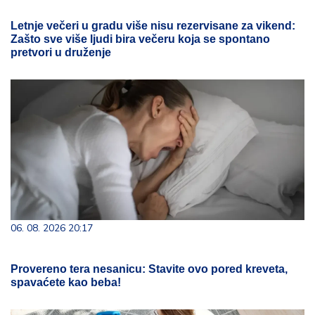
Letnje večeri u gradu više nisu rezervisane za vikend:
Zašto sve više ljudi bira večeru koja se spontano
pretvori u druženje
06. 08. 2026 20:17
Provereno tera nesanicu: Stavite ovo pored kreveta,
spavaćete kao beba!