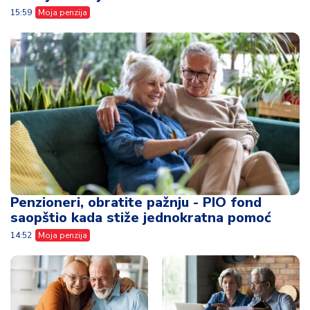
15:59
Moja penzija
Penzioneri, obratite pažnju - PIO fond
saopštio kada stiže jednokratna pomoć
14:52
Moja penzija