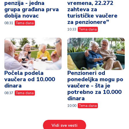
penzija - jedna
vremena, 22.272
grupa građana prva
zahteva za
dobija novac
turističke vaučere
za penzionere"
08:31
Tema dana
10:33
Tema dana
Počela podela
Penzioneri od
vaučera od 10.000
ponedeljka mogu po
dinara
vaučere - šta je
potrebno za 10.000
08:37
Tema dana
dinara
10:00
Tema dana
Vidi sve vesti