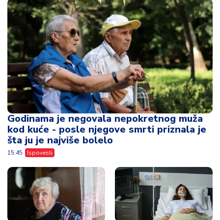
Godinama je negovala nepokretnog muža
kod kuće - posle njegove smrti priznala je
šta ju je najviše bolelo
15:45
Ispovesti