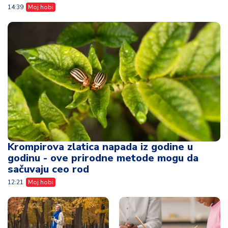
14:39
Moj hobi
Krompirova zlatica napada iz godine u
godinu - ove prirodne metode mogu da
sačuvaju ceo rod
12:21
Moj hobi