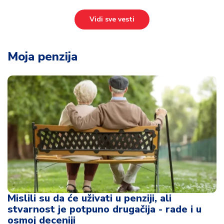
Vidi sve vesti
Moja penzija
Mislili su da će uživati u penziji, ali
stvarnost je potpuno drugačija - rade i u
osmoj deceniji