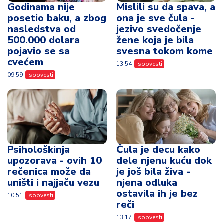
Godinama nije
Mislili su da spava, a
posetio baku, a zbog
ona je sve čula -
nasledstva od
jezivo svedočenje
500.000 dolara
žene koja je bila
pojavio se sa
svesna tokom kome
cvećem
13:54
Ispovesti
09:59
Ispovesti
Psihološkinja
Čula je decu kako
upozorava - ovih 10
dele njenu kuću dok
rečenica može da
je još bila živa -
uništi i najjaču vezu
njena odluka
ostavila ih je bez
10:51
Ispovesti
reči
13:17
Ispovesti