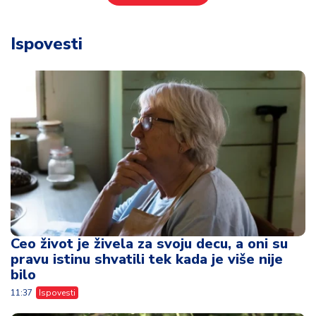
Ispovesti
Ceo život je živela za svoju decu, a oni su
pravu istinu shvatili tek kada je više nije
bilo
11:37
Ispovesti