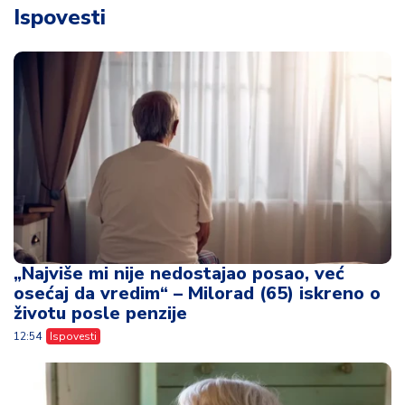
Ispovesti
„Najviše mi nije nedostajao posao, već
osećaj da vredim“ – Milorad (65) iskreno o
životu posle penzije
12:54
Ispovesti