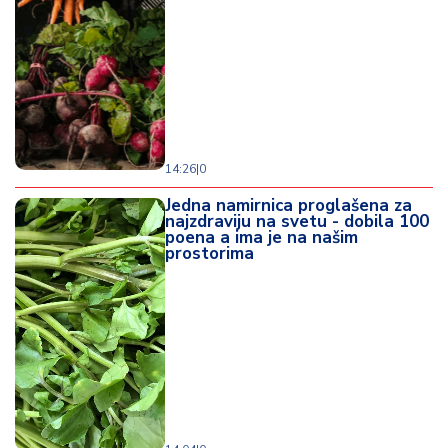
14:26
|
0
Jedna namirnica proglašena za
najzdraviju na svetu - dobila 100
poena a ima je na našim
prostorima