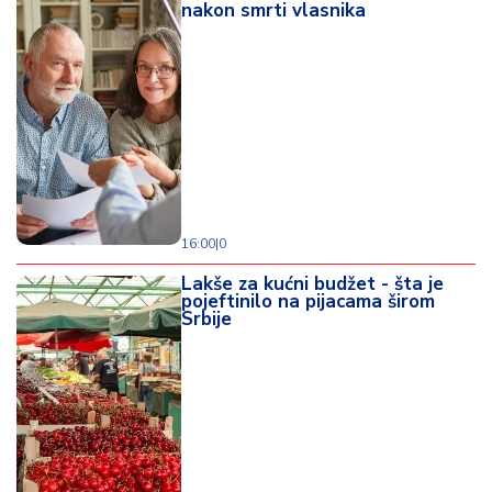
nakon smrti vlasnika
d
a
16:00
|
0
Lakše za kućni budžet - šta je
pojeftinilo na pijacama širom
Srbije