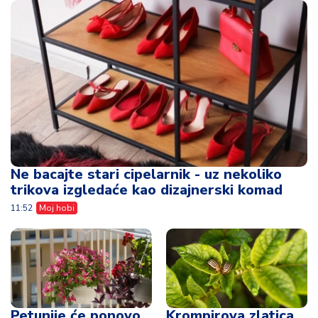
Ne bacajte stari cipelarnik - uz nekoliko
trikova izgledaće kao dizajnerski komad
11:52
Moj hobi
Petunije će ponovo
Krompirova zlatica