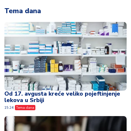
Tema dana
Od 17. avgusta kreće veliko pojeftinjenje
lekova u Srbiji
15:24
Tema dana