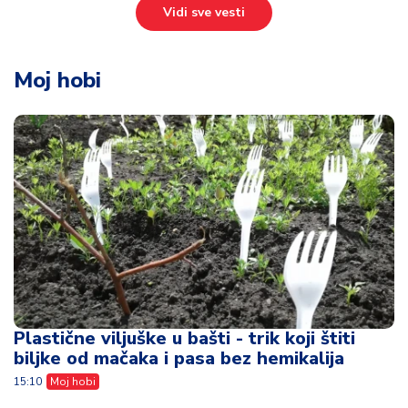
Vidi sve vesti
Moj hobi
Plastične viljuške u bašti - trik koji štiti
biljke od mačaka i pasa bez hemikalija
15:10
Moj hobi