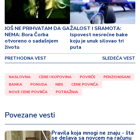
o
v
i
n
JOŠ NE PRIHVATAM DA GA
ŽALOST I SRAMOTA:
a
NEMA: Bora Čorba
Ispovest nesrećne bake
otvoreno o sadašnjem
koju je unuk silovao tri
Z
životu
puta
d
r
PRETHODNA VEST
SLEDEĆA VEST
a
v
NASLOVNA
CENE I KUPOVINA
POVRĆE
PENZIONISANI
lj
BANKA
PONUDA
NBS
CENE POVRĆA
e
NOVE CENE POVRĆA
POTRAŽNJA
R
a
Povezane vesti
z
o
n
Pravila koja mnogi ne znaju - šta
o
se dešava sa novcem na računu