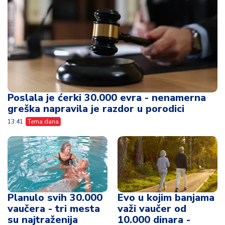
Poslala je ćerki 30.000 evra - nenamerna
greška napravila je razdor u porodici
13:41
Tema dana
Planulo svih 30.000
Evo u kojim banjama
vaučera - tri mesta
važi vaučer od
su najtraženija
10.000 dinara -