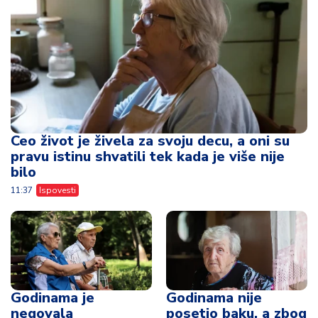
Ceo život je živela za svoju decu, a oni su
pravu istinu shvatili tek kada je više nije
bilo
11:37
Ispovesti
Godinama je
Godinama nije
negovala
posetio baku, a zbog