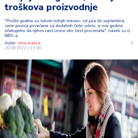
troškova proizvodnje
t
i
"Prošle godine su tokom letnjih meseci, od jula do septembra,
cene povrća povećane za dodatnih četiri odsto, a ove godine
M
očekujemo da njihov rast iznosi oko šest procenata", naveli su iz
oj
NBS-a.
h
Autor:
nina.aralica
0
o
20.08.2022.
12:00
bi
M
oj
a
p
e
n
zij
a
K