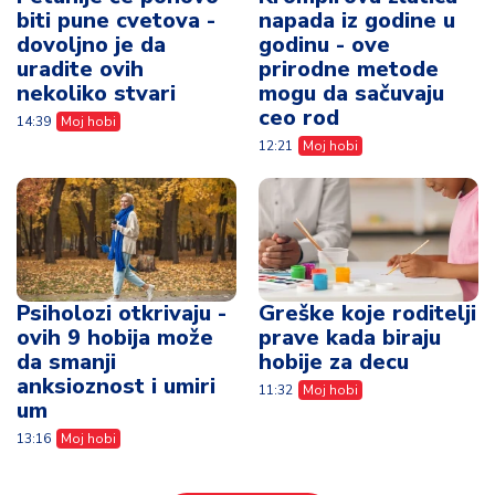
biti pune cvetova -
napada iz godine u
dovoljno je da
godinu - ove
uradite ovih
prirodne metode
nekoliko stvari
mogu da sačuvaju
ceo rod
14:39
Moj hobi
12:21
Moj hobi
Psiholozi otkrivaju -
Greške koje roditelji
ovih 9 hobija može
prave kada biraju
da smanji
hobije za decu
anksioznost i umiri
11:32
Moj hobi
um
13:16
Moj hobi