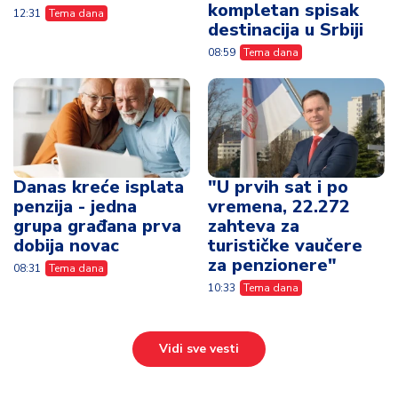
kompletan spisak
12:31
Tema dana
destinacija u Srbiji
08:59
Tema dana
Danas kreće isplata
"U prvih sat i po
penzija - jedna
vremena, 22.272
grupa građana prva
zahteva za
dobija novac
turističke vaučere
za penzionere"
08:31
Tema dana
10:33
Tema dana
Vidi sve vesti