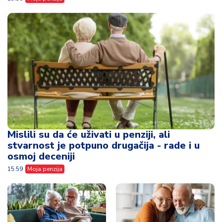
Mislili su da će uživati u penziji, ali
stvarnost je potpuno drugačija - rade i u
osmoj deceniji
15:59
Moja penzija