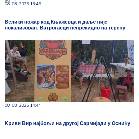
08. 08. 2026 13:46
Велики пожар код Књажевца и даље није
локализован: Ватрогасци непрекидно на терену
08. 08. 2026 14:44
Kриви Вир најбољи на другој Сармијади у Оснићу