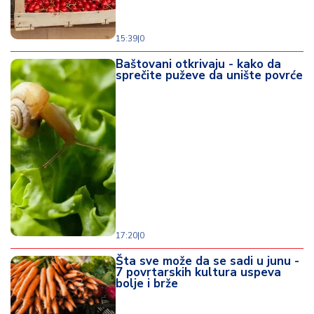
15:39
|
0
Baštovani otkrivaju - kako da
sprečite puževe da unište povrće
17:20
|
0
Šta sve može da se sadi u junu -
7 povrtarskih kultura uspeva
bolje i brže