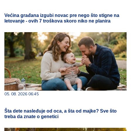
Većina građana izgubi novac pre nego što stigne na
letovanje - ovih 7 troškova skoro niko ne planira
05. 08. 2026 06:45
Šta dete nasleđuje od oca, a šta od majke? Sve što
treba da znate o genetici