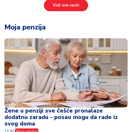
Vidi sve vesti
Moja penzija
Žene u penziji sve češće pronalaze
dodatnu zaradu - posao mogu da rade iz
svog doma
13:30
Moja penzija