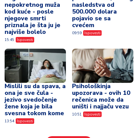
nepokretnog muža
nasledstva od
kod kuće - posle
500.000 dolara
njegove smrti
pojavio se sa
priznala je šta ju je
cvećem
najviše bolelo
09:59
Ispovesti
15:45
Ispovesti
Mislili su da spava, a
Psihološkinja
ona je sve čula -
upozorava - ovih 10
jezivo svedočenje
rečenica može da
žene koja je bila
uništi i najjaču vezu
svesna tokom kome
10:51
Ispovesti
13:54
Ispovesti