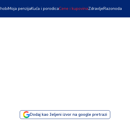
 hobi
Moja penzija
Kuća i porodica
Cene i kupovina
Zdravlje
Razonoda
Dodaj kao željeni izvor na google pretrazi