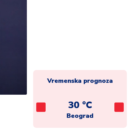
Vremenska prognoza
C
30 °C
ca
Beograd