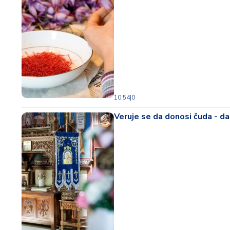
10:54
|
0
Veruje se da donosi čuda - d