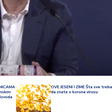
22 °
NICAMA
OVE JESENI I ZIME Šta sve treba
inskim
da znate o korona virusu
Lozni
oizvoda