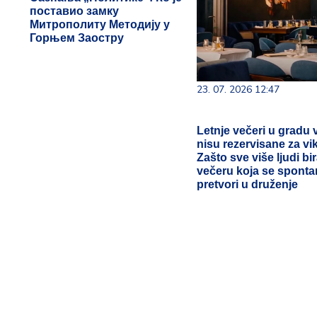
поставио замку
Митрополиту Методију у
Горњем Заостру
23. 07. 2026 12:47
Letnje večeri u gradu 
nisu rezervisane za vi
Zašto sve više ljudi bi
večeru koja se spont
pretvori u druženje