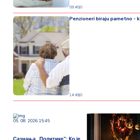
09:40
|
0
Penzioneri biraju pametno - k
14:49
|
0
05. 08. 2026 15:45
Сазнања „Политике”: Ко је