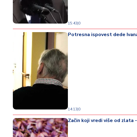
d
a
15:43
|
0
Potresna ispovest dede Ivana 
14:13
|
0
Začin koji vredi više od zlata