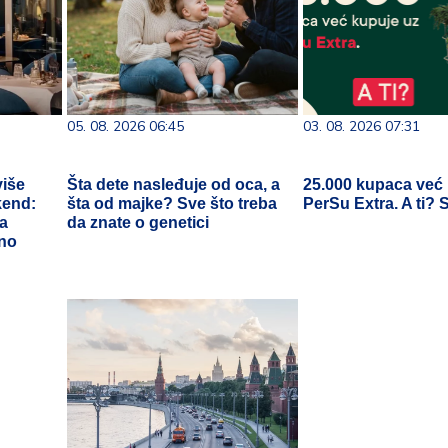
05. 08. 2026 06:45
03. 08. 2026 07:31
više
Šta dete nasleđuje od oca, a
25.000 kupaca već
kend:
šta od majke? Sve što treba
PerSu Extra. A ti? 
ra
da znate o genetici
ano