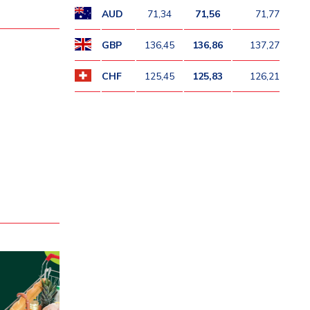
AUD
71,34
71,56
71,77
GBP
136,45
136,86
137,27
CHF
125,45
125,83
126,21