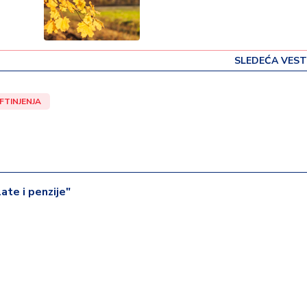
SLEDEĆA VEST
FTINJENJA
late i penzije"