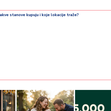
akve stanove kupuju i koje lokacije traže?