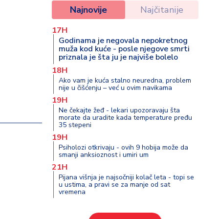
Najnovije
Najčitanije
17H
Godinama je negovala nepokretnog
muža kod kuće - posle njegove smrti
priznala je šta ju je najviše bolelo
18H
Ako vam je kuća stalno neuredna, problem
nije u čišćenju – već u ovim navikama
19H
Ne čekajte žeđ - lekari upozoravaju šta
morate da uradite kada temperature pređu
35 stepeni
19H
Psiholozi otkrivaju - ovih 9 hobija može da
smanji anksioznost i umiri um
21H
Pijana višnja je najsočniji kolač leta - topi se
u ustima, a pravi se za manje od sat
vremena