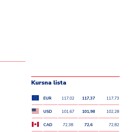
Kursna lista
EUR
117,02
117,37
117,73
USD
101,67
101,98
102,28
CAD
72,38
72,6
72,82