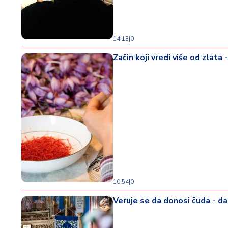
d
a
14:13
|
0
Začin koji vredi više od zlata
10:54
|
0
Veruje se da donosi čuda - d