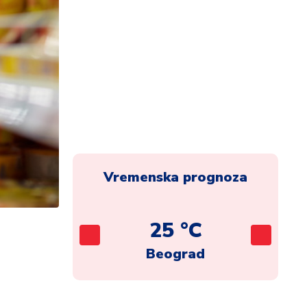
Vremenska prognoza
C
25 °C
ca
Beograd