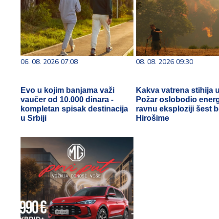
06. 08. 2026 07:08
08. 08. 2026 09:30
Evo u kojim banjama važi
Kakva vatrena stihija 
vaučer od 10.000 dinara -
Požar oslobodio energ
kompletan spisak destinacija
ravnu eksploziji šest 
u Srbiji
Hirošime