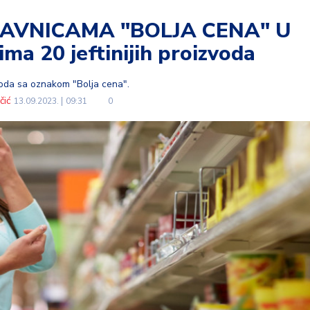
AVNICAMA "BOLJA CENA" U
ima 20 jeftinijih proizvoda
zvoda sa oznakom "Bolja cena".
čić
13.09.2023.
09:31
0