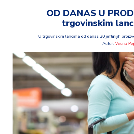
t
i
OD DANAS U PROD
trgovinskim lanc
M
oj
h
U trgovinskim lancima od danas 20 jeftinijih proi
o
Autor:
Vesna Pej
bi
M
oj
a
p
e
n
zij
a
K
u