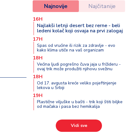
Najnovije
Najčitanije
16H
Najlakši letnji desert bez rerne - beli
ledeni kolač koji osvaja na prvi zalogaj
17H
Spas od vrućine ili rizik za zdravlje - evo
kako klima utiče na vaš organizam
18H
Većina ljudi pogrešno čuva jaja u frižideru -
ovaj trik može produžiti njihovu svežinu
18H
Od 17. avgusta kreće veliko pojeftinjenje
lekova u Srbiji
19H
Plastične viljuške u bašti - trik koji štiti biljke
od mačaka i pasa bez hemikalija
Vidi sve