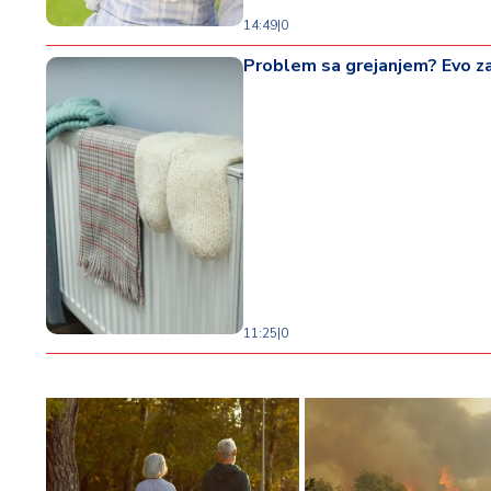
14:49
|
0
Problem sa grejanjem? Evo za
11:25
|
0