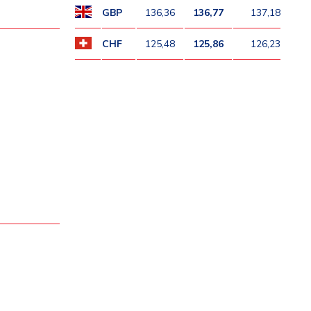
GBP
136,36
136,77
137,18
CHF
125,48
125,86
126,23