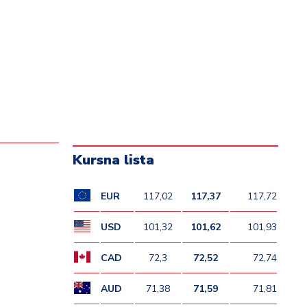
Kursna lista
EUR
117,02
117,37
117,72
USD
101,32
101,62
101,93
CAD
72,3
72,52
72,74
AUD
71,38
71,59
71,81