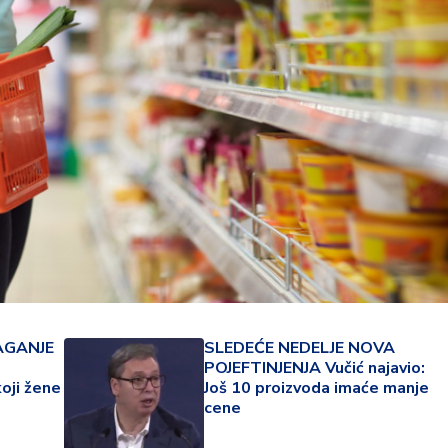
23 °
AGANJE
SLEDEĆE NEDELJE NOVA
POJEFTINJENJA Vučić najavio:
Lozni
oji žene
Još 10 proizvoda imaće manje
cene