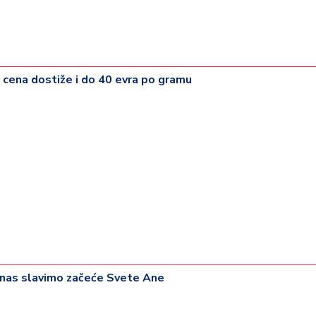
 - cena dostiže i do 40 evra po gramu
anas slavimo začeće Svete Ane