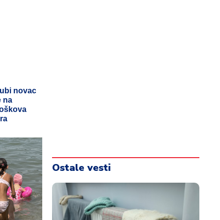
gubi novac
e na
troškova
ra
Ostale vesti