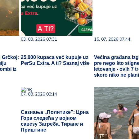
03. 08. 2026 07:31
15. 07. 2026 07:44
u Grčkoj:
25.000 kupaca već kupuje uz
Većina građana iz
iju
PerSu Extra. A ti? Saznaj više
pre nego što stign
bombi iz
letovanje - ovih 7 
skoro niko ne plani
07. 08. 2026 09:14
Сазнања „Политике”: Црна
Гора следећа у војном
савезу Загреба, Тиране и
Приштине