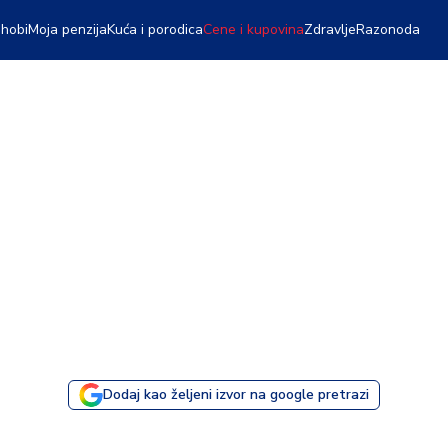
 hobi
Moja penzija
Kuća i porodica
Cene i kupovina
Zdravlje
Razonoda
Dodaj kao željeni izvor na google pretrazi