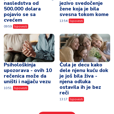
nasledstva od
jezivo svedočenje
500.000 dolara
žene koja je bila
pojavio se sa
svesna tokom kome
cvećem
13:54
Ispovesti
09:59
Ispovesti
Psihološkinja
Čula je decu kako
upozorava - ovih 10
dele njenu kuću dok
rečenica može da
je još bila živa -
uništi i najjaču vezu
njena odluka
ostavila ih je bez
10:51
Ispovesti
reči
13:17
Ispovesti