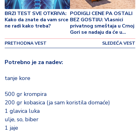
p
o
BRZI TEST SVE OTKRIVA:
PODIGLI CENE PA OSTALI
v
Kako da znate da vam srce
BEZ GOSTIJU: Vlasnici
i
ne radi kako treba?
privatnog smeštaja u Crnoj
n
Gori se nadaju da će u
a
septembru da nadoknade
PRETHODNA VEST
SLEDEĆA VEST
propušteno!
Z
d
Potrebno je za nadev:
r
a
tanje kore
v
lj
e
500 gr krompira
200 gr kobasica (ja sam koristila domaće)
R
1 glavica luka
a
ulje, so, biber
z
1 jaje
o
n