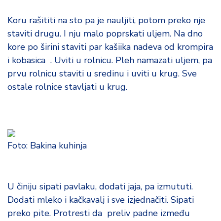
Koru rašititi na sto pa je nauljiti, potom preko nje
staviti drugu. I nju malo poprskati uljem. Na dno
kore po širini staviti par kašiika nadeva od krompira
i kobasica . Uviti u rolnicu. Pleh namazati uljem, pa
prvu rolnicu staviti u sredinu i uviti u krug. Sve
ostale rolnice stavljati u krug.
Foto: Bakina kuhinja
U činiju sipati pavlaku, dodati jaja, pa izmututi.
Dodati mleko i kačkavalj i sve izjednačiti. Sipati
preko pite. Protresti da preliv padne između