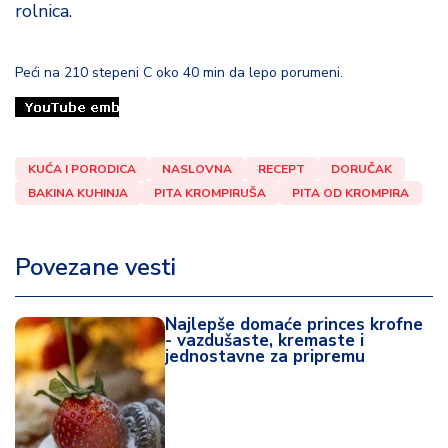
rolnica.
Peći na 210 stepeni C oko 40 min da lepo porumeni.
KUĆA I PORODICA
NASLOVNA
RECEPT
DORUČAK
BAKINA KUHINJA
PITA KROMPIRUŠA
PITA OD KROMPIRA
Povezane vesti
Najlepše domaće princes krofne
- vazdušaste, kremaste i
jednostavne za pripremu