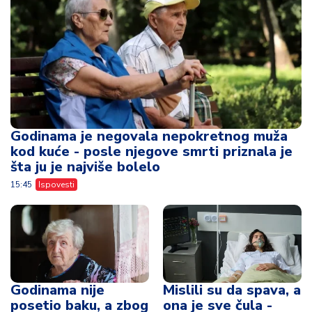
Godinama je negovala nepokretnog muža
kod kuće - posle njegove smrti priznala je
šta ju je najviše bolelo
15:45
Ispovesti
Godinama nije
Mislili su da spava, a
posetio baku, a zbog
ona je sve čula -