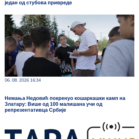
један од стубова привреде
06. 08. 2026 16:34
Немања Недовић покренуо кошаркашки камп на
Златару: Више од 100 малишана учи од
репрезентативца Србије