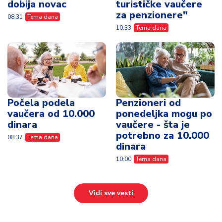
dobija novac
turističke vaučere
za penzionere"
08:31
Tema dana
10:33
Tema dana
Počela podela
Penzioneri od
vaučera od 10.000
ponedeljka mogu po
dinara
vaučere - šta je
potrebno za 10.000
08:37
Tema dana
dinara
10:00
Tema dana
Vidi sve vesti