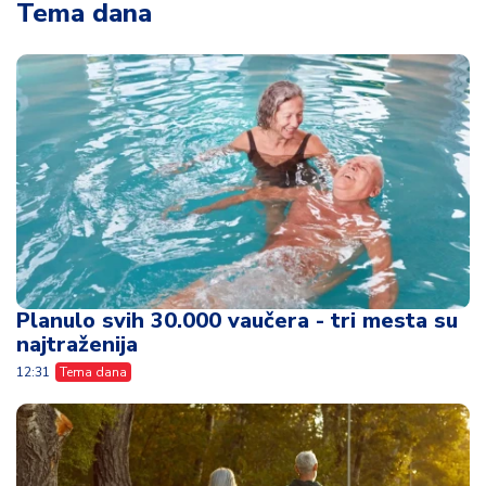
Tema dana
Planulo svih 30.000 vaučera - tri mesta su
najtraženija
12:31
Tema dana