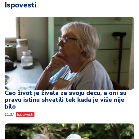
Ispovesti
Ceo život je živela za svoju decu, a oni su
pravu istinu shvatili tek kada je više nije
bilo
11:37
Ispovesti