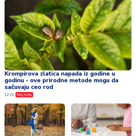
Krompirova zlatica napada iz godine u
godinu - ove prirodne metode mogu da
sačuvaju ceo rod
12:21
Moj hobi