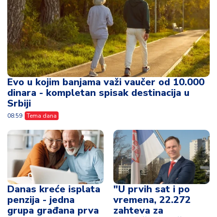
Evo u kojim banjama važi vaučer od 10.000
dinara - kompletan spisak destinacija u
Srbiji
08:59
Tema dana
Danas kreće isplata
"U prvih sat i po
penzija - jedna
vremena, 22.272
grupa građana prva
zahteva za