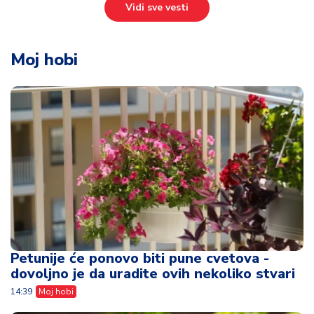
Vidi sve vesti
Moj hobi
Petunije će ponovo biti pune cvetova -
dovoljno je da uradite ovih nekoliko stvari
14:39
Moj hobi