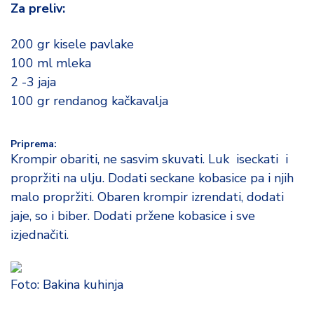
o
Za preliv:
d
a
200 gr kisele pavlake
100 ml mleka
2 -3 jaja
100 gr rendanog kačkavalja
Priprema:
Krompir obariti, ne sasvim skuvati. Luk iseckati i
propržiti na ulju. Dodati seckane kobasice pa i njih
malo propržiti. Obaren krompir izrendati, dodati
jaje, so i biber. Dodati pržene kobasice i sve
izjednačiti.
Foto: Bakina kuhinja