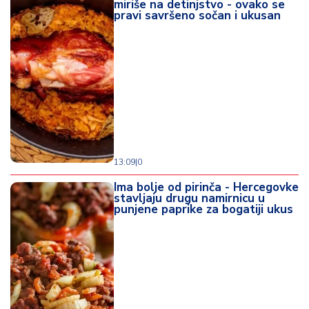
miriše na detinjstvo - ovako se
pravi savršeno sočan i ukusan
13:09
|
0
Ima bolje od pirinča - Hercegovke
stavljaju drugu namirnicu u
punjene paprike za bogatiji ukus