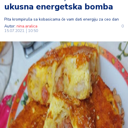
ukusna energetska bomba
t
i
Pita krompiruša sa kobasicama će vam dati energiju za ceo dan
M
Autor:
nina.aralica
0
15.07.2021.
10:50
oj
h
o
bi
M
oj
a
p
e
n
zij
a
K