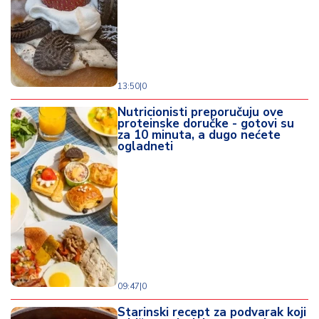
13:50
|
0
Nutricionisti preporučuju ove
proteinske doručke - gotovi su
za 10 minuta, a dugo nećete
ogladneti
09:47
|
0
Starinski recept za podvarak koji