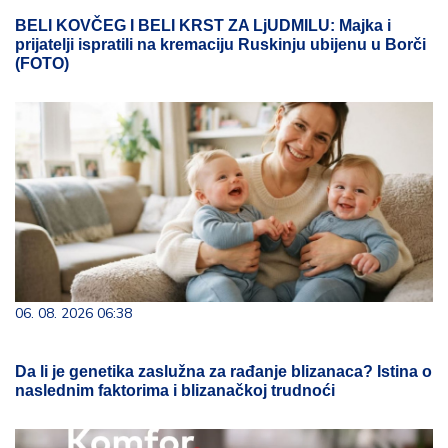
BELI KOVČEG I BELI KRST ZA LjUDMILU: Majka i
prijatelji ispratili na kremaciju Ruskinju ubijenu u Borči
(FOTO)
06. 08. 2026 06:38
Da li je genetika zaslužna za rađanje blizanaca? Istina o
naslednim faktorima i blizanačkoj trudnoći