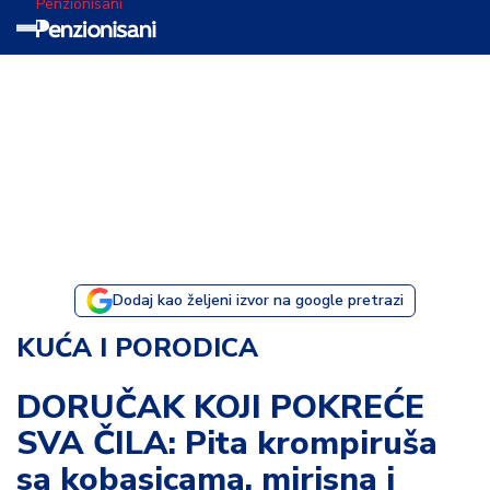
Penzionisani
T
e
m
a
d
a
n
a
Dodaj kao željeni izvor na google pretrazi
I
KUĆA I PORODICA
s
p
DORUČAK KOJI POKREĆE
o
SVA ČILA: Pita krompiruša
v
e
sa kobasicama, mirisna i
s