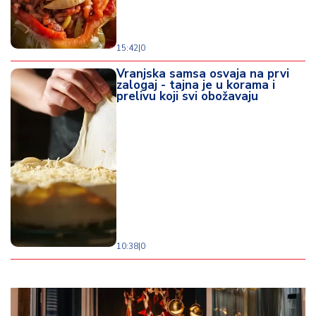
15:42
|
0
Vranjska samsa osvaja na prvi
zalogaj - tajna je u korama i
prelivu koji svi obožavaju
10:38
|
0