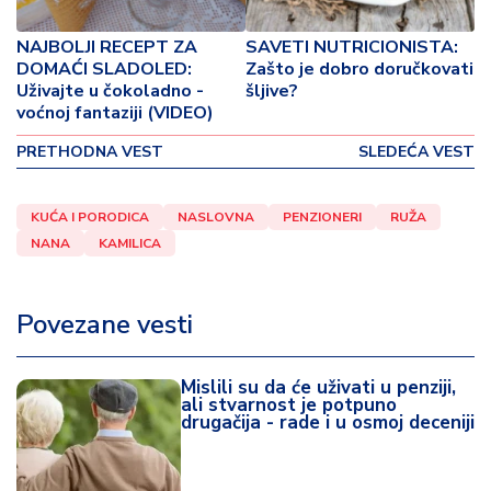
p
o
NAJBOLJI RECEPT ZA
SAVETI NUTRICIONISTA:
v
DOMAĆI SLADOLED:
Zašto je dobro doručkovati
i
Uživajte u čokoladno -
šljive?
n
voćnoj fantaziji (VIDEO)
a
PRETHODNA VEST
SLEDEĆA VEST
Z
d
KUĆA I PORODICA
NASLOVNA
PENZIONERI
RUŽA
r
NANA
KAMILICA
a
v
lj
Povezane vesti
e
R
Mislili su da će uživati u penziji,
ali stvarnost je potpuno
a
drugačija - rade i u osmoj deceniji
z
o
n