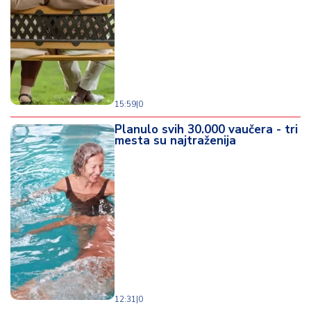
o
d
a
15:59
|
0
Planulo svih 30.000 vaučera - tri
mesta su najtraženija
12:31
|
0