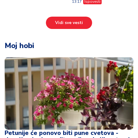
13:17
Ispovesti
Vidi sve vesti
Moj hobi
Petunije će ponovo biti pune cvetova -