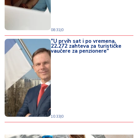
08:31
|
0
"U prvih sat i po vremena,
22.272 zahteva za turističke
vaučere za penzionere"
10:33
|
0