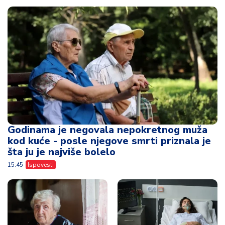
Godinama je negovala nepokretnog muža
kod kuće - posle njegove smrti priznala je
šta ju je najviše bolelo
15:45
Ispovesti