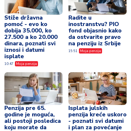
Stiže državna
Radite u
pomoć - evo ko
inostranstvu? PIO
dobija 35.000, ko
fond objasnio kako
27.500 a ko 20.000
da ostvarite pravo
dinara, poznati svi
na penziju iz Srbije
iznosi i datumi
15:51
Moja penzija
isplate
10:47
Moja penzija
Penzija pre 65.
Isplata julskih
godine je moguća,
penzija kreće uskoro
ali postoji posledica
- poznati svi datumi
koju morate da
i plan za povećanje