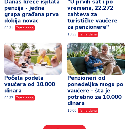
Danas kreće isplata
"U prvih sat i po
penzija - jedna
vremena, 22.272
grupa građana prva
zahteva za
dobija novac
turističke vaučere
za penzionere"
08:31
Tema dana
10:33
Tema dana
Počela podela
Penzioneri od
vaučera od 10.000
ponedeljka mogu po
dinara
vaučere - šta je
potrebno za 10.000
08:37
Tema dana
dinara
10:00
Tema dana