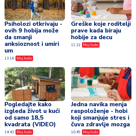
Psiholozi otkrivaju -
Greške koje roditelji
ovih 9 hobija može
prave kada biraju
da smanji
hobije za decu
anksioznost i umiri
11:32
Moj hobi
um
13:16
Moj hobi
Pogledajte kako
Jedna navika menja
izgleda život u kući
raspoloženje - hobi
od samo 18,5
koji smanjuje stres i
kvadrata (VIDEO)
čuva zdravlje mozga
14:43
Moj hobi
10:45
Moj hobi