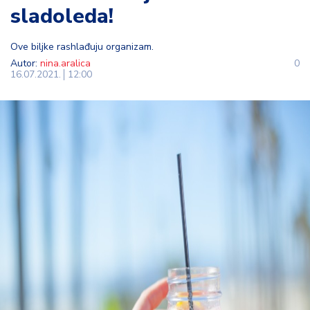
sladoleda!
t
i
Ove biljke rashlađuju organizam.
M
Autor:
nina.aralica
0
16.07.2021.
12:00
oj
h
o
bi
M
oj
a
p
e
n
zij
a
K