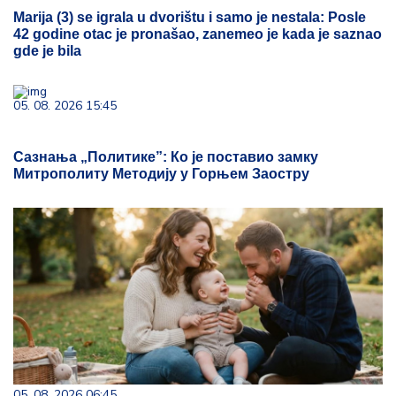
Marija (3) se igrala u dvorištu i samo je nestala: Posle
42 godine otac je pronašao, zanemeo je kada je saznao
gde je bila
05. 08. 2026 15:45
Сазнања „Политике”: Ко је поставио замку
Митрополиту Методију у Горњем Заостру
05. 08. 2026 06:45