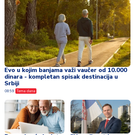
Evo u kojim banjama važi vaučer od 10.000
dinara - kompletan spisak destinacija u
Srbiji
08:59
Tema dana