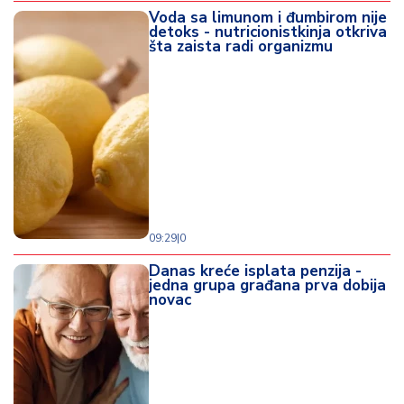
Voda sa limunom i đumbirom nije
detoks - nutricionistkinja otkriva
šta zaista radi organizmu
09:29
|
0
Danas kreće isplata penzija -
jedna grupa građana prva dobija
novac