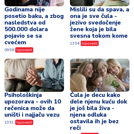
Godinama nije
Mislili su da spava, a
posetio baku, a zbog
ona je sve čula -
nasledstva od
jezivo svedočenje
500.000 dolara
žene koja je bila
pojavio se sa
svesna tokom kome
cvećem
13:54
Ispovesti
09:59
Ispovesti
Psihološkinja
Čula je decu kako
upozorava - ovih 10
dele njenu kuću dok
rečenica može da
je još bila živa -
uništi i najjaču vezu
njena odluka
ostavila ih je bez
10:51
Ispovesti
reči