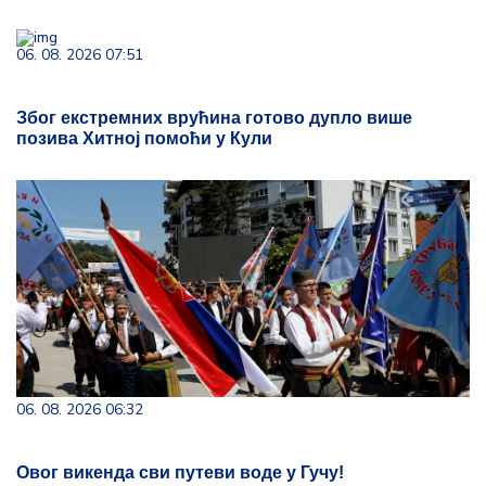
06. 08. 2026 07:51
Због екстремних врућина готово дупло више
позива Хитној помоћи у Кули
06. 08. 2026 06:32
Овог викенда сви путеви воде у Гучу!