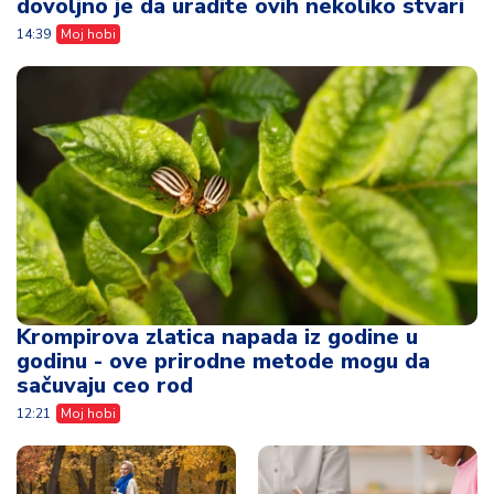
dovoljno je da uradite ovih nekoliko stvari
14:39
Moj hobi
Krompirova zlatica napada iz godine u
godinu - ove prirodne metode mogu da
sačuvaju ceo rod
12:21
Moj hobi