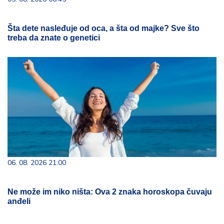
Šta dete nasleđuje od oca, a šta od majke? Sve što
treba da znate o genetici
06. 08. 2026 21:00
Ne može im niko ništa: Ova 2 znaka horoskopa čuvaju
anđeli