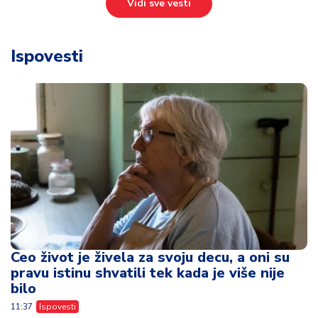
Vidi sve vesti
Ispovesti
Ceo život je živela za svoju decu, a oni su
pravu istinu shvatili tek kada je više nije
bilo
11:37
Ispovesti