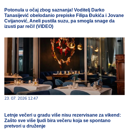
Potonula u očaj zbog saznanja! Voditelj Darko
Tanasijević obelodanio prepiske Filipa Đukića i Jovane
Cvijanović, Aneli pustila suzu, pa smogla snage da
izusti par reči! (VIDEO)
23. 07. 2026 12:47
Letnje večeri u gradu više nisu rezervisane za vikend:
Zašto sve više ljudi bira večeru koja se spontano
pretvori u druženje