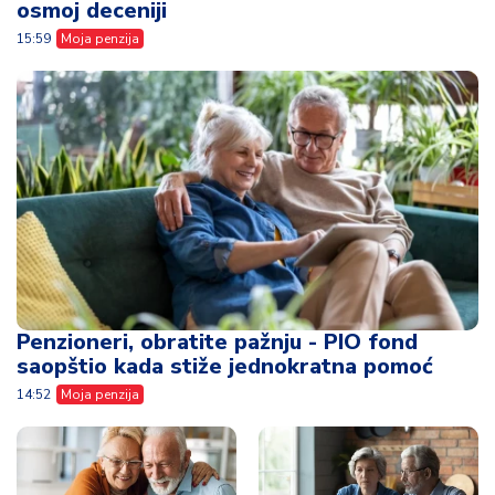
osmoj deceniji
15:59
Moja penzija
Penzioneri, obratite pažnju - PIO fond
saopštio kada stiže jednokratna pomoć
14:52
Moja penzija