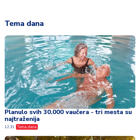
Tema dana
Planulo svih 30.000 vaučera - tri mesta su
najtraženija
12:31
Tema dana