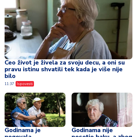
Ceo život je živela za svoju decu, a oni su
pravu istinu shvatili tek kada je više nije
bilo
11:37
Ispovesti
Godinama je
Godinama nije
negovala
posetio baku, a zbog