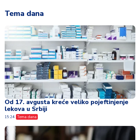
Tema dana
Od 17. avgusta kreće veliko pojeftinjenje
lekova u Srbiji
15:24
Tema dana