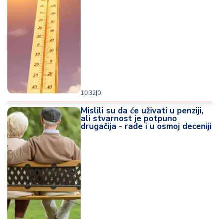
o
d
a
10:32
|
0
Mislili su da će uživati u penziji,
ali stvarnost je potpuno
drugačija - rade i u osmoj deceniji