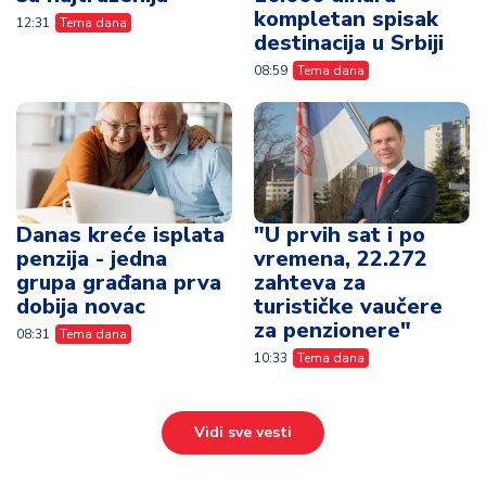
kompletan spisak
12:31
Tema dana
destinacija u Srbiji
08:59
Tema dana
Danas kreće isplata
"U prvih sat i po
penzija - jedna
vremena, 22.272
grupa građana prva
zahteva za
dobija novac
turističke vaučere
za penzionere"
08:31
Tema dana
10:33
Tema dana
Vidi sve vesti