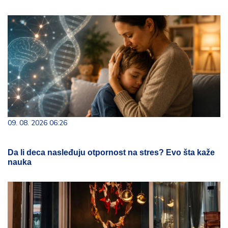
09. 08. 2026 06:26
Da li deca nasleđuju otpornost na stres? Evo šta kaže
nauka