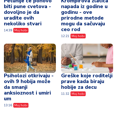
Petunije će ponovo
Krompirova zlatica
biti pune cvetova -
napada iz godine u
dovoljno je da
godinu - ove
uradite ovih
prirodne metode
nekoliko stvari
mogu da sačuvaju
ceo rod
14:39
Moj hobi
12:21
Moj hobi
Psiholozi otkrivaju -
Greške koje roditelji
ovih 9 hobija može
prave kada biraju
da smanji
hobije za decu
anksioznost i umiri
11:32
Moj hobi
um
13:16
Moj hobi