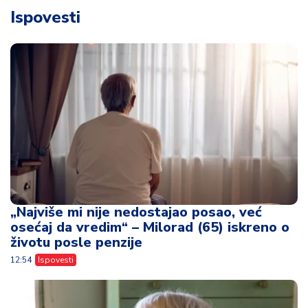
Ispovesti
„Najviše mi nije nedostajao posao, već
osećaj da vredim“ – Milorad (65) iskreno o
životu posle penzije
12:54
Ispovesti