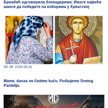
Брнабић одговорила блокадерима: Имате највеће
шансе да победите на изборима у Хрватској
09. 08. 2026 06:24
Mame, danas ne čistimo kuću. Poštujemo Svetog
Panteliju