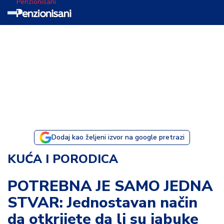
Penzionisani
T
e
m
a
d
a
n
a
Dodaj kao željeni izvor na google pretrazi
I
KUĆA I PORODICA
s
p
POTREBNA JE SAMO JEDNA
o
STVAR: Jednostavan način
v
e
da otkrijete da li su jabuke
s