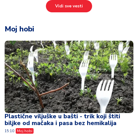
Vidi sve vesti
Moj hobi
Plastične viljuške u bašti - trik koji štiti
biljke od mačaka i pasa bez hemikalija
15:10
Moj hobi