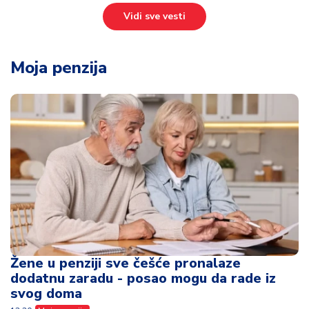
Vidi sve vesti
Moja penzija
Žene u penziji sve češće pronalaze
dodatnu zaradu - posao mogu da rade iz
svog doma