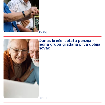
15:45
|
0
Danas kreće isplata penzija -
jedna grupa građana prva dobija
novac
08:31
|
0