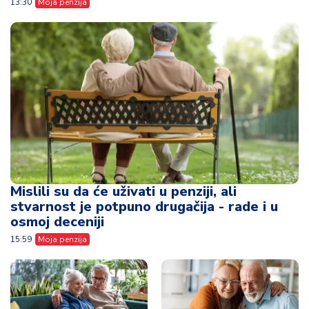
13:30
Moja penzija
Mislili su da će uživati u penziji, ali
stvarnost je potpuno drugačija - rade i u
osmoj deceniji
15:59
Moja penzija