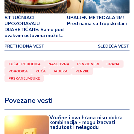
p
o
v
STRUČNJACI
UPALJEN METEOALARM!
i
UPOZORAVAJU
Pred nama su tropski dani
n
DIJABETIČARE: Samo pod
a
ovakvim uslovima možete
pojesti lubenicu!
PRETHODNA VEST
SLEDEĆA VEST
Z
d
r
KUĆA I PORODICA
NASLOVNA
PENZIONERI
HRANA
a
PORODICA
KUĆA
JABUKA
PENZIJE
v
PRSKANE JABUKE
lj
e
Povezane vesti
R
a
z
Vrućine i ova hrana nisu dobra
kombinacija - mogu izazvati
o
nadutost i nelagodu
n