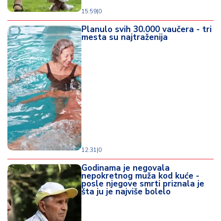
15:59
|
0
Planulo svih 30.000 vaučera - tri
mesta su najtraženija
12:31
|
0
Godinama je negovala
nepokretnog muža kod kuće -
posle njegove smrti priznala je
šta ju je najviše bolelo