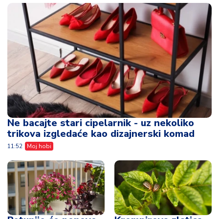
Ne bacajte stari cipelarnik - uz nekoliko
trikova izgledaće kao dizajnerski komad
11:52
Moj hobi