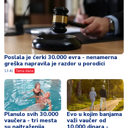
Poslala je ćerki 30.000 evra - nenamerna
greška napravila je razdor u porodici
13:41
Tema dana
Planulo svih 30.000
Evo u kojim banjama
vaučera - tri mesta
važi vaučer od
su najtraženija
10.000 dinara -