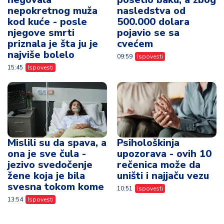
nepokretnog muža
nasledstva od
kod kuće - posle
500.000 dolara
njegove smrti
pojavio se sa
priznala je šta ju je
cvećem
najviše bolelo
09:59
Ispovesti
15:45
Ispovesti
Mislili su da spava, a
Psihološkinja
ona je sve čula -
upozorava - ovih 10
jezivo svedočenje
rečenica može da
žene koja je bila
uništi i najjaču vezu
svesna tokom kome
10:51
Ispovesti
13:54
Ispovesti