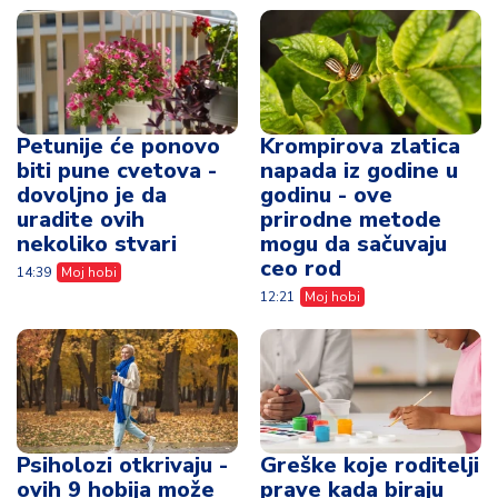
Petunije će ponovo
Krompirova zlatica
biti pune cvetova -
napada iz godine u
dovoljno je da
godinu - ove
uradite ovih
prirodne metode
nekoliko stvari
mogu da sačuvaju
ceo rod
14:39
Moj hobi
12:21
Moj hobi
Psiholozi otkrivaju -
Greške koje roditelji
ovih 9 hobija može
prave kada biraju