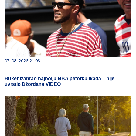
07. 08. 2026 21:03
Buker izabrao najbolju NBA petorku ikada – nije
uvrstio Džordana VIDEO