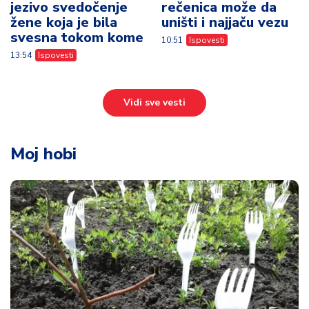
jezivo svedočenje
rečenica može da
žene koja je bila
uništi i najjaču vezu
svesna tokom kome
10:51
Ispovesti
13:54
Ispovesti
Vidi sve vesti
Moj hobi