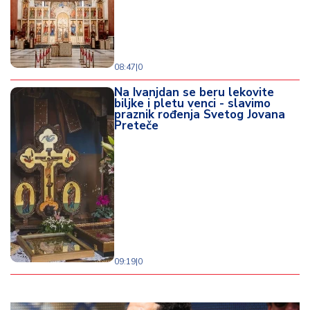
08:47
|
0
Na Ivanjdan se beru lekovite
biljke i pletu venci - slavimo
praznik rođenja Svetog Jovana
Preteče
09:19
|
0