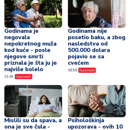
Godinama je
Godinama nije
negovala
posetio baku, a zbog
nepokretnog muža
nasledstva od
kod kuće - posle
500.000 dolara
njegove smrti
pojavio se sa
priznala je šta ju je
cvećem
najviše bolelo
09:59
Ispovesti
15:45
Ispovesti
Mislili su da spava, a
Psihološkinja
ona je sve čula -
upozorava - ovih 10