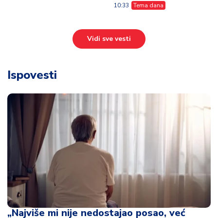
10:33
Tema dana
Vidi sve vesti
Ispovesti
„Najviše mi nije nedostajao posao, već