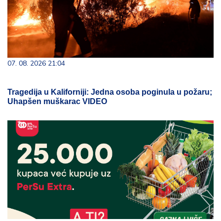
07. 08. 2026 21:04
Tragedija u Kaliforniji: Jedna osoba poginula u požaru;
Uhapšen muškarac VIDEO