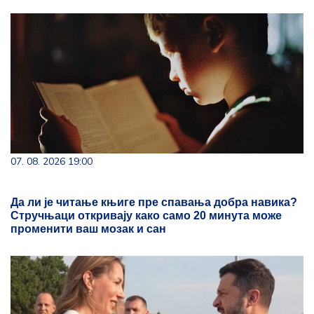
07. 08. 2026 19:00
Да ли је читање књиге пре спавања добра навика?
Стручњаци откривају како само 20 минута може
променити ваш мозак и сан