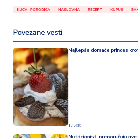
KUĆA I PORODICA
NASLOVNA
RECEPT
KUPUS
BAK
Povezane vesti
Najlepše domaće princes krof
13:50
|
0
Nutricionisti preporučuju ove