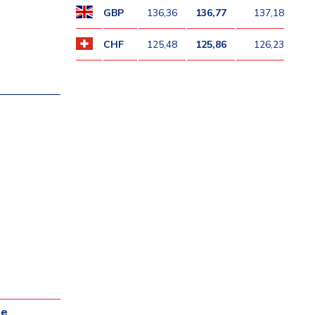
GBP
136,36
136,77
137,18
CHF
125,48
125,86
126,23
te