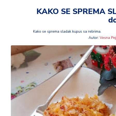
t
i
KAKO SE SPREMA SL
d
M
oj
h
Kako se sprema sladak kupus sa rebrima.
o
Autor:
Vesna Pej
bi
M
oj
a
p
e
n
zij
a
K
u