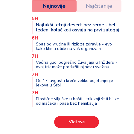
Najnovije
Najčitanije
5H
Najlakši letnji desert bez rerne - beli
ledeni kolač koji osvaja na prvi zalogaj
6H
Spas od vrućine ili rizik za zdravlje - evo
kako klima utiče na vaš organizam
7H
Većina ljudi pogrešno čuva jaja u frižideru -
ovaj trik može produžiti njihovu svežinu
7H
Od 17. avgusta kreće veliko pojeftinjenje
lekova u Srbiji
7H
Plastične viljuške u bašti - trik koji štiti biljke
od mačaka i pasa bez hemikalija
Vidi sve