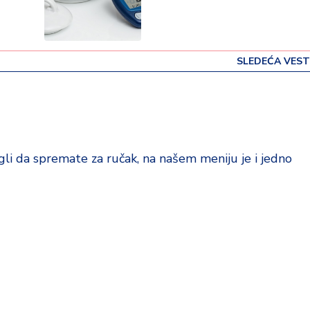
SLEDEĆA VEST
gli da spremate za ručak, na našem meniju je i jedno