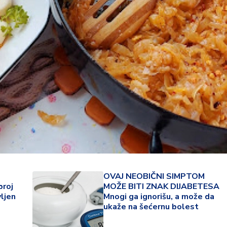
22 °
OVAJ NEOBIČNI SIMPTOM
broj
MOŽE BITI ZNAK DIJABETESA
Lozni
ljen
Mnogi ga ignorišu, a može da
ukaže na šećernu bolest