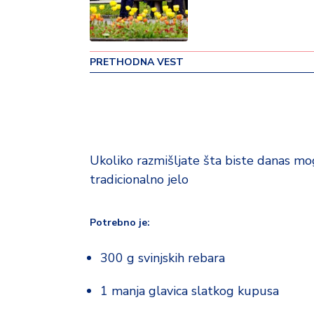
o
v
i
n
PRETHODNA VEST
a
Z
d
r
a
Ukoliko razmišljate šta biste danas mo
v
tradicionalno jelo
lj
e
Potrebno je:
R
a
300 g svinjskih rebara
z
o
1 manja glavica slatkog kupusa
n