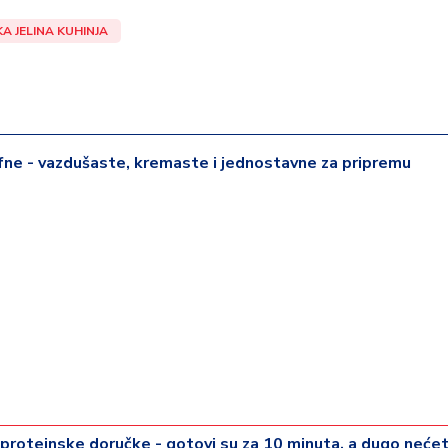
A JELINA KUHINJA
ne - vazdušaste, kremaste i jednostavne za pripremu
 proteinske doručke - gotovi su za 10 minuta, a dugo neće