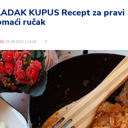
ADAK KUPUS Recept za pravi
omaći ručak
čić
25.09.2023.
14:18
0