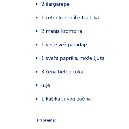
o
2 šargarepe
d
a
1 celer koren ili stabljika
2 manja krompira
1 veći svež paradajz
1 sveža paprika, može ljuta
3 čena belog luka
ulje
1 kašika suvog začina
Priprema: