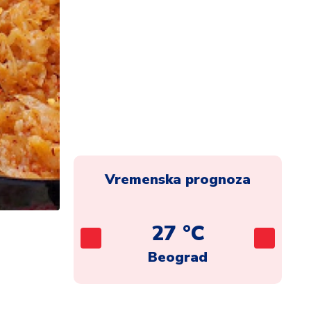
Vremenska prognoza
C
27 °C
ca
Beograd