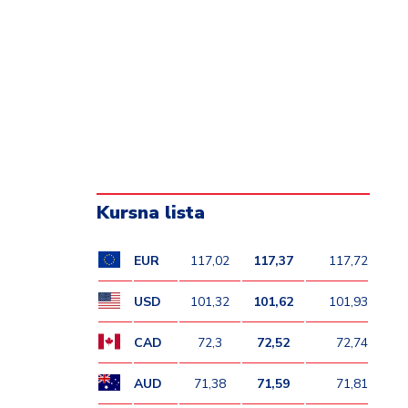
Kursna lista
EUR
117,02
117,37
117,72
USD
101,32
101,62
101,93
CAD
72,3
72,52
72,74
AUD
71,38
71,59
71,81