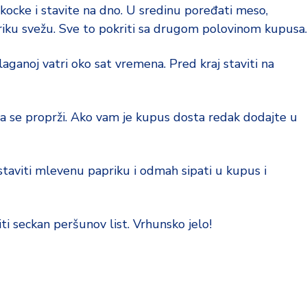
kocke i stavite na dno. U sredinu poređati meso,
priku svežu. Sve to pokriti sa drugom polovinom kupusa.
laganoj vatri oko sat vremena. Pred kraj staviti na
k da se proprži. Ako vam je kupus dosta redak dodajte u
 staviti mlevenu papriku i odmah sipati u kupus i
viti seckan peršunov list. Vrhunsko jelo!