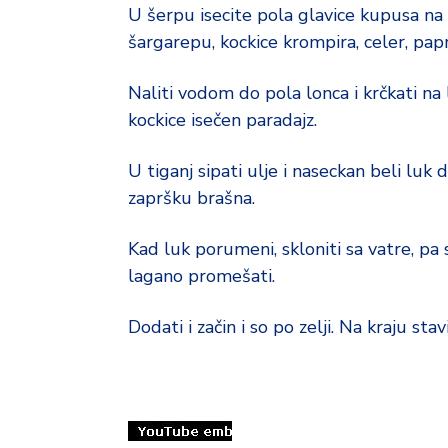
U šerpu isecite pola glavice kupusa na 
šargarepu, kockice krompira, celer, pa
Naliti vodom do pola lonca i krčkati na 
kockice isečen paradajz.
U tiganj sipati ulje i naseckan beli lu
zapršku brašna.
Kad luk porumeni, skloniti sa vatre, pa
lagano promešati.
Dodati i začin i so po zelji. Na kraju sta