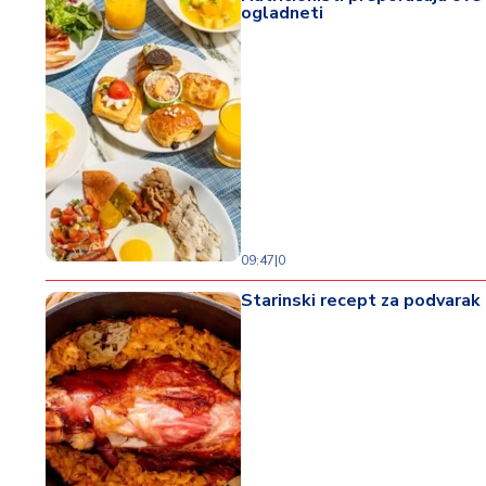
ogladneti
09:47
|
0
Starinski recept za podvarak 