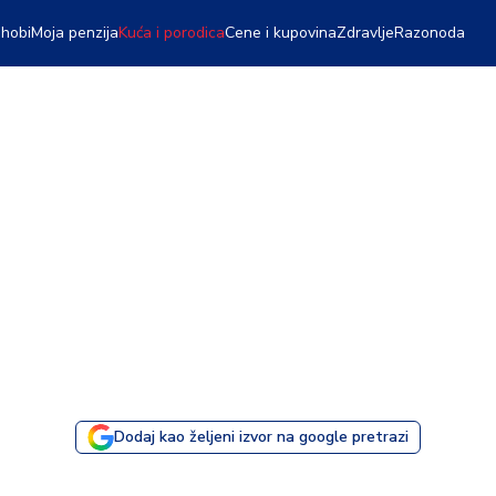
 hobi
Moja penzija
Kuća i porodica
Cene i kupovina
Zdravlje
Razonoda
Dodaj kao željeni izvor na google pretrazi