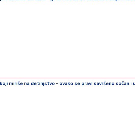
koji miriše na detinjstvo - ovako se pravi savršeno sočan i