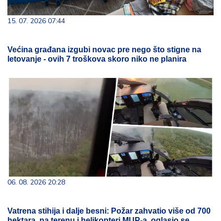
15. 07. 2026 07:44
Većina građana izgubi novac pre nego što stigne na
letovanje - ovih 7 troškova skoro niko ne planira
06. 08. 2026 20:28
Vatrena stihija i dalje besni: Požar zahvatio više od 700
hektara, na terenu i helikopteri MUP-a, oglasio se