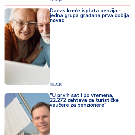
Danas kreće isplata penzija -
jedna grupa građana prva dobija
novac
08:31
|
0
"U prvih sat i po vremena,
22.272 zahteva za turističke
vaučere za penzionere"