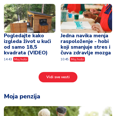
Pogledajte kako
Jedna navika menja
izgleda život u kući
raspoloženje - hobi
od samo 18,5
koji smanjuje stres i
kvadrata (VIDEO)
čuva zdravlje mozga
14:43
Moj hobi
10:45
Moj hobi
Vidi sve vesti
Moja penzija