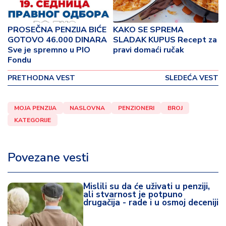
o
v
i
PROSEČNA PENZIJA BIĆE
KAKO SE SPREMA
n
GOTOVO 46.000 DINARA
SLADAK KUPUS Recept za
a
Sve je spremno u PIO
pravi domaći ručak
Fondu
Z
PRETHODNA VEST
SLEDEĆA VEST
d
r
a
MOJA PENZIJA
NASLOVNA
PENZIONERI
BROJ
v
KATEGORIJE
lj
e
Povezane vesti
R
a
Mislili su da će uživati u penziji,
z
ali stvarnost je potpuno
o
drugačija - rade i u osmoj deceniji
n
o