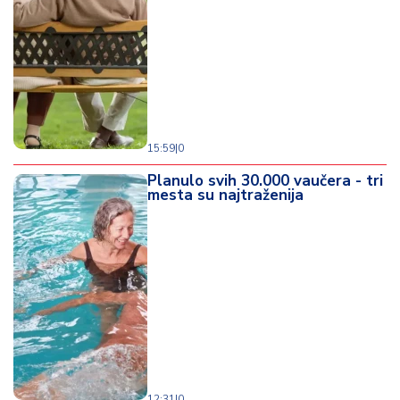
d
a
15:59
|
0
Planulo svih 30.000 vaučera - tri
mesta su najtraženija
12:31
|
0