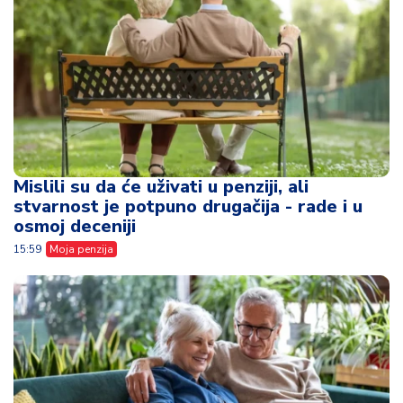
Mislili su da će uživati u penziji, ali
stvarnost je potpuno drugačija - rade i u
osmoj deceniji
15:59
Moja penzija