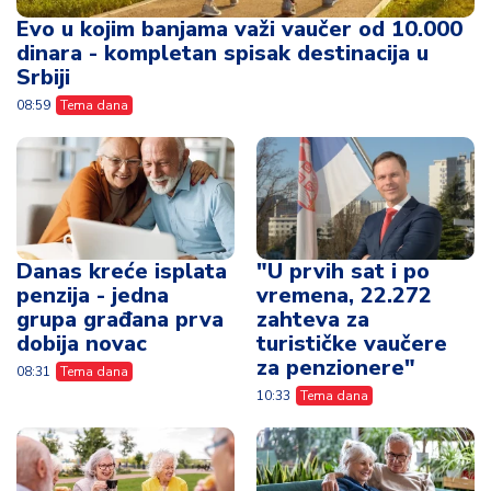
Evo u kojim banjama važi vaučer od 10.000
dinara - kompletan spisak destinacija u
Srbiji
08:59
Tema dana
Danas kreće isplata
"U prvih sat i po
penzija - jedna
vremena, 22.272
grupa građana prva
zahteva za
dobija novac
turističke vaučere
za penzionere"
08:31
Tema dana
10:33
Tema dana