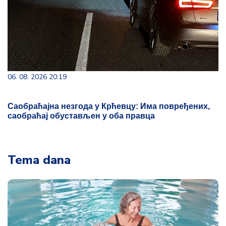
06. 08. 2026 20:19
Саобраћајна незгода у Крћевцу: Има повређених,
саобраћај обустављен у оба правца
Tema dana