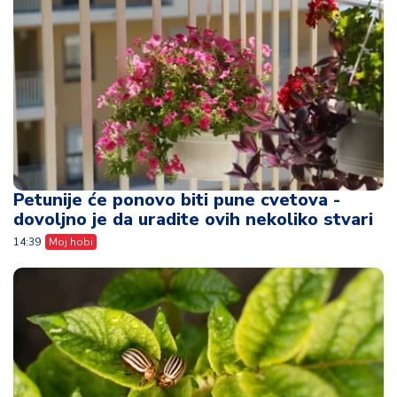
Petunije će ponovo biti pune cvetova -
dovoljno je da uradite ovih nekoliko stvari
14:39
Moj hobi