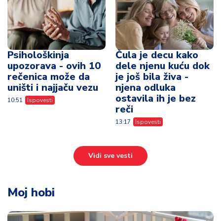
Psihološkinja
Čula je decu kako
upozorava - ovih 10
dele njenu kuću dok
rečenica može da
je još bila živa -
uništi i najjaču vezu
njena odluka
ostavila ih je bez
10:51
Ispovesti
reči
13:17
Ispovesti
Vidi sve vesti
Moj hobi