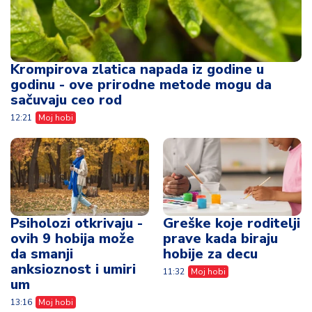
Krompirova zlatica napada iz godine u
godinu - ove prirodne metode mogu da
sačuvaju ceo rod
12:21
Moj hobi
Psiholozi otkrivaju -
Greške koje roditelji
ovih 9 hobija može
prave kada biraju
da smanji
hobije za decu
anksioznost i umiri
11:32
Moj hobi
um
13:16
Moj hobi