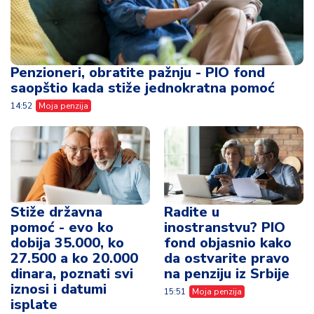
Penzioneri, obratite pažnju - PIO fond
saopštio kada stiže jednokratna pomoć
14:52
Moja penzija
Stiže državna
Radite u
pomoć - evo ko
inostranstvu? PIO
dobija 35.000, ko
fond objasnio kako
27.500 a ko 20.000
da ostvarite pravo
dinara, poznati svi
na penziju iz Srbije
iznosi i datumi
15:51
Moja penzija
isplate