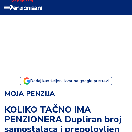
Penzionisani
T
e
m
a
d
a
n
a
Dodaj kao željeni izvor na google pretrazi
I
MOJA PENZIJA
s
p
KOLIKO TAČNO IMA
o
PENZIONERA Dupliran broj
v
e
samostalaca i prepolovljen
s