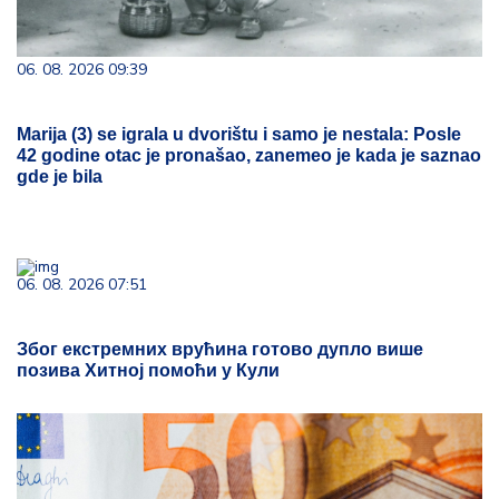
06. 08. 2026 09:39
Marija (3) se igrala u dvorištu i samo je nestala: Posle
42 godine otac je pronašao, zanemeo je kada je saznao
gde je bila
06. 08. 2026 07:51
Због екстремних врућина готово дупло више
позива Хитној помоћи у Кули