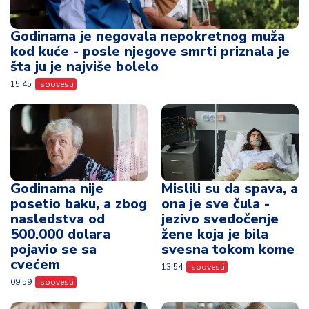
Godinama je negovala nepokretnog muža
kod kuće - posle njegove smrti priznala je
šta ju je najviše bolelo
15:45
Ispovesti
Godinama nije
Mislili su da spava, a
posetio baku, a zbog
ona je sve čula -
nasledstva od
jezivo svedočenje
500.000 dolara
žene koja je bila
pojavio se sa
svesna tokom kome
cvećem
13:54
Ispovesti
09:59
Ispovesti