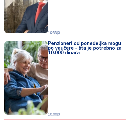
10:33
|
0
Penzioneri od ponedeljka mogu
po vaučere - šta je potrebno za
10.000 dinara
10:00
|
0