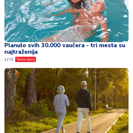
Planulo svih 30.000 vaučera - tri mesta su
najtraženija
12:31
Tema dana