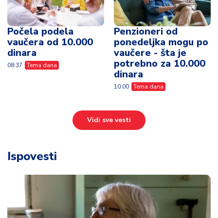
Počela podela
Penzioneri od
vaučera od 10.000
ponedeljka mogu po
dinara
vaučere - šta je
potrebno za 10.000
08:37
Tema dana
dinara
10:00
Tema dana
Vidi sve vesti
Ispovesti