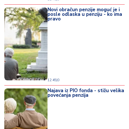
Novi obračun penzije moguć je i
posle odlaska u penziju - ko ima
pravo
12:45
|
0
Najava iz PIO fonda - stižu velika
povećanja penzija