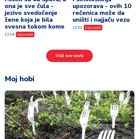
ona je sve čula -
upozorava - ovih 10
jezivo svedočenje
rečenica može da
žene koja je bila
uništi i najjaču vezu
svesna tokom kome
10:51
Ispovesti
13:54
Ispovesti
Vidi sve vesti
Moj hobi