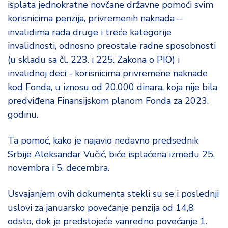
isplata jednokratne novčane državne pomoći svim
d
a
korisnicima penzija, privremenih naknada –
invalidima rada druge i treće kategorije
invalidnosti, odnosno preostale radne sposobnosti
(u skladu sa čl. 223. i 225. Zakona o PIO) i
invalidnoj deci - korisnicima privremene naknade
kod Fonda, u iznosu od 20.000 dinara, koja nije bila
predviđena Finansijskom planom Fonda za 2023.
godinu.
Ta pomoć, kako je najavio nedavno predsednik
Srbije Aleksandar Vučić, biće isplaćena između 25.
novembra i 5. decembra.
Usvajanjem ovih dokumenta stekli su se i poslednji
uslovi za januarsko povećanje penzija od 14,8
odsto, dok je predstojeće vanredno povećanje 1.