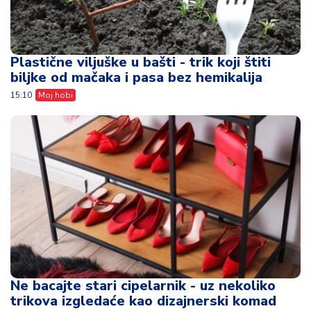
Plastične viljuške u bašti - trik koji štiti
biljke od mačaka i pasa bez hemikalija
15:10
Moj hobi
Ne bacajte stari cipelarnik - uz nekoliko
trikova izgledaće kao dizajnerski komad