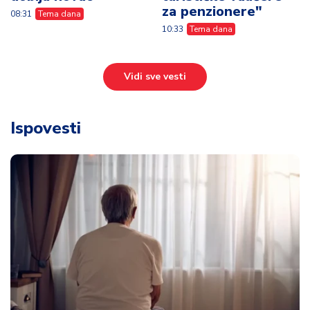
za penzionere"
08:31
Tema dana
10:33
Tema dana
Vidi sve vesti
Ispovesti