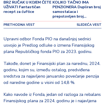
o
BRZ RUČAK U KOJEM ĆETE
KOLIKO TAČNO IMA
v
UŽIVATI Fantastičan
PENZIONERA Dupliran broj
i
recept za ćuftice
samostalaca i
prepolovljen broj
n
poljoprivrednih
a
PRETHODNA VEST
SLEDEĆA VEST
Z
Upravni odbor Fonda PIO na današnjoj sednici
d
r
usvojio je Predlog odluke o izmena Finansijskog
a
plana Republičkog fonda PIO za 2023. godinu.
v
lj
Takođe, donet je Finansijski plan za narednu, 2024.
e
godinu, kojim su, između ostalog, predviđena
sredstva za najavljeno januarsko povećanje penzija
R
a
od naredne godine u visini od 14,8 %.
z
o
Kako navode iz Fonda, jedan od razloga za rebalans
n
Finansijskog plana za 2024. godinu je i najavljena
o