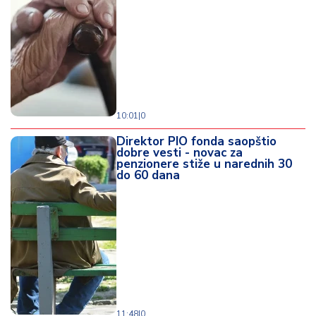
10:01
|
0
Direktor PIO fonda saopštio
dobre vesti - novac za
penzionere stiže u narednih 30
do 60 dana
11:48
|
0