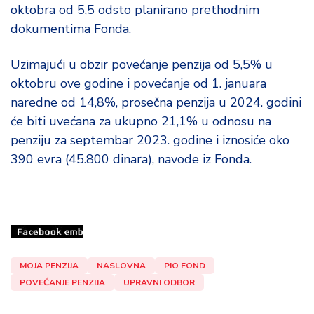
oktobra od 5,5 odsto planirano prethodnim
dokumentima Fonda.
Uzimajući u obzir povećanje penzija od 5,5% u
oktobru ove godine i povećanje od 1. januara
naredne od 14,8%, prosečna penzija u 2024. godini
će biti uvećana za ukupno 21,1% u odnosu na
penziju za septembar 2023. godine i iznosiće oko
390 evra (45.800 dinara), navode iz Fonda.
MOJA PENZIJA
NASLOVNA
PIO FOND
POVEĆANJE PENZIJA
UPRAVNI ODBOR