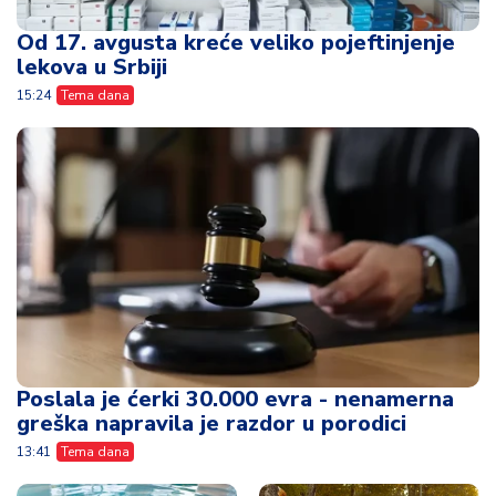
Od 17. avgusta kreće veliko pojeftinjenje
lekova u Srbiji
15:24
Tema dana
Poslala je ćerki 30.000 evra - nenamerna
greška napravila je razdor u porodici
13:41
Tema dana