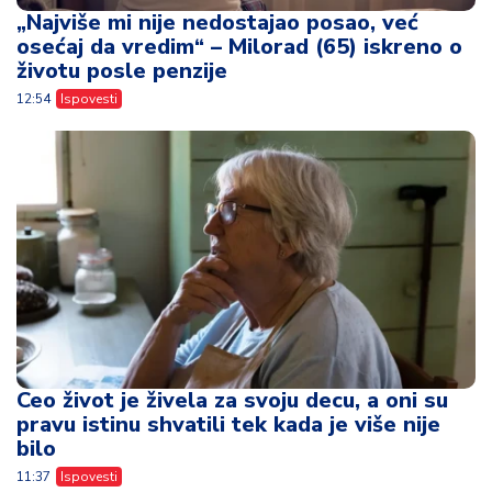
„Najviše mi nije nedostajao posao, već
osećaj da vredim“ – Milorad (65) iskreno o
životu posle penzije
12:54
Ispovesti
Ceo život je živela za svoju decu, a oni su
pravu istinu shvatili tek kada je više nije
bilo
11:37
Ispovesti