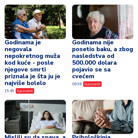
Godinama je
Godinama nije
negovala
posetio baku, a zbog
nepokretnog muža
nasledstva od
kod kuće - posle
500.000 dolara
njegove smrti
pojavio se sa
priznala je šta ju je
cvećem
najviše bolelo
09:59
Ispovesti
15:45
Ispovesti
Mislili su da spava, a
Psihološkinja