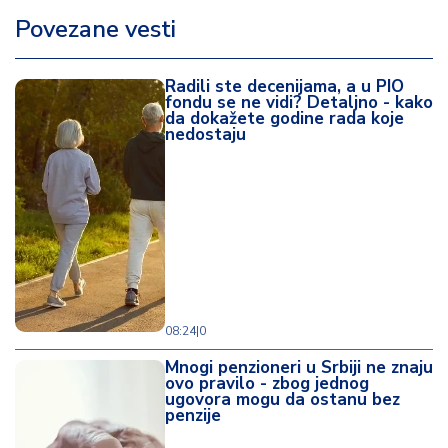
Povezane vesti
Radili ste decenijama, a u PIO
fondu se ne vidi? Detaljno - kako
da dokažete godine rada koje
nedostaju
08:24
|
0
Mnogi penzioneri u Srbiji ne znaju
ovo pravilo - zbog jednog
ugovora mogu da ostanu bez
penzije