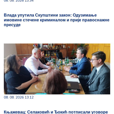
08. 08. 2026 13:34
Влада упутила Скупштини закон: Одузимање
имовине стечене криминалом и прије правоснажне
пресуде
08. 08. 2026 13:12
Књажевац: Селаковић и Ђокић потписали уговоре