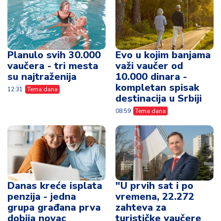
Planulo svih 30.000
Evo u kojim banjama
vaučera - tri mesta
važi vaučer od
su najtraženija
10.000 dinara -
kompletan spisak
12:31
Tema dana
destinacija u Srbiji
08:59
Tema dana
Danas kreće isplata
"U prvih sat i po
penzija - jedna
vremena, 22.272
grupa građana prva
zahteva za
dobija novac
turističke vaučere