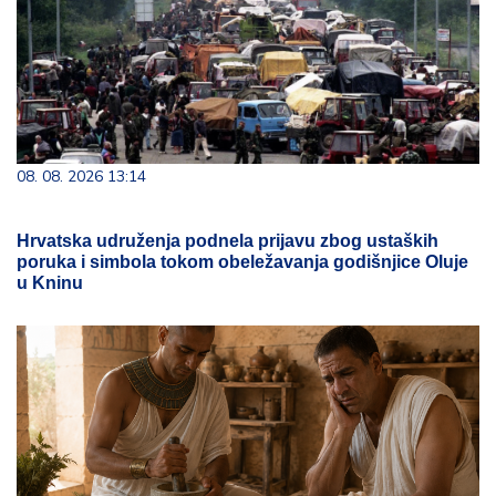
08. 08. 2026 13:14
Hrvatska udruženja podnela prijavu zbog ustaških
poruka i simbola tokom obeležavanja godišnjice Oluje
u Kninu