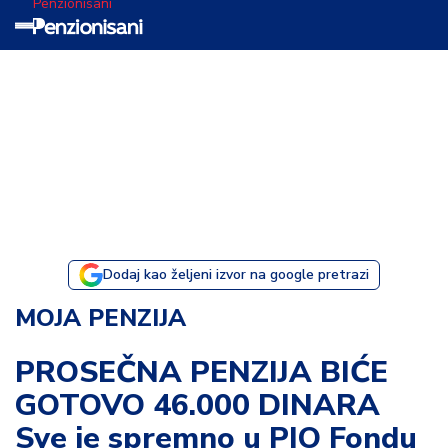
Penzionisani
T
e
m
a
d
a
n
a
Dodaj kao željeni izvor na google pretrazi
I
MOJA PENZIJA
s
p
PROSEČNA PENZIJA BIĆE
o
GOTOVO 46.000 DINARA
v
e
Sve je spremno u PIO Fondu
s