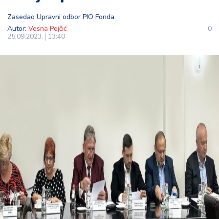
t
Zasedao Upravni odbor PIO Fonda.
i
Autor:
Vesna Pejčić
0
25.09.2023.
13:40
M
oj
h
o
bi
M
oj
a
p
e
n
zi
ja
K