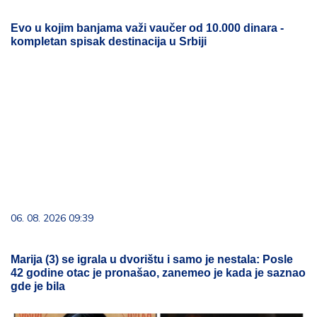
Evo u kojim banjama važi vaučer od 10.000 dinara -
kompletan spisak destinacija u Srbiji
06. 08. 2026 09:39
Marija (3) se igrala u dvorištu i samo je nestala: Posle
42 godine otac je pronašao, zanemeo je kada je saznao
gde je bila