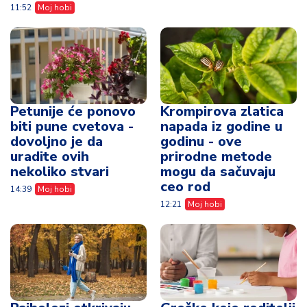
11:52
Moj hobi
Petunije će ponovo
Krompirova zlatica
biti pune cvetova -
napada iz godine u
dovoljno je da
godinu - ove
uradite ovih
prirodne metode
nekoliko stvari
mogu da sačuvaju
ceo rod
14:39
Moj hobi
12:21
Moj hobi