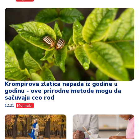
Krompirova zlatica napada iz godine u
godinu - ove prirodne metode mogu da
sačuvaju ceo rod
12:21
Moj hobi