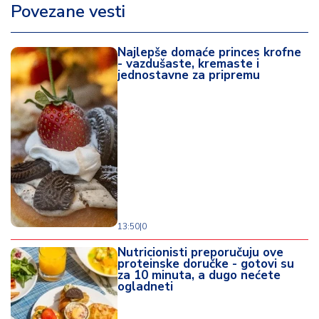
Povezane vesti
Najlepše domaće princes krofne
- vazdušaste, kremaste i
jednostavne za pripremu
13:50
|
0
Nutricionisti preporučuju ove
proteinske doručke - gotovi su
za 10 minuta, a dugo nećete
ogladneti