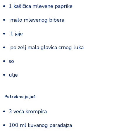
o
1 kašičica mlevene paprike
d
a
malo mlevenog bibera
1 jaje
po zelj mala glavica crnog luka
so
ulje
Potrebno je još:
3 veća krompira
100 ml kuvanog paradajza