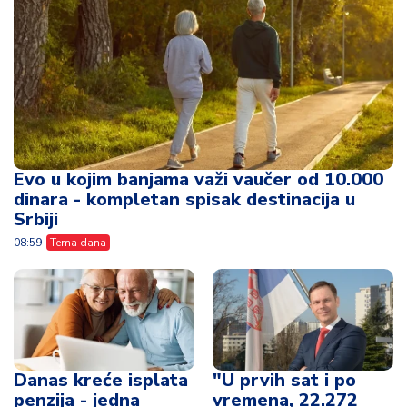
Evo u kojim banjama važi vaučer od 10.000
dinara - kompletan spisak destinacija u
Srbiji
08:59
Tema dana
Danas kreće isplata
"U prvih sat i po
penzija - jedna
vremena, 22.272