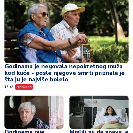
Godinama je negovala nepokretnog muža
kod kuće - posle njegove smrti priznala je
šta ju je najviše bolelo
15:45
Ispovesti
Godinama nije
Mislili su da spava, a