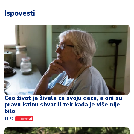
Ispovesti
Ceo život je živela za svoju decu, a oni su
pravu istinu shvatili tek kada je više nije
bilo
11:37
Ispovesti