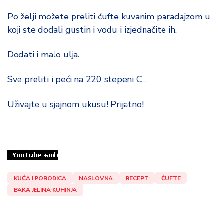
Po želji možete preliti ćufte kuvanim paradajzom u
koji ste dodali gustin i vodu i izjednačite ih.
Dodati i malo ulja.
Sve preliti i peći na 220 stepeni C .
Uživajte u sjajnom ukusu! Prijatno!
KUĆA I PORODICA
NASLOVNA
RECEPT
ĆUFTE
BAKA JELINA KUHINJA