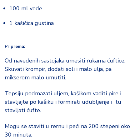
100 ml vode
1 kašičica gustina
Priprema:
Od navedenih sastojaka umesiti rukama ćuftice.
Skuvati krompir, dodati soli i malo ulja, pa
mikserom malo umutiti.
Tepsiju podmazati uljem, kašikom vaditi pire i
stavljajte po kašiku i formirati udubljenje i tu
stavljati ćufte.
Mogu se staviti u rernu i peći na 200 stepeni oko
30 minuta,