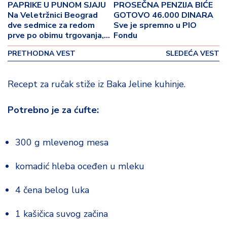
p
PAPRIKE U PUNOM SJAJU
PROSEČNA PENZIJA BIĆE
o
Na Veletržnici Beograd
GOTOVO 46.000 DINARA
v
dve sedmice za redom
Sve je spremno u PIO
prve po obimu trgovanja,
Fondu
i
kupuje se i grožđe
n
PRETHODNA VEST
SLEDEĆA VEST
a
Recept za ručak stiže iz Baka Jeline kuhinje.
Z
d
r
Potrebno je za ćufte:
a
v
lj
300 g mlevenog mesa
e
komadić hleba oceđen u mleku
R
a
4 čena belog luka
z
o
1 kašičica suvog začina
n