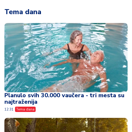
Tema dana
Planulo svih 30.000 vaučera - tri mesta su
najtraženija
12:31
Tema dana