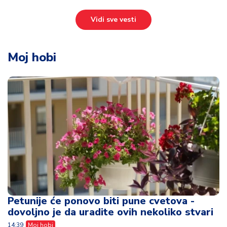
Vidi sve vesti
Moj hobi
Petunije će ponovo biti pune cvetova -
dovoljno je da uradite ovih nekoliko stvari
14:39
Moj hobi