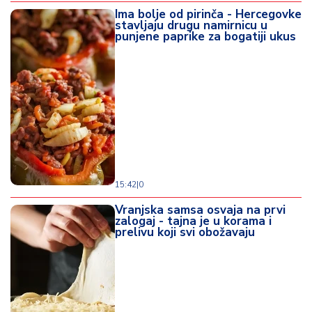
Ima bolje od pirinča - Hercegovke
stavljaju drugu namirnicu u
punjene paprike za bogatiji ukus
15:42
|
0
Vranjska samsa osvaja na prvi
zalogaj - tajna je u korama i
prelivu koji svi obožavaju