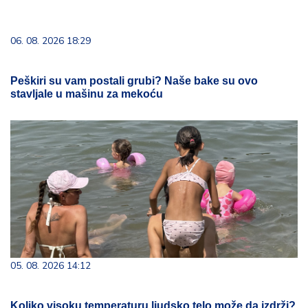
06. 08. 2026 18:29
Peškiri su vam postali grubi? Naše bake su ovo
stavljale u mašinu za mekoću
05. 08. 2026 14:12
Koliko visoku temperaturu ljudsko telo može da izdrži?