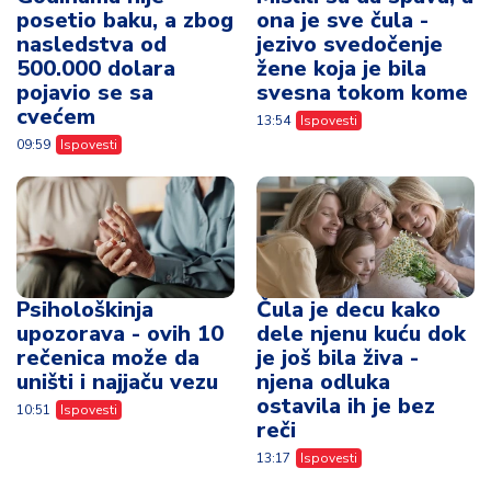
posetio baku, a zbog
ona je sve čula -
nasledstva od
jezivo svedočenje
500.000 dolara
žene koja je bila
pojavio se sa
svesna tokom kome
cvećem
13:54
Ispovesti
09:59
Ispovesti
Psihološkinja
Čula je decu kako
upozorava - ovih 10
dele njenu kuću dok
rečenica može da
je još bila živa -
uništi i najjaču vezu
njena odluka
ostavila ih je bez
10:51
Ispovesti
reči
13:17
Ispovesti