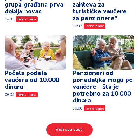
grupa građana prva
zahteva za
dobija novac
turističke vaučere
za penzionere"
08:31
Tema dana
10:33
Tema dana
Počela podela
Penzioneri od
vaučera od 10.000
ponedeljka mogu po
dinara
vaučere - šta je
potrebno za 10.000
08:37
Tema dana
dinara
10:00
Tema dana
Vidi sve vesti