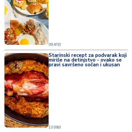
09:47
|
0
Starinski recept za podvarak koji
miriše na detinjstvo - ovako se
pravi savršeno sočan i ukusan
13:09
|
0