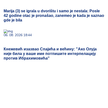
Marija (3) se igrala u dvorištu i samo je nestala: Posle
42 godine otac je pronašao, zanemeo je kada je saznao
gde je bila
06. 08. 2026 18:44
Кнежевић изазвао Спајића и већину: "Ако Олуја
није била у ваше име потпишите интерпелацију
против Ибрахимовића"