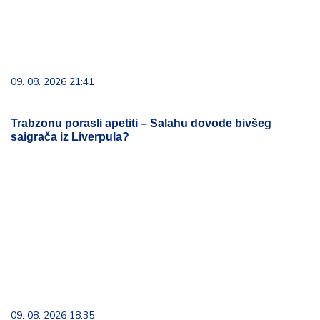
saigrača iz Liverpula?
09. 08. 2026 18:35
Princes krofne kao iz Pariza: Jedan zalogaj i znaćete
zašto je ovaj recept poseban