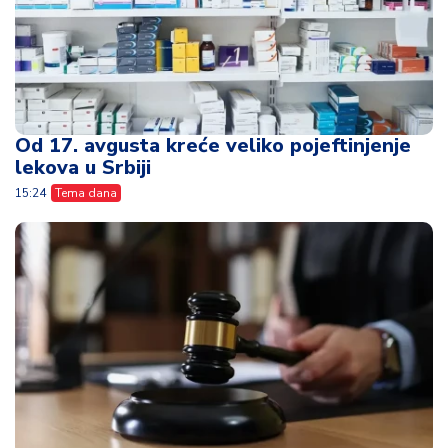
15:24
Tema dana
Poslala je ćerki 30.000 evra - nenamerna
greška napravila je razdor u porodici
13:41
Tema dana