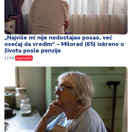
12:54
Ispovesti
Ceo život je živela za svoju decu, a oni su
pravu istinu shvatili tek kada je više nije
bilo
11:37
Ispovesti