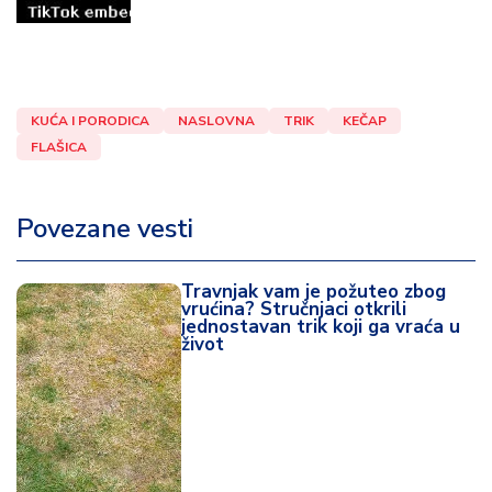
KUĆA I PORODICA
NASLOVNA
TRIK
KEČAP
FLAŠICA
Povezane vesti
Travnjak vam je požuteo zbog
vrućina? Stručnjaci otkrili
jednostavan trik koji ga vraća u
život