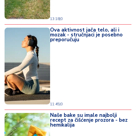
13:18
|
0
Ova aktivnost jača telo, ali i
mozak - stručnjaci je posebno
preporučuju
11:45
|
0
Naše bake su imale najbolji
recept za čišćenje prozora - bez
hemikalija