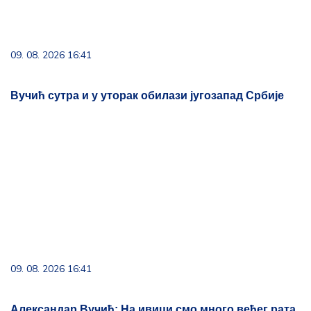
09. 08. 2026 16:41
Александар Вучић: На ивици смо много већег рата,
не видим крај сукоба у Украјини пре наредног
пролећа