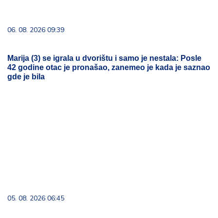
05. 08. 2026 06:45
Šta dete nasleđuje od oca, a šta od majke? Sve što
treba da znate o genetici