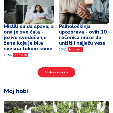
svesna tokom kome
10:51
Ispovesti
13:54
Ispovesti
Vidi sve vesti
Moj hobi