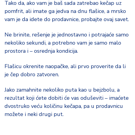
Tako da, ako vam je baš sada zatrebao kečap uz
o
d
pomfrit, ali imate ga jedva na dnu flašice, a mrsko
a
vam je da idete do prodavnice, probajte ovaj savet.
Ne brinite, rešenje je jednostavno i potrajaće samo
nekoliko sekundi, a potrebno vam je samo malo
prostora i – osrednja kondicija.
Flašicu okrenite naopačke, ali prvo proverite da li
je čep dobro zatvoren.
Jako zamahnite nekoliko puta kao u bejzbolu, a
rezultat koji ćete dobiti će vas oduševiti – imaćete
dvostruko veću količinu kečapa, pa u prodavnicu
možete i neki drugi put.