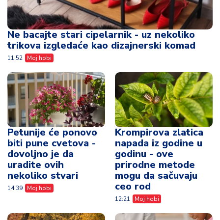
Petunije će ponovo
Krompirova zlatica
biti pune cvetova -
napada iz godine u
dovoljno je da
godinu - ove
uradite ovih
prirodne metode
nekoliko stvari
mogu da sačuvaju
ceo rod
14:39
Moj hobi
12:21
Moj hobi
Psiholozi otkrivaju -
Greške koje roditelji
ovih 9 hobija može
prave kada biraju
da smanji
hobije za decu
anksioznost i umiri
11:32
Moj hobi