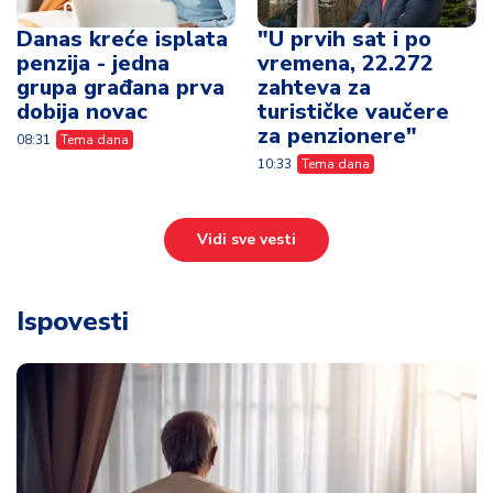
Vidi sve vesti
Ispovesti
„Najviše mi nije nedostajao posao, već
osećaj da vredim“ – Milorad (65) iskreno o
životu posle penzije