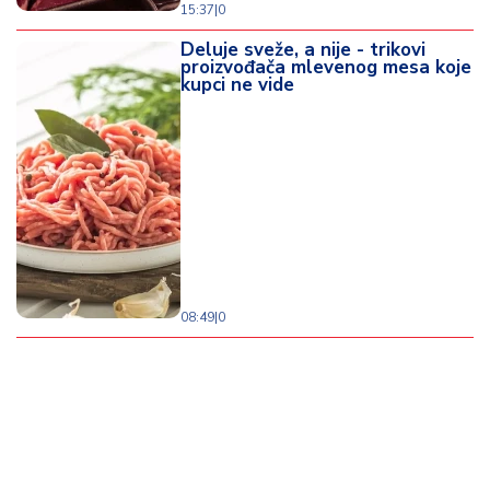
15:37
|
0
Deluje sveže, a nije - trikovi
proizvođača mlevenog mesa koje
kupci ne vide
08:49
|
0