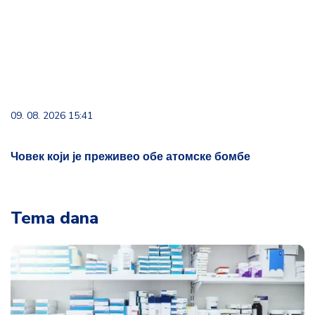
Човек који је преживео обе атомске бомбе
Tema dana
Od 17. avgusta kreće veliko pojeftinjenje
lekova u Srbiji