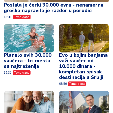
Planulo svih 30.000
Evo u kojim banjama
vaučera - tri mesta
važi vaučer od
su najtraženija
10.000 dinara -
kompletan spisak
12:31
Tema dana
destinacija u Srbiji
08:59
Tema dana
Danas kreće isplata
"U prvih sat i po
penzija - jedna
vremena, 22.272
grupa građana prva
zahteva za
dobija novac
turističke vaučere
za penzionere"
08:31
Tema dana
10:33
Tema dana