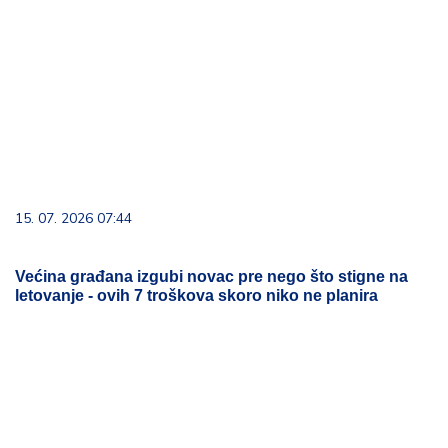
15. 07. 2026 07:44
Većina građana izgubi novac pre nego što stigne na
letovanje - ovih 7 troškova skoro niko ne planira
09. 08. 2026 14:58
Zovu ih srpski "mali Karibi" - mestašce je kao sa
razglednice