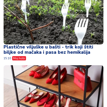
Plastične viljuške u bašti - trik koji štiti
biljke od mačaka i pasa bez hemikalija
15:10
Moj hobi
Ne bacajte stari cipelarnik - uz nekoliko
trikova izgledaće kao dizajnerski komad
11:52
Moj hobi