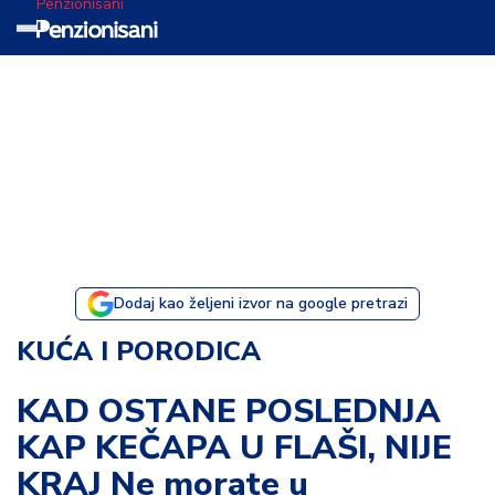
Penzionisani
T
e
m
a
d
a
n
a
Dodaj kao željeni izvor na google pretrazi
I
KUĆA I PORODICA
s
p
KAD OSTANE POSLEDNJA
o
KAP KEČAPA U FLAŠI, NIJE
v
e
KRAJ Ne morate u
s