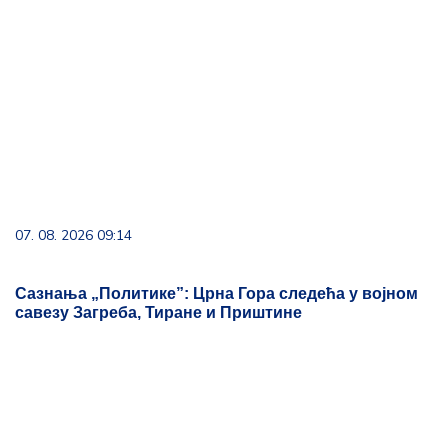
07. 08. 2026 09:14
Сазнања „Политике”: Црна Гора следећа у војном
савезу Загреба, Тиране и Приштине
09. 08. 2026 21:41
Trabzonu porasli apetiti – Salahu dovode bivšeg