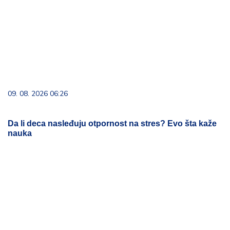
Da li deca nasleđuju otpornost na stres? Evo šta kaže
nauka
06. 08. 2026 09:39
Marija (3) se igrala u dvorištu i samo je nestala: Posle
42 godine otac je pronašao, zanemeo je kada je saznao
gde je bila