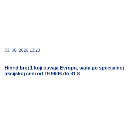
Hibrid broj 1 koji osvaja Evropu, sada po specijalnoj
akcijskoj ceni od 19.990€ do 31.8.
09. 08. 2026 16:41
Вучић сутра и у уторак обилази југозапад Србије