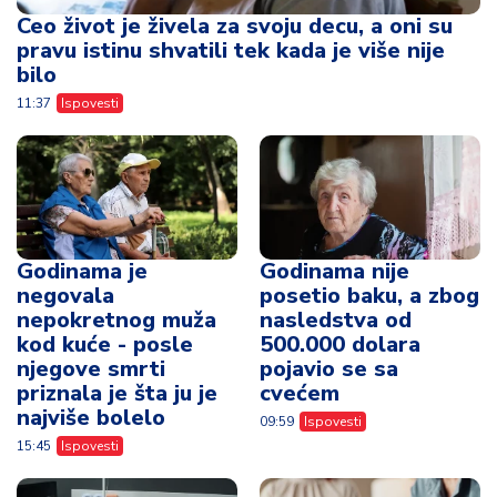
Godinama je
Godinama nije
negovala
posetio baku, a zbog
nepokretnog muža
nasledstva od
kod kuće - posle
500.000 dolara
njegove smrti
pojavio se sa
priznala je šta ju je
cvećem
najviše bolelo
09:59
Ispovesti
15:45
Ispovesti
Mislili su da spava, a
Psihološkinja
ona je sve čula -
upozorava - ovih 10
jezivo svedočenje
rečenica može da
žene koja je bila
uništi i najjaču vezu