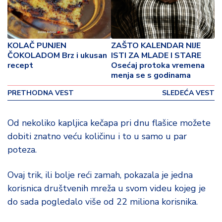
p
o
v
i
KOLAČ PUNJEN
ZAŠTO KALENDAR NIJE
n
ČOKOLADOM Brz i ukusan
ISTI ZA MLADE I STARE
a
recept
Osećaj protoka vremena
menja se s godinama
Z
d
PRETHODNA VEST
SLEDEĆA VEST
r
a
Od nekoliko kapljica kečapa pri dnu flašice možete
v
dobiti znatno veću količinu i to u samo u par
lj
e
poteza.
R
Ovaj trik, ili bolje reći zamah, pokazala je jedna
a
korisnica društvenih mreža u svom videu kojeg je
z
do sada pogledalo više od 22 miliona korisnika.
o
n