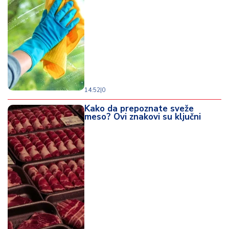
14:52
|
0
Kako da prepoznate sveže
meso? Ovi znakovi su ključni