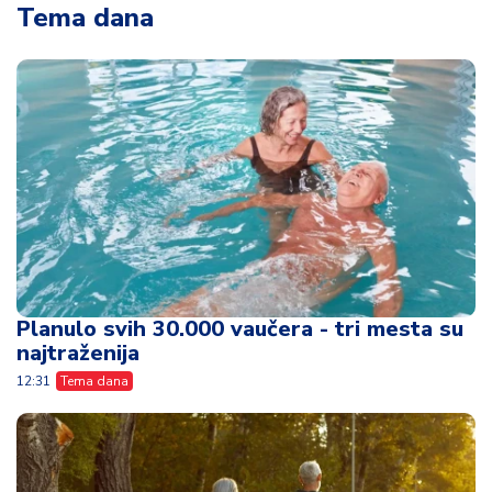
Tema dana
Planulo svih 30.000 vaučera - tri mesta su
najtraženija
12:31
Tema dana