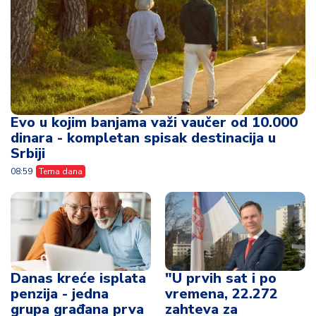
Evo u kojim banjama važi vaučer od 10.000
dinara - kompletan spisak destinacija u
Srbiji
08:59
Tema dana
Danas kreće isplata
"U prvih sat i po
penzija - jedna
vremena, 22.272
grupa građana prva
zahteva za