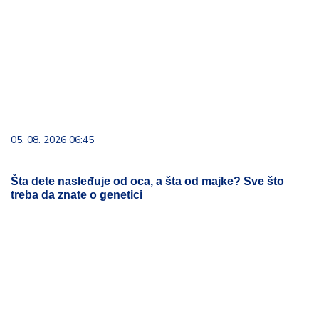
05. 08. 2026 06:45
Šta dete nasleđuje od oca, a šta od majke? Sve što
treba da znate o genetici