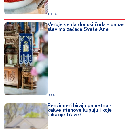
10:54
|
0
Veruje se da donosi čuda - danas
slavimo začeće Svete Ane
09:40
|
0
Penzioneri biraju pametno -
kakve stanove kupuju i koje
lokacije traže?