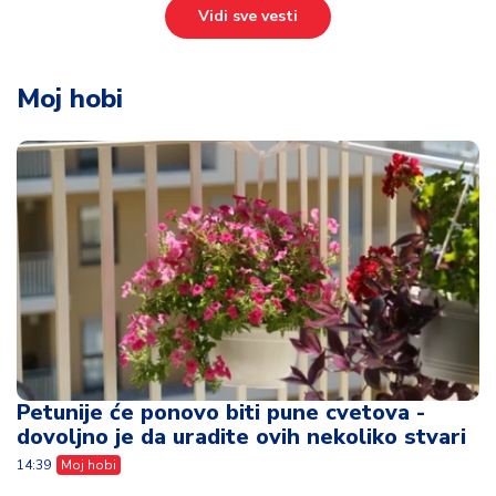
Vidi sve vesti
Moj hobi
Petunije će ponovo biti pune cvetova -
dovoljno je da uradite ovih nekoliko stvari
14:39
Moj hobi