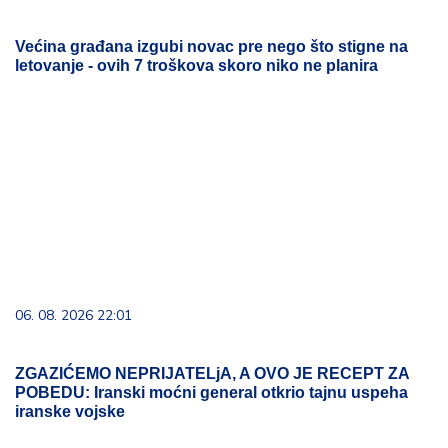
Većina građana izgubi novac pre nego što stigne na
letovanje - ovih 7 troškova skoro niko ne planira
06. 08. 2026 22:01
ZGAZIĆEMO NEPRIJATELjA, A OVO JE RECEPT ZA
POBEDU: Iranski moćni general otkrio tajnu uspeha
iranske vojske