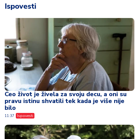
Ispovesti
Ceo život je živela za svoju decu, a oni su
pravu istinu shvatili tek kada je više nije
bilo
11:37
Ispovesti