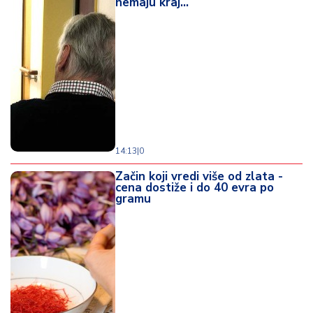
nemaju kraj...
14:13
|
0
Začin koji vredi više od zlata -
cena dostiže i do 40 evra po
gramu