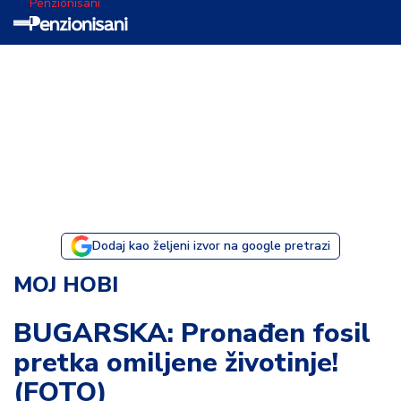
Penzionisani
T
e
m
a
d
a
n
a
Dodaj kao željeni izvor na google pretrazi
I
MOJ HOBI
s
p
BUGARSKA: Pronađen fosil
o
pretka omiljene životinje!
v
e
(FOTO)
s