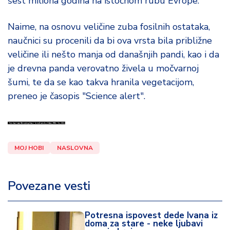
šest miliona godina na istočnom rubu Evrope.
d
a
Naime, na osnovu veličine zuba fosilnih ostataka,
naučnici su procenili da bi ova vrsta bila približne
veličine ili nešto manja od današnjih pandi, kao i da
je drevna panda verovatno živela u močvarnoj
šumi, te da se kao takva hranila vegetacijom,
preneo je časopis "Science alert".
MOJ HOBI
NASLOVNA
Povezane vesti
Potresna ispovest dede Ivana iz
doma za stare - neke ljubavi