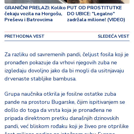
o
GRANIČNI PRELAZI: Koliko
PUT OD PROSTITUTKE
v
čekaju vozila na Horgošu,
DO UBICE: "Legalno"
i
Preševu i Batrovcima
zadržala milione! (VIDEO)
n
a
PRETHODNA VEST
SLEDEĆA VEST
Z
d
Za razliku od savremenih pandi, čeljust fosila koji je
r
pronađen pokazuje da vrhovi njegovih zuba ne
a
v
izgledaju dovoljno jako da bi mogli da usitnjavaju
lj
drvenaste stabljike bambusa.
e
Grupa naučnika otkrila je fosilne ostatke zuba
R
pande na prostoru Bugarske, čijim ispitivanjem se
a
došlo do toga da vrsta koja je pronađena ne
z
o
pripada direktnom pretku današnjih dzinovskih
n
pandi, već bliskom rođaku koji je živeo pre otprilike
o