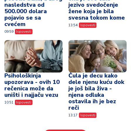
nasledstva od
jezivo svedočenje
500.000 dolara
žene koja je bila
pojavio se sa
svesna tokom kome
cvećem
13:54
Ispovesti
09:59
Ispovesti
Psihološkinja
Čula je decu kako
upozorava - ovih 10
dele njenu kuću dok
rečenica može da
je još bila živa -
uništi i najjaču vezu
njena odluka
ostavila ih je bez
10:51
Ispovesti
reči
13:17
Ispovesti