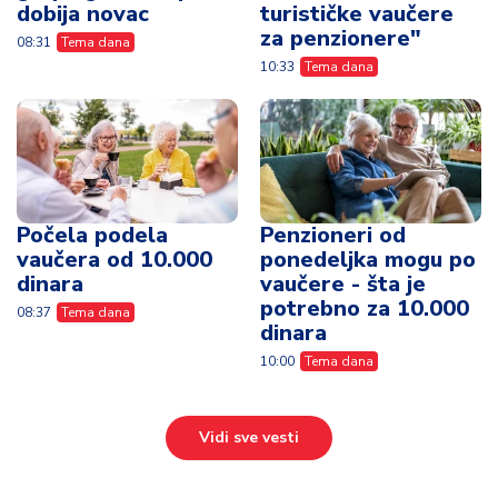
dobija novac
turističke vaučere
za penzionere"
08:31
Tema dana
10:33
Tema dana
Počela podela
Penzioneri od
vaučera od 10.000
ponedeljka mogu po
dinara
vaučere - šta je
potrebno za 10.000
08:37
Tema dana
dinara
10:00
Tema dana
Vidi sve vesti