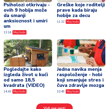
Psiholozi otkrivaju -
Greške koje roditelji
ovih 9 hobija može
prave kada biraju
da smanji
hobije za decu
anksioznost i umiri
11:32
Moj hobi
um
13:16
Moj hobi
Pogledajte kako
Jedna navika menja
izgleda život u kući
raspoloženje - hobi
od samo 18,5
koji smanjuje stres i
kvadrata (VIDEO)
čuva zdravlje mozga
14:43
Moj hobi
10:45
Moj hobi
Vidi sve vesti