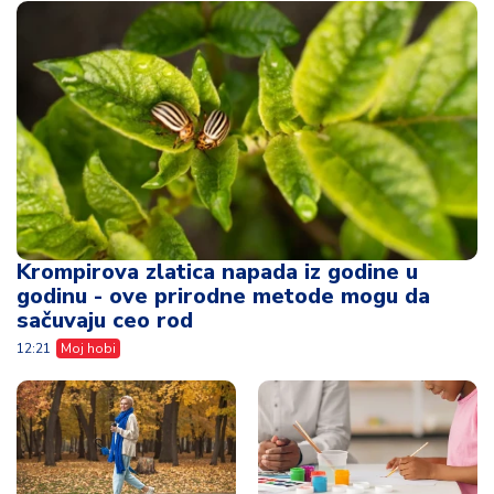
Krompirova zlatica napada iz godine u
godinu - ove prirodne metode mogu da
sačuvaju ceo rod
12:21
Moj hobi