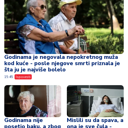
Godinama je negovala nepokretnog muža
kod kuće - posle njegove smrti priznala je
šta ju je najviše bolelo
15:45
Ispovesti
Godinama nije
Mislili su da spava, a
posetio baku, a zbog
ona je sve čula -