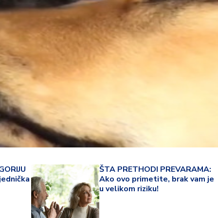
22 °
GORIJU
ŠTA PRETHODI PREVARAMA:
jednička
Ako ovo primetite, brak vam je
Lozni
u velikom riziku!