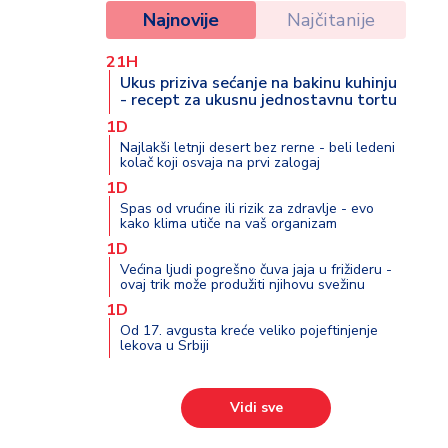
Najnovije
Najčitanije
21H
Ukus priziva sećanje na bakinu kuhinju
- recept za ukusnu jednostavnu tortu
1D
Najlakši letnji desert bez rerne - beli ledeni
kolač koji osvaja na prvi zalogaj
1D
Spas od vrućine ili rizik za zdravlje - evo
kako klima utiče na vaš organizam
1D
Većina ljudi pogrešno čuva jaja u frižideru -
ovaj trik može produžiti njihovu svežinu
1D
Od 17. avgusta kreće veliko pojeftinjenje
lekova u Srbiji
Vidi sve