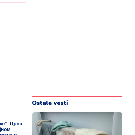
Ostale vesti
ке”: Црна
ојном