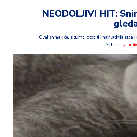
t
i
NEODOLJIVI HIT: Sni
gled
M
oj
h
Ovaj snimak će, sigurno, otopiti i najhladnija srca 
o
Autor:
nina.arali
bi
M
oj
a
p
e
n
zij
a
K
u