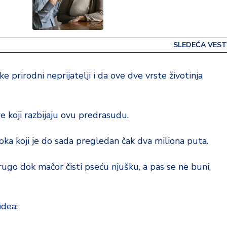
SLEDEĆA VEST
e prirodni neprijatelji i da ove dve vrste životinja
 koji razbijaju ovu predrasudu.
toka koji je do sada pregledan čak dva miliona puta.
rugo dok mačor čisti pseću njušku, a pas se ne buni,
idea: