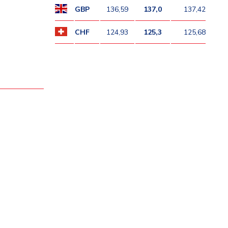
GBP
136,59
137,0
137,42
CHF
124,93
125,3
125,68