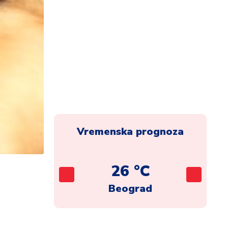
Vremenska prognoza
C
26 °C
ca
Beograd