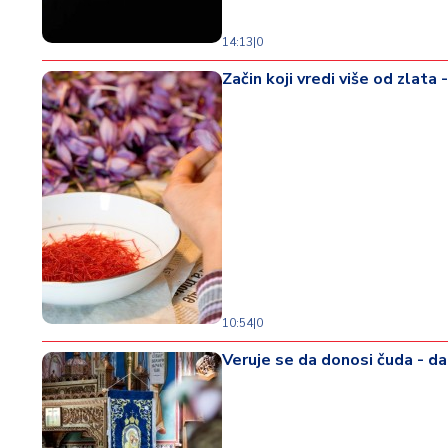
14:13
|
0
Začin koji vredi više od zlata
10:54
|
0
Veruje se da donosi čuda - d