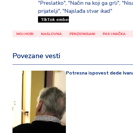
d
"Preslatko", "Način na koji ga grli", "Ni
a
prijatelji", "Najslađa stvar ikad"
MOJ HOBI
NASLOVNA
PENZIONISANI
PAS I MAČKA
Povezane vesti
Potresna ispovest dede Ivana 