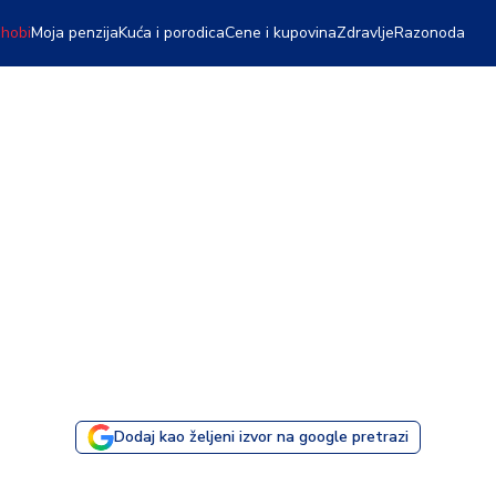
 hobi
Moja penzija
Kuća i porodica
Cene i kupovina
Zdravlje
Razonoda
Dodaj kao željeni izvor na google pretrazi