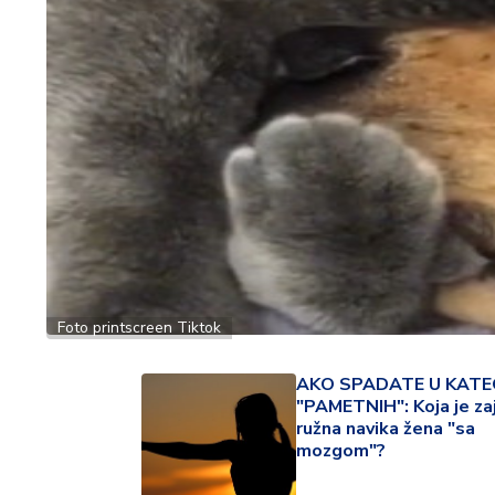
ć
a
i
p
o
r
o
d
ic
a
C
e
Foto printscreen Tiktok
n
e
AKO SPADATE U KATE
i
"PAMETNIH": Koja je za
k
ružna navika žena "sa
u
mozgom"?
p
o