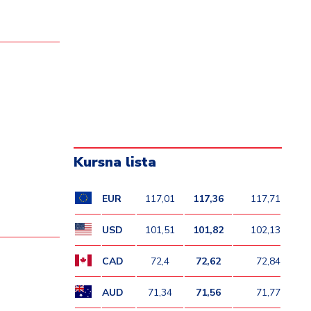
Kursna lista
EUR
117,01
117,36
117,71
USD
101,51
101,82
102,13
CAD
72,4
72,62
72,84
AUD
71,34
71,56
71,77