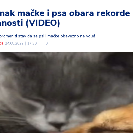
mak mačke i psa obara rekorde
anosti (VIDEO)
i promeniti stav da se psi i mačke obavezno ne vole!
ca
24.08.2022.
17:30
0