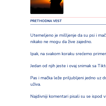
v
i
n
a
PRETHODNA VEST
Z
Utemeljeno je mišljenje da su psi i mačk
d
nikako ne mogu da žive zajedno.
r
a
v
Ipak, na svakom koraku srećemo primere
lj
e
Jedan od njih jeste i ovaj snimak sa Tik
R
Pas i mačka leže priljubljeni jedno uz d
a
uživa.
z
o
n
Najdivniji komentari pisali su se ispod v
o