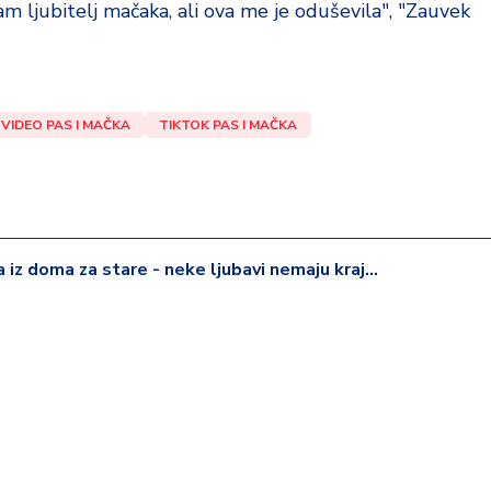
sam ljubitelj mačaka, ali ova me je oduševila", "Zauvek
VIDEO PAS I MAČKA
TIKTOK PAS I MAČKA
iz doma za stare - neke ljubavi nemaju kraj...