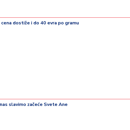
 - cena dostiže i do 40 evra po gramu
anas slavimo začeće Svete Ane