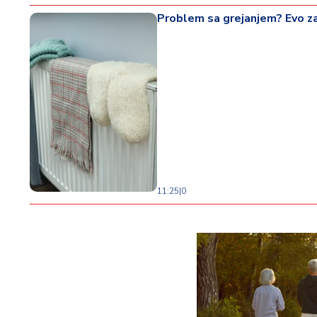
Problem sa grejanjem? Evo za
11:25
|
0