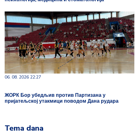
06. 08. 2026 22:27
ЖОРК Бор убедљив против Партизана у
пријатељској утакмици поводом Дана рудара
Tema dana