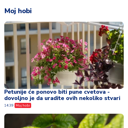
Moj hobi
Petunije će ponovo biti pune cvetova -
dovoljno je da uradite ovih nekoliko stvari
14:39
Moj hobi