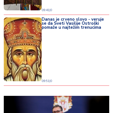
09:41
|
0
Danas je crveno slovo - veruje
se da Sveti Vasilije Ostroški
pomaže u najtežim trenucima
09:51
|
0