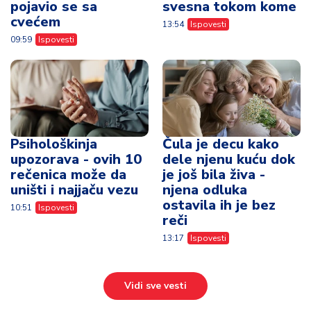
pojavio se sa
svesna tokom kome
cvećem
13:54
Ispovesti
09:59
Ispovesti
Psihološkinja
Čula je decu kako
upozorava - ovih 10
dele njenu kuću dok
rečenica može da
je još bila živa -
uništi i najjaču vezu
njena odluka
ostavila ih je bez
10:51
Ispovesti
reči
13:17
Ispovesti
Vidi sve vesti