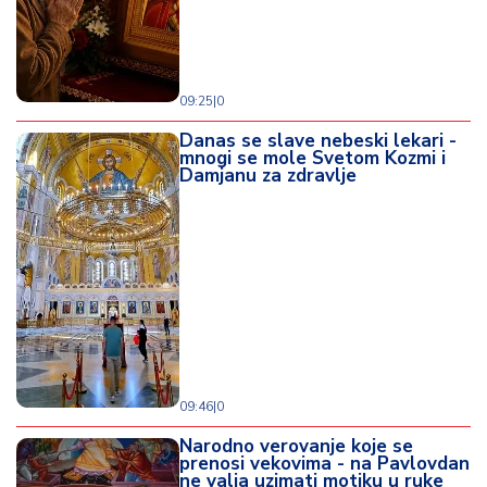
d
a
09:25
|
0
Danas se slave nebeski lekari -
mnogi se mole Svetom Kozmi i
Damjanu za zdravlje
09:46
|
0
Narodno verovanje koje se
prenosi vekovima - na Pavlovdan
ne valja uzimati motiku u ruke