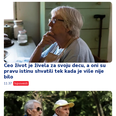
Ceo život je živela za svoju decu, a oni su
pravu istinu shvatili tek kada je više nije
bilo
11:37
Ispovesti