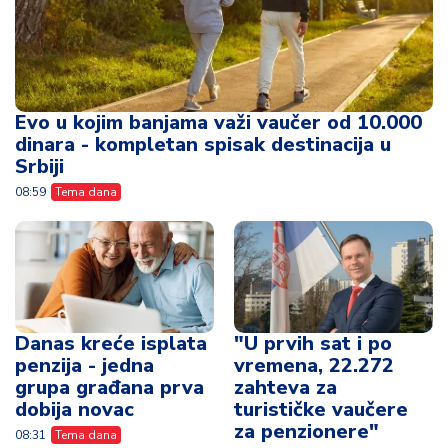
Evo u kojim banjama važi vaučer od 10.000
dinara - kompletan spisak destinacija u
Srbiji
08:59
Tema dana
Danas kreće isplata
"U prvih sat i po
penzija - jedna
vremena, 22.272
grupa građana prva
zahteva za
dobija novac
turističke vaučere
za penzionere"
08:31
Tema dana