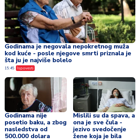
Godinama je negovala nepokretnog muža
kod kuće - posle njegove smrti priznala je
šta ju je najviše bolelo
15:45
Ispovesti
Godinama nije
Mislili su da spava, a
posetio baku, a zbog
ona je sve čula -
nasledstva od
jezivo svedočenje
500.000 dolara
žene koja je bila