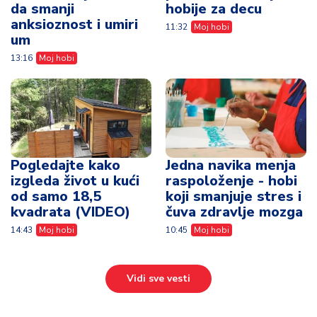
da smanji
hobije za decu
anksioznost i umiri
11:32
Moj hobi
um
13:16
Moj hobi
Pogledajte kako
Jedna navika menja
izgleda život u kući
raspoloženje - hobi
od samo 18,5
koji smanjuje stres i
kvadrata (VIDEO)
čuva zdravlje mozga
14:43
Moj hobi
10:45
Moj hobi
Vidi sve vesti