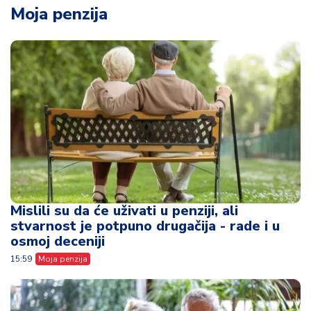
Moja penzija
Mislili su da će uživati u penziji, ali
stvarnost je potpuno drugačija - rade i u
osmoj deceniji
15:59
Moja penzija