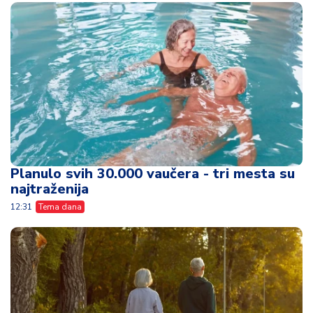
Planulo svih 30.000 vaučera - tri mesta su
najtraženija
12:31
Tema dana