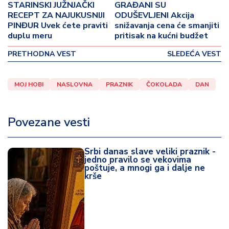
o
STARINSKI JUŽNJAČKI
GRAĐANI SU
v
RECEPT ZA NAJUKUSNIJI
ODUŠEVLJENI Akcija
i
PINĐUR Uvek ćete praviti
snižavanja cena će smanjiti
duplu meru
pritisak na kućni budžet
n
a
PRETHODNA VEST
SLEDEĆA VEST
Z
d
MOJ HOBI
NASLOVNA
PRAZNIK
ČOKOLADA
DAN
r
a
v
Povezane vesti
lj
e
Srbi danas slave veliki praznik -
jedno pravilo se vekovima
R
poštuje, a mnogi ga i dalje ne
krše
a
z
o
n
o