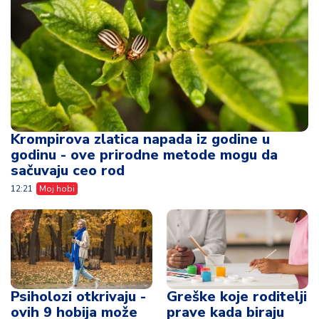
Krompirova zlatica napada iz godine u
godinu - ove prirodne metode mogu da
sačuvaju ceo rod
12:21
Moj hobi
Psiholozi otkrivaju -
Greške koje roditelji
ovih 9 hobija može
prave kada biraju