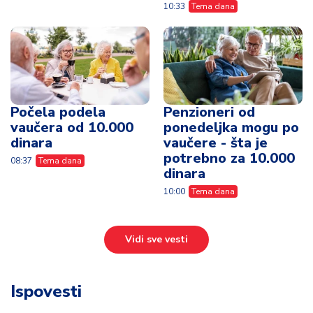
10:33
Tema dana
Počela podela
Penzioneri od
vaučera od 10.000
ponedeljka mogu po
dinara
vaučere - šta je
potrebno za 10.000
08:37
Tema dana
dinara
10:00
Tema dana
Vidi sve vesti
Ispovesti