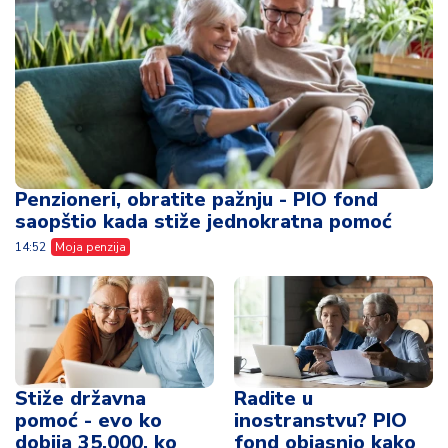
Penzioneri, obratite pažnju - PIO fond
saopštio kada stiže jednokratna pomoć
14:52
Moja penzija
Stiže državna
Radite u
pomoć - evo ko
inostranstvu? PIO
dobija 35.000, ko
fond objasnio kako