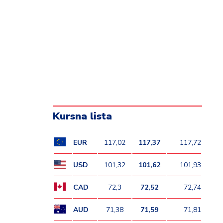
Kursna lista
EUR
117,02
117,37
117,72
USD
101,32
101,62
101,93
CAD
72,3
72,52
72,74
AUD
71,38
71,59
71,81