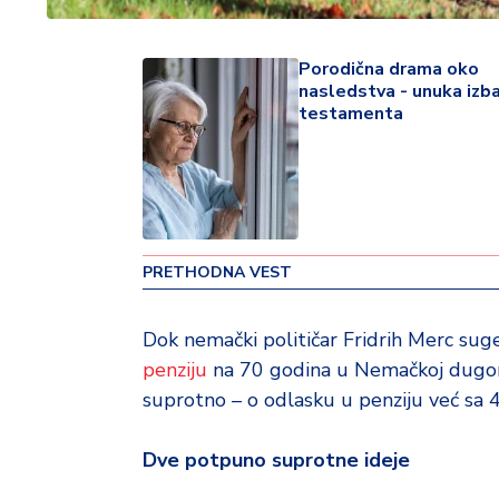
v
i
n
Porodična drama oko
a
nasledstva - unuka izba
testamenta
Z
d
r
a
v
lj
PRETHODNA VEST
e
Dok nemački političar Fridrih Merc suge
R
penziju
na 70 godina u Nemačkoj dugoroč
a
suprotno – o odlasku u penziju već sa 
z
o
n
Dve potpuno suprotne ideje
o