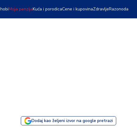
 hobi
Moja penzija
Kuća i porodica
Cene i kupovina
Zdravlje
Razonoda
Dodaj kao željeni izvor na google pretrazi