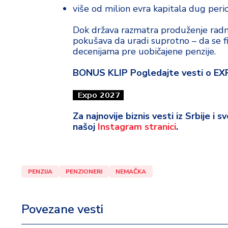
više od milion evra kapitala dug perio
Dok država razmatra produženje radn
pokušava da uradi suprotno – da se fin
decenijama pre uobičajene penzije.
BONUS KLIP Pogledajte vesti o E
Za najnovije biznis vesti iz Srbije i 
našoj
Instagram stranici
.
PENZIJA
PENZIONERI
NEMAČKA
Povezane vesti