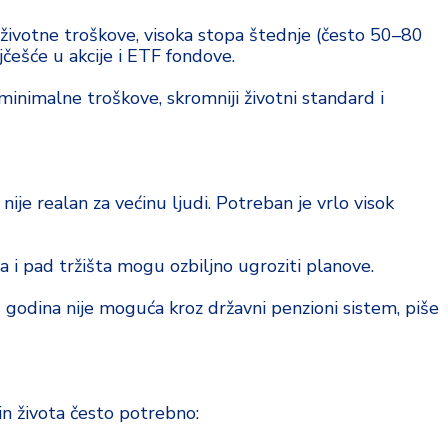
e životne troškove, visoka stopa štednje (često 50–80
češće u akcije i ETF fondove.
inimalne troškove, skromniji životni standard i
ije realan za većinu ljudi. Potreban je vrlo visok
ja i pad tržišta mogu ozbiljno ugroziti planove.
 godina nije moguća kroz državni penzioni sistem, piše
in života često potrebno: