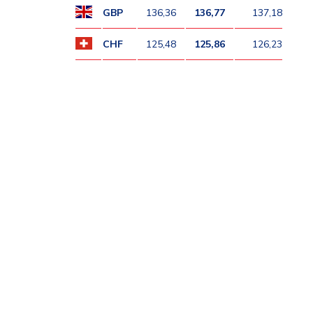
GBP
136,36
136,77
137,18
CHF
125,48
125,86
126,23