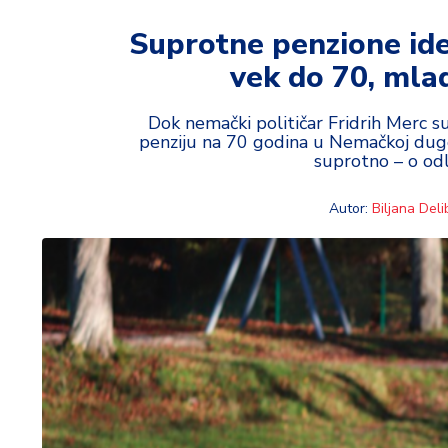
t
i
Suprotne penzione id
vek do 70, mlad
M
oj
h
Dok nemački političar Fridrih Merc s
penziju na 70 godina u Nemačkoj dugor
o
suprotno – o odl
bi
Autor:
Biljana Deli
M
oj
a
p
e
n
zi
ja
K
u