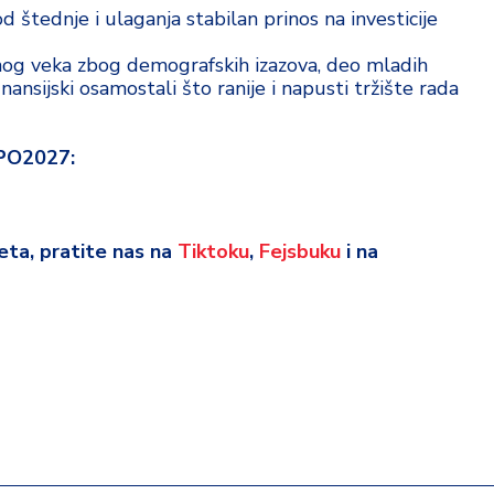
d štednje i ulaganja stabilan prinos na investicije
og veka zbog demografskih izazova, deo mladih
ansijski osamostali što ranije i napusti tržište rada
XPO2027:
sveta, pratite nas na
Tiktoku
,
Fejsbuku
i na