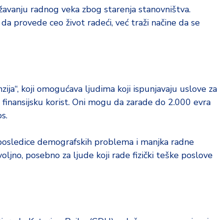
žavanju radnog veka zbog starenja stanovništva.
a provede ceo život radeći, već traži načine da se
ja“, koji omogućava ljudima koji ispunjavaju uslove za
 finansijsku korist. Oni mogu da zarade do 2.000 evra
s.
 posledice demografskih problema i manjka radne
oljno, posebno za ljude koji rade fizički teške poslove