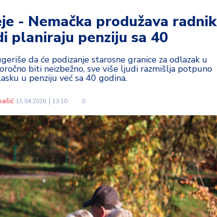
eje - Nemačka produžava radnik
i planiraju penziju sa 40
ugeriše da će podizanje starosne granice za odlazak u
očno biti neizbežno, sve više ljudi razmišlja potpuno
asku u penziju već sa 40 godina.
bašić
15.04.2026.
13:10
0