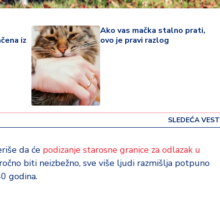
Ako vas mačka stalno prati,
čena iz
ovo je pravi razlog
SLEDEĆA VEST
riše da će
podizanje starosne granice za odlazak u
no biti neizbežno, sve više ljudi razmišlja potpuno
40 godina.