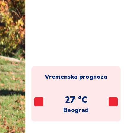
Vremenska prognoza
C
27 °C
ca
Beograd