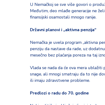
d
U Nemačkoj se sve više govori o produ
a
Međutim, deo mlađe generacije ne želi d
finansijski osamostali mnogo ranije.
Državni planovi i „aktivna penzija“
Nemačka je uvela program „aktivna penzi
penziju da nastave da rade, uz dodatnu
mesečno bez plaćanja poreza na taj izno
Vlada se nada da će ova mera ublažiti
snage, ali mnogi smatraju da to nije dov
ili imaju zdravstvene probleme.
Predlozi o radu do 70. godine