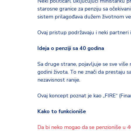
Neki političari, uključujući ministarku 
starosne granice za penziju sa očekivani
sistem prilagođava dužem životnom ve
Ovaj pristup podržavaju i neki partneri iz
Ideja o penziji sa 40 godina
Sa druge strane, pojavljuje se sve više 
godini života. To ne znači da prestaju s
nezavisnost ranije.
Ovaj koncept poznat je kao „FIRE“ (Fina
Kako to funkcioniše
Da bi neko mogao da se penzioniše u 40