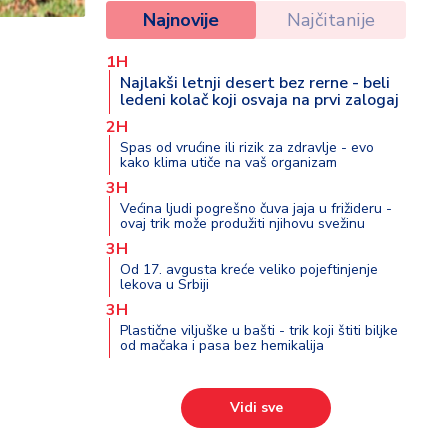
Najnovije
Najčitanije
1H
Najlakši letnji desert bez rerne - beli
ledeni kolač koji osvaja na prvi zalogaj
2H
Spas od vrućine ili rizik za zdravlje - evo
kako klima utiče na vaš organizam
3H
Većina ljudi pogrešno čuva jaja u frižideru -
ovaj trik može produžiti njihovu svežinu
3H
Od 17. avgusta kreće veliko pojeftinjenje
lekova u Srbiji
3H
Plastične viljuške u bašti - trik koji štiti biljke
od mačaka i pasa bez hemikalija
Vidi sve