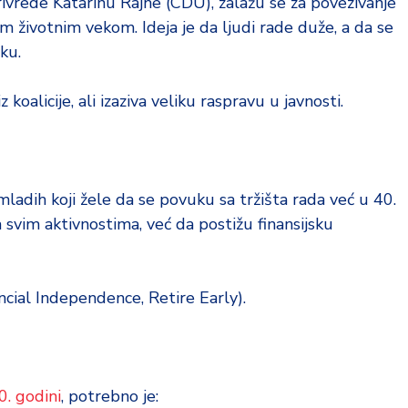
privrede Katarinu Rajhe (CDU), zalažu se za povezivanje
m životnim vekom. Ideja je da ljudi rade duže, a da se
ku.
 koalicije, ali izaziva veliku raspravu u javnosti.
mladih koji žele da se povuku sa tržišta rada već u 40.
a svim aktivnostima, već da postižu finansijsku
ncial Independence, Retire Early).
. godini
, potrebno je: