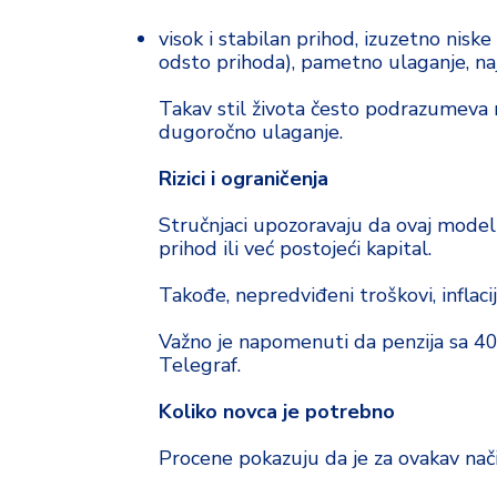
visok i stabilan prihod, izuzetno nisk
odsto prihoda), pametno ulaganje, naj
Takav stil života često podrazumeva m
dugoročno ulaganje.
Rizici i ograničenja
Stručnjaci upozoravaju da ovaj model n
prihod ili već postojeći kapital.
Takođe, nepredviđeni troškovi, inflaci
Važno je napomenuti da penzija sa 40
Telegraf.
Koliko novca je potrebno
Procene pokazuju da je za ovakav nač