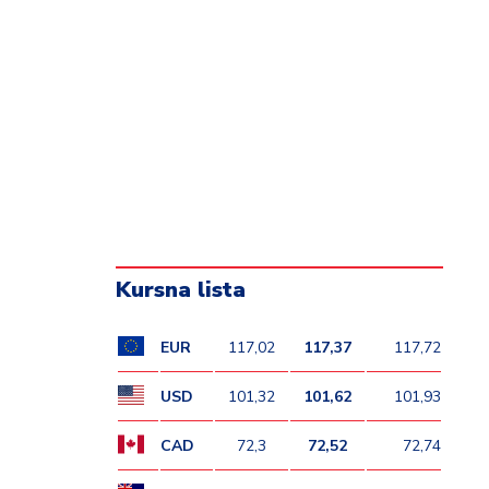
Kursna lista
EUR
117,02
117,37
117,72
USD
101,32
101,62
101,93
CAD
72,3
72,52
72,74