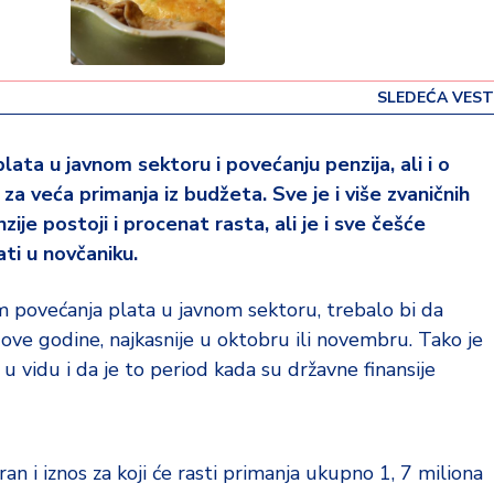
SLEDEĆA VEST
ata u javnom sektoru i povećanju penzija, ali i o
za veća primanja iz budžeta. Sve je i više zvaničnih
ije postoji i procenat rasta, ali je i sve češće
ati u novčaniku.
 povećanja plata u javnom sektoru, trebalo bi da
ve godine, najkasnije u oktobru ili novembru. Tako je
 u vidu i da je to period kada su državne finansije
n i iznos za koji će rasti primanja ukupno 1, 7 miliona