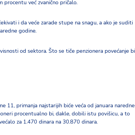
 procentu već zvanično pričalo.
kivati i da veće zarade stupe na snagu, a ako je suditi
 naredne godine.
visnosti od sektora. Što se tiče penzionera povećanje bi
e 11, primanja najstarijih biće veća od januara naredne
neri procentualno bi, dakle, dobili istu povišicu, a to
većalo za 1.470 dinara na 30.870 dinara.