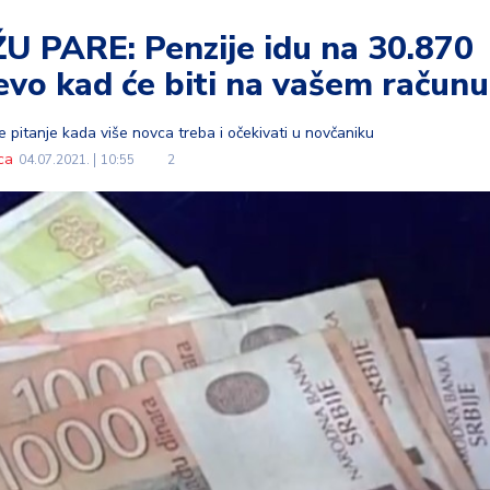
U PARE: Penzije idu na 30.870
a evo kad će biti na vašem računu
šće pitanje kada više novca treba i očekivati u novčaniku
ca
04.07.2021.
10:55
2