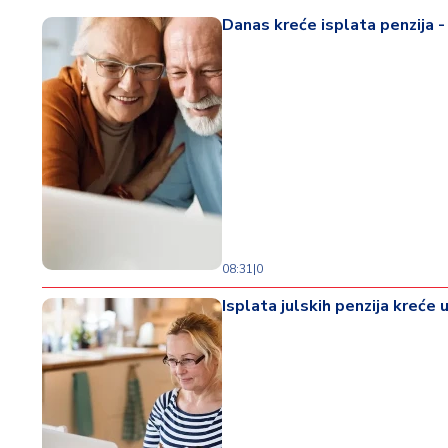
Danas kreće isplata penzija -
08:31
|
0
Isplata julskih penzija kreće 