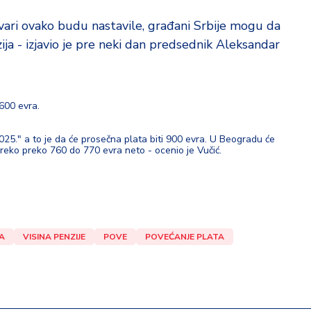
stvari ovako budu nastavile, građani Srbije mogu da
ija - izjavio je pre neki dan predsednik Aleksandar
 600 evra.
2025." a to je da će prosečna plata biti 900 evra. U Beogradu će
reko preko 760 do 770 evra neto - ocenio je Vučić.
A
VISINA PENZIJE
POVE
POVEĆANJE PLATA