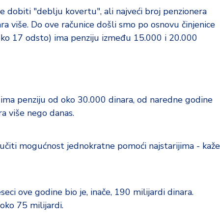
e dobiti "deblju kovertu", ali najveći broj penzionera
a više. Do ove računice došli smo po osnovu činjenice
h oko 17 odsto) ima penziju između 15.000 i 20.000
 ima penziju od oko 30.000 dinara, od naredne godine
a više nego danas.
učiti mogućnost jednokratne pomoći najstarijima - kaže
eci ove godine bio je, inače, 190 milijardi dinara.
oko 75 milijardi.