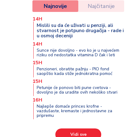
Najnovije
Najčitanije
14H
Mislili su da će uživati u penziji, ali
stvarnost je potpuno drugačija - rade i
u osmoj deceniji
14H
Sunce nije dovoljno - evo ko je u najvećem
riziku od nedostatka vitamina D čak i leti
15H
Penzioneri, obratite pažnju - PIO fond
saopštio kada stiže jednokratna pomoć
15H
Petunije će ponovo biti pune cvetova -
dovoljno je da uradite ovih nekoliko stvari
16H
Najlepše domaće princes krofne -
vazdušaste, kremaste i jednostavne za
pripremu
Vidi sve