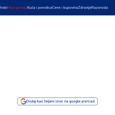
 hobi
Moja penzija
Kuća i porodica
Cene i kupovina
Zdravlje
Razonoda
Dodaj kao željeni izvor na google pretrazi