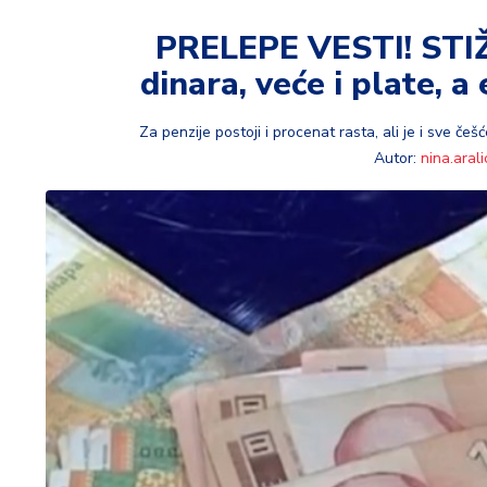
t
i
PRELEPE VESTI! STIŽ
dinara, veće i plate, 
M
oj
h
Za penzije postoji i procenat rasta, ali je i sve če
o
Autor:
nina.arali
bi
M
oj
a
p
e
n
zi
ja
K
u