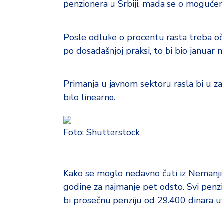
d
penzionera u Srbiji, mada se o mogućem
a
Posle odluke o procentu rasta treba oče
po dosadašnjoj praksi, to bi bio januar
Primanja u javnom sektoru rasla bi u za
bilo linearno.
Foto: Shutterstock
Kako se moglo nedavno čuti iz Nemanjin
godine za najmanje pet odsto. Svi penzio
bi prosečnu penziju od 29.400 dinara u