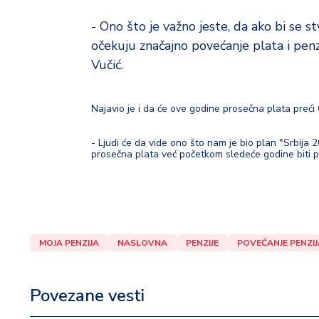
- Ono što je važno jeste, da ako bi se 
očekuju značajno povećanje plata i penz
Vučić.
Najavio je i da će ove godine prosečna plata preći
- Ljudi će da vide ono što nam je bio plan "Srbija 
prosečna plata već početkom sledeće godine biti p
MOJA PENZIJA
NASLOVNA
PENZIJE
POVEĆANJE PENZIJ
Povezane vesti