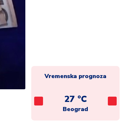
Vremenska prognoza
C
27 °C
ca
Beograd