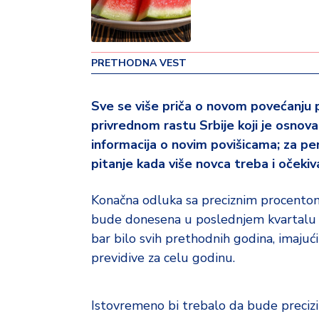
v
i
n
a
PRETHODNA VEST
Z
Sve se više priča o novom povećanju pl
d
privrednom rastu Srbije koji je osnova 
r
a
informacija o novim povišicama; za penz
v
pitanje kada više novca treba i očekiv
lj
e
Konačna odluka sa preciznim procentom
bude donesena u poslednjem kvartalu o
R
bar bilo svih prethodnih godina, imajući
a
z
previdive za celu godinu.
o
n
o
Istovremeno bi trebalo da bude precizira