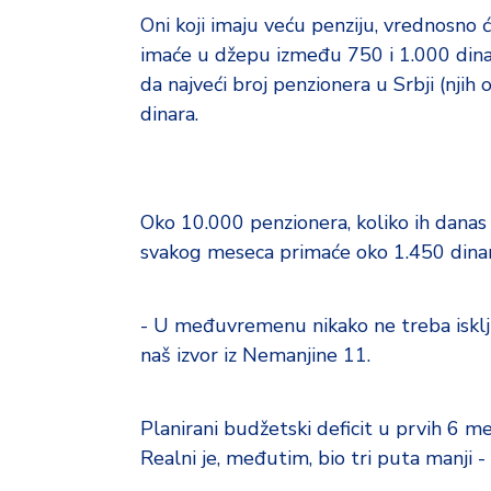
Oni koji imaju veću penziju, vrednosno ć
imaće u džepu između 750 i 1.000 dinar
da najveći broj penzionera u Srbji (nji
dinara.
Oko 10.000 penzionera, koliko ih danas
svakog meseca primaće oko 1.450 dinar
- U međuvremenu nikako ne treba isklj
naš izvor iz Nemanjine 11.
Planirani budžetski deficit u prvih 6 mes
Realni je, međutim, bio tri puta manji - 