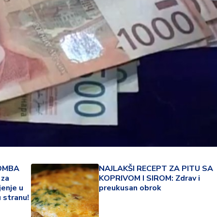
22 °
BOMBA
NAJLAKŠI RECEPT ZA PITU SA
 za
KOPRIVOM I SIROM: Zdrav i
Lozni
jenje u
preukusan obrok
u stranu!