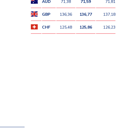
AUD
71,38
71,59
71,81
GBP
136,36
136,77
137,18
CHF
125,48
125,86
126,23