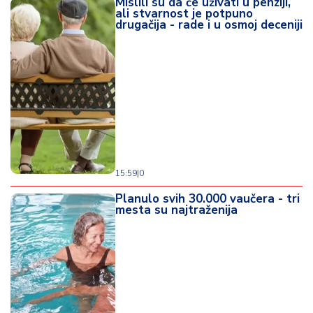
Mislili su da će uživati u penziji,
ali stvarnost je potpuno
drugačija - rade i u osmoj deceniji
15:59
|
0
Planulo svih 30.000 vaučera - tri
mesta su najtraženija