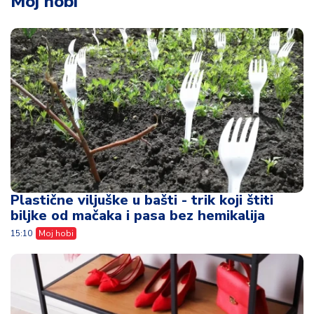
Moj hobi
Plastične viljuške u bašti - trik koji štiti
biljke od mačaka i pasa bez hemikalija
15:10
Moj hobi