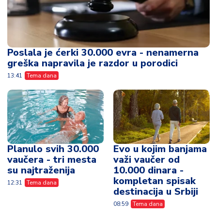
Poslala je ćerki 30.000 evra - nenamerna
greška napravila je razdor u porodici
13:41
Tema dana
Planulo svih 30.000
Evo u kojim banjama
vaučera - tri mesta
važi vaučer od
su najtraženija
10.000 dinara -
kompletan spisak
12:31
Tema dana
destinacija u Srbiji
08:59
Tema dana