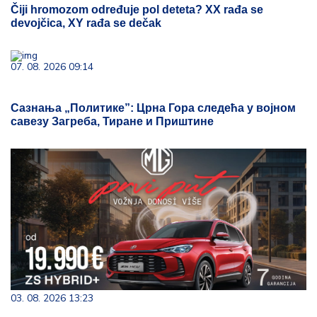
Čiji hromozom određuje pol deteta? XX rađa se
devojčica, XY rađa se dečak
07. 08. 2026 09:14
Сазнања „Политике”: Црна Гора следећа у војном
савезу Загреба, Тиране и Приштине
03. 08. 2026 13:23