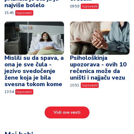
najviše bolelo
09:59
Ispovesti
15:45
Ispovesti
Mislili su da spava, a
Psihološkinja
ona je sve čula -
upozorava - ovih 10
jezivo svedočenje
rečenica može da
žene koja je bila
uništi i najjaču vezu
svesna tokom kome
10:51
Ispovesti
13:54
Ispovesti
Vidi sve vesti