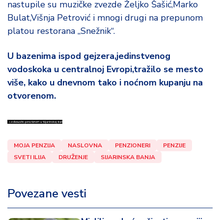
nastupile su muzičke zvezde Željko Šašić,Marko
Bulat,Višnja Petrović i mnogi drugi na prepunom
platou restorana „Snežnik“.
U bazenima ispod gejzera,jedinstvenog
vodoskoka u centralnoj Evropi,tražilo se mesto
više, kako u dnevnom tako i noćnom kupanju na
otvorenom.
MOJA PENZIJA
NASLOVNA
PENZIONERI
PENZIJE
SVETI ILIJA
DRUŽENJE
SIJARINSKA BANJA
Povezane vesti