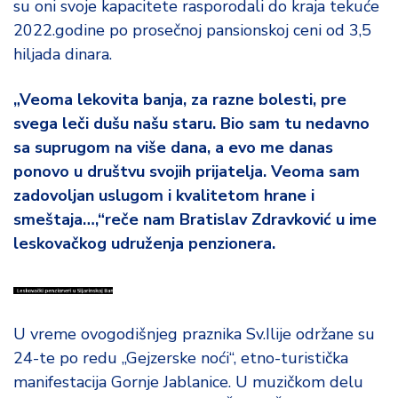
su oni svoje kapacitete rasporodali do kraja tekuće
2022.godine po prosečnoj pansionskoj ceni od 3,5
hiljada dinara.
„Veoma lekovita banja, za razne bolesti, pre
svega leči dušu našu staru. Bio sam tu nedavno
sa suprugom na više dana, a evo me danas
ponovo u društvu svojih prijatelja. Veoma sam
zadovoljan uslugom i kvalitetom hrane i
smeštaja…,“reče nam Bratislav Zdravković u ime
leskovačkog udruženja penzionera.
U vreme ovogodišnjeg praznika Sv.Ilije održane su
24-te po redu „Gejzerske noći“, etno-turistička
manifestacija Gornje Jablanice. U muzičkom delu