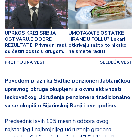
o
v
i
n
a
UPRKOS KRIZI SRBIJA
UMOTAVATE OSTATKE
OSTVARUJE DOBRE
HRANE U FOLIJU? Lekari
Z
REZULTATE: Privredni rast
otkrivaju zašto to nikako
d
od četiri odsto u drugom
ne smete raditi
r
kvartalu
PRETHODNA VEST
SLEDEĆA VEST
a
v
lj
Povodom praznika Sv.Ilije penzioneri Jablaničkog
e
upravnog okruga okupljeni u okviru aktivnosti
leskovačkog Udruženja penzionera tradicionalno
R
su se okupili u Sijarinskoj Banji i ove godine.
a
z
o
Predsednici svih 105 mesnih odbora ovog
n
najstarijeg i najbrojnijeg udruženja građana
o