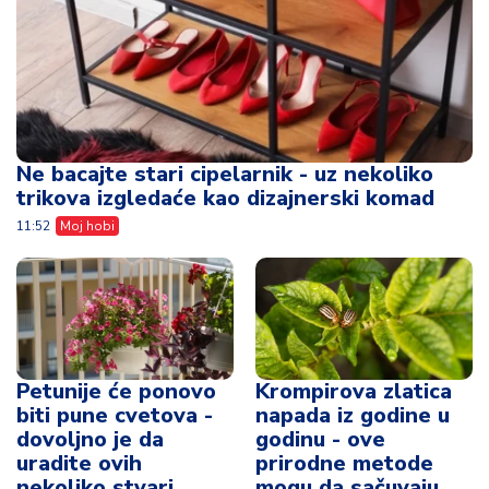
Ne bacajte stari cipelarnik - uz nekoliko
trikova izgledaće kao dizajnerski komad
11:52
Moj hobi
Petunije će ponovo
Krompirova zlatica
biti pune cvetova -
napada iz godine u
dovoljno je da
godinu - ove
uradite ovih
prirodne metode
nekoliko stvari
mogu da sačuvaju