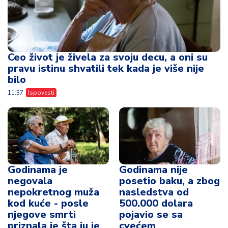
Ceo život je živela za svoju decu, a oni su
pravu istinu shvatili tek kada je više nije
bilo
11:37
Ispovesti
Godinama je
Godinama nije
negovala
posetio baku, a zbog
nepokretnog muža
nasledstva od
kod kuće - posle
500.000 dolara
njegove smrti
pojavio se sa
priznala je šta ju je
cvećem