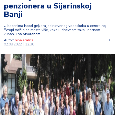
penzionera u Sijarinskoj
t
i
Banji
M
U bazenima ispod gejzera,jedinstvenog vodoskoka u centralnoj
oj
Evropi,tražilo se mesto više, kako u dnevnom tako i noćnom
h
kupanju na otvorenom.
o
Autor:
nina.aralica
0
02.08.2022.
12:30
bi
M
oj
a
p
e
n
zi
ja
K