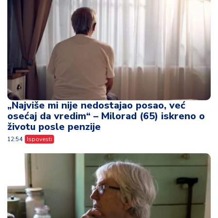
„Najviše mi nije nedostajao posao, već
osećaj da vredim“ – Milorad (65) iskreno o
životu posle penzije
12:54
Ispovesti