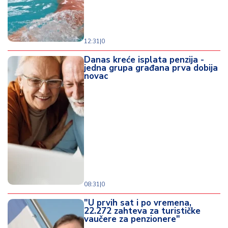
12:31
|
0
Danas kreće isplata penzija -
jedna grupa građana prva dobija
novac
08:31
|
0
"U prvih sat i po vremena,
22.272 zahteva za turističke
vaučere za penzionere"