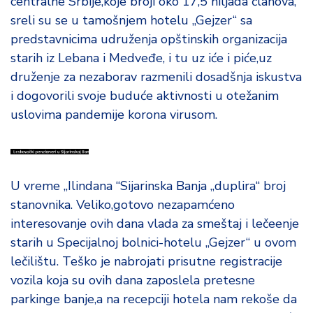
centralne Srbije,koje broji oko 17,5 hiljada članova,
d
sreli su se u tamošnjem hotelu „Gejzer“ sa
a
predstavnicima udruženja opštinskih organizacija
starih iz Lebana i Medveđe, i tu uz iće i piće,uz
druženje za nezaborav razmenili dosadšnja iskustva
i dogovorili svoje buduće aktivnosti u otežanim
uslovima pandemije korona virusom.
U vreme „Ilindana “Sijarinska Banja „duplira“ broj
stanovnika. Veliko,gotovo nezapamćeno
interesovanje ovih dana vlada za smeštaj i lečeenje
starih u Specijalnoj bolnici-hotelu „Gejzer“ u ovom
lečilištu. Teško je nabrojati prisutne registracije
vozila koja su ovih dana zaposlela pretesne
parkinge banje,a na recepciji hotela nam rekoše da