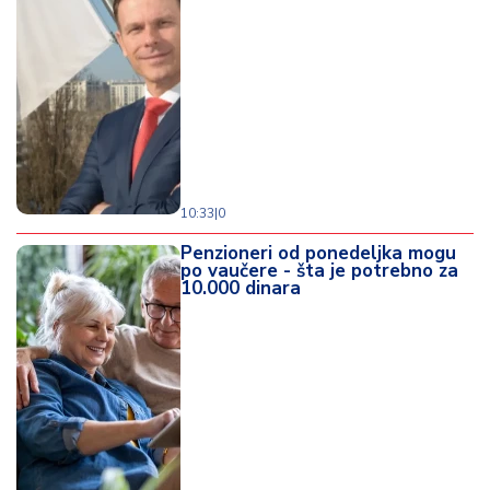
10:33
|
0
Penzioneri od ponedeljka mogu
po vaučere - šta je potrebno za
10.000 dinara