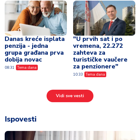
Danas kreće isplata
"U prvih sat i po
penzija - jedna
vremena, 22.272
grupa građana prva
zahteva za
dobija novac
turističke vaučere
za penzionere"
08:31
Tema dana
10:33
Tema dana
Vidi sve vesti
Ispovesti